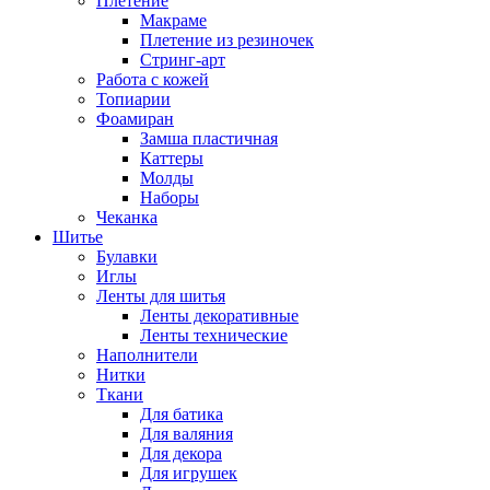
Плетение
Макраме
Плетение из резиночек
Стринг-арт
Работа с кожей
Топиарии
Фоамиран
Замша пластичная
Каттеры
Молды
Наборы
Чеканка
Шитье
Булавки
Иглы
Ленты для шитья
Ленты декоративные
Ленты технические
Наполнители
Нитки
Ткани
Для батика
Для валяния
Для декора
Для игрушек