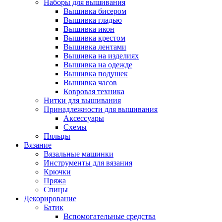
Наборы для вышивания
Вышивка бисером
Вышивка гладью
Вышивка икон
Вышивка крестом
Вышивка лентами
Вышивка на изделиях
Вышивка на одежде
Вышивка подушек
Вышивка часов
Ковровая техника
Нитки для вышивания
Принадлежности для вышивания
Аксессуары
Схемы
Пяльцы
Вязание
Вязальные машинки
Инструменты для вязания
Крючки
Пряжа
Спицы
Декорирование
Батик
Вспомогательные средства