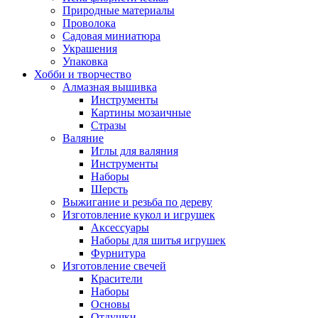
Природные материалы
Проволока
Садовая миниатюра
Украшения
Упаковка
Хобби и творчество
Алмазная вышивка
Инструменты
Картины мозаичные
Стразы
Валяние
Иглы для валяния
Инструменты
Наборы
Шерсть
Выжигание и резьба по дереву
Изготовление кукол и игрушек
Аксессуары
Наборы для шитья игрушек
Фурнитура
Изготовление свечей
Красители
Наборы
Основы
Отдушки