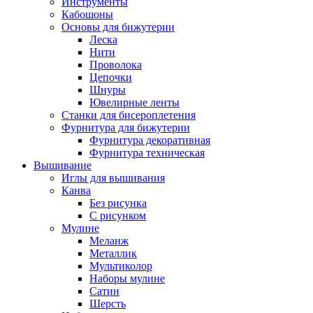
Инструменты
Кабошоны
Основы для бижутерии
Леска
Нити
Проволока
Цепочки
Шнуры
Ювелирные ленты
Станки для бисероплетения
Фурнитура для бижутерии
Фурнитура декоративная
Фурнитура техническая
Вышивание
Иглы для вышивания
Канва
Без рисунка
С рисунком
Мулине
Меланж
Металлик
Мультиколор
Наборы мулине
Сатин
Шерсть