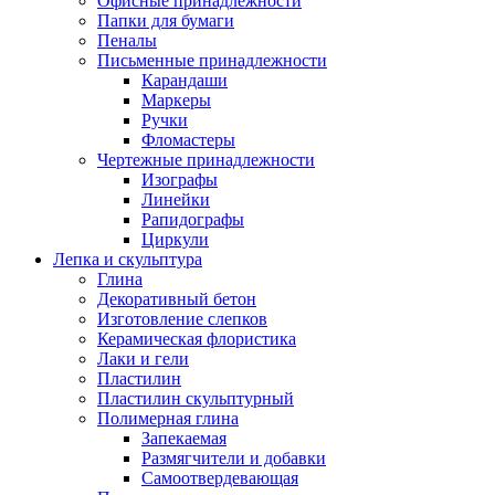
Офисные принадлежности
Папки для бумаги
Пеналы
Письменные принадлежности
Карандаши
Маркеры
Ручки
Фломастеры
Чертежные принадлежности
Изографы
Линейки
Рапидографы
Циркули
Лепка и скульптура
Глина
Декоративный бетон
Изготовление слепков
Керамическая флористика
Лаки и гели
Пластилин
Пластилин скульптурный
Полимерная глина
Запекаемая
Размягчители и добавки
Самоотвердевающая