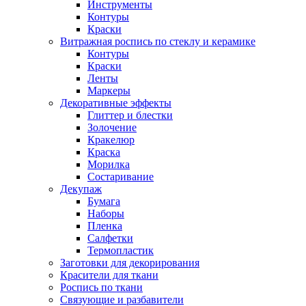
Инструменты
Контуры
Краски
Витражная роспись по стеклу и керамике
Контуры
Краски
Ленты
Маркеры
Декоративные эффекты
Глиттер и блестки
Золочение
Кракелюр
Краска
Морилка
Состаривание
Декупаж
Бумага
Наборы
Пленка
Салфетки
Термопластик
Заготовки для декорирования
Красители для ткани
Роспись по ткани
Связующие и разбавители