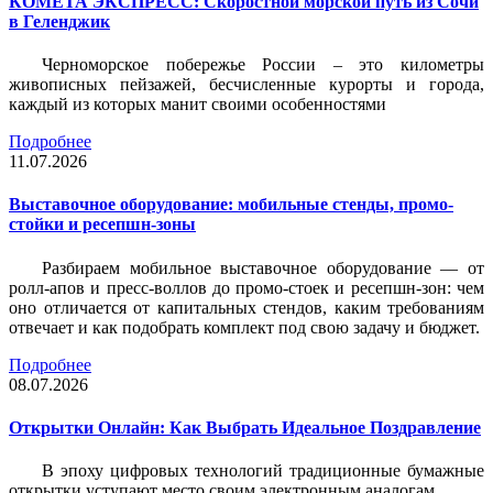
КОМЕТА ЭКСПРЕСС: Скоростной морской путь из Сочи
в Геленджик
Черноморское побережье России – это километры
живописных пейзажей, бесчисленные курорты и города,
каждый из которых манит своими особенностями
Подробнее
11.07.2026
Выставочное оборудование: мобильные стенды, промо-
стойки и ресепшн-зоны
Разбираем мобильное выставочное оборудование — от
ролл-апов и пресс-воллов до промо-стоек и ресепшн-зон: чем
оно отличается от капитальных стендов, каким требованиям
отвечает и как подобрать комплект под свою задачу и бюджет.
Подробнее
08.07.2026
Открытки Онлайн: Как Выбрать Идеальное Поздравление
В эпоху цифровых технологий традиционные бумажные
открытки уступают место своим электронным аналогам