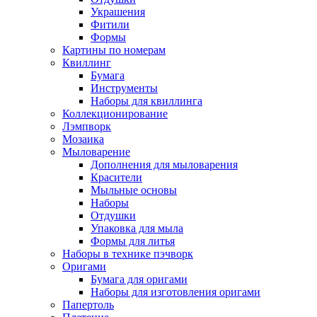
Украшения
Фитили
Формы
Картины по номерам
Квиллинг
Бумага
Инструменты
Наборы для квиллинга
Коллекционирование
Лэмпворк
Мозаика
Мыловарение
Дополнения для мыловарения
Красители
Мыльные основы
Наборы
Отдушки
Упаковка для мыла
Формы для литья
Наборы в технике пэчворк
Оригами
Бумага для оригами
Наборы для изготовления оригами
Папертоль