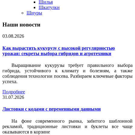
Шилья
Шкатулки
Шнуры
Наши новости
03.08.2026
Как вырастить кукурузу с высокой регулярностью
урожая: секреты выбора гибридов и агротехники
Выращивание кукурузы требует правильного выбора
гибрида, устойчивого к климату и болезням, а также
соблюдения технологии посева. Разбираем ключевые факторы
успеха.
Подробнее
31.07.2026
Листовки c кодами с переменными данными
На фоне современного рынка, забитого шаблонной
рекламой, традиционные листовки и буклеты все чаще
оказываются в корзине