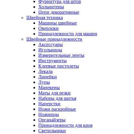
Фурнитура для штор
Хольнитены
Цепи декоративные
Швейная техника
Машины швейные
Оверлоки
Принадлежности для машин
Швейные принадлежности
Аксессуары
Игольницы
Измерительные ленты
Инструменты
Клеевые пистолеты
Лекала
Линейки
Лупы
Манекены
Маты для резки
Наборы для шитья
Наперстки
Ножи раскройные
Ножницы
Органайзеры
Принадлежности для кроя
Светильники