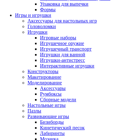
Упаковка для выпечки
Формы
Игры и игрушки
Аксессуары для настольных игр
Головоломки
Игрушки
Игровые наборы
Игрушечное оружие
Игрушечный транспорт
Игрушки для ванной
Игрушки-антистресс
Интерактивные игрушки
Конструкторы
Макетирование
Моделирование
Аксессуары
Румбоксы
Сборные модели
Настольные игры
Пазлы
Развивающие игры
Бизиборды
Кинетический песок
Лабиринты
Мозаика