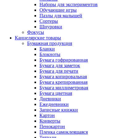
Наборы для экспериментов
Обучающие игры
Пазлы для малышей
Сортеры
Шнуровки
Фокусы
Канцелярские товары
Бумажная продукция
Бланки
Блокноты
Бумага гофрированная
Бумага для заметок
Бумага для печати
Бумага копировальная
Бумага крепированная
Бумага миллиметровая
Бумага цветная
Дневники
Ежедневники
Записные книжки
Картон
Конверты
Пенокартон
Пленка самоклеящаяся
Тетради