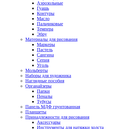
Аэрозольные
Гуашь
Контуры
Масло
Пальчиковые
Темпера
Эбру
Материалы для рисования
Маркеры
Пастель
Сангина
Сепия
Уголь
Мольберты
Наборы для художника
Наглядные пособия
Органайзеры
Папки
Пеналы
Тубусы
Панель МДФ грунтованная
Планшеты
Принадлежности для рисования
Аксессуары
Инструменты для натяжки холста