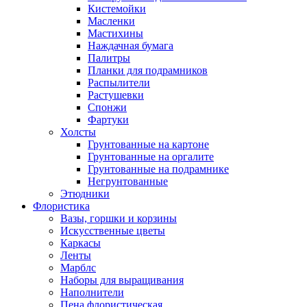
Кистемойки
Масленки
Мастихины
Наждачная бумага
Палитры
Планки для подрамников
Распылители
Растушевки
Спонжи
Фартуки
Холсты
Грунтованные на картоне
Грунтованные на оргалите
Грунтованные на подрамнике
Негрунтованные
Этюдники
Флористика
Вазы, горшки и корзины
Искусственные цветы
Каркасы
Ленты
Марблс
Наборы для выращивания
Наполнители
Пена флористическая