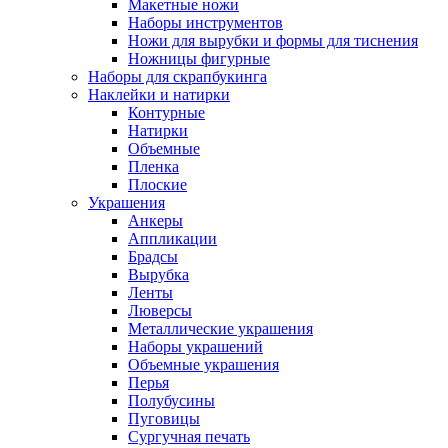
Макетные ножи
Наборы инструментов
Ножи для вырубки и формы для тиснения
Ножницы фигурные
Наборы для скрапбукинга
Наклейки и натирки
Контурные
Натирки
Объемные
Пленка
Плоские
Украшения
Анкеры
Аппликации
Брадсы
Вырубка
Ленты
Люверсы
Металлические украшения
Наборы украшений
Объемные украшения
Перья
Полубусины
Пуговицы
Сургучная печать