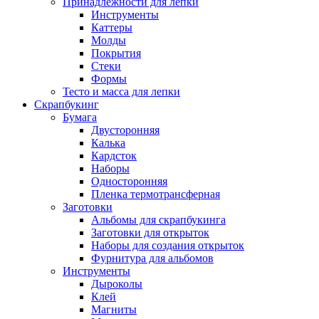
Принадлежности для лепки
Инструменты
Каттеры
Молды
Покрытия
Стеки
Формы
Тесто и масса для лепки
Скрапбукинг
Бумага
Двусторонняя
Калька
Кардсток
Наборы
Односторонняя
Пленка термотрансферная
Заготовки
Альбомы для скрапбукинга
Заготовки для открыток
Наборы для создания открыток
Фурнитура для альбомов
Инструменты
Дыроколы
Клей
Магниты