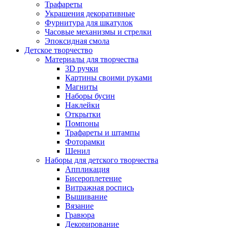
Трафареты
Украшения декоративные
Фурнитура для шкатулок
Часовые механизмы и стрелки
Эпоксидная смола
Детское творчество
Материалы для творчества
3D ручки
Картины своими руками
Магниты
Наборы бусин
Наклейки
Открытки
Помпоны
Трафареты и штампы
Фоторамки
Шенил
Наборы для детского творчества
Аппликация
Бисероплетение
Витражная роспись
Вышивание
Вязание
Гравюра
Декорирование