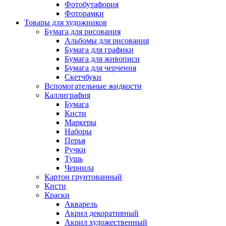
Фотобутафория
Фоторамки
Товары для художников
Бумага для рисования
Альбомы для рисования
Бумага для графики
Бумага для живописи
Бумага для черчения
Скетчбуки
Вспомогательные жидкости
Каллиграфия
Бумага
Кисти
Маркеры
Наборы
Перья
Ручки
Тушь
Чернила
Картон грунтованный
Кисти
Краски
Акварель
Акрил декоративный
Акрил художественный