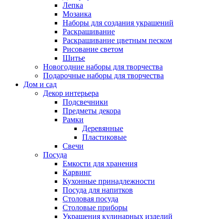
Лепка
Мозаика
Наборы для создания украшений
Раскрашивание
Раскрашивание цветным песком
Рисование светом
Шитье
Новогодние наборы для творчества
Подарочные наборы для творчества
Дом и сад
Декор интерьера
Подсвечники
Предметы декора
Рамки
Деревянные
Пластиковые
Свечи
Посуда
Емкости для хранения
Карвинг
Кухонные принадлежности
Посуда для напитков
Столовая посуда
Столовые приборы
Украшения кулинарных изделий