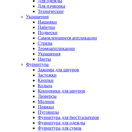
Для одежды
Для пэчворка
Технические
Украшения
Нашивки
Пайетки
Подвески
Самоклеющиеся аппликации
Стразы
Термоаппликации
Украшения
Цветы
Фурнитура
Зажимы для шнуров
Застежки
Кнопки
Кольца
Концевики для шнуров
Люверсы
Молнии
Пряжки
Пуговицы
Фурнитура для бюстгальтеров
Фурнитура для одежды
Фурнитура для сумок