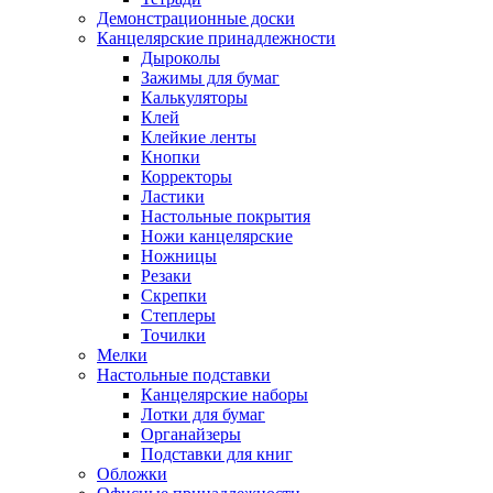
Демонстрационные доски
Канцелярские принадлежности
Дыроколы
Зажимы для бумаг
Калькуляторы
Клей
Клейкие ленты
Кнопки
Корректоры
Ластики
Настольные покрытия
Ножи канцелярские
Ножницы
Резаки
Скрепки
Степлеры
Точилки
Мелки
Настольные подставки
Канцелярские наборы
Лотки для бумаг
Органайзеры
Подставки для книг
Обложки