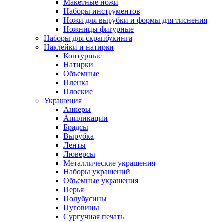
Макетные ножи
Наборы инструментов
Ножи для вырубки и формы для тиснения
Ножницы фигурные
Наборы для скрапбукинга
Наклейки и натирки
Контурные
Натирки
Объемные
Пленка
Плоские
Украшения
Анкеры
Аппликации
Брадсы
Вырубка
Ленты
Люверсы
Металлические украшения
Наборы украшений
Объемные украшения
Перья
Полубусины
Пуговицы
Сургучная печать