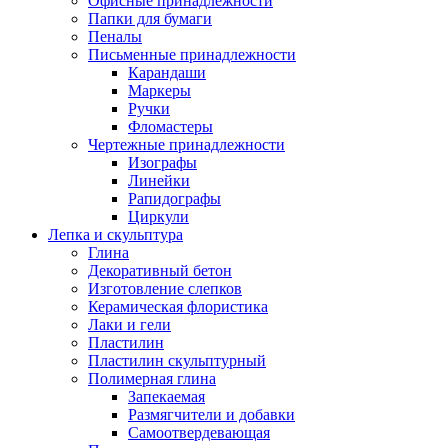
Офисные принадлежности
Папки для бумаги
Пеналы
Письменные принадлежности
Карандаши
Маркеры
Ручки
Фломастеры
Чертежные принадлежности
Изографы
Линейки
Рапидографы
Циркули
Лепка и скульптура
Глина
Декоративный бетон
Изготовление слепков
Керамическая флористика
Лаки и гели
Пластилин
Пластилин скульптурный
Полимерная глина
Запекаемая
Размягчители и добавки
Самоотвердевающая