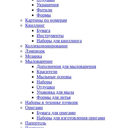
Украшения
Фитили
Формы
Картины по номерам
Квиллинг
Бумага
Инструменты
Наборы для квиллинга
Коллекционирование
Лэмпворк
Мозаика
Мыловарение
Дополнения для мыловарения
Красители
Мыльные основы
Наборы
Отдушки
Упаковка для мыла
Формы для литья
Наборы в технике пэчворк
Оригами
Бумага для оригами
Наборы для изготовления оригами
Папертоль