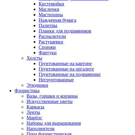
Кистемойки
Масленки
Мастихины
Наждачная бумага
Палитры
Планки для подрамников
Распылители
Растушевки
Спонжи
Фартуки
Холсты
Грунтованные на картоне
Грунтованные на оргалите
Грунтованные на подрамнике
Негрунтованные
Этюдники
Флористика
Вазы, горшки и корзины
Искусственные цветы
Каркасы
Ленты
Марблс
Наборы для выращивания
Наполнители
Пена флористическая