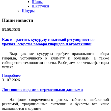
Шилья
Шкатулки
Шнуры
Наши новости
03.08.2026
Как вырастить кукурузу с высокой регулярностью
урожая: секреты выбора гибридов и агротехники
Выращивание кукурузы требует правильного выбора
гибрида, устойчивого к климату и болезням, а также
соблюдения технологии посева. Разбираем ключевые факторы
успеха.
Подробнее
31.07.2026
Листовки c кодами с переменными данными
На фоне современного рынка, забитого шаблонной
рекламой, традиционные листовки и буклеты все чаще
оказываются в корзине