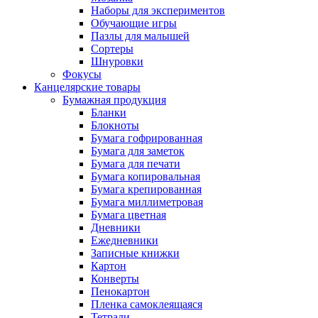
Наборы для экспериментов
Обучающие игры
Пазлы для малышей
Сортеры
Шнуровки
Фокусы
Канцелярские товары
Бумажная продукция
Бланки
Блокноты
Бумага гофрированная
Бумага для заметок
Бумага для печати
Бумага копировальная
Бумага крепированная
Бумага миллиметровая
Бумага цветная
Дневники
Ежедневники
Записные книжки
Картон
Конверты
Пенокартон
Пленка самоклеящаяся
Тетради