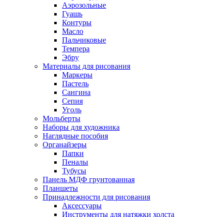
Аэрозольные
Гуашь
Контуры
Масло
Пальчиковые
Темпера
Эбру
Материалы для рисования
Маркеры
Пастель
Сангина
Сепия
Уголь
Мольберты
Наборы для художника
Наглядные пособия
Органайзеры
Папки
Пеналы
Тубусы
Панель МДФ грунтованная
Планшеты
Принадлежности для рисования
Аксессуары
Инструменты для натяжки холста