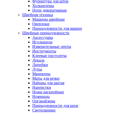
Фурнитура для штор
Хольнитены
Цепи декоративные
Швейная техника
Машины швейные
Оверлоки
Принадлежности для машин
Швейные принадлежности
Аксессуары
Игольницы
Измерительные ленты
Инструменты
Клеевые пистолеты
Лекала
Линейки
Лупы
Манекены
Маты для резки
Наборы для шитья
Наперстки
Ножи раскройные
Ножницы
Органайзеры
Принадлежности для кроя
Светильники