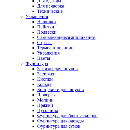
Для одежды
Для пэчворка
Технические
Украшения
Нашивки
Пайетки
Подвески
Самоклеющиеся аппликации
Стразы
Термоаппликации
Украшения
Цветы
Фурнитура
Зажимы для шнуров
Застежки
Кнопки
Кольца
Концевики для шнуров
Люверсы
Молнии
Пряжки
Пуговицы
Фурнитура для бюстгальтеров
Фурнитура для одежды
Фурнитура для сумок