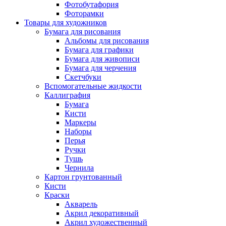
Фотобутафория
Фоторамки
Товары для художников
Бумага для рисования
Альбомы для рисования
Бумага для графики
Бумага для живописи
Бумага для черчения
Скетчбуки
Вспомогательные жидкости
Каллиграфия
Бумага
Кисти
Маркеры
Наборы
Перья
Ручки
Тушь
Чернила
Картон грунтованный
Кисти
Краски
Акварель
Акрил декоративный
Акрил художественный