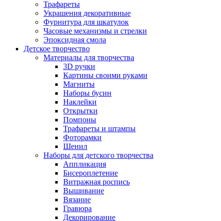
Трафареты
Украшения декоративные
Фурнитура для шкатулок
Часовые механизмы и стрелки
Эпоксидная смола
Детское творчество
Материалы для творчества
3D ручки
Картины своими руками
Магниты
Наборы бусин
Наклейки
Открытки
Помпоны
Трафареты и штампы
Фоторамки
Шенил
Наборы для детского творчества
Аппликация
Бисероплетение
Витражная роспись
Вышивание
Вязание
Гравюра
Декорирование