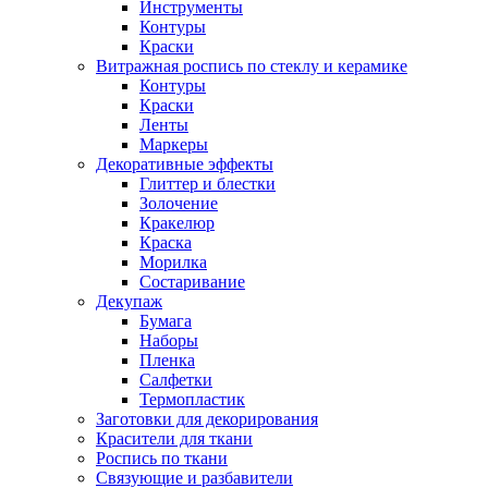
Инструменты
Контуры
Краски
Витражная роспись по стеклу и керамике
Контуры
Краски
Ленты
Маркеры
Декоративные эффекты
Глиттер и блестки
Золочение
Кракелюр
Краска
Морилка
Состаривание
Декупаж
Бумага
Наборы
Пленка
Салфетки
Термопластик
Заготовки для декорирования
Красители для ткани
Роспись по ткани
Связующие и разбавители