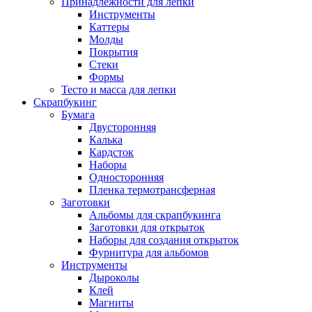
Принадлежности для лепки
Инструменты
Каттеры
Молды
Покрытия
Стеки
Формы
Тесто и масса для лепки
Скрапбукинг
Бумага
Двусторонняя
Калька
Кардсток
Наборы
Односторонняя
Пленка термотрансферная
Заготовки
Альбомы для скрапбукинга
Заготовки для открыток
Наборы для создания открыток
Фурнитура для альбомов
Инструменты
Дыроколы
Клей
Магниты