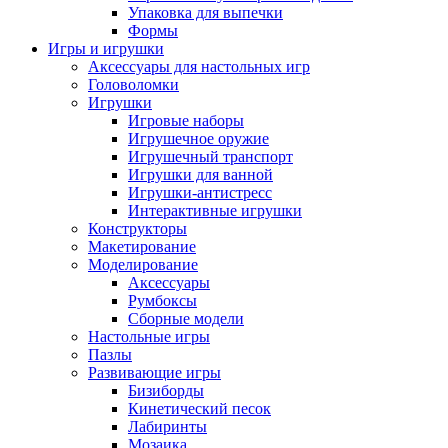
Упаковка для выпечки
Формы
Игры и игрушки
Аксессуары для настольных игр
Головоломки
Игрушки
Игровые наборы
Игрушечное оружие
Игрушечный транспорт
Игрушки для ванной
Игрушки-антистресс
Интерактивные игрушки
Конструкторы
Макетирование
Моделирование
Аксессуары
Румбоксы
Сборные модели
Настольные игры
Пазлы
Развивающие игры
Бизиборды
Кинетический песок
Лабиринты
Мозаика