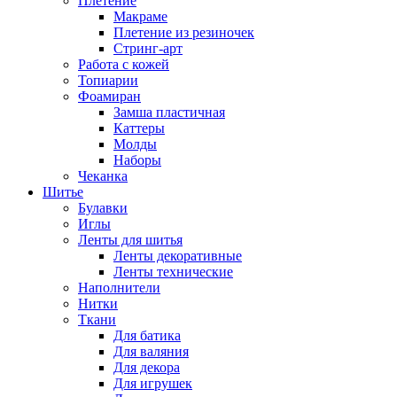
Плетение
Макраме
Плетение из резиночек
Стринг-арт
Работа с кожей
Топиарии
Фоамиран
Замша пластичная
Каттеры
Молды
Наборы
Чеканка
Шитье
Булавки
Иглы
Ленты для шитья
Ленты декоративные
Ленты технические
Наполнители
Нитки
Ткани
Для батика
Для валяния
Для декора
Для игрушек