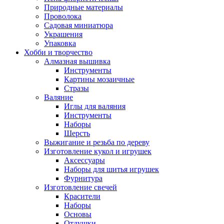
Природные материалы
Проволока
Садовая миниатюра
Украшения
Упаковка
Хобби и творчество
Алмазная вышивка
Инструменты
Картины мозаичные
Стразы
Валяние
Иглы для валяния
Инструменты
Наборы
Шерсть
Выжигание и резьба по дереву
Изготовление кукол и игрушек
Аксессуары
Наборы для шитья игрушек
Фурнитура
Изготовление свечей
Красители
Наборы
Основы
Отдушки