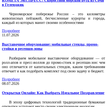
КОМЕТА ЭКСПРЕСС: Скоростной морской путь из Сочи
в Геленджик
Черноморское побережье России – это километры
живописных пейзажей, бесчисленные курорты и города,
каждый из которых манит своими особенностями
Подробнее
11.07.2026
Выставочное оборудование: мобильные стенды, промо-
стойки и ресепшн-зоны
Разбираем мобильное выставочное оборудование — от
ролл-апов и пресс-воллов до промо-стоек и ресепшн-зон: чем
оно отличается от капитальных стендов, каким требованиям
отвечает и как подобрать комплект под свою задачу и бюджет.
Подробнее
08.07.2026
Открытки Онлайн: Как Выбрать Идеальное Поздравление
В эпоху цифровых технологий традиционные бумажные
открытки уступают место своим электронным аналогам