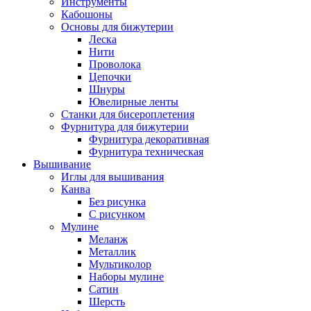
Инструменты
Кабошоны
Основы для бижутерии
Леска
Нити
Проволока
Цепочки
Шнуры
Ювелирные ленты
Станки для бисероплетения
Фурнитура для бижутерии
Фурнитура декоративная
Фурнитура техническая
Вышивание
Иглы для вышивания
Канва
Без рисунка
С рисунком
Мулине
Меланж
Металлик
Мультиколор
Наборы мулине
Сатин
Шерсть