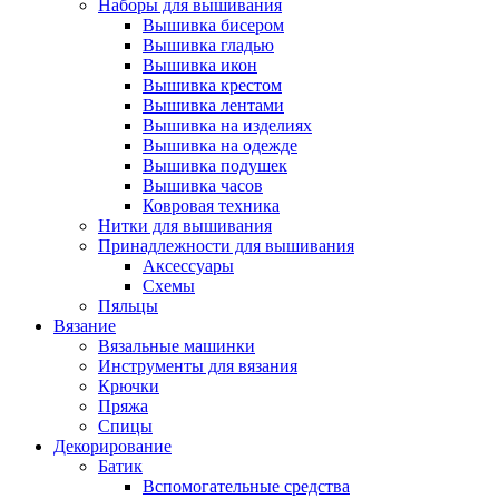
Наборы для вышивания
Вышивка бисером
Вышивка гладью
Вышивка икон
Вышивка крестом
Вышивка лентами
Вышивка на изделиях
Вышивка на одежде
Вышивка подушек
Вышивка часов
Ковровая техника
Нитки для вышивания
Принадлежности для вышивания
Аксессуары
Схемы
Пяльцы
Вязание
Вязальные машинки
Инструменты для вязания
Крючки
Пряжа
Спицы
Декорирование
Батик
Вспомогательные средства