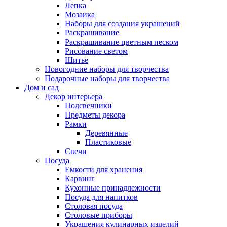
Лепка
Мозаика
Наборы для создания украшений
Раскрашивание
Раскрашивание цветным песком
Рисование светом
Шитье
Новогодние наборы для творчества
Подарочные наборы для творчества
Дом и сад
Декор интерьера
Подсвечники
Предметы декора
Рамки
Деревянные
Пластиковые
Свечи
Посуда
Емкости для хранения
Карвинг
Кухонные принадлежности
Посуда для напитков
Столовая посуда
Столовые приборы
Украшения кулинарных изделий