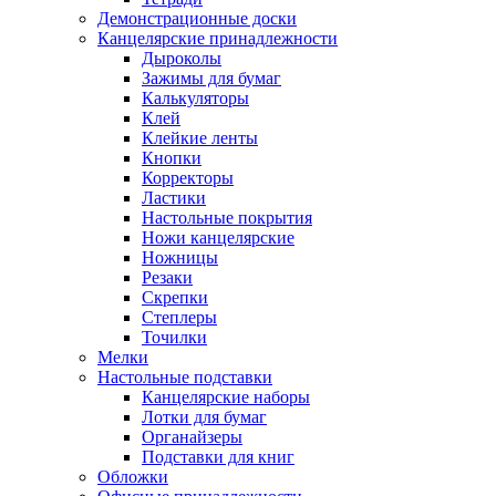
Демонстрационные доски
Канцелярские принадлежности
Дыроколы
Зажимы для бумаг
Калькуляторы
Клей
Клейкие ленты
Кнопки
Корректоры
Ластики
Настольные покрытия
Ножи канцелярские
Ножницы
Резаки
Скрепки
Степлеры
Точилки
Мелки
Настольные подставки
Канцелярские наборы
Лотки для бумаг
Органайзеры
Подставки для книг
Обложки