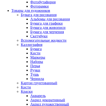
Фотобутафория
Фоторамки
Товары для художников
Бумага для рисования
Альбомы для рисования
Бумага для графики
Бумага для живописи
Бумага для черчения
Скетчбуки
Вспомогательные жидкости
Каллиграфия
Бумага
Кисти
Маркеры
Наборы
Перья
Ручки
Тушь
Чернила
Картон грунтованный
Кисти
Краски
Акварель
Акрил декоративный
Акрил художественный