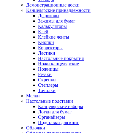
Демонстрационные доски
Канцелярские принадлежности
Дыроколы
Зажимы для бумаг
Калькуляторы
Клей
Клейкие ленты
Кнопки
Корректоры
Ластики
Настольные покрытия
Ножи канцелярские
Ножницы
Резаки
Скрепки
Степлеры
Точилки
Мелки
Настольные подставки
Канцелярские наборы
Лотки для бумаг
Органайзеры
Подставки для книг
Обложки