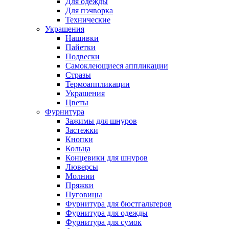
Для одежды
Для пэчворка
Технические
Украшения
Нашивки
Пайетки
Подвески
Самоклеющиеся аппликации
Стразы
Термоаппликации
Украшения
Цветы
Фурнитура
Зажимы для шнуров
Застежки
Кнопки
Кольца
Концевики для шнуров
Люверсы
Молнии
Пряжки
Пуговицы
Фурнитура для бюстгальтеров
Фурнитура для одежды
Фурнитура для сумок