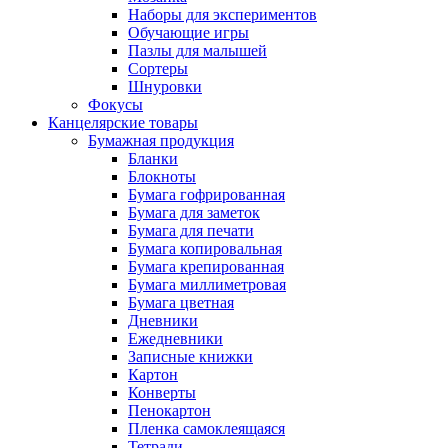
Наборы для экспериментов
Обучающие игры
Пазлы для малышей
Сортеры
Шнуровки
Фокусы
Канцелярские товары
Бумажная продукция
Бланки
Блокноты
Бумага гофрированная
Бумага для заметок
Бумага для печати
Бумага копировальная
Бумага крепированная
Бумага миллиметровая
Бумага цветная
Дневники
Ежедневники
Записные книжки
Картон
Конверты
Пенокартон
Пленка самоклеящаяся
Тетради