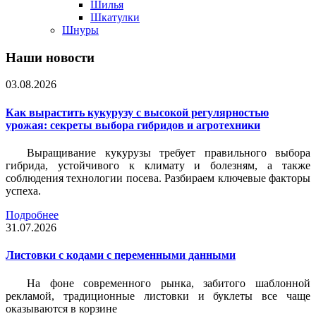
Шилья
Шкатулки
Шнуры
Наши новости
03.08.2026
Как вырастить кукурузу с высокой регулярностью
урожая: секреты выбора гибридов и агротехники
Выращивание кукурузы требует правильного выбора
гибрида, устойчивого к климату и болезням, а также
соблюдения технологии посева. Разбираем ключевые факторы
успеха.
Подробнее
31.07.2026
Листовки c кодами с переменными данными
На фоне современного рынка, забитого шаблонной
рекламой, традиционные листовки и буклеты все чаще
оказываются в корзине