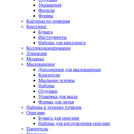
Украшения
Фитили
Формы
Картины по номерам
Квиллинг
Бумага
Инструменты
Наборы для квиллинга
Коллекционирование
Лэмпворк
Мозаика
Мыловарение
Дополнения для мыловарения
Красители
Мыльные основы
Наборы
Отдушки
Упаковка для мыла
Формы для литья
Наборы в технике пэчворк
Оригами
Бумага для оригами
Наборы для изготовления оригами
Папертоль