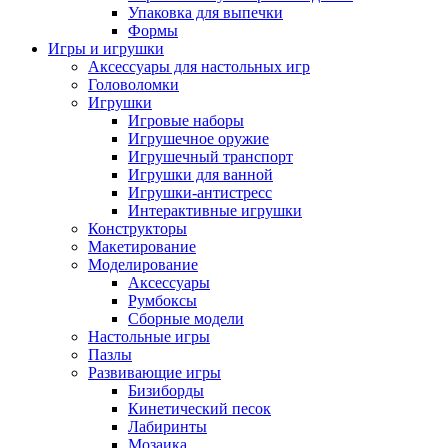
Упаковка для выпечки
Формы
Игры и игрушки
Аксессуары для настольных игр
Головоломки
Игрушки
Игровые наборы
Игрушечное оружие
Игрушечный транспорт
Игрушки для ванной
Игрушки-антистресс
Интерактивные игрушки
Конструкторы
Макетирование
Моделирование
Аксессуары
Румбоксы
Сборные модели
Настольные игры
Пазлы
Развивающие игры
Бизиборды
Кинетический песок
Лабиринты
Мозаика