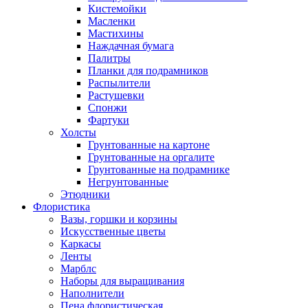
Кистемойки
Масленки
Мастихины
Наждачная бумага
Палитры
Планки для подрамников
Распылители
Растушевки
Спонжи
Фартуки
Холсты
Грунтованные на картоне
Грунтованные на оргалите
Грунтованные на подрамнике
Негрунтованные
Этюдники
Флористика
Вазы, горшки и корзины
Искусственные цветы
Каркасы
Ленты
Марблс
Наборы для выращивания
Наполнители
Пена флористическая