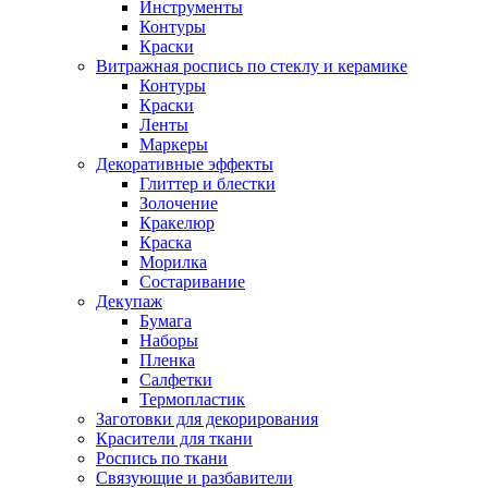
Инструменты
Контуры
Краски
Витражная роспись по стеклу и керамике
Контуры
Краски
Ленты
Маркеры
Декоративные эффекты
Глиттер и блестки
Золочение
Кракелюр
Краска
Морилка
Состаривание
Декупаж
Бумага
Наборы
Пленка
Салфетки
Термопластик
Заготовки для декорирования
Красители для ткани
Роспись по ткани
Связующие и разбавители