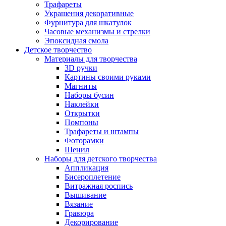
Трафареты
Украшения декоративные
Фурнитура для шкатулок
Часовые механизмы и стрелки
Эпоксидная смола
Детское творчество
Материалы для творчества
3D ручки
Картины своими руками
Магниты
Наборы бусин
Наклейки
Открытки
Помпоны
Трафареты и штампы
Фоторамки
Шенил
Наборы для детского творчества
Аппликация
Бисероплетение
Витражная роспись
Вышивание
Вязание
Гравюра
Декорирование