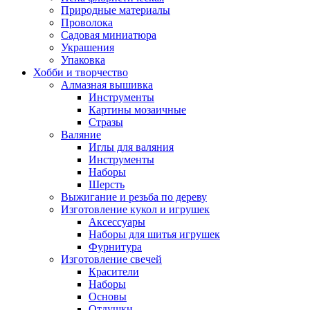
Природные материалы
Проволока
Садовая миниатюра
Украшения
Упаковка
Хобби и творчество
Алмазная вышивка
Инструменты
Картины мозаичные
Стразы
Валяние
Иглы для валяния
Инструменты
Наборы
Шерсть
Выжигание и резьба по дереву
Изготовление кукол и игрушек
Аксессуары
Наборы для шитья игрушек
Фурнитура
Изготовление свечей
Красители
Наборы
Основы
Отдушки