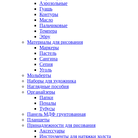
Аэрозольные
Гуашь
Контуры
Масло
Пальчиковые
Темпера
Эбру
Материалы для рисования
Маркеры
Пастель
Сангина
Сепия
Уголь
Мольберты
Наборы для художника
Наглядные пособия
Органайзеры
Папки
Пеналы
Тубусы
Панель МДФ грунтованная
Планшеты
Принадлежности для рисования
Аксессуары
Инструменты для натяжки холста