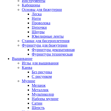
Инструменты
Кабошоны
Основы для бижутерии
Леска
Нити
Проволока
Цепочки
Шнуры
Ювелирные ленты
Станки для бисероплетения
Фурнитура для бижутерии
Фурнитура декоративная
Фурнитура техническая
Вышивание
Иглы для вышивания
Канва
Без рисунка
С рисунком
Мулине
Меланж
Металлик
Мультиколор
Наборы мулине
Сатин
Шерсть