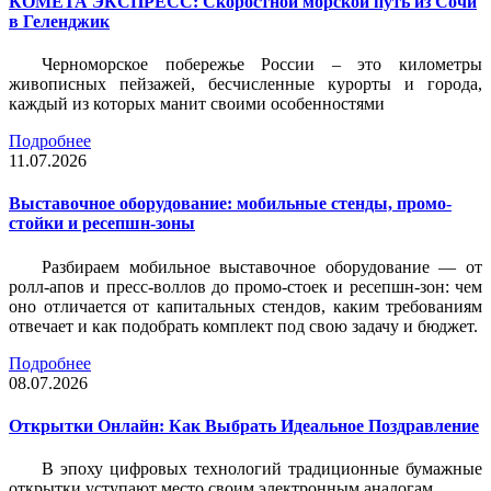
КОМЕТА ЭКСПРЕСС: Скоростной морской путь из Сочи
в Геленджик
Черноморское побережье России – это километры
живописных пейзажей, бесчисленные курорты и города,
каждый из которых манит своими особенностями
Подробнее
11.07.2026
Выставочное оборудование: мобильные стенды, промо-
стойки и ресепшн-зоны
Разбираем мобильное выставочное оборудование — от
ролл-апов и пресс-воллов до промо-стоек и ресепшн-зон: чем
оно отличается от капитальных стендов, каким требованиям
отвечает и как подобрать комплект под свою задачу и бюджет.
Подробнее
08.07.2026
Открытки Онлайн: Как Выбрать Идеальное Поздравление
В эпоху цифровых технологий традиционные бумажные
открытки уступают место своим электронным аналогам