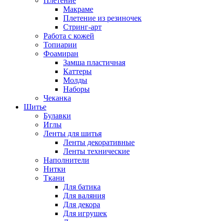
Плетение
Макраме
Плетение из резиночек
Стринг-арт
Работа с кожей
Топиарии
Фоамиран
Замша пластичная
Каттеры
Молды
Наборы
Чеканка
Шитье
Булавки
Иглы
Ленты для шитья
Ленты декоративные
Ленты технические
Наполнители
Нитки
Ткани
Для батика
Для валяния
Для декора
Для игрушек