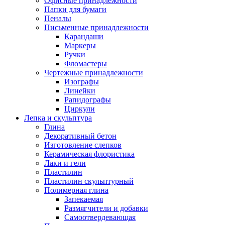
Офисные принадлежности
Папки для бумаги
Пеналы
Письменные принадлежности
Карандаши
Маркеры
Ручки
Фломастеры
Чертежные принадлежности
Изографы
Линейки
Рапидографы
Циркули
Лепка и скульптура
Глина
Декоративный бетон
Изготовление слепков
Керамическая флористика
Лаки и гели
Пластилин
Пластилин скульптурный
Полимерная глина
Запекаемая
Размягчители и добавки
Самоотвердевающая