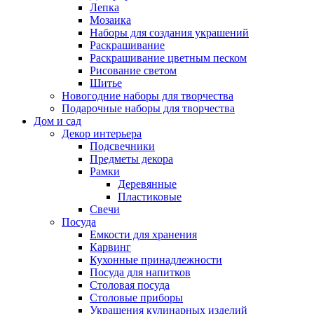
Лепка
Мозаика
Наборы для создания украшений
Раскрашивание
Раскрашивание цветным песком
Рисование светом
Шитье
Новогодние наборы для творчества
Подарочные наборы для творчества
Дом и сад
Декор интерьера
Подсвечники
Предметы декора
Рамки
Деревянные
Пластиковые
Свечи
Посуда
Емкости для хранения
Карвинг
Кухонные принадлежности
Посуда для напитков
Столовая посуда
Столовые приборы
Украшения кулинарных изделий