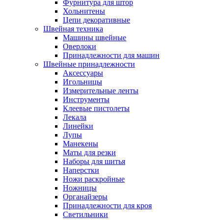
Фурнитура для штор
Хольнитены
Цепи декоративные
Швейная техника
Машины швейные
Оверлоки
Принадлежности для машин
Швейные принадлежности
Аксессуары
Игольницы
Измерительные ленты
Инструменты
Клеевые пистолеты
Лекала
Линейки
Лупы
Манекены
Маты для резки
Наборы для шитья
Наперстки
Ножи раскройные
Ножницы
Органайзеры
Принадлежности для кроя
Светильники