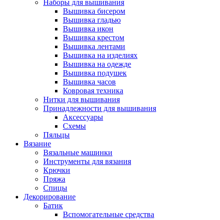
Наборы для вышивания
Вышивка бисером
Вышивка гладью
Вышивка икон
Вышивка крестом
Вышивка лентами
Вышивка на изделиях
Вышивка на одежде
Вышивка подушек
Вышивка часов
Ковровая техника
Нитки для вышивания
Принадлежности для вышивания
Аксессуары
Схемы
Пяльцы
Вязание
Вязальные машинки
Инструменты для вязания
Крючки
Пряжа
Спицы
Декорирование
Батик
Вспомогательные средства