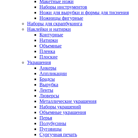
Макетные ножи
Наборы инструментов
Ножи для вырубки и формы для тиснения
Ножницы фигурные
Наборы для скрапбукинга
Наклейки и натирки
Контурные
Натирки
Объемные
Пленка
Плоские
Украшения
Анкеры
Аппликации
Брадсы
Вырубка
Ленты
Люверсы
Металлические украшения
Наборы украшений
Объемные украшения
Перья
Полубусины
Пуговицы
Сургучная печать