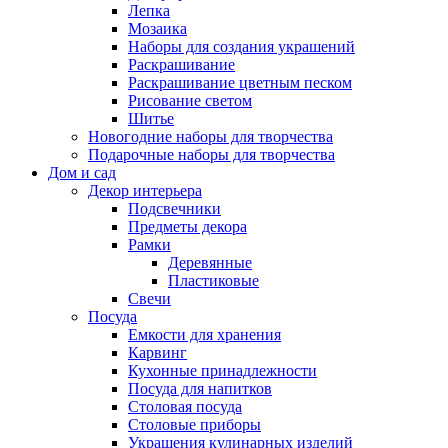
Лепка
Мозаика
Наборы для создания украшений
Раскрашивание
Раскрашивание цветным песком
Рисование светом
Шитье
Новогодние наборы для творчества
Подарочные наборы для творчества
Дом и сад
Декор интерьера
Подсвечники
Предметы декора
Рамки
Деревянные
Пластиковые
Свечи
Посуда
Емкости для хранения
Карвинг
Кухонные принадлежности
Посуда для напитков
Столовая посуда
Столовые приборы
Украшения кулинарных изделий