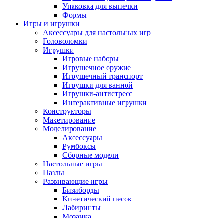
Упаковка для выпечки
Формы
Игры и игрушки
Аксессуары для настольных игр
Головоломки
Игрушки
Игровые наборы
Игрушечное оружие
Игрушечный транспорт
Игрушки для ванной
Игрушки-антистресс
Интерактивные игрушки
Конструкторы
Макетирование
Моделирование
Аксессуары
Румбоксы
Сборные модели
Настольные игры
Пазлы
Развивающие игры
Бизиборды
Кинетический песок
Лабиринты
Мозаика