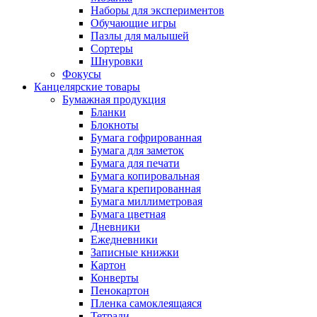
Наборы для экспериментов
Обучающие игры
Пазлы для малышей
Сортеры
Шнуровки
Фокусы
Канцелярские товары
Бумажная продукция
Бланки
Блокноты
Бумага гофрированная
Бумага для заметок
Бумага для печати
Бумага копировальная
Бумага крепированная
Бумага миллиметровая
Бумага цветная
Дневники
Ежедневники
Записные книжки
Картон
Конверты
Пенокартон
Пленка самоклеящаяся
Тетради