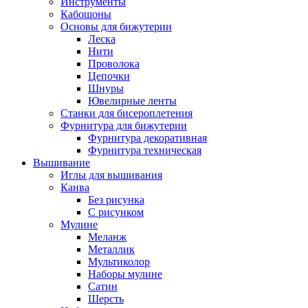
Инструменты
Кабошоны
Основы для бижутерии
Леска
Нити
Проволока
Цепочки
Шнуры
Ювелирные ленты
Станки для бисероплетения
Фурнитура для бижутерии
Фурнитура декоративная
Фурнитура техническая
Вышивание
Иглы для вышивания
Канва
Без рисунка
С рисунком
Мулине
Меланж
Металлик
Мультиколор
Наборы мулине
Сатин
Шерсть