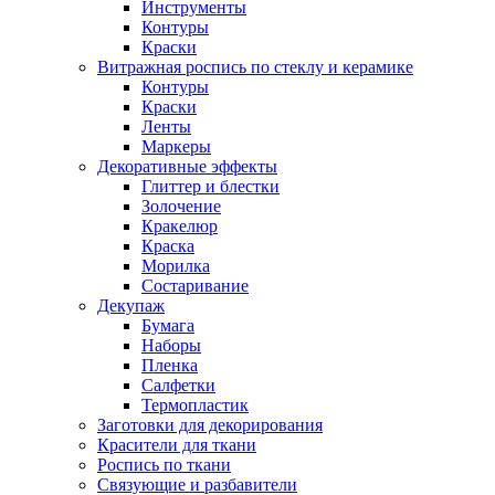
Инструменты
Контуры
Краски
Витражная роспись по стеклу и керамике
Контуры
Краски
Ленты
Маркеры
Декоративные эффекты
Глиттер и блестки
Золочение
Кракелюр
Краска
Морилка
Состаривание
Декупаж
Бумага
Наборы
Пленка
Салфетки
Термопластик
Заготовки для декорирования
Красители для ткани
Роспись по ткани
Связующие и разбавители