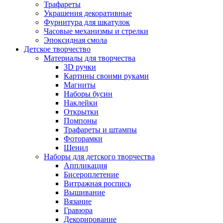
Трафареты
Украшения декоративные
Фурнитура для шкатулок
Часовые механизмы и стрелки
Эпоксидная смола
Детское творчество
Материалы для творчества
3D ручки
Картины своими руками
Магниты
Наборы бусин
Наклейки
Открытки
Помпоны
Трафареты и штампы
Фоторамки
Шенил
Наборы для детского творчества
Аппликация
Бисероплетение
Витражная роспись
Вышивание
Вязание
Гравюра
Декорирование