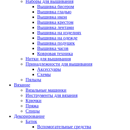
Наборы для вышивания
Вышивка бисером
Вышивка гладью
Вышивка икон
Вышивка крестом
Вышивка лентами
Вышивка на изделиях
Вышивка на одежде
Вышивка подушек
Вышивка часов
Ковровая техника
Нитки для вышивания
Принадлежности для вышивания
Аксессуары
Схемы
Пяльцы
Вязание
Вязальные машинки
Инструменты для вязания
Крючки
Пряжа
Спицы
Декорирование
Батик
Вспомогательные средства