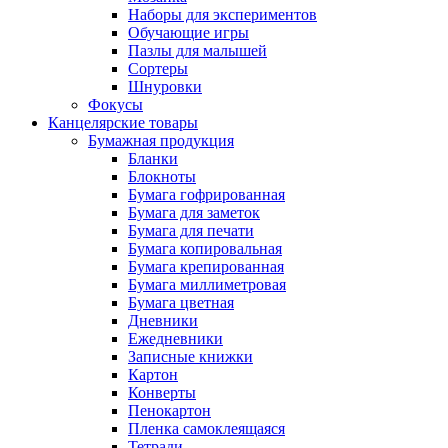
Наборы для экспериментов
Обучающие игры
Пазлы для малышей
Сортеры
Шнуровки
Фокусы
Канцелярские товары
Бумажная продукция
Бланки
Блокноты
Бумага гофрированная
Бумага для заметок
Бумага для печати
Бумага копировальная
Бумага крепированная
Бумага миллиметровая
Бумага цветная
Дневники
Ежедневники
Записные книжки
Картон
Конверты
Пенокартон
Пленка самоклеящаяся
Тетради