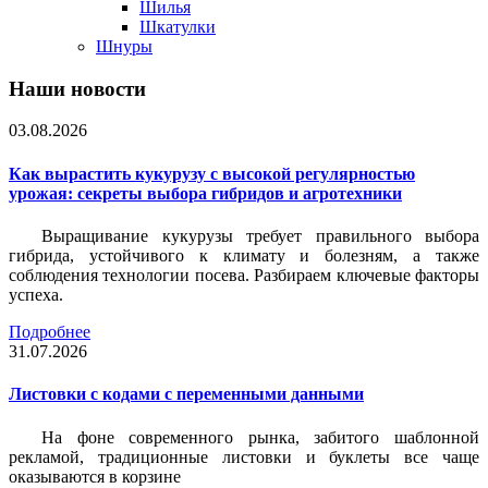
Шилья
Шкатулки
Шнуры
Наши новости
03.08.2026
Как вырастить кукурузу с высокой регулярностью
урожая: секреты выбора гибридов и агротехники
Выращивание кукурузы требует правильного выбора
гибрида, устойчивого к климату и болезням, а также
соблюдения технологии посева. Разбираем ключевые факторы
успеха.
Подробнее
31.07.2026
Листовки c кодами с переменными данными
На фоне современного рынка, забитого шаблонной
рекламой, традиционные листовки и буклеты все чаще
оказываются в корзине