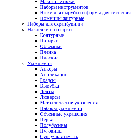
Макетные ножи
Наборы инструментов
Ножи для вырубки и формы для тиснения
Ножницы фигурные
Наборы для скрапбукинга
Наклейки и натирки
Контурные
Натирки
Объемные
Пленка
Плоские
Украшения
Анкеры
Аппликации
Брадсы
Вырубка
Ленты
Люверсы
Металлические украшения
Наборы украшений
Объемные украшения
Перья
Полубусины
Пуговицы
Сургучная печать