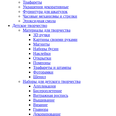
Трафареты
Украшения декоративные
Фурнитура для шкатулок
Часовые механизмы и стрелки
Эпоксидная смола
Детское творчество
Материалы для творчества
3D ручки
Картины своими руками
Магниты
Наборы бусин
Наклейки
Открытки
Помпоны
Трафареты и штампы
Фоторамки
Шенил
Наборы для детского творчества
Аппликация
Бисероплетение
Витражная роспись
Вышивание
Вязание
Гравюра
Декорирование