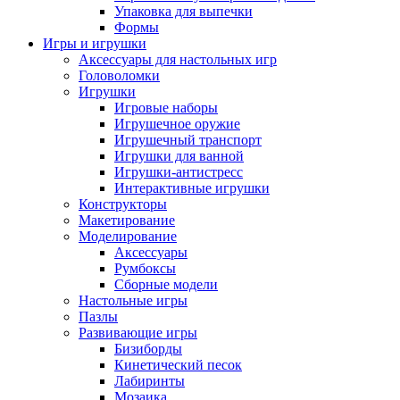
Упаковка для выпечки
Формы
Игры и игрушки
Аксессуары для настольных игр
Головоломки
Игрушки
Игровые наборы
Игрушечное оружие
Игрушечный транспорт
Игрушки для ванной
Игрушки-антистресс
Интерактивные игрушки
Конструкторы
Макетирование
Моделирование
Аксессуары
Румбоксы
Сборные модели
Настольные игры
Пазлы
Развивающие игры
Бизиборды
Кинетический песок
Лабиринты
Мозаика