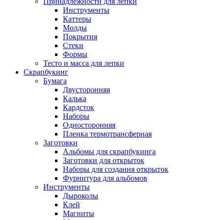
Принадлежности для лепки
Инструменты
Каттеры
Молды
Покрытия
Стеки
Формы
Тесто и масса для лепки
Скрапбукинг
Бумага
Двусторонняя
Калька
Кардсток
Наборы
Односторонняя
Пленка термотрансферная
Заготовки
Альбомы для скрапбукинга
Заготовки для открыток
Наборы для создания открыток
Фурнитура для альбомов
Инструменты
Дыроколы
Клей
Магниты