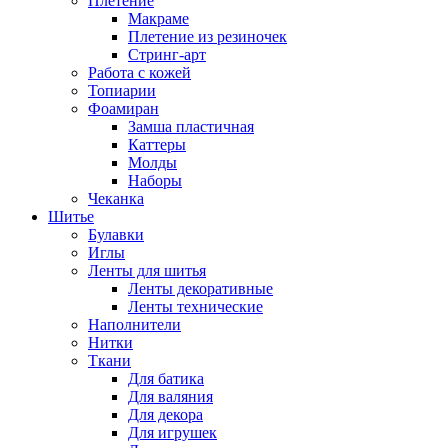
Плетение
Макраме
Плетение из резиночек
Стринг-арт
Работа с кожей
Топиарии
Фоамиран
Замша пластичная
Каттеры
Молды
Наборы
Чеканка
Шитье
Булавки
Иглы
Ленты для шитья
Ленты декоративные
Ленты технические
Наполнители
Нитки
Ткани
Для батика
Для валяния
Для декора
Для игрушек