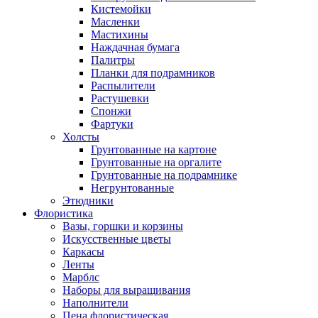
Кистемойки
Масленки
Мастихины
Наждачная бумага
Палитры
Планки для подрамников
Распылители
Растушевки
Спонжи
Фартуки
Холсты
Грунтованные на картоне
Грунтованные на оргалите
Грунтованные на подрамнике
Негрунтованные
Этюдники
Флористика
Вазы, горшки и корзины
Искусственные цветы
Каркасы
Ленты
Марблс
Наборы для выращивания
Наполнители
Пена флористическая