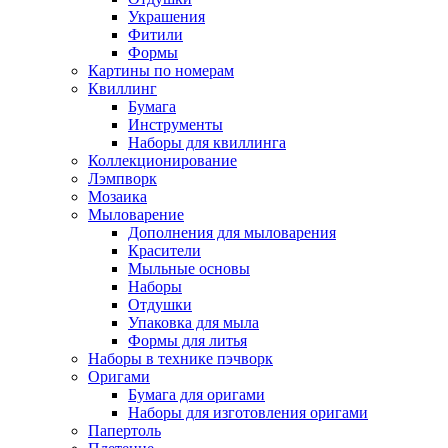
Украшения
Фитили
Формы
Картины по номерам
Квиллинг
Бумага
Инструменты
Наборы для квиллинга
Коллекционирование
Лэмпворк
Мозаика
Мыловарение
Дополнения для мыловарения
Красители
Мыльные основы
Наборы
Отдушки
Упаковка для мыла
Формы для литья
Наборы в технике пэчворк
Оригами
Бумага для оригами
Наборы для изготовления оригами
Папертоль