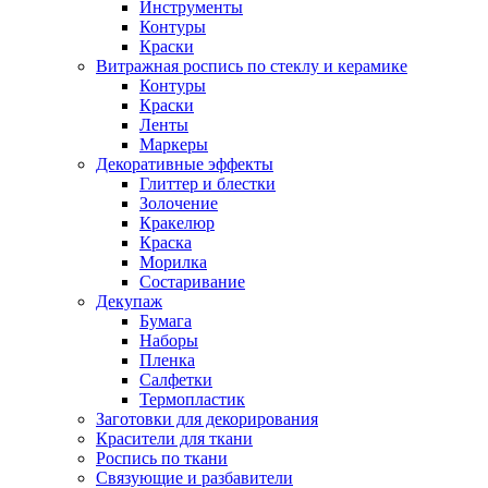
Инструменты
Контуры
Краски
Витражная роспись по стеклу и керамике
Контуры
Краски
Ленты
Маркеры
Декоративные эффекты
Глиттер и блестки
Золочение
Кракелюр
Краска
Морилка
Состаривание
Декупаж
Бумага
Наборы
Пленка
Салфетки
Термопластик
Заготовки для декорирования
Красители для ткани
Роспись по ткани
Связующие и разбавители