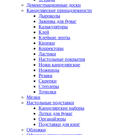
Демонстрационные доски
Канцелярские принадлежности
Дыроколы
Зажимы для бумаг
Калькуляторы
Клей
Клейкие ленты
Кнопки
Корректоры
Ластики
Настольные покрытия
Ножи канцелярские
Ножницы
Резаки
Скрепки
Степлеры
Точилки
Мелки
Настольные подставки
Канцелярские наборы
Лотки для бумаг
Органайзеры
Подставки для книг
Обложки