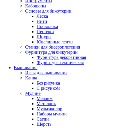
Инструменты
Кабошоны
Основы для бижутерии
Леска
Нити
Проволока
Цепочки
Шнуры
Ювелирные ленты
Станки для бисероплетения
Фурнитура для бижутерии
Фурнитура декоративная
Фурнитура техническая
Вышивание
Иглы для вышивания
Канва
Без рисунка
С рисунком
Мулине
Меланж
Металлик
Мультиколор
Наборы мулине
Сатин
Шерсть