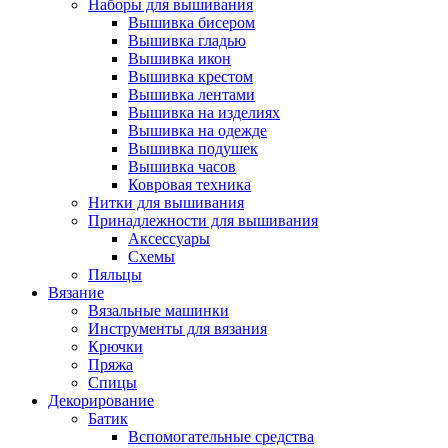
Наборы для вышивания
Вышивка бисером
Вышивка гладью
Вышивка икон
Вышивка крестом
Вышивка лентами
Вышивка на изделиях
Вышивка на одежде
Вышивка подушек
Вышивка часов
Ковровая техника
Нитки для вышивания
Принадлежности для вышивания
Аксессуары
Схемы
Пяльцы
Вязание
Вязальные машинки
Инструменты для вязания
Крючки
Пряжа
Спицы
Декорирование
Батик
Вспомогательные средства