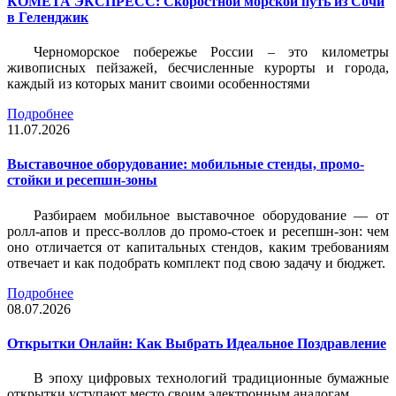
КОМЕТА ЭКСПРЕСС: Скоростной морской путь из Сочи
в Геленджик
Черноморское побережье России – это километры
живописных пейзажей, бесчисленные курорты и города,
каждый из которых манит своими особенностями
Подробнее
11.07.2026
Выставочное оборудование: мобильные стенды, промо-
стойки и ресепшн-зоны
Разбираем мобильное выставочное оборудование — от
ролл-апов и пресс-воллов до промо-стоек и ресепшн-зон: чем
оно отличается от капитальных стендов, каким требованиям
отвечает и как подобрать комплект под свою задачу и бюджет.
Подробнее
08.07.2026
Открытки Онлайн: Как Выбрать Идеальное Поздравление
В эпоху цифровых технологий традиционные бумажные
открытки уступают место своим электронным аналогам