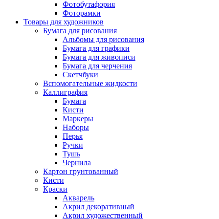
Фотобутафория
Фоторамки
Товары для художников
Бумага для рисования
Альбомы для рисования
Бумага для графики
Бумага для живописи
Бумага для черчения
Скетчбуки
Вспомогательные жидкости
Каллиграфия
Бумага
Кисти
Маркеры
Наборы
Перья
Ручки
Тушь
Чернила
Картон грунтованный
Кисти
Краски
Акварель
Акрил декоративный
Акрил художественный