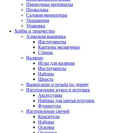
Природные материалы
Проволока
Садовая миниатюра
Украшения
Упаковка
Хобби и творчество
Алмазная вышивка
Инструменты
Картины мозаичные
Стразы
Валяние
Иглы для валяния
Инструменты
Наборы
Шерсть
Выжигание и резьба по дереву
Изготовление кукол и игрушек
Аксессуары
Наборы для шитья игрушек
Фурнитура
Изготовление свечей
Красители
Наборы
Основы
Отдушки