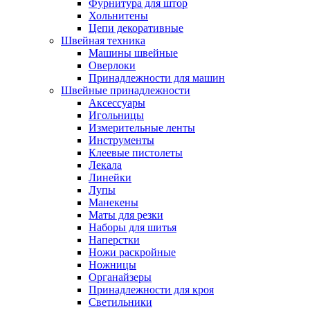
Фурнитура для штор
Хольнитены
Цепи декоративные
Швейная техника
Машины швейные
Оверлоки
Принадлежности для машин
Швейные принадлежности
Аксессуары
Игольницы
Измерительные ленты
Инструменты
Клеевые пистолеты
Лекала
Линейки
Лупы
Манекены
Маты для резки
Наборы для шитья
Наперстки
Ножи раскройные
Ножницы
Органайзеры
Принадлежности для кроя
Светильники