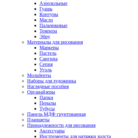
Аэрозольные
Гуашь
Контуры
Масло
Пальчиковые
Темпера
Эбру
Материалы для рисования
Маркеры
Пастель
Сангина
Сепия
Уголь
Мольберты
Наборы для художника
Наглядные пособия
Органайзеры
Папки
Пеналы
Тубусы
Панель МДФ грунтованная
Планшеты
Принадлежности для рисования
Аксессуары
Инструменты для натяжки холста