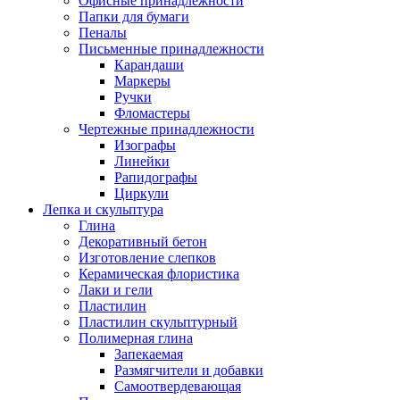
Офисные принадлежности
Папки для бумаги
Пеналы
Письменные принадлежности
Карандаши
Маркеры
Ручки
Фломастеры
Чертежные принадлежности
Изографы
Линейки
Рапидографы
Циркули
Лепка и скульптура
Глина
Декоративный бетон
Изготовление слепков
Керамическая флористика
Лаки и гели
Пластилин
Пластилин скульптурный
Полимерная глина
Запекаемая
Размягчители и добавки
Самоотвердевающая