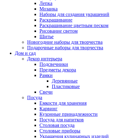
Лепка
Мозаика
Наборы для создания украшений
Раскрашивание
Раскрашивание цветным песком
Рисование светом
Шитье
Новогодние наборы для творчества
Подарочные наборы для творчества
Дом и сад
Декор интерьера
Подсвечники
Предметы декора
Рамки
Деревянные
Пластиковые
Свечи
Посуда
Емкости для хранения
Карвинг
Кухонные принадлежности
Посуда для напитков
Столовая посуда
Столовые приборы
Украшения кулинарных изделий