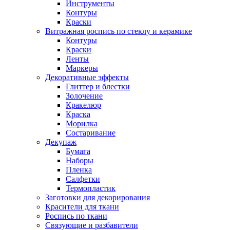
Инструменты
Контуры
Краски
Витражная роспись по стеклу и керамике
Контуры
Краски
Ленты
Маркеры
Декоративные эффекты
Глиттер и блестки
Золочение
Кракелюр
Краска
Морилка
Состаривание
Декупаж
Бумага
Наборы
Пленка
Салфетки
Термопластик
Заготовки для декорирования
Красители для ткани
Роспись по ткани
Связующие и разбавители