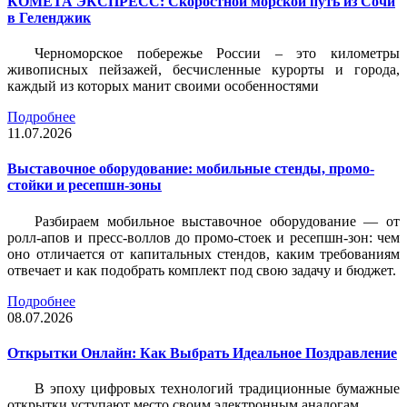
КОМЕТА ЭКСПРЕСС: Скоростной морской путь из Сочи
в Геленджик
Черноморское побережье России – это километры
живописных пейзажей, бесчисленные курорты и города,
каждый из которых манит своими особенностями
Подробнее
11.07.2026
Выставочное оборудование: мобильные стенды, промо-
стойки и ресепшн-зоны
Разбираем мобильное выставочное оборудование — от
ролл-апов и пресс-воллов до промо-стоек и ресепшн-зон: чем
оно отличается от капитальных стендов, каким требованиям
отвечает и как подобрать комплект под свою задачу и бюджет.
Подробнее
08.07.2026
Открытки Онлайн: Как Выбрать Идеальное Поздравление
В эпоху цифровых технологий традиционные бумажные
открытки уступают место своим электронным аналогам