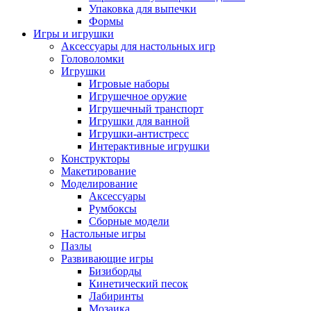
Упаковка для выпечки
Формы
Игры и игрушки
Аксессуары для настольных игр
Головоломки
Игрушки
Игровые наборы
Игрушечное оружие
Игрушечный транспорт
Игрушки для ванной
Игрушки-антистресс
Интерактивные игрушки
Конструкторы
Макетирование
Моделирование
Аксессуары
Румбоксы
Сборные модели
Настольные игры
Пазлы
Развивающие игры
Бизиборды
Кинетический песок
Лабиринты
Мозаика