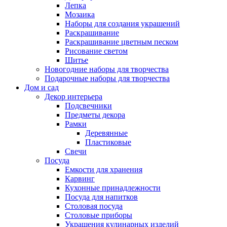
Лепка
Мозаика
Наборы для создания украшений
Раскрашивание
Раскрашивание цветным песком
Рисование светом
Шитье
Новогодние наборы для творчества
Подарочные наборы для творчества
Дом и сад
Декор интерьера
Подсвечники
Предметы декора
Рамки
Деревянные
Пластиковые
Свечи
Посуда
Емкости для хранения
Карвинг
Кухонные принадлежности
Посуда для напитков
Столовая посуда
Столовые приборы
Украшения кулинарных изделий