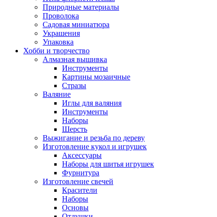
Природные материалы
Проволока
Садовая миниатюра
Украшения
Упаковка
Хобби и творчество
Алмазная вышивка
Инструменты
Картины мозаичные
Стразы
Валяние
Иглы для валяния
Инструменты
Наборы
Шерсть
Выжигание и резьба по дереву
Изготовление кукол и игрушек
Аксессуары
Наборы для шитья игрушек
Фурнитура
Изготовление свечей
Красители
Наборы
Основы
Отдушки