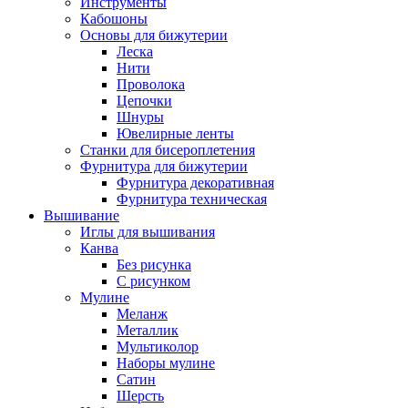
Инструменты
Кабошоны
Основы для бижутерии
Леска
Нити
Проволока
Цепочки
Шнуры
Ювелирные ленты
Станки для бисероплетения
Фурнитура для бижутерии
Фурнитура декоративная
Фурнитура техническая
Вышивание
Иглы для вышивания
Канва
Без рисунка
С рисунком
Мулине
Меланж
Металлик
Мультиколор
Наборы мулине
Сатин
Шерсть