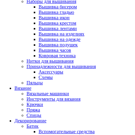
Наборы для вышивания
Вышивка бисером
Вышивка гладью
Вышивка икон
Вышивка крестом
Вышивка лентами
Вышивка на изделиях
Вышивка на одежде
Вышивка подушек
Вышивка часов
Ковровая техника
Нитки для вышивания
Принадлежности для вышивания
Аксессуары
Схемы
Пяльцы
Вязание
Вязальные машинки
Инструменты для вязания
Крючки
Пряжа
Спицы
Декорирование
Батик
Вспомогательные средства