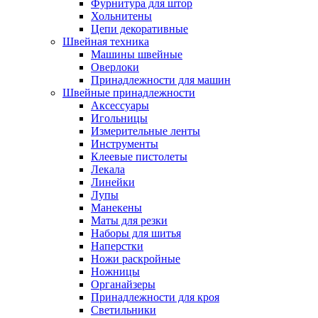
Фурнитура для штор
Хольнитены
Цепи декоративные
Швейная техника
Машины швейные
Оверлоки
Принадлежности для машин
Швейные принадлежности
Аксессуары
Игольницы
Измерительные ленты
Инструменты
Клеевые пистолеты
Лекала
Линейки
Лупы
Манекены
Маты для резки
Наборы для шитья
Наперстки
Ножи раскройные
Ножницы
Органайзеры
Принадлежности для кроя
Светильники