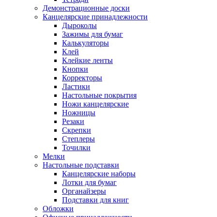
Демонстрационные доски
Канцелярские принадлежности
Дыроколы
Зажимы для бумаг
Калькуляторы
Клей
Клейкие ленты
Кнопки
Корректоры
Ластики
Настольные покрытия
Ножи канцелярские
Ножницы
Резаки
Скрепки
Степлеры
Точилки
Мелки
Настольные подставки
Канцелярские наборы
Лотки для бумаг
Органайзеры
Подставки для книг
Обложки