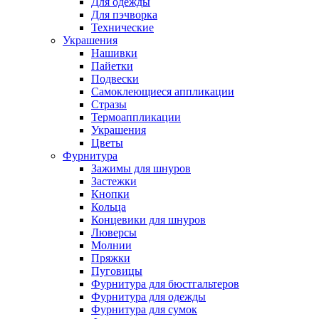
Для одежды
Для пэчворка
Технические
Украшения
Нашивки
Пайетки
Подвески
Самоклеющиеся аппликации
Стразы
Термоаппликации
Украшения
Цветы
Фурнитура
Зажимы для шнуров
Застежки
Кнопки
Кольца
Концевики для шнуров
Люверсы
Молнии
Пряжки
Пуговицы
Фурнитура для бюстгальтеров
Фурнитура для одежды
Фурнитура для сумок