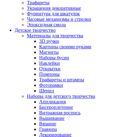
Трафареты
Украшения декоративные
Фурнитура для шкатулок
Часовые механизмы и стрелки
Эпоксидная смола
Детское творчество
Материалы для творчества
3D ручки
Картины своими руками
Магниты
Наборы бусин
Наклейки
Открытки
Помпоны
Трафареты и штампы
Фоторамки
Шенил
Наборы для детского творчества
Аппликация
Бисероплетение
Витражная роспись
Вышивание
Вязание
Гравюра
Декорирование