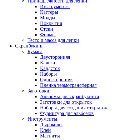
Принадлежности для лепки
Инструменты
Каттеры
Молды
Покрытия
Стеки
Формы
Тесто и масса для лепки
Скрапбукинг
Бумага
Двусторонняя
Калька
Кардсток
Наборы
Односторонняя
Пленка термотрансферная
Заготовки
Альбомы для скрапбукинга
Заготовки для открыток
Наборы для создания открыток
Фурнитура для альбомов
Инструменты
Дыроколы
Клей
Магниты