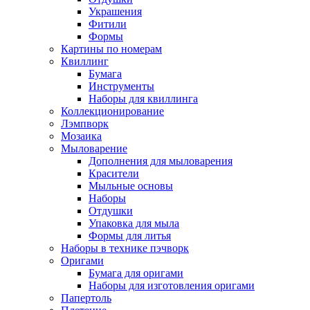
Украшения
Фитили
Формы
Картины по номерам
Квиллинг
Бумага
Инструменты
Наборы для квиллинга
Коллекционирование
Лэмпворк
Мозаика
Мыловарение
Дополнения для мыловарения
Красители
Мыльные основы
Наборы
Отдушки
Упаковка для мыла
Формы для литья
Наборы в технике пэчворк
Оригами
Бумага для оригами
Наборы для изготовления оригами
Папертоль