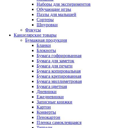
Наборы для экспериментов
Обучающие игры
Пазлы для малышей
Сортеры
Шнуровки
Фокусы
Канцелярские товары
Бумажная продукция
Бланки
Блокноты
Бумага гофрированная
Бумага для заметок
Бумага для печати
Бумага копировальная
Бумага крепированная
Бумага миллиметровая
Бумага цветная
Дневники
Ежедневники
Записные книжки
Картон
Конверты
Пенокартон
Пленка самоклеящаяся
Тетради