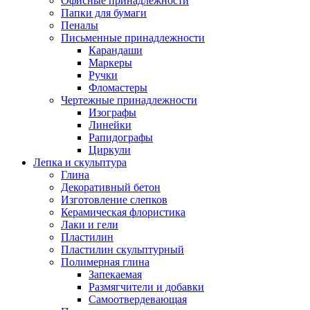
Офисные принадлежности
Папки для бумаги
Пеналы
Письменные принадлежности
Карандаши
Маркеры
Ручки
Фломастеры
Чертежные принадлежности
Изографы
Линейки
Рапидографы
Циркули
Лепка и скульптура
Глина
Декоративный бетон
Изготовление слепков
Керамическая флористика
Лаки и гели
Пластилин
Пластилин скульптурный
Полимерная глина
Запекаемая
Размягчители и добавки
Самоотвердевающая