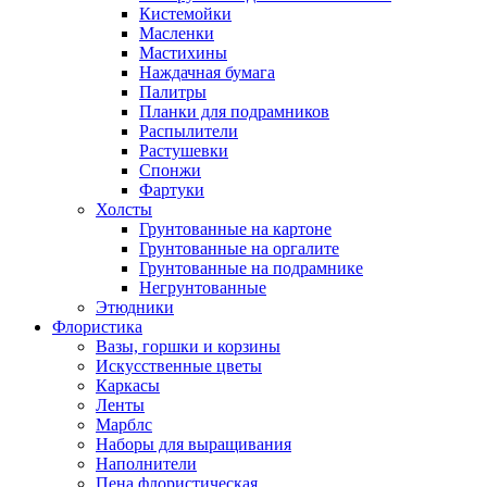
Кистемойки
Масленки
Мастихины
Наждачная бумага
Палитры
Планки для подрамников
Распылители
Растушевки
Спонжи
Фартуки
Холсты
Грунтованные на картоне
Грунтованные на оргалите
Грунтованные на подрамнике
Негрунтованные
Этюдники
Флористика
Вазы, горшки и корзины
Искусственные цветы
Каркасы
Ленты
Марблс
Наборы для выращивания
Наполнители
Пена флористическая