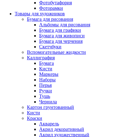
Фотобутафория
Фоторамки
Товары для художников
Бумага для рисования
Альбомы для рисования
Бумага для графики
Бумага для живописи
Бумага для черчения
Скетчбуки
Вспомогательные жидкости
Каллиграфия
Бумага
Кисти
Маркеры
Наборы
Перья
Ручки
Тушь
Чернила
Картон грунтованный
Кисти
Краски
Акварель
Акрил декоративный
Акрил художественный