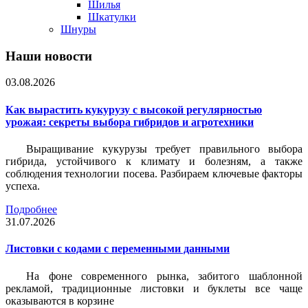
Шилья
Шкатулки
Шнуры
Наши новости
03.08.2026
Как вырастить кукурузу с высокой регулярностью
урожая: секреты выбора гибридов и агротехники
Выращивание кукурузы требует правильного выбора
гибрида, устойчивого к климату и болезням, а также
соблюдения технологии посева. Разбираем ключевые факторы
успеха.
Подробнее
31.07.2026
Листовки c кодами с переменными данными
На фоне современного рынка, забитого шаблонной
рекламой, традиционные листовки и буклеты все чаще
оказываются в корзине