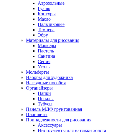
Аэрозольные
Гуашь
Контуры
Масло
Пальчиковые
Темпера
Эбру
Материалы для рисования
Маркеры
Пастель
Сангина
Сепия
Уголь
Мольберты
Наборы для художника
Наглядные пособия
Органайзеры
Папки
Пеналы
Тубусы
Панель МДФ грунтованная
Планшеты
Принадлежности для рисования
Аксессуары
Инструменты для натяжки холста