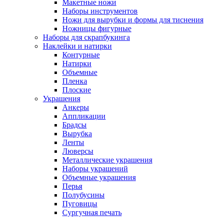
Макетные ножи
Наборы инструментов
Ножи для вырубки и формы для тиснения
Ножницы фигурные
Наборы для скрапбукинга
Наклейки и натирки
Контурные
Натирки
Объемные
Пленка
Плоские
Украшения
Анкеры
Аппликации
Брадсы
Вырубка
Ленты
Люверсы
Металлические украшения
Наборы украшений
Объемные украшения
Перья
Полубусины
Пуговицы
Сургучная печать