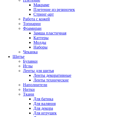
Плетение
Макраме
Плетение из резиночек
Стринг-арт
Работа с кожей
Топиарии
Фоамиран
Замша пластичная
Каттеры
Молды
Наборы
Чеканка
Шитье
Булавки
Иглы
Ленты для шитья
Ленты декоративные
Ленты технические
Наполнители
Нитки
Ткани
Для батика
Для валяния
Для декора
Для игрушек