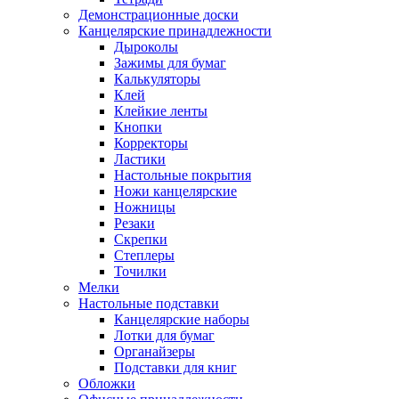
Демонстрационные доски
Канцелярские принадлежности
Дыроколы
Зажимы для бумаг
Калькуляторы
Клей
Клейкие ленты
Кнопки
Корректоры
Ластики
Настольные покрытия
Ножи канцелярские
Ножницы
Резаки
Скрепки
Степлеры
Точилки
Мелки
Настольные подставки
Канцелярские наборы
Лотки для бумаг
Органайзеры
Подставки для книг
Обложки