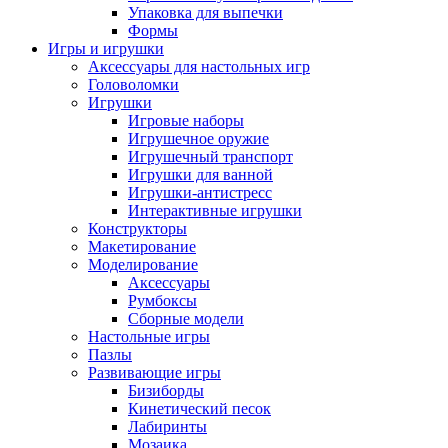
Упаковка для выпечки
Формы
Игры и игрушки
Аксессуары для настольных игр
Головоломки
Игрушки
Игровые наборы
Игрушечное оружие
Игрушечный транспорт
Игрушки для ванной
Игрушки-антистресс
Интерактивные игрушки
Конструкторы
Макетирование
Моделирование
Аксессуары
Румбоксы
Сборные модели
Настольные игры
Пазлы
Развивающие игры
Бизиборды
Кинетический песок
Лабиринты
Мозаика