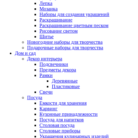
Лепка
Мозаика
Наборы для создания украшений
Раскрашивание
Раскрашивание цветным песком
Рисование светом
Шитье
Новогодние наборы для творчества
Подарочные наборы для творчества
Дом и сад
Декор интерьера
Подсвечники
Предметы декора
Рамки
Деревянные
Пластиковые
Свечи
Посуда
Емкости для хранения
Карвинг
Кухонные принадлежности
Посуда для напитков
Столовая посуда
Столовые приборы
Украшения кулинарных изделий