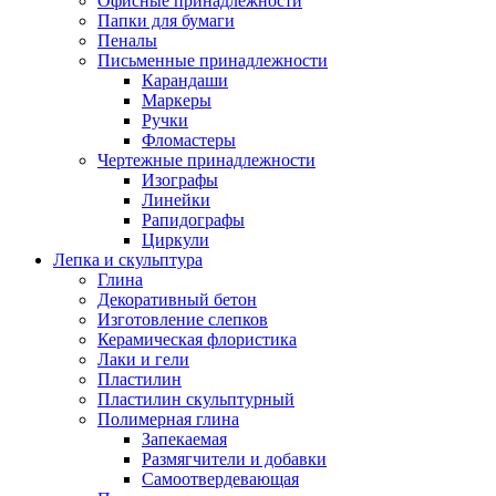
Офисные принадлежности
Папки для бумаги
Пеналы
Письменные принадлежности
Карандаши
Маркеры
Ручки
Фломастеры
Чертежные принадлежности
Изографы
Линейки
Рапидографы
Циркули
Лепка и скульптура
Глина
Декоративный бетон
Изготовление слепков
Керамическая флористика
Лаки и гели
Пластилин
Пластилин скульптурный
Полимерная глина
Запекаемая
Размягчители и добавки
Самоотвердевающая