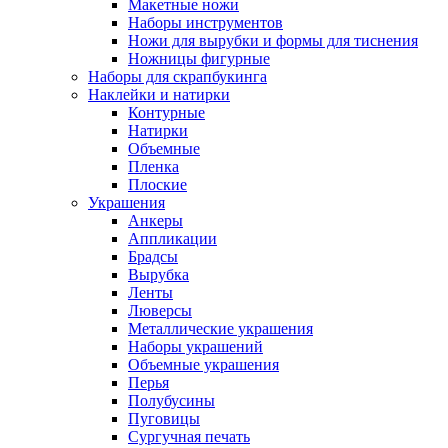
Макетные ножи
Наборы инструментов
Ножи для вырубки и формы для тиснения
Ножницы фигурные
Наборы для скрапбукинга
Наклейки и натирки
Контурные
Натирки
Объемные
Пленка
Плоские
Украшения
Анкеры
Аппликации
Брадсы
Вырубка
Ленты
Люверсы
Металлические украшения
Наборы украшений
Объемные украшения
Перья
Полубусины
Пуговицы
Сургучная печать