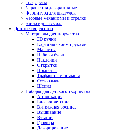
Трафареты
Украшения декоративные
Фурнитура для шкатулок
Часовые механизмы и стрелки
Эпоксидная смола
Детское творчество
Материалы для творчества
3D ручки
Картины своими руками
Магниты
Наборы бусин
Наклейки
Открытки
Помпоны
Трафареты и штампы
Фоторамки
Шенил
Наборы для детского творчества
Аппликация
Бисероплетение
Витражная роспись
Вышивание
Вязание
Гравюра
Декорирование