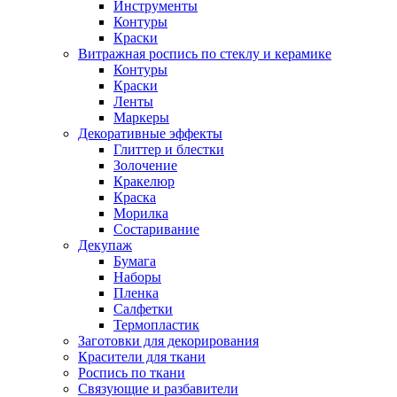
Инструменты
Контуры
Краски
Витражная роспись по стеклу и керамике
Контуры
Краски
Ленты
Маркеры
Декоративные эффекты
Глиттер и блестки
Золочение
Кракелюр
Краска
Морилка
Состаривание
Декупаж
Бумага
Наборы
Пленка
Салфетки
Термопластик
Заготовки для декорирования
Красители для ткани
Роспись по ткани
Связующие и разбавители