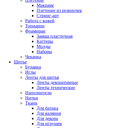
Плетение
Макраме
Плетение из резиночек
Стринг-арт
Работа с кожей
Топиарии
Фоамиран
Замша пластичная
Каттеры
Молды
Наборы
Чеканка
Шитье
Булавки
Иглы
Ленты для шитья
Ленты декоративные
Ленты технические
Наполнители
Нитки
Ткани
Для батика
Для валяния
Для декора
Для игрушек