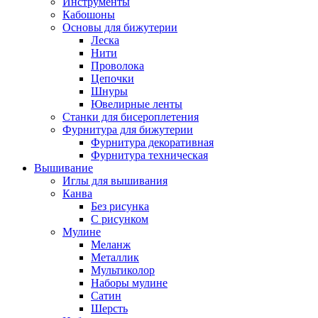
Инструменты
Кабошоны
Основы для бижутерии
Леска
Нити
Проволока
Цепочки
Шнуры
Ювелирные ленты
Станки для бисероплетения
Фурнитура для бижутерии
Фурнитура декоративная
Фурнитура техническая
Вышивание
Иглы для вышивания
Канва
Без рисунка
С рисунком
Мулине
Меланж
Металлик
Мультиколор
Наборы мулине
Сатин
Шерсть