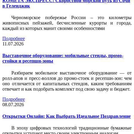
КОМЕТА ЭКСПРЕСС: Скоростной морской путь из Сочи
в Геленджик
Черноморское побережье России – это километры
живописных пейзажей, бесчисленные курорты и города,
каждый из которых манит своими особенностями
Подробнее
11.07.2026
Выставочное оборудование: мобильные стенды, промо-
стойки и ресепшн-зоны
Разбираем мобильное выставочное оборудование — от
ролл-апов и пресс-воллов до промо-стоек и ресепшн-зон: чем
оно отличается от капитальных стендов, каким требованиям
отвечает и как подобрать комплект под свою задачу и бюджет.
Подробнее
08.07.2026
Открытки Онлайн: Как Выбрать Идеальное Поздравление
В эпоху цифровых технологий традиционные бумажные
открытки уступают место своим электронным аналогам