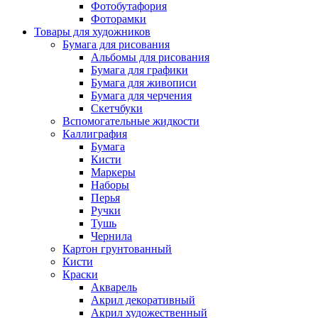
Фотобутафория
Фоторамки
Товары для художников
Бумага для рисования
Альбомы для рисования
Бумага для графики
Бумага для живописи
Бумага для черчения
Скетчбуки
Вспомогательные жидкости
Каллиграфия
Бумага
Кисти
Маркеры
Наборы
Перья
Ручки
Тушь
Чернила
Картон грунтованный
Кисти
Краски
Акварель
Акрил декоративный
Акрил художественный