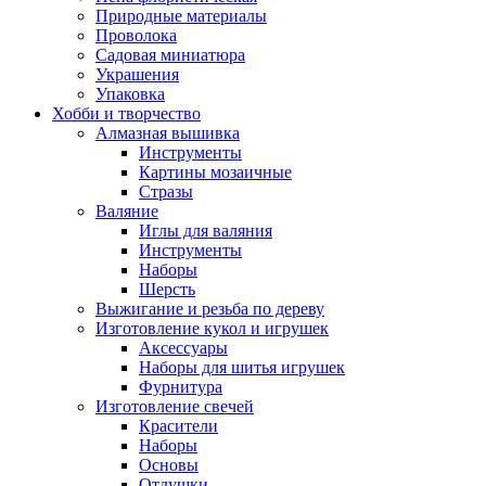
Природные материалы
Проволока
Садовая миниатюра
Украшения
Упаковка
Хобби и творчество
Алмазная вышивка
Инструменты
Картины мозаичные
Стразы
Валяние
Иглы для валяния
Инструменты
Наборы
Шерсть
Выжигание и резьба по дереву
Изготовление кукол и игрушек
Аксессуары
Наборы для шитья игрушек
Фурнитура
Изготовление свечей
Красители
Наборы
Основы
Отдушки