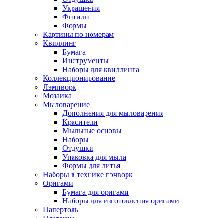
Украшения
Фитили
Формы
Картины по номерам
Квиллинг
Бумага
Инструменты
Наборы для квиллинга
Коллекционирование
Лэмпворк
Мозаика
Мыловарение
Дополнения для мыловарения
Красители
Мыльные основы
Наборы
Отдушки
Упаковка для мыла
Формы для литья
Наборы в технике пэчворк
Оригами
Бумага для оригами
Наборы для изготовления оригами
Папертоль