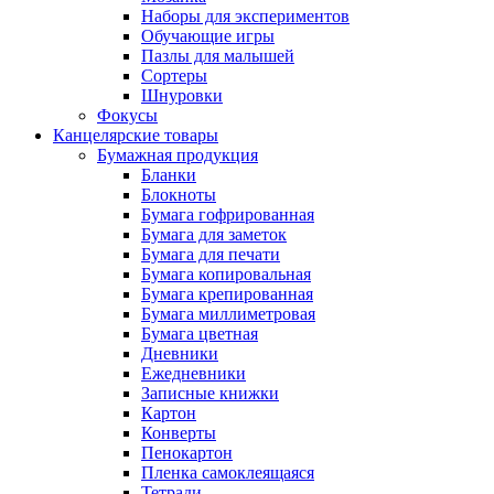
Наборы для экспериментов
Обучающие игры
Пазлы для малышей
Сортеры
Шнуровки
Фокусы
Канцелярские товары
Бумажная продукция
Бланки
Блокноты
Бумага гофрированная
Бумага для заметок
Бумага для печати
Бумага копировальная
Бумага крепированная
Бумага миллиметровая
Бумага цветная
Дневники
Ежедневники
Записные книжки
Картон
Конверты
Пенокартон
Пленка самоклеящаяся
Тетради