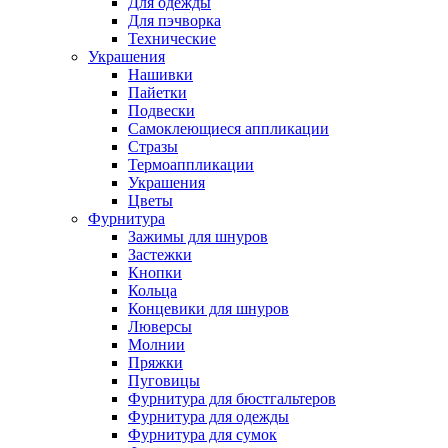
Для одежды
Для пэчворка
Технические
Украшения
Нашивки
Пайетки
Подвески
Самоклеющиеся аппликации
Стразы
Термоаппликации
Украшения
Цветы
Фурнитура
Зажимы для шнуров
Застежки
Кнопки
Кольца
Концевики для шнуров
Люверсы
Молнии
Пряжки
Пуговицы
Фурнитура для бюстгальтеров
Фурнитура для одежды
Фурнитура для сумок