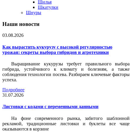
Шилья
Шкатулки
Шнуры
Наши новости
03.08.2026
Как вырастить кукурузу с высокой регулярностью
урожая: секреты выбора гибридов и агротехники
Выращивание кукурузы требует правильного выбора
гибрида, устойчивого к климату и болезням, а также
соблюдения технологии посева. Разбираем ключевые факторы
успеха.
Подробнее
31.07.2026
Листовки c кодами с переменными данными
На фоне современного рынка, забитого шаблонной
рекламой, традиционные листовки и буклеты все чаще
оказываются в корзине