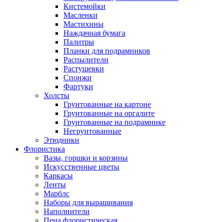
Кистемойки
Масленки
Мастихины
Наждачная бумага
Палитры
Планки для подрамников
Распылители
Растушевки
Спонжи
Фартуки
Холсты
Грунтованные на картоне
Грунтованные на оргалите
Грунтованные на подрамнике
Негрунтованные
Этюдники
Флористика
Вазы, горшки и корзины
Искусственные цветы
Каркасы
Ленты
Марблс
Наборы для выращивания
Наполнители
Пена флористическая