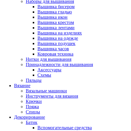
Наборы для вышивания
Вышивка бисером
Вышивка гладью
Вышивка икон
Вышивка крестом
Вышивка лентами
Вышивка на изделиях
Вышивка на одежде
Вышивка подушек
Вышивка часов
Ковровая техника
Нитки для вышивания
Принадлежности для вышивания
Аксессуары
Схемы
Пяльцы
Вязание
Вязальные машинки
Инструменты для вязания
Крючки
Пряжа
Спицы
Декорирование
Батик
Вспомогательные средства