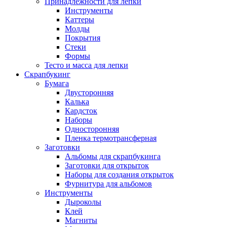
Принадлежности для лепки
Инструменты
Каттеры
Молды
Покрытия
Стеки
Формы
Тесто и масса для лепки
Скрапбукинг
Бумага
Двусторонняя
Калька
Кардсток
Наборы
Односторонняя
Пленка термотрансферная
Заготовки
Альбомы для скрапбукинга
Заготовки для открыток
Наборы для создания открыток
Фурнитура для альбомов
Инструменты
Дыроколы
Клей
Магниты