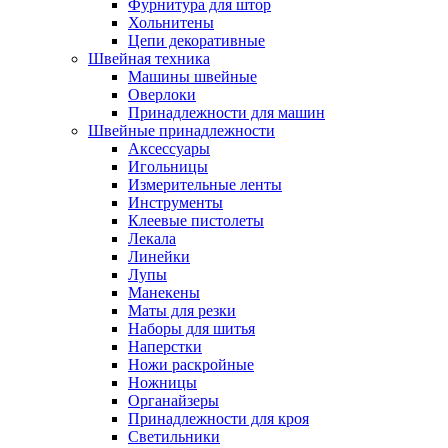
Фурнитура для штор
Хольнитены
Цепи декоративные
Швейная техника
Машины швейные
Оверлоки
Принадлежности для машин
Швейные принадлежности
Аксессуары
Игольницы
Измерительные ленты
Инструменты
Клеевые пистолеты
Лекала
Линейки
Лупы
Манекены
Маты для резки
Наборы для шитья
Наперстки
Ножи раскройные
Ножницы
Органайзеры
Принадлежности для кроя
Светильники