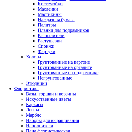
Кистемойки
Масленки
Мастихины
Наждачная бумага
Палитры
Планки для подрамников
Распылители
Растушевки
Спонжи
Фартуки
Холсты
Грунтованные на картоне
Грунтованные на оргалите
Грунтованные на подрамнике
Негрунтованные
Этюдники
Флористика
Вазы, горшки и корзины
Искусственные цветы
Каркасы
Ленты
Марблс
Наборы для выращивания
Наполнители
Пена флористическая