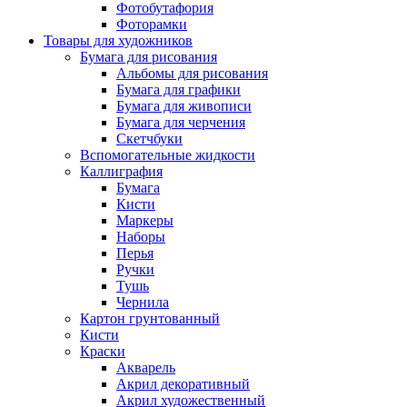
Фотобутафория
Фоторамки
Товары для художников
Бумага для рисования
Альбомы для рисования
Бумага для графики
Бумага для живописи
Бумага для черчения
Скетчбуки
Вспомогательные жидкости
Каллиграфия
Бумага
Кисти
Маркеры
Наборы
Перья
Ручки
Тушь
Чернила
Картон грунтованный
Кисти
Краски
Акварель
Акрил декоративный
Акрил художественный