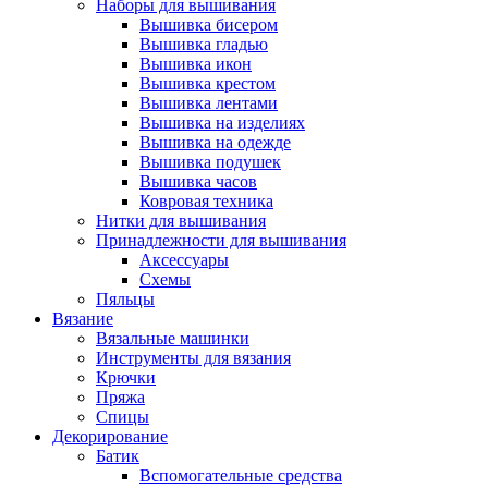
Наборы для вышивания
Вышивка бисером
Вышивка гладью
Вышивка икон
Вышивка крестом
Вышивка лентами
Вышивка на изделиях
Вышивка на одежде
Вышивка подушек
Вышивка часов
Ковровая техника
Нитки для вышивания
Принадлежности для вышивания
Аксессуары
Схемы
Пяльцы
Вязание
Вязальные машинки
Инструменты для вязания
Крючки
Пряжа
Спицы
Декорирование
Батик
Вспомогательные средства