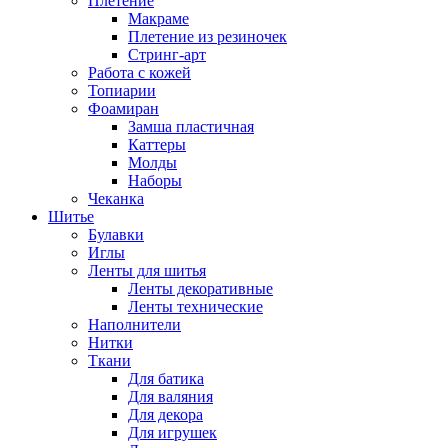
Плетение
Макраме
Плетение из резиночек
Стринг-арт
Работа с кожей
Топиарии
Фоамиран
Замша пластичная
Каттеры
Молды
Наборы
Чеканка
Шитье
Булавки
Иглы
Ленты для шитья
Ленты декоративные
Ленты технические
Наполнители
Нитки
Ткани
Для батика
Для валяния
Для декора
Для игрушек