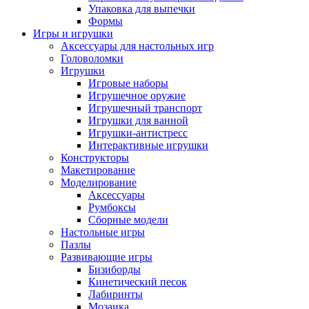
Упаковка для выпечки
Формы
Игры и игрушки
Аксессуары для настольных игр
Головоломки
Игрушки
Игровые наборы
Игрушечное оружие
Игрушечный транспорт
Игрушки для ванной
Игрушки-антистресс
Интерактивные игрушки
Конструкторы
Макетирование
Моделирование
Аксессуары
Румбоксы
Сборные модели
Настольные игры
Пазлы
Развивающие игры
Бизиборды
Кинетический песок
Лабиринты
Мозаика