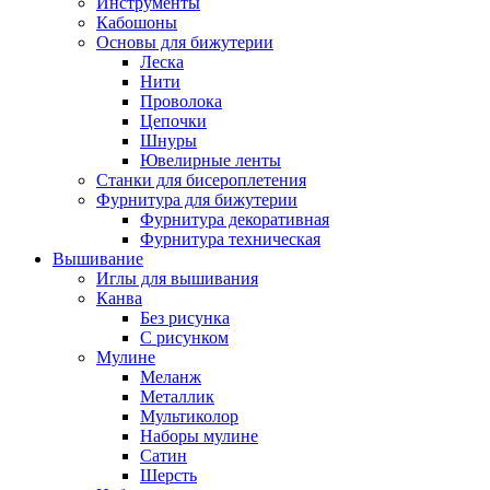
Инструменты
Кабошоны
Основы для бижутерии
Леска
Нити
Проволока
Цепочки
Шнуры
Ювелирные ленты
Станки для бисероплетения
Фурнитура для бижутерии
Фурнитура декоративная
Фурнитура техническая
Вышивание
Иглы для вышивания
Канва
Без рисунка
С рисунком
Мулине
Меланж
Металлик
Мультиколор
Наборы мулине
Сатин
Шерсть