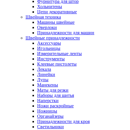
Фурнитура для штор
Хольнитены
Цепи декоративные
Швейная техника
Машины швейные
Оверлоки
Принадлежности для машин
Швейные принадлежности
Аксессуары
Игольницы
Измерительные ленты
Инструменты
Клеевые пистолеты
Лекала
Линейки
Лупы
Манекены
Маты для резки
Наборы для шитья
Наперстки
Ножи раскройные
Ножницы
Органайзеры
Принадлежности для кроя
Светильники