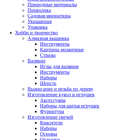
Природные материалы
Проволока
Садовая миниатюра
Украшения
Упаковка
Хобби и творчество
Алмазная вышивка
Инструменты
Картины мозаичные
Стразы
Валяние
Иглы для валяния
Инструменты
Наборы
Шерсть
Выжигание и резьба по дереву
Изготовление кукол и игрушек
Аксессуары
Наборы для шитья игрушек
Фурнитура
Изготовление свечей
Красители
Наборы
Основы
Отдушки