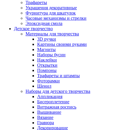
Трафареты
Украшения декоративные
Фурнитура для шкатулок
Часовые механизмы и стрелки
Эпоксидная смола
Детское творчество
Материалы для творчества
3D ручки
Картины своими руками
Магниты
Наборы бусин
Наклейки
Открытки
Помпоны
Трафареты и штампы
Фоторамки
Шенил
Наборы для детского творчества
Аппликация
Бисероплетение
Витражная роспись
Вышивание
Вязание
Гравюра
Декорирование