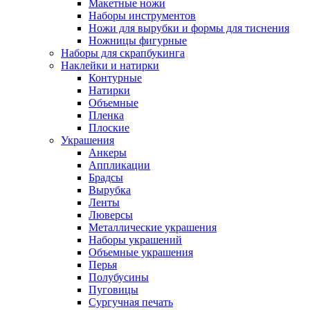
Макетные ножи
Наборы инструментов
Ножи для вырубки и формы для тиснения
Ножницы фигурные
Наборы для скрапбукинга
Наклейки и натирки
Контурные
Натирки
Объемные
Пленка
Плоские
Украшения
Анкеры
Аппликации
Брадсы
Вырубка
Ленты
Люверсы
Металлические украшения
Наборы украшений
Объемные украшения
Перья
Полубусины
Пуговицы
Сургучная печать