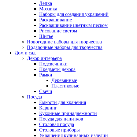
Лепка
Мозаика
Наборы для создания украшений
Раскрашивание
Раскрашивание цветным песком
Рисование светом
Шитье
Новогодние наборы для творчества
Подарочные наборы для творчества
Дом и сад
Декор интерьера
Подсвечники
Предметы декора
Рамки
Деревянные
Пластиковые
Свечи
Посуда
Емкости для хранения
Карвинг
Кухонные принадлежности
Посуда для напитков
Столовая посуда
Столовые приборы
Украшения кулинарных изделий