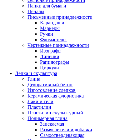
Офисные принадлежности
Папки для бумаги
Пеналы
Письменные принадлежности
Карандаши
Маркеры
Ручки
Фломастеры
Чертежные принадлежности
Изографы
Линейки
Рапидографы
Циркули
Лепка и скульптура
Глина
Декоративный бетон
Изготовление слепков
Керамическая флористика
Лаки и гели
Пластилин
Пластилин скульптурный
Полимерная глина
Запекаемая
Размягчители и добавки
Самоотвердевающая