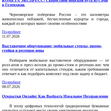
КОМЕТА ЭКСПРЕСС: Скоростной морской путь из Сочи
в Геленджик
Черноморское побережье России – это километры
живописных пейзажей, бесчисленные курорты и города,
каждый из которых манит своими особенностями
Подробнее
11.07.2026
Выставочное оборудование: мобильные стенды, промо-
стойки и ресепшн-зоны
Разбираем мобильное выставочное оборудование — от
ролл-апов и пресс-воллов до промо-стоек и ресепшн-зон: чем
оно отличается от капитальных стендов, каким требованиям
отвечает и как подобрать комплект под свою задачу и бюджет.
Подробнее
08.07.2026
Открытки Онлайн: Как Выбрать Идеальное Поздравление
В эпоху цифровых технологий традиционные бумажные
открытки уступают место своим электронным аналогам