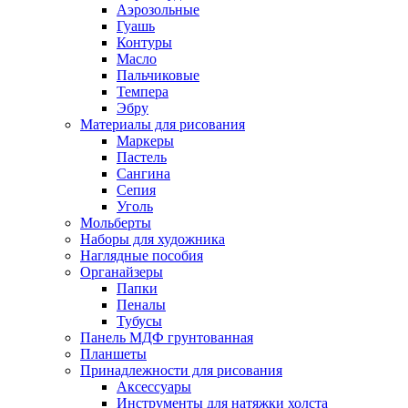
Аэрозольные
Гуашь
Контуры
Масло
Пальчиковые
Темпера
Эбру
Материалы для рисования
Маркеры
Пастель
Сангина
Сепия
Уголь
Мольберты
Наборы для художника
Наглядные пособия
Органайзеры
Папки
Пеналы
Тубусы
Панель МДФ грунтованная
Планшеты
Принадлежности для рисования
Аксессуары
Инструменты для натяжки холста