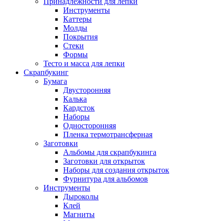
Принадлежности для лепки
Инструменты
Каттеры
Молды
Покрытия
Стеки
Формы
Тесто и масса для лепки
Скрапбукинг
Бумага
Двусторонняя
Калька
Кардсток
Наборы
Односторонняя
Пленка термотрансферная
Заготовки
Альбомы для скрапбукинга
Заготовки для открыток
Наборы для создания открыток
Фурнитура для альбомов
Инструменты
Дыроколы
Клей
Магниты