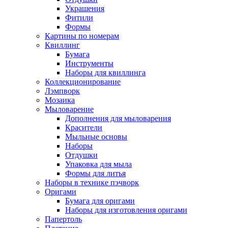
Украшения
Фитили
Формы
Картины по номерам
Квиллинг
Бумага
Инструменты
Наборы для квиллинга
Коллекционирование
Лэмпворк
Мозаика
Мыловарение
Дополнения для мыловарения
Красители
Мыльные основы
Наборы
Отдушки
Упаковка для мыла
Формы для литья
Наборы в технике пэчворк
Оригами
Бумага для оригами
Наборы для изготовления оригами
Папертоль