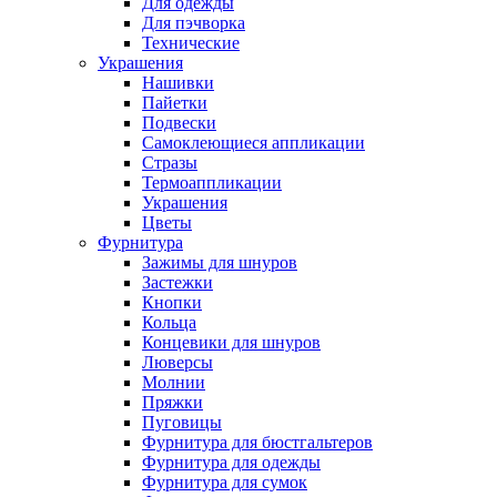
Для одежды
Для пэчворка
Технические
Украшения
Нашивки
Пайетки
Подвески
Самоклеющиеся аппликации
Стразы
Термоаппликации
Украшения
Цветы
Фурнитура
Зажимы для шнуров
Застежки
Кнопки
Кольца
Концевики для шнуров
Люверсы
Молнии
Пряжки
Пуговицы
Фурнитура для бюстгальтеров
Фурнитура для одежды
Фурнитура для сумок