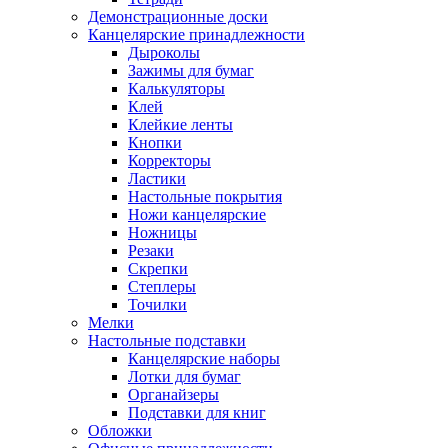
Демонстрационные доски
Канцелярские принадлежности
Дыроколы
Зажимы для бумаг
Калькуляторы
Клей
Клейкие ленты
Кнопки
Корректоры
Ластики
Настольные покрытия
Ножи канцелярские
Ножницы
Резаки
Скрепки
Степлеры
Точилки
Мелки
Настольные подставки
Канцелярские наборы
Лотки для бумаг
Органайзеры
Подставки для книг
Обложки