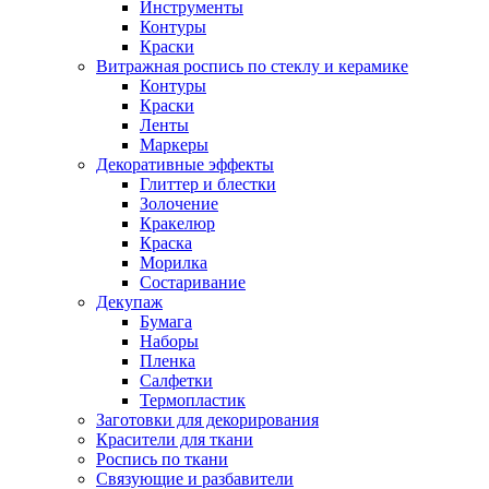
Инструменты
Контуры
Краски
Витражная роспись по стеклу и керамике
Контуры
Краски
Ленты
Маркеры
Декоративные эффекты
Глиттер и блестки
Золочение
Кракелюр
Краска
Морилка
Состаривание
Декупаж
Бумага
Наборы
Пленка
Салфетки
Термопластик
Заготовки для декорирования
Красители для ткани
Роспись по ткани
Связующие и разбавители