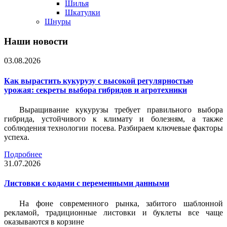
Шилья
Шкатулки
Шнуры
Наши новости
03.08.2026
Как вырастить кукурузу с высокой регулярностью
урожая: секреты выбора гибридов и агротехники
Выращивание кукурузы требует правильного выбора
гибрида, устойчивого к климату и болезням, а также
соблюдения технологии посева. Разбираем ключевые факторы
успеха.
Подробнее
31.07.2026
Листовки c кодами с переменными данными
На фоне современного рынка, забитого шаблонной
рекламой, традиционные листовки и буклеты все чаще
оказываются в корзине