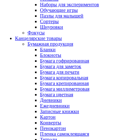
Наборы для экспериментов
Обучающие игры
Пазлы для малышей
Сортеры
Шнуровки
Фокусы
Канцелярские товары
Бумажная продукция
Бланки
Блокноты
Бумага гофрированная
Бумага для заметок
Бумага для печати
Бумага копировальная
Бумага крепированная
Бумага миллиметровая
Бумага цветная
Дневники
Ежедневники
Записные книжки
Картон
Конверты
Пенокартон
Пленка самоклеящаяся
Тетради