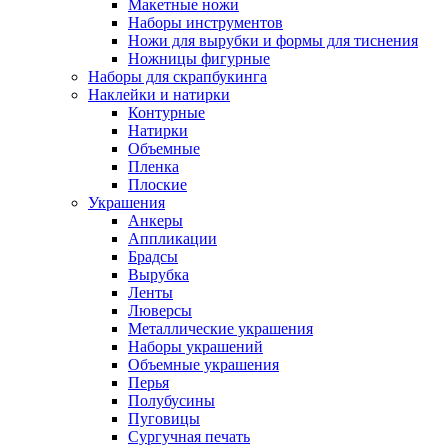
Макетные ножи
Наборы инструментов
Ножи для вырубки и формы для тиснения
Ножницы фигурные
Наборы для скрапбукинга
Наклейки и натирки
Контурные
Натирки
Объемные
Пленка
Плоские
Украшения
Анкеры
Аппликации
Брадсы
Вырубка
Ленты
Люверсы
Металлические украшения
Наборы украшений
Объемные украшения
Перья
Полубусины
Пуговицы
Сургучная печать