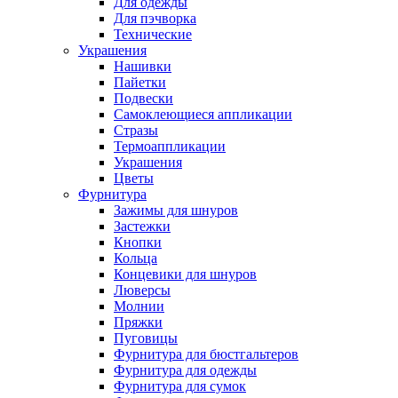
Для одежды
Для пэчворка
Технические
Украшения
Нашивки
Пайетки
Подвески
Самоклеющиеся аппликации
Стразы
Термоаппликации
Украшения
Цветы
Фурнитура
Зажимы для шнуров
Застежки
Кнопки
Кольца
Концевики для шнуров
Люверсы
Молнии
Пряжки
Пуговицы
Фурнитура для бюстгальтеров
Фурнитура для одежды
Фурнитура для сумок