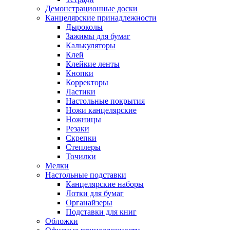
Демонстрационные доски
Канцелярские принадлежности
Дыроколы
Зажимы для бумаг
Калькуляторы
Клей
Клейкие ленты
Кнопки
Корректоры
Ластики
Настольные покрытия
Ножи канцелярские
Ножницы
Резаки
Скрепки
Степлеры
Точилки
Мелки
Настольные подставки
Канцелярские наборы
Лотки для бумаг
Органайзеры
Подставки для книг
Обложки