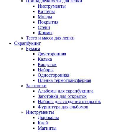
Принадлежности для лепки
Инструменты
Каттеры
Молды
Покрытия
Стеки
Формы
Тесто и масса для лепки
Скрапбукинг
Бумага
Двусторонняя
Калька
Кардсток
Наборы
Односторонняя
Пленка термотрансферная
Заготовки
Альбомы для скрапбукинга
Заготовки для открыток
Наборы для создания открыток
Фурнитура для альбомов
Инструменты
Дыроколы
Клей
Магниты