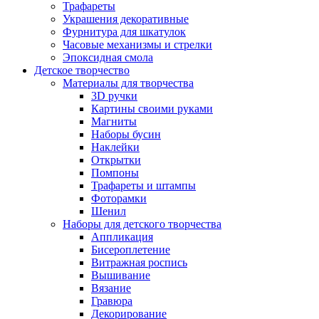
Трафареты
Украшения декоративные
Фурнитура для шкатулок
Часовые механизмы и стрелки
Эпоксидная смола
Детское творчество
Материалы для творчества
3D ручки
Картины своими руками
Магниты
Наборы бусин
Наклейки
Открытки
Помпоны
Трафареты и штампы
Фоторамки
Шенил
Наборы для детского творчества
Аппликация
Бисероплетение
Витражная роспись
Вышивание
Вязание
Гравюра
Декорирование