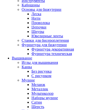
Инструменты
Кабошоны
Основы для бижутерии
Леска
Нити
Проволока
Цепочки
Шнуры
Ювелирные ленты
Станки для бисероплетения
Фурнитура для бижутерии
Фурнитура декоративная
Фурнитура техническая
Вышивание
Иглы для вышивания
Канва
Без рисунка
С рисунком
Мулине
Меланж
Металлик
Мультиколор
Наборы мулине
Сатин
Шерсть