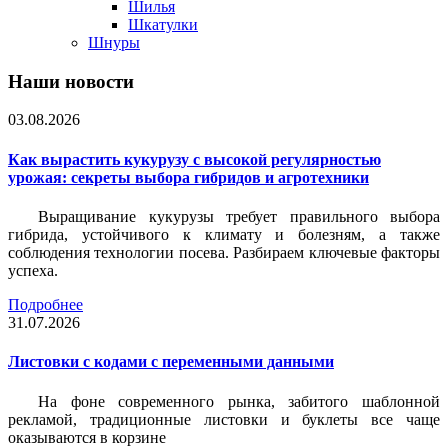
Шилья
Шкатулки
Шнуры
Наши новости
03.08.2026
Как вырастить кукурузу с высокой регулярностью
урожая: секреты выбора гибридов и агротехники
Выращивание кукурузы требует правильного выбора
гибрида, устойчивого к климату и болезням, а также
соблюдения технологии посева. Разбираем ключевые факторы
успеха.
Подробнее
31.07.2026
Листовки c кодами с переменными данными
На фоне современного рынка, забитого шаблонной
рекламой, традиционные листовки и буклеты все чаще
оказываются в корзине