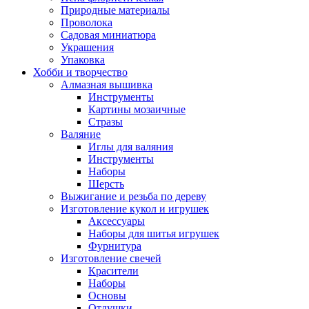
Природные материалы
Проволока
Садовая миниатюра
Украшения
Упаковка
Хобби и творчество
Алмазная вышивка
Инструменты
Картины мозаичные
Стразы
Валяние
Иглы для валяния
Инструменты
Наборы
Шерсть
Выжигание и резьба по дереву
Изготовление кукол и игрушек
Аксессуары
Наборы для шитья игрушек
Фурнитура
Изготовление свечей
Красители
Наборы
Основы
Отдушки