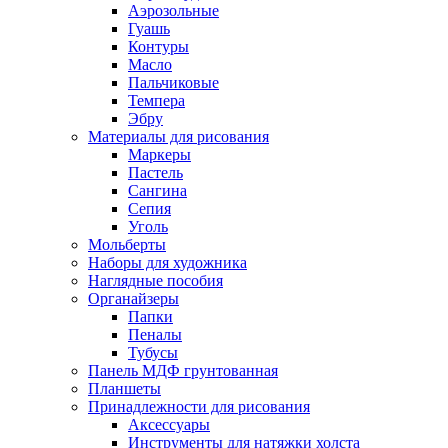
Аэрозольные
Гуашь
Контуры
Масло
Пальчиковые
Темпера
Эбру
Материалы для рисования
Маркеры
Пастель
Сангина
Сепия
Уголь
Мольберты
Наборы для художника
Наглядные пособия
Органайзеры
Папки
Пеналы
Тубусы
Панель МДФ грунтованная
Планшеты
Принадлежности для рисования
Аксессуары
Инструменты для натяжки холста