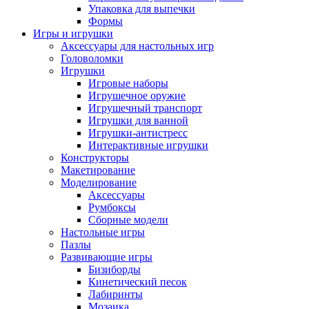
Упаковка для выпечки
Формы
Игры и игрушки
Аксессуары для настольных игр
Головоломки
Игрушки
Игровые наборы
Игрушечное оружие
Игрушечный транспорт
Игрушки для ванной
Игрушки-антистресс
Интерактивные игрушки
Конструкторы
Макетирование
Моделирование
Аксессуары
Румбоксы
Сборные модели
Настольные игры
Пазлы
Развивающие игры
Бизиборды
Кинетический песок
Лабиринты
Мозаика