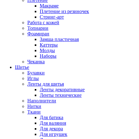
Плетение
Макраме
Плетение из резиночек
Стринг-арт
Работа с кожей
Топиарии
Фоамиран
Замша пластичная
Каттеры
Молды
Наборы
Чеканка
Шитье
Булавки
Иглы
Ленты для шитья
Ленты декоративные
Ленты технические
Наполнители
Нитки
Ткани
Для батика
Для валяния
Для декора
Для игрушек