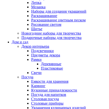
Лепка
Мозаика
Наборы для создания украшений
Раскрашивание
Раскрашивание цветным песком
Рисование светом
Шитье
Новогодние наборы для творчества
Подарочные наборы для творчества
Дом и сад
Декор интерьера
Подсвечники
Предметы декора
Рамки
Деревянные
Пластиковые
Свечи
Посуда
Емкости для хранения
Карвинг
Кухонные принадлежности
Посуда для напитков
Столовая посуда
Столовые приборы
Украшения кулинарных изделий