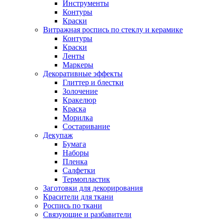
Инструменты
Контуры
Краски
Витражная роспись по стеклу и керамике
Контуры
Краски
Ленты
Маркеры
Декоративные эффекты
Глиттер и блестки
Золочение
Кракелюр
Краска
Морилка
Состаривание
Декупаж
Бумага
Наборы
Пленка
Салфетки
Термопластик
Заготовки для декорирования
Красители для ткани
Роспись по ткани
Связующие и разбавители