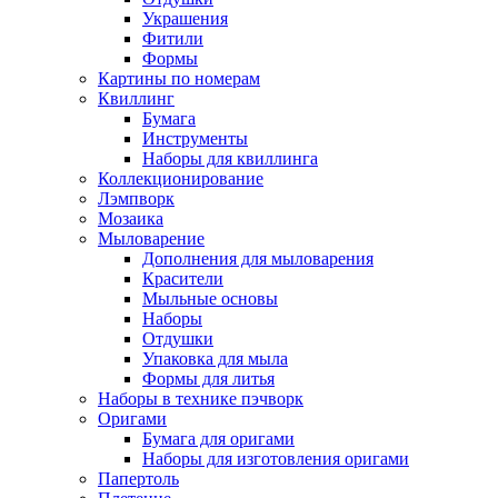
Украшения
Фитили
Формы
Картины по номерам
Квиллинг
Бумага
Инструменты
Наборы для квиллинга
Коллекционирование
Лэмпворк
Мозаика
Мыловарение
Дополнения для мыловарения
Красители
Мыльные основы
Наборы
Отдушки
Упаковка для мыла
Формы для литья
Наборы в технике пэчворк
Оригами
Бумага для оригами
Наборы для изготовления оригами
Папертоль