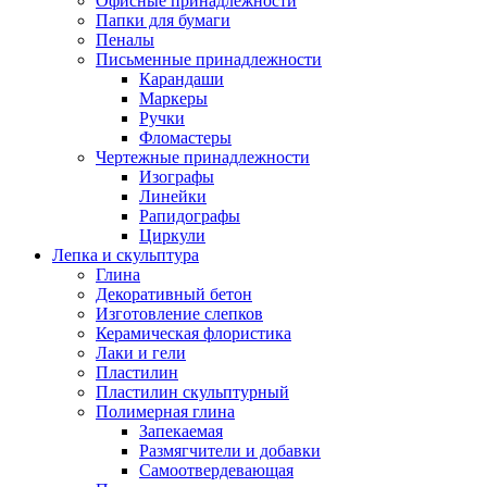
Офисные принадлежности
Папки для бумаги
Пеналы
Письменные принадлежности
Карандаши
Маркеры
Ручки
Фломастеры
Чертежные принадлежности
Изографы
Линейки
Рапидографы
Циркули
Лепка и скульптура
Глина
Декоративный бетон
Изготовление слепков
Керамическая флористика
Лаки и гели
Пластилин
Пластилин скульптурный
Полимерная глина
Запекаемая
Размягчители и добавки
Самоотвердевающая