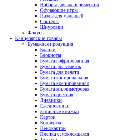
Наборы для экспериментов
Обучающие игры
Пазлы для малышей
Сортеры
Шнуровки
Фокусы
Канцелярские товары
Бумажная продукция
Бланки
Блокноты
Бумага гофрированная
Бумага для заметок
Бумага для печати
Бумага копировальная
Бумага крепированная
Бумага миллиметровая
Бумага цветная
Дневники
Ежедневники
Записные книжки
Картон
Конверты
Пенокартон
Пленка самоклеящаяся
Тетради