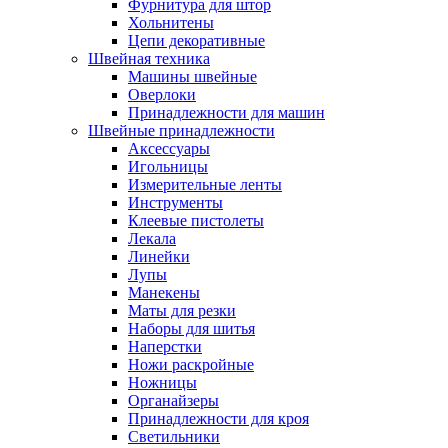
Фурнитура для штор
Хольнитены
Цепи декоративные
Швейная техника
Машины швейные
Оверлоки
Принадлежности для машин
Швейные принадлежности
Аксессуары
Игольницы
Измерительные ленты
Инструменты
Клеевые пистолеты
Лекала
Линейки
Лупы
Манекены
Маты для резки
Наборы для шитья
Наперстки
Ножи раскройные
Ножницы
Органайзеры
Принадлежности для кроя
Светильники