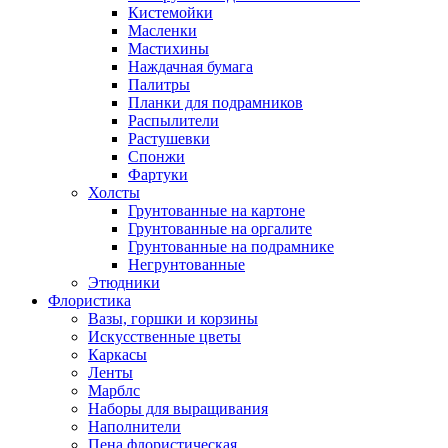
Кистемойки
Масленки
Мастихины
Наждачная бумага
Палитры
Планки для подрамников
Распылители
Растушевки
Спонжи
Фартуки
Холсты
Грунтованные на картоне
Грунтованные на оргалите
Грунтованные на подрамнике
Негрунтованные
Этюдники
Флористика
Вазы, горшки и корзины
Искусственные цветы
Каркасы
Ленты
Марблс
Наборы для выращивания
Наполнители
Пена флористическая