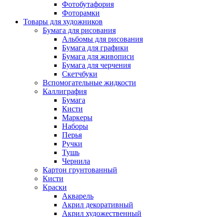
Фотобутафория
Фоторамки
Товары для художников
Бумага для рисования
Альбомы для рисования
Бумага для графики
Бумага для живописи
Бумага для черчения
Скетчбуки
Вспомогательные жидкости
Каллиграфия
Бумага
Кисти
Маркеры
Наборы
Перья
Ручки
Тушь
Чернила
Картон грунтованный
Кисти
Краски
Акварель
Акрил декоративный
Акрил художественный