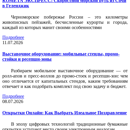
КОМЕТА ЭКСПРЕСС: Скоростной морской путь из Сочи
в Геленджик
Черноморское побережье России – это километры
живописных пейзажей, бесчисленные курорты и города,
каждый из которых манит своими особенностями
Подробнее
11.07.2026
Выставочное оборудование: мобильные стенды, промо-
стойки и ресепшн-зоны
Разбираем мобильное выставочное оборудование — от
ролл-апов и пресс-воллов до промо-стоек и ресепшн-зон: чем
оно отличается от капитальных стендов, каким требованиям
отвечает и как подобрать комплект под свою задачу и бюджет.
Подробнее
08.07.2026
Открытки Онлайн: Как Выбрать Идеальное Поздравление
В эпоху цифровых технологий традиционные бумажные
открытки уступают место своим электронным аналогам