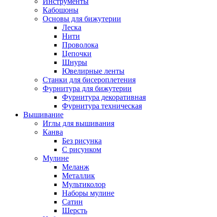
Инструменты
Кабошоны
Основы для бижутерии
Леска
Нити
Проволока
Цепочки
Шнуры
Ювелирные ленты
Станки для бисероплетения
Фурнитура для бижутерии
Фурнитура декоративная
Фурнитура техническая
Вышивание
Иглы для вышивания
Канва
Без рисунка
С рисунком
Мулине
Меланж
Металлик
Мультиколор
Наборы мулине
Сатин
Шерсть