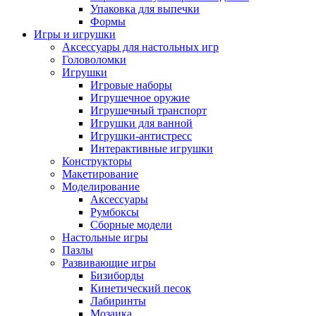
Упаковка для выпечки
Формы
Игры и игрушки
Аксессуары для настольных игр
Головоломки
Игрушки
Игровые наборы
Игрушечное оружие
Игрушечный транспорт
Игрушки для ванной
Игрушки-антистресс
Интерактивные игрушки
Конструкторы
Макетирование
Моделирование
Аксессуары
Румбоксы
Сборные модели
Настольные игры
Пазлы
Развивающие игры
Бизиборды
Кинетический песок
Лабиринты
Мозаика