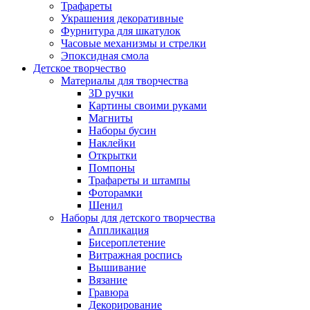
Трафареты
Украшения декоративные
Фурнитура для шкатулок
Часовые механизмы и стрелки
Эпоксидная смола
Детское творчество
Материалы для творчества
3D ручки
Картины своими руками
Магниты
Наборы бусин
Наклейки
Открытки
Помпоны
Трафареты и штампы
Фоторамки
Шенил
Наборы для детского творчества
Аппликация
Бисероплетение
Витражная роспись
Вышивание
Вязание
Гравюра
Декорирование