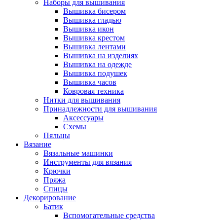
Наборы для вышивания
Вышивка бисером
Вышивка гладью
Вышивка икон
Вышивка крестом
Вышивка лентами
Вышивка на изделиях
Вышивка на одежде
Вышивка подушек
Вышивка часов
Ковровая техника
Нитки для вышивания
Принадлежности для вышивания
Аксессуары
Схемы
Пяльцы
Вязание
Вязальные машинки
Инструменты для вязания
Крючки
Пряжа
Спицы
Декорирование
Батик
Вспомогательные средства