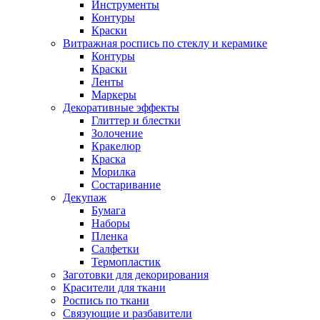
Инструменты
Контуры
Краски
Витражная роспись по стеклу и керамике
Контуры
Краски
Ленты
Маркеры
Декоративные эффекты
Глиттер и блестки
Золочение
Кракелюр
Краска
Морилка
Состаривание
Декупаж
Бумага
Наборы
Пленка
Салфетки
Термопластик
Заготовки для декорирования
Красители для ткани
Роспись по ткани
Связующие и разбавители