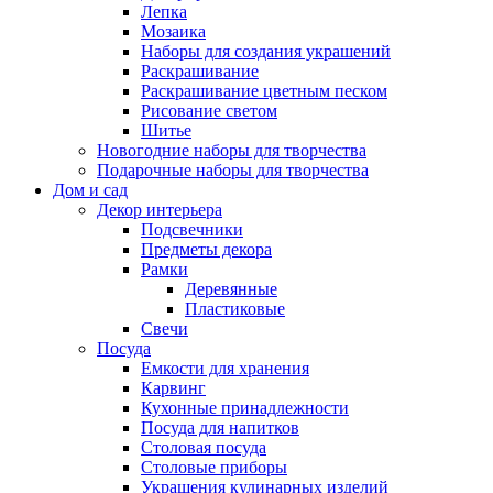
Лепка
Мозаика
Наборы для создания украшений
Раскрашивание
Раскрашивание цветным песком
Рисование светом
Шитье
Новогодние наборы для творчества
Подарочные наборы для творчества
Дом и сад
Декор интерьера
Подсвечники
Предметы декора
Рамки
Деревянные
Пластиковые
Свечи
Посуда
Емкости для хранения
Карвинг
Кухонные принадлежности
Посуда для напитков
Столовая посуда
Столовые приборы
Украшения кулинарных изделий