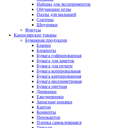
Наборы для экспериментов
Обучающие игры
Пазлы для малышей
Сортеры
Шнуровки
Фокусы
Канцелярские товары
Бумажная продукция
Бланки
Блокноты
Бумага гофрированная
Бумага для заметок
Бумага для печати
Бумага копировальная
Бумага крепированная
Бумага миллиметровая
Бумага цветная
Дневники
Ежедневники
Записные книжки
Картон
Конверты
Пенокартон
Пленка самоклеящаяся
Тетради