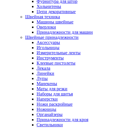
Фурнитура для штор
Хольнитены
Цепи декоративные
Швейная техника
Машины швейные
Оверлоки
Принадлежности для машин
Швейные принадлежности
Аксессуары
Игольницы
Измерительные ленты
Инструменты
Клеевые пистолеты
Лекала
Линейки
Лупы
Манекены
Маты для резки
Наборы для шитья
Наперстки
Ножи раскройные
Ножницы
Органайзеры
Принадлежности для кроя
Светильники