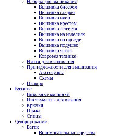
Наборы для вышивания
Вышивка бисером
Вышивка гладью
Вышивка икон
Вышивка крестом
Вышивка лентами
Вышивка на изделиях
Вышивка на одежде
Вышивка подушек
Вышивка часов
Ковровая техника
Нитки для вышивания
Принадлежности для вышивания
Аксессуары
Схемы
Пяльцы
Вязание
Вязальные машинки
Инструменты для вязания
Крючки
Пряжа
Спицы
Декорирование
Батик
Вспомогательные средства