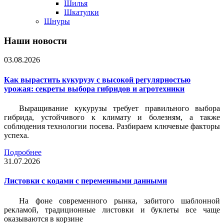
Шилья
Шкатулки
Шнуры
Наши новости
03.08.2026
Как вырастить кукурузу с высокой регулярностью
урожая: секреты выбора гибридов и агротехники
Выращивание кукурузы требует правильного выбора
гибрида, устойчивого к климату и болезням, а также
соблюдения технологии посева. Разбираем ключевые факторы
успеха.
Подробнее
31.07.2026
Листовки c кодами с переменными данными
На фоне современного рынка, забитого шаблонной
рекламой, традиционные листовки и буклеты все чаще
оказываются в корзине