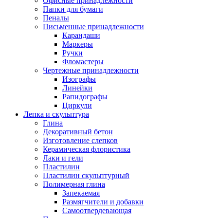
Офисные принадлежности
Папки для бумаги
Пеналы
Письменные принадлежности
Карандаши
Маркеры
Ручки
Фломастеры
Чертежные принадлежности
Изографы
Линейки
Рапидографы
Циркули
Лепка и скульптура
Глина
Декоративный бетон
Изготовление слепков
Керамическая флористика
Лаки и гели
Пластилин
Пластилин скульптурный
Полимерная глина
Запекаемая
Размягчители и добавки
Самоотвердевающая