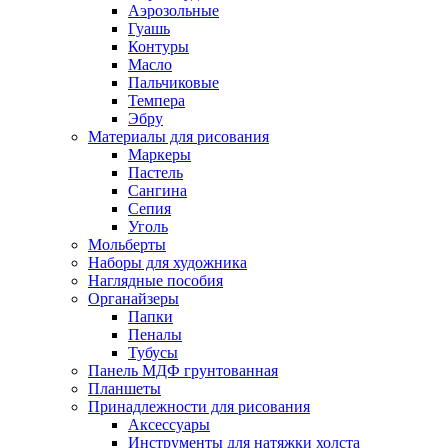
Аэрозольные
Гуашь
Контуры
Масло
Пальчиковые
Темпера
Эбру
Материалы для рисования
Маркеры
Пастель
Сангина
Сепия
Уголь
Мольберты
Наборы для художника
Наглядные пособия
Органайзеры
Папки
Пеналы
Тубусы
Панель МДФ грунтованная
Планшеты
Принадлежности для рисования
Аксессуары
Инструменты для натяжки холста