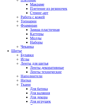
Плетение
Макраме
Плетение из резиночек
Стринг-арт
Работа с кожей
Топиарии
Фоамиран
Замша пластичная
Каттеры
Молды
Наборы
Чеканка
Шитье
Булавки
Иглы
Ленты для шитья
Ленты декоративные
Ленты технические
Наполнители
Нитки
Ткани
Для батика
Для валяния
Для декора
Для игрушек