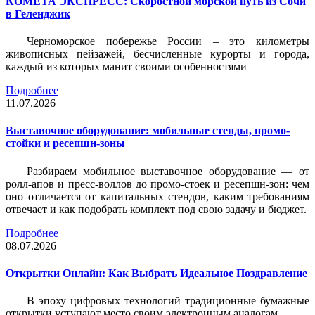
КОМЕТА ЭКСПРЕСС: Скоростной морской путь из Сочи
в Геленджик
Черноморское побережье России – это километры
живописных пейзажей, бесчисленные курорты и города,
каждый из которых манит своими особенностями
Подробнее
11.07.2026
Выставочное оборудование: мобильные стенды, промо-
стойки и ресепшн-зоны
Разбираем мобильное выставочное оборудование — от
ролл-апов и пресс-воллов до промо-стоек и ресепшн-зон: чем
оно отличается от капитальных стендов, каким требованиям
отвечает и как подобрать комплект под свою задачу и бюджет.
Подробнее
08.07.2026
Открытки Онлайн: Как Выбрать Идеальное Поздравление
В эпоху цифровых технологий традиционные бумажные
открытки уступают место своим электронным аналогам