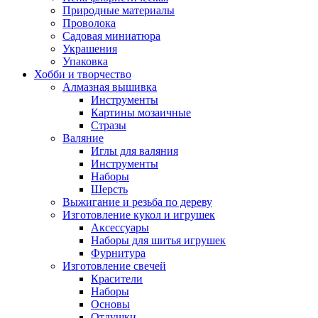
Природные материалы
Проволока
Садовая миниатюра
Украшения
Упаковка
Хобби и творчество
Алмазная вышивка
Инструменты
Картины мозаичные
Стразы
Валяние
Иглы для валяния
Инструменты
Наборы
Шерсть
Выжигание и резьба по дереву
Изготовление кукол и игрушек
Аксессуары
Наборы для шитья игрушек
Фурнитура
Изготовление свечей
Красители
Наборы
Основы
Отдушки