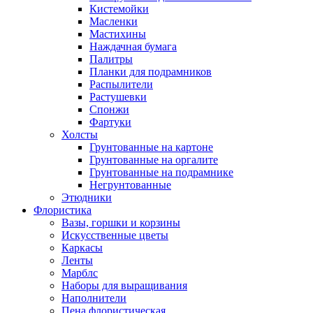
Кистемойки
Масленки
Мастихины
Наждачная бумага
Палитры
Планки для подрамников
Распылители
Растушевки
Спонжи
Фартуки
Холсты
Грунтованные на картоне
Грунтованные на оргалите
Грунтованные на подрамнике
Негрунтованные
Этюдники
Флористика
Вазы, горшки и корзины
Искусственные цветы
Каркасы
Ленты
Марблс
Наборы для выращивания
Наполнители
Пена флористическая