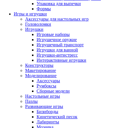
Упаковка для выпечки
Формы
Игры и игрушки
Аксессуары для настольных игр
Головоломки
Игрушки
Игровые наборы
Игрушечное оружие
Игрушечный транспорт
Игрушки для ванной
Игрушки-антистресс
Интерактивные игрушки
Конструкторы
Макетирование
Моделирование
Аксессуары
Румбоксы
Сборные модели
Настольные игры
Пазлы
Развивающие игры
Бизиборды
Кинетический песок
Лабиринты
Мозаика