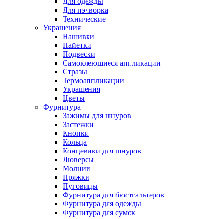
Для одежды
Для пэчворка
Технические
Украшения
Нашивки
Пайетки
Подвески
Самоклеющиеся аппликации
Стразы
Термоаппликации
Украшения
Цветы
Фурнитура
Зажимы для шнуров
Застежки
Кнопки
Кольца
Концевики для шнуров
Люверсы
Молнии
Пряжки
Пуговицы
Фурнитура для бюстгальтеров
Фурнитура для одежды
Фурнитура для сумок