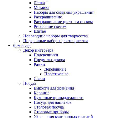
Лепка
Мозаика
Наборы для создания украшений
Раскрашивание
Раскрашивание цветным песком
Рисование светом
Шитье
Новогодние наборы для творчества
Подарочные наборы для творчества
Дом и сад
Декор интерьера
Подсвечники
Предметы декора
Рамки
Деревянные
Пластиковые
Свечи
Посуда
Емкости для хранения
Карвинг
Кухонные принадлежности
Посуда для напитков
Столовая посуда
Столовые приборы
Украшения кулинарных изделий