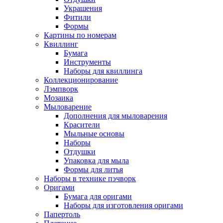
Украшения
Фитили
Формы
Картины по номерам
Квиллинг
Бумага
Инструменты
Наборы для квиллинга
Коллекционирование
Лэмпворк
Мозаика
Мыловарение
Дополнения для мыловарения
Красители
Мыльные основы
Наборы
Отдушки
Упаковка для мыла
Формы для литья
Наборы в технике пэчворк
Оригами
Бумага для оригами
Наборы для изготовления оригами
Папертоль