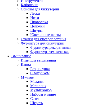
Инструменты
Кабошоны
Основы для бижутерии
Леска
Нити
Проволока
Цепочки
Шнуры
Ювелирные ленты
Станки для бисероплетения
Фурнитура для бижутерии
Фурнитура декоративная
Фурнитура техническая
Вышивание
Иглы для вышивания
Канва
Без рисунка
С рисунком
Мулине
Меланж
Металлик
Мультиколор
Наборы мулине
Сатин
Шерсть