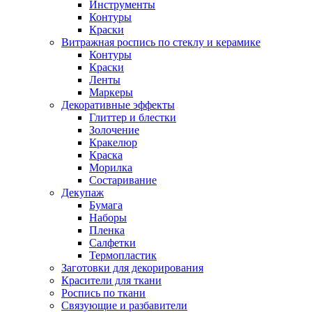
Инструменты
Контуры
Краски
Витражная роспись по стеклу и керамике
Контуры
Краски
Ленты
Маркеры
Декоративные эффекты
Глиттер и блестки
Золочение
Кракелюр
Краска
Морилка
Состаривание
Декупаж
Бумага
Наборы
Пленка
Салфетки
Термопластик
Заготовки для декорирования
Красители для ткани
Роспись по ткани
Связующие и разбавители