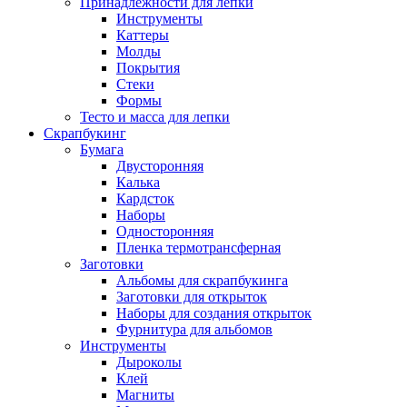
Принадлежности для лепки
Инструменты
Каттеры
Молды
Покрытия
Стеки
Формы
Тесто и масса для лепки
Скрапбукинг
Бумага
Двусторонняя
Калька
Кардсток
Наборы
Односторонняя
Пленка термотрансферная
Заготовки
Альбомы для скрапбукинга
Заготовки для открыток
Наборы для создания открыток
Фурнитура для альбомов
Инструменты
Дыроколы
Клей
Магниты