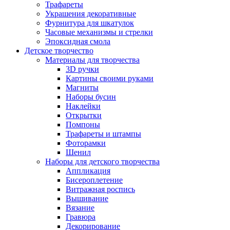
Трафареты
Украшения декоративные
Фурнитура для шкатулок
Часовые механизмы и стрелки
Эпоксидная смола
Детское творчество
Материалы для творчества
3D ручки
Картины своими руками
Магниты
Наборы бусин
Наклейки
Открытки
Помпоны
Трафареты и штампы
Фоторамки
Шенил
Наборы для детского творчества
Аппликация
Бисероплетение
Витражная роспись
Вышивание
Вязание
Гравюра
Декорирование