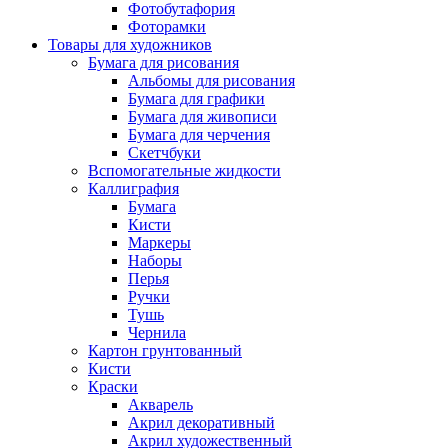
Фотобутафория
Фоторамки
Товары для художников
Бумага для рисования
Альбомы для рисования
Бумага для графики
Бумага для живописи
Бумага для черчения
Скетчбуки
Вспомогательные жидкости
Каллиграфия
Бумага
Кисти
Маркеры
Наборы
Перья
Ручки
Тушь
Чернила
Картон грунтованный
Кисти
Краски
Акварель
Акрил декоративный
Акрил художественный