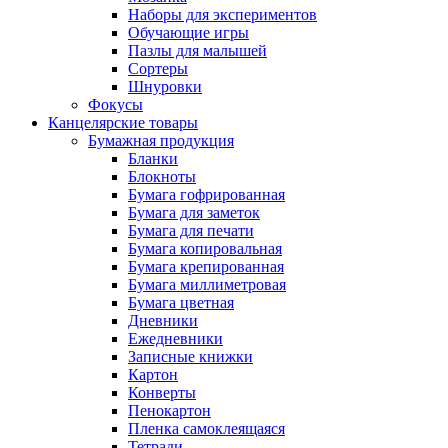
Наборы для экспериментов
Обучающие игры
Пазлы для малышей
Сортеры
Шнуровки
Фокусы
Канцелярские товары
Бумажная продукция
Бланки
Блокноты
Бумага гофрированная
Бумага для заметок
Бумага для печати
Бумага копировальная
Бумага крепированная
Бумага миллиметровая
Бумага цветная
Дневники
Ежедневники
Записные книжки
Картон
Конверты
Пенокартон
Пленка самоклеящаяся
Тетради