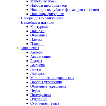
Макетные ножи
Наборы инструментов
Ножи для вырубки и формы для тиснения
Ножницы фигурные
Наборы для скрапбукинга
Наклейки и натирки
Контурные
Натирки
Объемные
Пленка
Плоские
Украшения
Анкеры
Аппликации
Брадсы
Вырубка
Ленты
Люверсы
Металлические украшения
Наборы украшений
Объемные украшения
Перья
Полубусины
Пуговицы
Сургучная печать