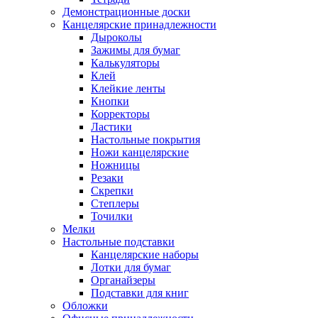
Демонстрационные доски
Канцелярские принадлежности
Дыроколы
Зажимы для бумаг
Калькуляторы
Клей
Клейкие ленты
Кнопки
Корректоры
Ластики
Настольные покрытия
Ножи канцелярские
Ножницы
Резаки
Скрепки
Степлеры
Точилки
Мелки
Настольные подставки
Канцелярские наборы
Лотки для бумаг
Органайзеры
Подставки для книг
Обложки