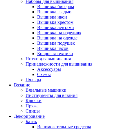
Наборы для вышивания
Вышивка бисером
Вышивка гладью
Вышивка икон
Вышивка крестом
Вышивка лентами
Вышивка на изделиях
Вышивка на одежде
Вышивка подушек
Вышивка часов
Ковровая техника
Нитки для вышивания
Принадлежности для вышивания
Аксессуары
Схемы
Пяльцы
Вязание
Вязальные машинки
Инструменты для вязания
Крючки
Пряжа
Спицы
Декорирование
Батик
Вспомогательные средства