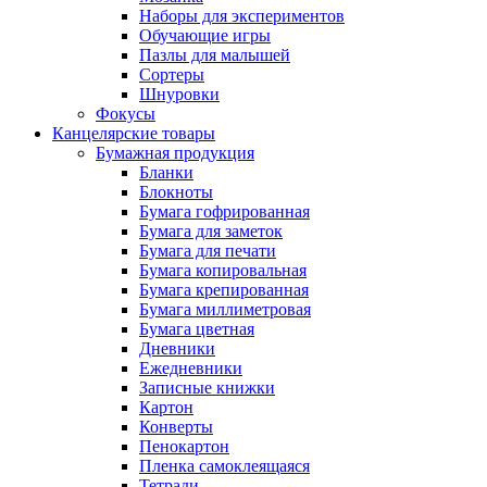
Наборы для экспериментов
Обучающие игры
Пазлы для малышей
Сортеры
Шнуровки
Фокусы
Канцелярские товары
Бумажная продукция
Бланки
Блокноты
Бумага гофрированная
Бумага для заметок
Бумага для печати
Бумага копировальная
Бумага крепированная
Бумага миллиметровая
Бумага цветная
Дневники
Ежедневники
Записные книжки
Картон
Конверты
Пенокартон
Пленка самоклеящаяся
Тетради