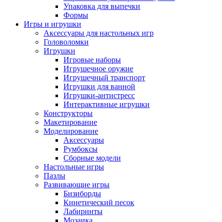
Упаковка для выпечки
Формы
Игры и игрушки
Аксессуары для настольных игр
Головоломки
Игрушки
Игровые наборы
Игрушечное оружие
Игрушечный транспорт
Игрушки для ванной
Игрушки-антистресс
Интерактивные игрушки
Конструкторы
Макетирование
Моделирование
Аксессуары
Румбоксы
Сборные модели
Настольные игры
Пазлы
Развивающие игры
Бизиборды
Кинетический песок
Лабиринты
Мозаика