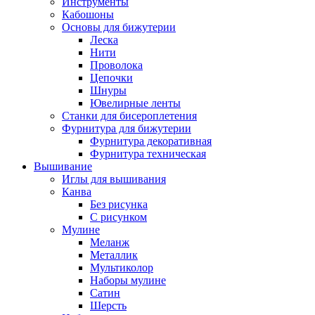
Инструменты
Кабошоны
Основы для бижутерии
Леска
Нити
Проволока
Цепочки
Шнуры
Ювелирные ленты
Станки для бисероплетения
Фурнитура для бижутерии
Фурнитура декоративная
Фурнитура техническая
Вышивание
Иглы для вышивания
Канва
Без рисунка
С рисунком
Мулине
Меланж
Металлик
Мультиколор
Наборы мулине
Сатин
Шерсть