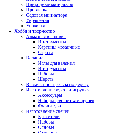
Природные материалы
Проволока
Садовая миниатюра
Украшения
Упаковка
Хобби и творчество
Алмазная вышивка
Инструменты
Картины мозаичные
Стразы
Валяние
Иглы для валяния
Инструменты
Наборы
Шерсть
Выжигание и резьба по дереву
Изготовление кукол и игрушек
Аксессуары
Наборы для шитья игрушек
Фурнитура
Изготовление свечей
Красители
Наборы
Основы
Отдушки