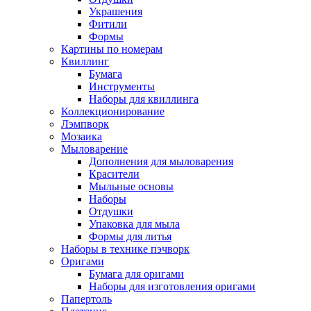
Украшения
Фитили
Формы
Картины по номерам
Квиллинг
Бумага
Инструменты
Наборы для квиллинга
Коллекционирование
Лэмпворк
Мозаика
Мыловарение
Дополнения для мыловарения
Красители
Мыльные основы
Наборы
Отдушки
Упаковка для мыла
Формы для литья
Наборы в технике пэчворк
Оригами
Бумага для оригами
Наборы для изготовления оригами
Папертоль