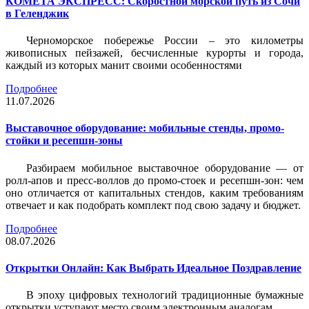
КОМЕТА ЭКСПРЕСС: Скоростной морской путь из Сочи
в Геленджик
Черноморское побережье России – это километры
живописных пейзажей, бесчисленные курорты и города,
каждый из которых манит своими особенностями
Подробнее
11.07.2026
Выставочное оборудование: мобильные стенды, промо-
стойки и ресепшн-зоны
Разбираем мобильное выставочное оборудование — от
ролл-апов и пресс-воллов до промо-стоек и ресепшн-зон: чем
оно отличается от капитальных стендов, каким требованиям
отвечает и как подобрать комплект под свою задачу и бюджет.
Подробнее
08.07.2026
Открытки Онлайн: Как Выбрать Идеальное Поздравление
В эпоху цифровых технологий традиционные бумажные
открытки уступают место своим электронным аналогам