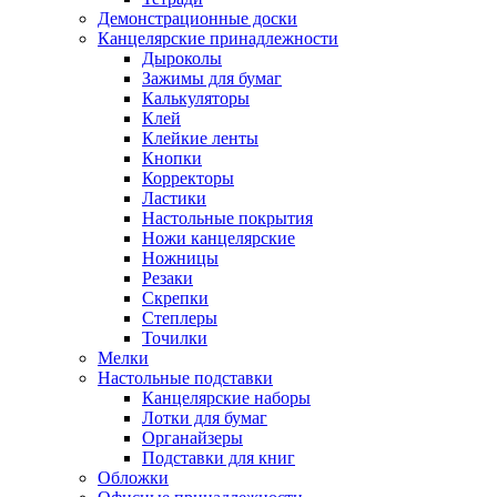
Демонстрационные доски
Канцелярские принадлежности
Дыроколы
Зажимы для бумаг
Калькуляторы
Клей
Клейкие ленты
Кнопки
Корректоры
Ластики
Настольные покрытия
Ножи канцелярские
Ножницы
Резаки
Скрепки
Степлеры
Точилки
Мелки
Настольные подставки
Канцелярские наборы
Лотки для бумаг
Органайзеры
Подставки для книг
Обложки