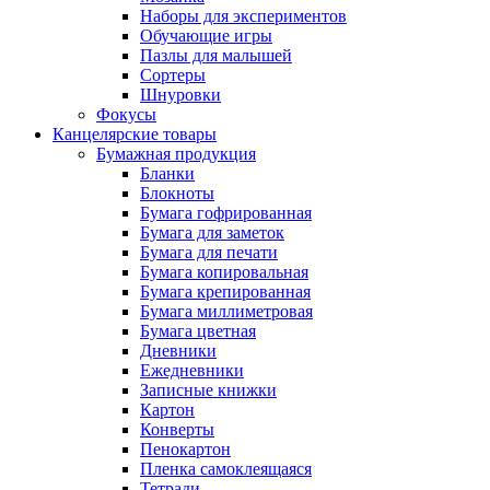
Наборы для экспериментов
Обучающие игры
Пазлы для малышей
Сортеры
Шнуровки
Фокусы
Канцелярские товары
Бумажная продукция
Бланки
Блокноты
Бумага гофрированная
Бумага для заметок
Бумага для печати
Бумага копировальная
Бумага крепированная
Бумага миллиметровая
Бумага цветная
Дневники
Ежедневники
Записные книжки
Картон
Конверты
Пенокартон
Пленка самоклеящаяся
Тетради