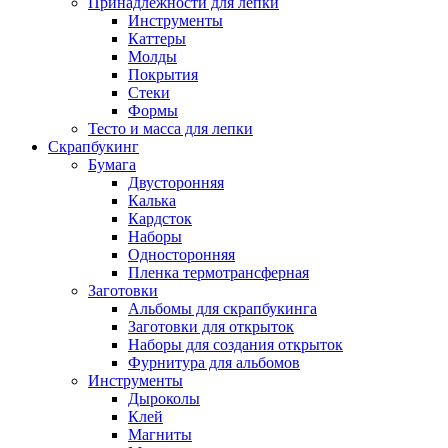
Принадлежности для лепки
Инструменты
Каттеры
Молды
Покрытия
Стеки
Формы
Тесто и масса для лепки
Скрапбукинг
Бумага
Двусторонняя
Калька
Кардсток
Наборы
Односторонняя
Пленка термотрансферная
Заготовки
Альбомы для скрапбукинга
Заготовки для открыток
Наборы для создания открыток
Фурнитура для альбомов
Инструменты
Дыроколы
Клей
Магниты