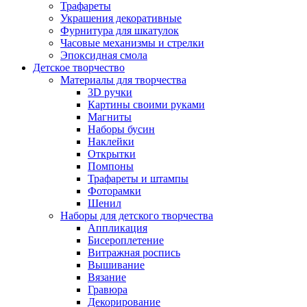
Трафареты
Украшения декоративные
Фурнитура для шкатулок
Часовые механизмы и стрелки
Эпоксидная смола
Детское творчество
Материалы для творчества
3D ручки
Картины своими руками
Магниты
Наборы бусин
Наклейки
Открытки
Помпоны
Трафареты и штампы
Фоторамки
Шенил
Наборы для детского творчества
Аппликация
Бисероплетение
Витражная роспись
Вышивание
Вязание
Гравюра
Декорирование