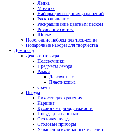
Лепка
Мозаика
Наборы для создания украшений
Раскрашивание
Раскрашивание цветным песком
Рисование светом
Шитье
Новогодние наборы для творчества
Подарочные наборы для творчества
Дом и сад
Декор интерьера
Подсвечники
Предметы декора
Рамки
Деревянные
Пластиковые
Свечи
Посуда
Емкости для хранения
Карвинг
Кухонные принадлежности
Посуда для напитков
Столовая посуда
Столовые приборы
Украшения кулинарных изделий