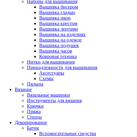
Наборы для вышивания
Вышивка бисером
Вышивка гладью
Вышивка икон
Вышивка крестом
Вышивка лентами
Вышивка на изделиях
Вышивка на одежде
Вышивка подушек
Вышивка часов
Ковровая техника
Нитки для вышивания
Принадлежности для вышивания
Аксессуары
Схемы
Пяльцы
Вязание
Вязальные машинки
Инструменты для вязания
Крючки
Пряжа
Спицы
Декорирование
Батик
Вспомогательные средства