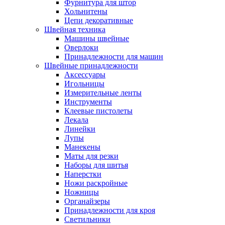
Фурнитура для штор
Хольнитены
Цепи декоративные
Швейная техника
Машины швейные
Оверлоки
Принадлежности для машин
Швейные принадлежности
Аксессуары
Игольницы
Измерительные ленты
Инструменты
Клеевые пистолеты
Лекала
Линейки
Лупы
Манекены
Маты для резки
Наборы для шитья
Наперстки
Ножи раскройные
Ножницы
Органайзеры
Принадлежности для кроя
Светильники