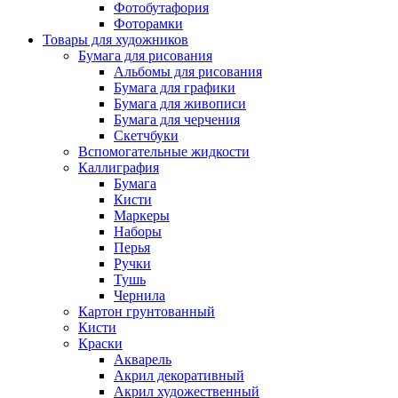
Фотобутафория
Фоторамки
Товары для художников
Бумага для рисования
Альбомы для рисования
Бумага для графики
Бумага для живописи
Бумага для черчения
Скетчбуки
Вспомогательные жидкости
Каллиграфия
Бумага
Кисти
Маркеры
Наборы
Перья
Ручки
Тушь
Чернила
Картон грунтованный
Кисти
Краски
Акварель
Акрил декоративный
Акрил художественный