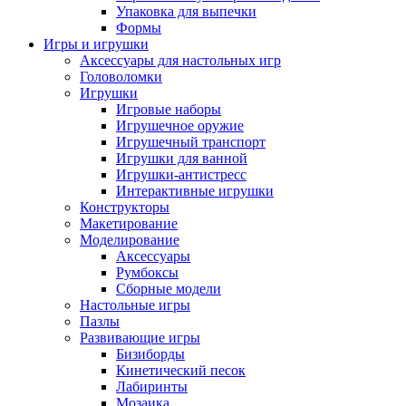
Упаковка для выпечки
Формы
Игры и игрушки
Аксессуары для настольных игр
Головоломки
Игрушки
Игровые наборы
Игрушечное оружие
Игрушечный транспорт
Игрушки для ванной
Игрушки-антистресс
Интерактивные игрушки
Конструкторы
Макетирование
Моделирование
Аксессуары
Румбоксы
Сборные модели
Настольные игры
Пазлы
Развивающие игры
Бизиборды
Кинетический песок
Лабиринты
Мозаика