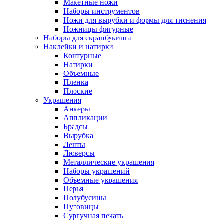
Макетные ножи
Наборы инструментов
Ножи для вырубки и формы для тиснения
Ножницы фигурные
Наборы для скрапбукинга
Наклейки и натирки
Контурные
Натирки
Объемные
Пленка
Плоские
Украшения
Анкеры
Аппликации
Брадсы
Вырубка
Ленты
Люверсы
Металлические украшения
Наборы украшений
Объемные украшения
Перья
Полубусины
Пуговицы
Сургучная печать