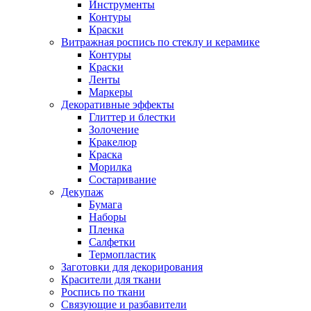
Инструменты
Контуры
Краски
Витражная роспись по стеклу и керамике
Контуры
Краски
Ленты
Маркеры
Декоративные эффекты
Глиттер и блестки
Золочение
Кракелюр
Краска
Морилка
Состаривание
Декупаж
Бумага
Наборы
Пленка
Салфетки
Термопластик
Заготовки для декорирования
Красители для ткани
Роспись по ткани
Связующие и разбавители