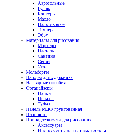
Аэрозольные
Гуашь
Контуры
Масло
Пальчиковые
Темпера
Эбру
Материалы для рисования
Маркеры
Пастель
Сангина
Сепия
Уголь
Мольберты
Наборы для художника
Наглядные пособия
Органайзеры
Папки
Пеналы
Тубусы
Панель МДФ грунтованная
Планшеты
Принадлежности для рисования
Аксессуары
Инструменты для натяжки холста