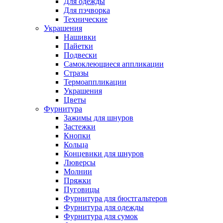
Для одежды
Для пэчворка
Технические
Украшения
Нашивки
Пайетки
Подвески
Самоклеющиеся аппликации
Стразы
Термоаппликации
Украшения
Цветы
Фурнитура
Зажимы для шнуров
Застежки
Кнопки
Кольца
Концевики для шнуров
Люверсы
Молнии
Пряжки
Пуговицы
Фурнитура для бюстгальтеров
Фурнитура для одежды
Фурнитура для сумок