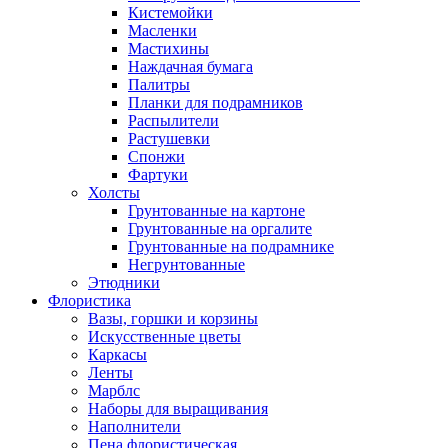
Кистемойки
Масленки
Мастихины
Наждачная бумага
Палитры
Планки для подрамников
Распылители
Растушевки
Спонжи
Фартуки
Холсты
Грунтованные на картоне
Грунтованные на оргалите
Грунтованные на подрамнике
Негрунтованные
Этюдники
Флористика
Вазы, горшки и корзины
Искусственные цветы
Каркасы
Ленты
Марблс
Наборы для выращивания
Наполнители
Пена флористическая