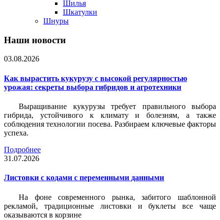
Шилья
Шкатулки
Шнуры
Наши новости
03.08.2026
Как вырастить кукурузу с высокой регулярностью
урожая: секреты выбора гибридов и агротехники
Выращивание кукурузы требует правильного выбора
гибрида, устойчивого к климату и болезням, а также
соблюдения технологии посева. Разбираем ключевые факторы
успеха.
Подробнее
31.07.2026
Листовки c кодами с переменными данными
На фоне современного рынка, забитого шаблонной
рекламой, традиционные листовки и буклеты все чаще
оказываются в корзине