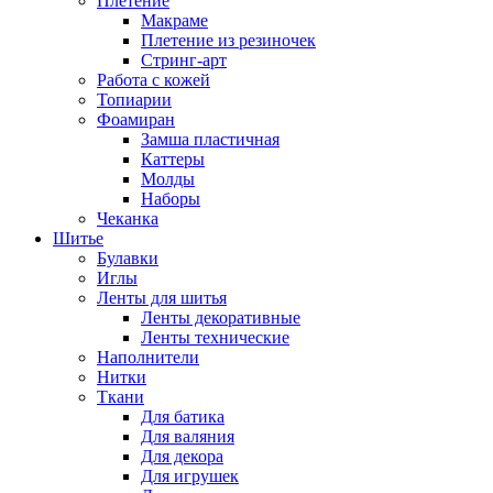
Плетение
Макраме
Плетение из резиночек
Стринг-арт
Работа с кожей
Топиарии
Фоамиран
Замша пластичная
Каттеры
Молды
Наборы
Чеканка
Шитье
Булавки
Иглы
Ленты для шитья
Ленты декоративные
Ленты технические
Наполнители
Нитки
Ткани
Для батика
Для валяния
Для декора
Для игрушек