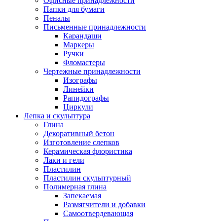
Офисные принадлежности
Папки для бумаги
Пеналы
Письменные принадлежности
Карандаши
Маркеры
Ручки
Фломастеры
Чертежные принадлежности
Изографы
Линейки
Рапидографы
Циркули
Лепка и скульптура
Глина
Декоративный бетон
Изготовление слепков
Керамическая флористика
Лаки и гели
Пластилин
Пластилин скульптурный
Полимерная глина
Запекаемая
Размягчители и добавки
Самоотвердевающая