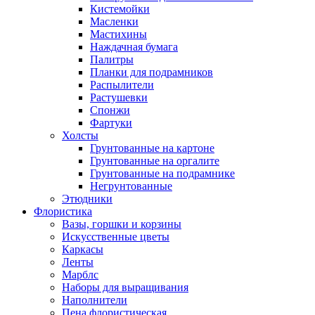
Кистемойки
Масленки
Мастихины
Наждачная бумага
Палитры
Планки для подрамников
Распылители
Растушевки
Спонжи
Фартуки
Холсты
Грунтованные на картоне
Грунтованные на оргалите
Грунтованные на подрамнике
Негрунтованные
Этюдники
Флористика
Вазы, горшки и корзины
Искусственные цветы
Каркасы
Ленты
Марблс
Наборы для выращивания
Наполнители
Пена флористическая