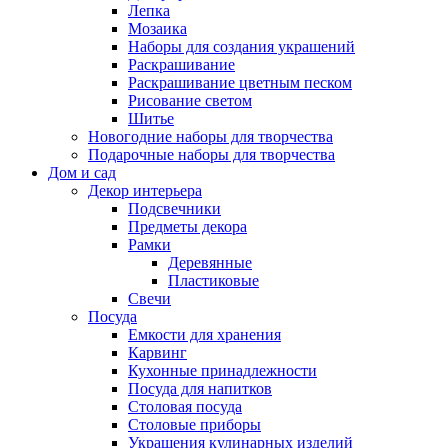
Лепка
Мозаика
Наборы для создания украшений
Раскрашивание
Раскрашивание цветным песком
Рисование светом
Шитье
Новогодние наборы для творчества
Подарочные наборы для творчества
Дом и сад
Декор интерьера
Подсвечники
Предметы декора
Рамки
Деревянные
Пластиковые
Свечи
Посуда
Емкости для хранения
Карвинг
Кухонные принадлежности
Посуда для напитков
Столовая посуда
Столовые приборы
Украшения кулинарных изделий