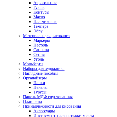
Аэрозольные
Гуашь
Контуры
Масло
Пальчиковые
Темпера
Эбру
Материалы для рисования
Маркеры
Пастель
Сангина
Сепия
Уголь
Мольберты
Наборы для художника
Наглядные пособия
Органайзеры
Папки
Пеналы
Тубусы
Панель МДФ грунтованная
Планшеты
Принадлежности для рисования
Аксессуары
Инструменты для натяжки холста