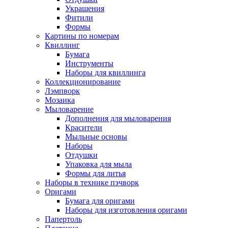
Украшения
Фитили
Формы
Картины по номерам
Квиллинг
Бумага
Инструменты
Наборы для квиллинга
Коллекционирование
Лэмпворк
Мозаика
Мыловарение
Дополнения для мыловарения
Красители
Мыльные основы
Наборы
Отдушки
Упаковка для мыла
Формы для литья
Наборы в технике пэчворк
Оригами
Бумага для оригами
Наборы для изготовления оригами
Папертоль