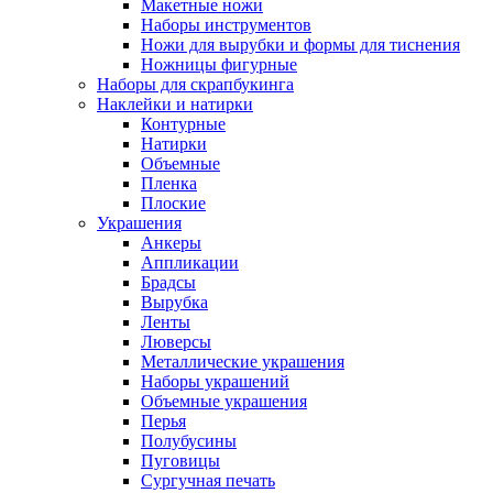
Макетные ножи
Наборы инструментов
Ножи для вырубки и формы для тиснения
Ножницы фигурные
Наборы для скрапбукинга
Наклейки и натирки
Контурные
Натирки
Объемные
Пленка
Плоские
Украшения
Анкеры
Аппликации
Брадсы
Вырубка
Ленты
Люверсы
Металлические украшения
Наборы украшений
Объемные украшения
Перья
Полубусины
Пуговицы
Сургучная печать