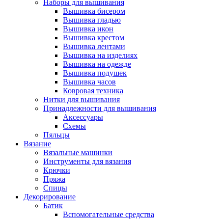
Наборы для вышивания
Вышивка бисером
Вышивка гладью
Вышивка икон
Вышивка крестом
Вышивка лентами
Вышивка на изделиях
Вышивка на одежде
Вышивка подушек
Вышивка часов
Ковровая техника
Нитки для вышивания
Принадлежности для вышивания
Аксессуары
Схемы
Пяльцы
Вязание
Вязальные машинки
Инструменты для вязания
Крючки
Пряжа
Спицы
Декорирование
Батик
Вспомогательные средства