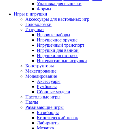
Упаковка для выпечки
Формы
Игры и игрушки
Аксессуары для настольных игр
Головоломки
Игрушки
Игровые наборы
Игрушечное оружие
Игрушечный транспорт
Игрушки для ванной
Игрушки-антистресс
Интерактивные игрушки
Конструкторы
Макетирование
Моделирование
Аксессуары
Румбоксы
Сборные модели
Настольные игры
Пазлы
Развивающие игры
Бизиборды
Кинетический песок
Лабиринты
Мозаика