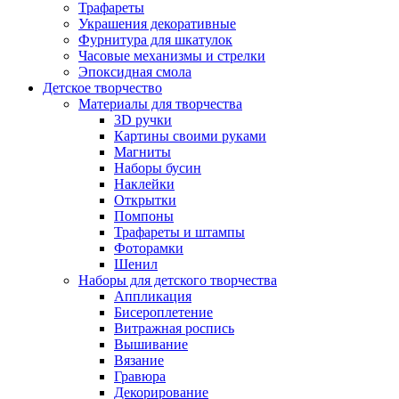
Трафареты
Украшения декоративные
Фурнитура для шкатулок
Часовые механизмы и стрелки
Эпоксидная смола
Детское творчество
Материалы для творчества
3D ручки
Картины своими руками
Магниты
Наборы бусин
Наклейки
Открытки
Помпоны
Трафареты и штампы
Фоторамки
Шенил
Наборы для детского творчества
Аппликация
Бисероплетение
Витражная роспись
Вышивание
Вязание
Гравюра
Декорирование