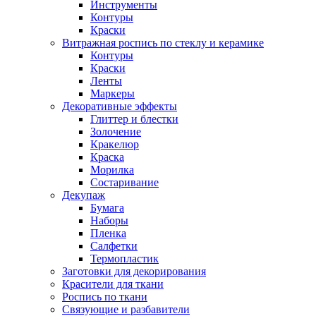
Инструменты
Контуры
Краски
Витражная роспись по стеклу и керамике
Контуры
Краски
Ленты
Маркеры
Декоративные эффекты
Глиттер и блестки
Золочение
Кракелюр
Краска
Морилка
Состаривание
Декупаж
Бумага
Наборы
Пленка
Салфетки
Термопластик
Заготовки для декорирования
Красители для ткани
Роспись по ткани
Связующие и разбавители