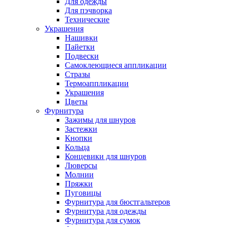
Для одежды
Для пэчворка
Технические
Украшения
Нашивки
Пайетки
Подвески
Самоклеющиеся аппликации
Стразы
Термоаппликации
Украшения
Цветы
Фурнитура
Зажимы для шнуров
Застежки
Кнопки
Кольца
Концевики для шнуров
Люверсы
Молнии
Пряжки
Пуговицы
Фурнитура для бюстгальтеров
Фурнитура для одежды
Фурнитура для сумок