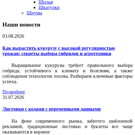
Шилья
Шкатулки
Шнуры
Наши новости
03.08.2026
Как вырастить кукурузу с высокой регулярностью
урожая: секреты выбора гибридов и агротехники
Выращивание кукурузы требует правильного выбора
гибрида, устойчивого к климату и болезням, а также
соблюдения технологии посева. Разбираем ключевые факторы
успеха.
Подробнее
31.07.2026
Листовки c кодами с переменными данными
На фоне современного рынка, забитого шаблонной
рекламой, традиционные листовки и буклеты все чаще
оказываются в корзине