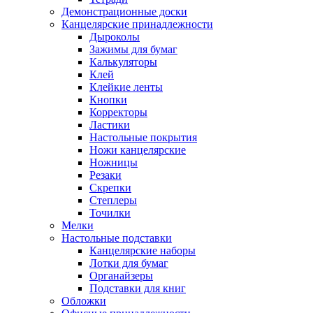
Демонстрационные доски
Канцелярские принадлежности
Дыроколы
Зажимы для бумаг
Калькуляторы
Клей
Клейкие ленты
Кнопки
Корректоры
Ластики
Настольные покрытия
Ножи канцелярские
Ножницы
Резаки
Скрепки
Степлеры
Точилки
Мелки
Настольные подставки
Канцелярские наборы
Лотки для бумаг
Органайзеры
Подставки для книг
Обложки