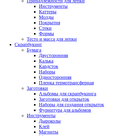
Принадлежности для лепки
Инструменты
Каттеры
Молды
Покрытия
Стеки
Формы
Тесто и масса для лепки
Скрапбукинг
Бумага
Двусторонняя
Калька
Кардсток
Наборы
Односторонняя
Пленка термотрансферная
Заготовки
Альбомы для скрапбукинга
Заготовки для открыток
Наборы для создания открыток
Фурнитура для альбомов
Инструменты
Дыроколы
Клей
Магниты