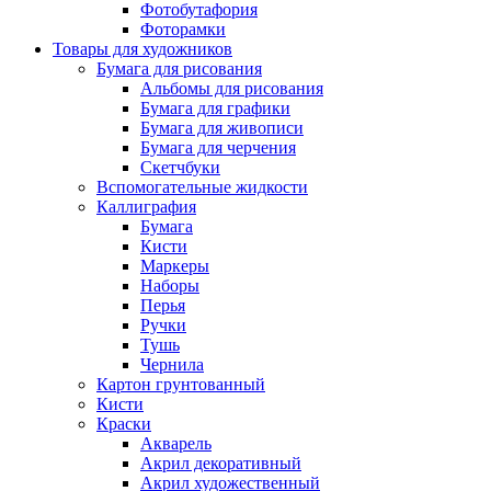
Фотобутафория
Фоторамки
Товары для художников
Бумага для рисования
Альбомы для рисования
Бумага для графики
Бумага для живописи
Бумага для черчения
Скетчбуки
Вспомогательные жидкости
Каллиграфия
Бумага
Кисти
Маркеры
Наборы
Перья
Ручки
Тушь
Чернила
Картон грунтованный
Кисти
Краски
Акварель
Акрил декоративный
Акрил художественный