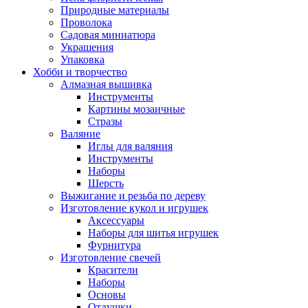
Природные материалы
Проволока
Садовая миниатюра
Украшения
Упаковка
Хобби и творчество
Алмазная вышивка
Инструменты
Картины мозаичные
Стразы
Валяние
Иглы для валяния
Инструменты
Наборы
Шерсть
Выжигание и резьба по дереву
Изготовление кукол и игрушек
Аксессуары
Наборы для шитья игрушек
Фурнитура
Изготовление свечей
Красители
Наборы
Основы
Отдушки