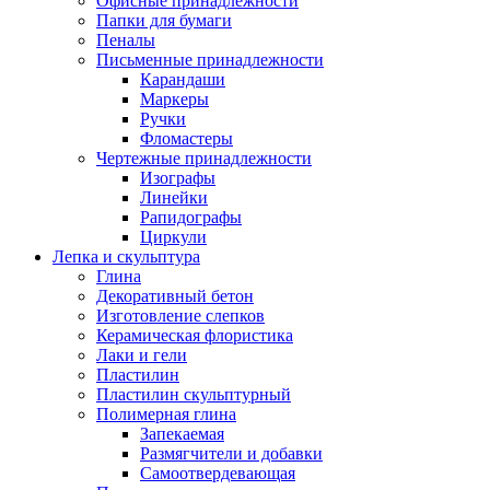
Офисные принадлежности
Папки для бумаги
Пеналы
Письменные принадлежности
Карандаши
Маркеры
Ручки
Фломастеры
Чертежные принадлежности
Изографы
Линейки
Рапидографы
Циркули
Лепка и скульптура
Глина
Декоративный бетон
Изготовление слепков
Керамическая флористика
Лаки и гели
Пластилин
Пластилин скульптурный
Полимерная глина
Запекаемая
Размягчители и добавки
Самоотвердевающая