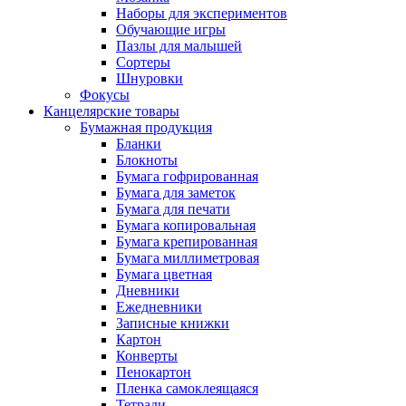
Наборы для экспериментов
Обучающие игры
Пазлы для малышей
Сортеры
Шнуровки
Фокусы
Канцелярские товары
Бумажная продукция
Бланки
Блокноты
Бумага гофрированная
Бумага для заметок
Бумага для печати
Бумага копировальная
Бумага крепированная
Бумага миллиметровая
Бумага цветная
Дневники
Ежедневники
Записные книжки
Картон
Конверты
Пенокартон
Пленка самоклеящаяся
Тетради