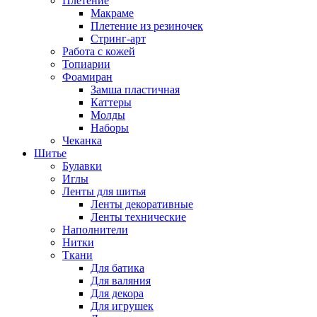
Плетение
Макраме
Плетение из резиночек
Стринг-арт
Работа с кожей
Топиарии
Фоамиран
Замша пластичная
Каттеры
Молды
Наборы
Чеканка
Шитье
Булавки
Иглы
Ленты для шитья
Ленты декоративные
Ленты технические
Наполнители
Нитки
Ткани
Для батика
Для валяния
Для декора
Для игрушек