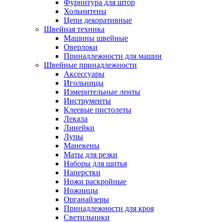
Фурнитура для штор
Хольнитены
Цепи декоративные
Швейная техника
Машины швейные
Оверлоки
Принадлежности для машин
Швейные принадлежности
Аксессуары
Игольницы
Измерительные ленты
Инструменты
Клеевые пистолеты
Лекала
Линейки
Лупы
Манекены
Маты для резки
Наборы для шитья
Наперстки
Ножи раскройные
Ножницы
Органайзеры
Принадлежности для кроя
Светильники