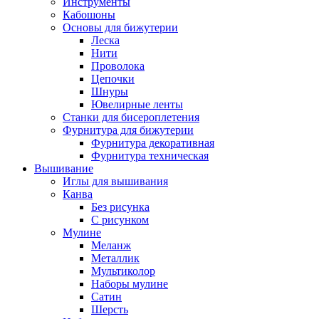
Инструменты
Кабошоны
Основы для бижутерии
Леска
Нити
Проволока
Цепочки
Шнуры
Ювелирные ленты
Станки для бисероплетения
Фурнитура для бижутерии
Фурнитура декоративная
Фурнитура техническая
Вышивание
Иглы для вышивания
Канва
Без рисунка
С рисунком
Мулине
Меланж
Металлик
Мультиколор
Наборы мулине
Сатин
Шерсть