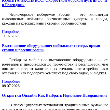
КОМЕТА ЭКСПРЕСС: Скоростной морской путь из Сочи
в Геленджик
Черноморское побережье России – это километры
живописных пейзажей, бесчисленные курорты и города,
каждый из которых манит своими особенностями
Подробнее
11.07.2026
Выставочное оборудование: мобильные стенды, промо-
стойки и ресепшн-зоны
Разбираем мобильное выставочное оборудование — от
ролл-апов и пресс-воллов до промо-стоек и ресепшн-зон: чем
оно отличается от капитальных стендов, каким требованиям
отвечает и как подобрать комплект под свою задачу и бюджет.
Подробнее
08.07.2026
Открытки Онлайн: Как Выбрать Идеальное Поздравление
В эпоху цифровых технологий традиционные бумажные
открытки уступают место своим электронным аналогам