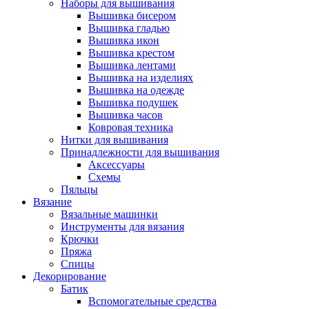
Наборы для вышивания
Вышивка бисером
Вышивка гладью
Вышивка икон
Вышивка крестом
Вышивка лентами
Вышивка на изделиях
Вышивка на одежде
Вышивка подушек
Вышивка часов
Ковровая техника
Нитки для вышивания
Принадлежности для вышивания
Аксессуары
Схемы
Пяльцы
Вязание
Вязальные машинки
Инструменты для вязания
Крючки
Пряжа
Спицы
Декорирование
Батик
Вспомогательные средства