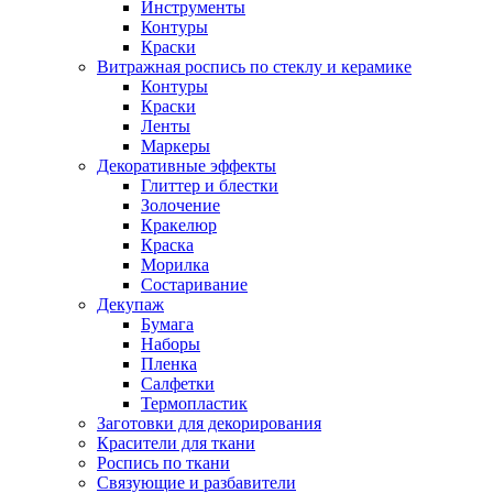
Инструменты
Контуры
Краски
Витражная роспись по стеклу и керамике
Контуры
Краски
Ленты
Маркеры
Декоративные эффекты
Глиттер и блестки
Золочение
Кракелюр
Краска
Морилка
Состаривание
Декупаж
Бумага
Наборы
Пленка
Салфетки
Термопластик
Заготовки для декорирования
Красители для ткани
Роспись по ткани
Связующие и разбавители