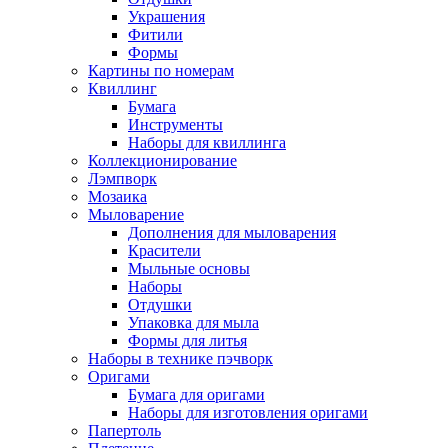
Украшения
Фитили
Формы
Картины по номерам
Квиллинг
Бумага
Инструменты
Наборы для квиллинга
Коллекционирование
Лэмпворк
Мозаика
Мыловарение
Дополнения для мыловарения
Красители
Мыльные основы
Наборы
Отдушки
Упаковка для мыла
Формы для литья
Наборы в технике пэчворк
Оригами
Бумага для оригами
Наборы для изготовления оригами
Папертоль