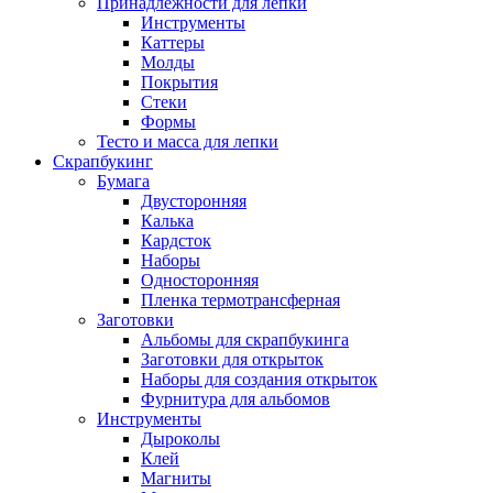
Принадлежности для лепки
Инструменты
Каттеры
Молды
Покрытия
Стеки
Формы
Тесто и масса для лепки
Скрапбукинг
Бумага
Двусторонняя
Калька
Кардсток
Наборы
Односторонняя
Пленка термотрансферная
Заготовки
Альбомы для скрапбукинга
Заготовки для открыток
Наборы для создания открыток
Фурнитура для альбомов
Инструменты
Дыроколы
Клей
Магниты