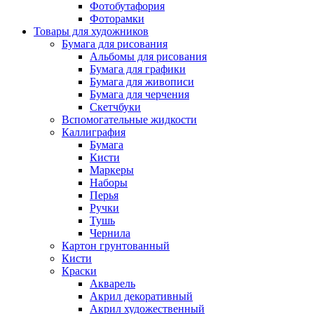
Фотобутафория
Фоторамки
Товары для художников
Бумага для рисования
Альбомы для рисования
Бумага для графики
Бумага для живописи
Бумага для черчения
Скетчбуки
Вспомогательные жидкости
Каллиграфия
Бумага
Кисти
Маркеры
Наборы
Перья
Ручки
Тушь
Чернила
Картон грунтованный
Кисти
Краски
Акварель
Акрил декоративный
Акрил художественный