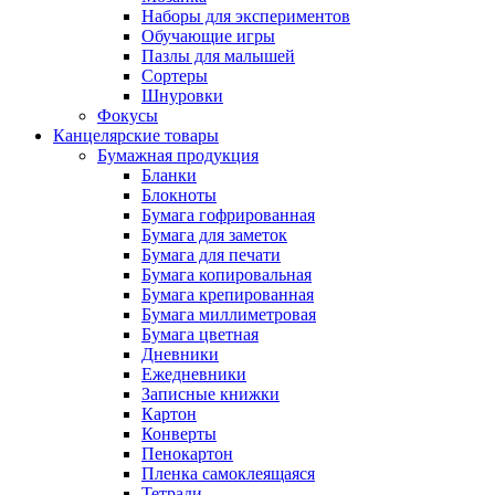
Наборы для экспериментов
Обучающие игры
Пазлы для малышей
Сортеры
Шнуровки
Фокусы
Канцелярские товары
Бумажная продукция
Бланки
Блокноты
Бумага гофрированная
Бумага для заметок
Бумага для печати
Бумага копировальная
Бумага крепированная
Бумага миллиметровая
Бумага цветная
Дневники
Ежедневники
Записные книжки
Картон
Конверты
Пенокартон
Пленка самоклеящаяся
Тетради