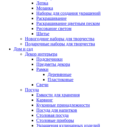
Лепка
Мозаика
Наборы для создания украшений
Раскрашивание
Раскрашивание цветным песком
Рисование светом
Шитье
Новогодние наборы для творчества
Подарочные наборы для творчества
Дом и сад
Декор интерьера
Подсвечники
Предметы декора
Рамки
Деревянные
Пластиковые
Свечи
Посуда
Емкости для хранения
Карвинг
Кухонные принадлежности
Посуда для напитков
Столовая посуда
Столовые приборы
Украшения кулинарных изделий