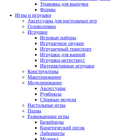
Упаковка для выпечки
Формы
Игры и игрушки
Аксессуары для настольных игр
Головоломки
Игрушки
Игровые наборы
Игрушечное оружие
Игрушечный транспорт
Игрушки для ванной
Игрушки-антистресс
Интерактивные игрушки
Конструкторы
Макетирование
Моделирование
Аксессуары
Румбоксы
Сборные модели
Настольные игры
Пазлы
Развивающие игры
Бизиборды
Кинетический песок
Лабиринты
Мозаика