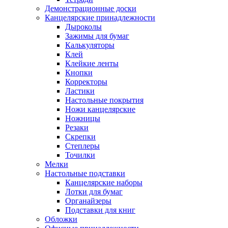
Демонстрационные доски
Канцелярские принадлежности
Дыроколы
Зажимы для бумаг
Калькуляторы
Клей
Клейкие ленты
Кнопки
Корректоры
Ластики
Настольные покрытия
Ножи канцелярские
Ножницы
Резаки
Скрепки
Степлеры
Точилки
Мелки
Настольные подставки
Канцелярские наборы
Лотки для бумаг
Органайзеры
Подставки для книг
Обложки