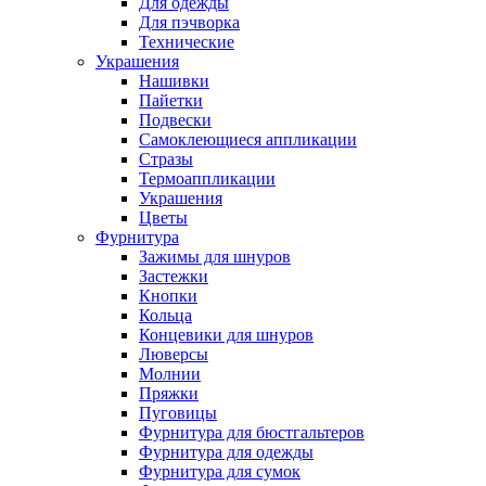
Для одежды
Для пэчворка
Технические
Украшения
Нашивки
Пайетки
Подвески
Самоклеющиеся аппликации
Стразы
Термоаппликации
Украшения
Цветы
Фурнитура
Зажимы для шнуров
Застежки
Кнопки
Кольца
Концевики для шнуров
Люверсы
Молнии
Пряжки
Пуговицы
Фурнитура для бюстгальтеров
Фурнитура для одежды
Фурнитура для сумок