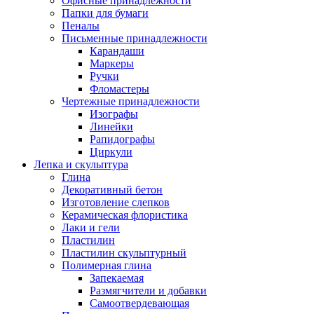
Офисные принадлежности
Папки для бумаги
Пеналы
Письменные принадлежности
Карандаши
Маркеры
Ручки
Фломастеры
Чертежные принадлежности
Изографы
Линейки
Рапидографы
Циркули
Лепка и скульптура
Глина
Декоративный бетон
Изготовление слепков
Керамическая флористика
Лаки и гели
Пластилин
Пластилин скульптурный
Полимерная глина
Запекаемая
Размягчители и добавки
Самоотвердевающая