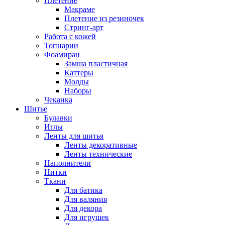
Плетение
Макраме
Плетение из резиночек
Стринг-арт
Работа с кожей
Топиарии
Фоамиран
Замша пластичная
Каттеры
Молды
Наборы
Чеканка
Шитье
Булавки
Иглы
Ленты для шитья
Ленты декоративные
Ленты технические
Наполнители
Нитки
Ткани
Для батика
Для валяния
Для декора
Для игрушек