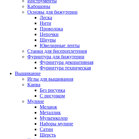
Инструменты
Кабошоны
Основы для бижутерии
Леска
Нити
Проволока
Цепочки
Шнуры
Ювелирные ленты
Станки для бисероплетения
Фурнитура для бижутерии
Фурнитура декоративная
Фурнитура техническая
Вышивание
Иглы для вышивания
Канва
Без рисунка
С рисунком
Мулине
Меланж
Металлик
Мультиколор
Наборы мулине
Сатин
Шерсть