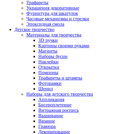
Трафареты
Украшения декоративные
Фурнитура для шкатулок
Часовые механизмы и стрелки
Эпоксидная смола
Детское творчество
Материалы для творчества
3D ручки
Картины своими руками
Магниты
Наборы бусин
Наклейки
Открытки
Помпоны
Трафареты и штампы
Фоторамки
Шенил
Наборы для детского творчества
Аппликация
Бисероплетение
Витражная роспись
Вышивание
Вязание
Гравюра
Декорирование