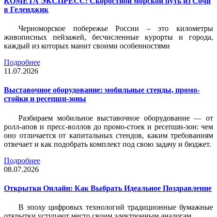
КОМЕТА ЭКСПРЕСС: Скоростной морской путь из Сочи
в Геленджик
Черноморское побережье России – это километры
живописных пейзажей, бесчисленные курорты и города,
каждый из которых манит своими особенностями
Подробнее
11.07.2026
Выставочное оборудование: мобильные стенды, промо-
стойки и ресепшн-зоны
Разбираем мобильное выставочное оборудование — от
ролл-апов и пресс-воллов до промо-стоек и ресепшн-зон: чем
оно отличается от капитальных стендов, каким требованиям
отвечает и как подобрать комплект под свою задачу и бюджет.
Подробнее
08.07.2026
Открытки Онлайн: Как Выбрать Идеальное Поздравление
В эпоху цифровых технологий традиционные бумажные
открытки уступают место своим электронным аналогам