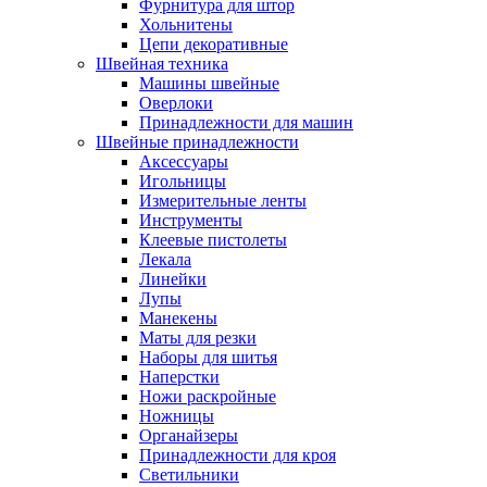
Фурнитура для штор
Хольнитены
Цепи декоративные
Швейная техника
Машины швейные
Оверлоки
Принадлежности для машин
Швейные принадлежности
Аксессуары
Игольницы
Измерительные ленты
Инструменты
Клеевые пистолеты
Лекала
Линейки
Лупы
Манекены
Маты для резки
Наборы для шитья
Наперстки
Ножи раскройные
Ножницы
Органайзеры
Принадлежности для кроя
Светильники