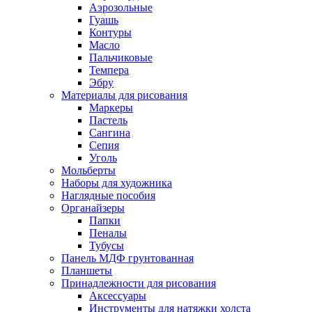
Аэрозольные
Гуашь
Контуры
Масло
Пальчиковые
Темпера
Эбру
Материалы для рисования
Маркеры
Пастель
Сангина
Сепия
Уголь
Мольберты
Наборы для художника
Наглядные пособия
Органайзеры
Папки
Пеналы
Тубусы
Панель МДФ грунтованная
Планшеты
Принадлежности для рисования
Аксессуары
Инструменты для натяжки холста