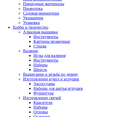
Природные материалы
Проволока
Садовая миниатюра
Украшения
Упаковка
Хобби и творчество
Алмазная вышивка
Инструменты
Картины мозаичные
Стразы
Валяние
Иглы для валяния
Инструменты
Наборы
Шерсть
Выжигание и резьба по дереву
Изготовление кукол и игрушек
Аксессуары
Наборы для шитья игрушек
Фурнитура
Изготовление свечей
Красители
Наборы
Основы
Отдушки