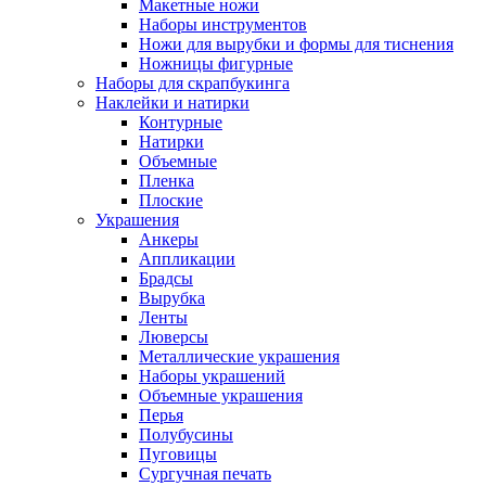
Макетные ножи
Наборы инструментов
Ножи для вырубки и формы для тиснения
Ножницы фигурные
Наборы для скрапбукинга
Наклейки и натирки
Контурные
Натирки
Объемные
Пленка
Плоские
Украшения
Анкеры
Аппликации
Брадсы
Вырубка
Ленты
Люверсы
Металлические украшения
Наборы украшений
Объемные украшения
Перья
Полубусины
Пуговицы
Сургучная печать