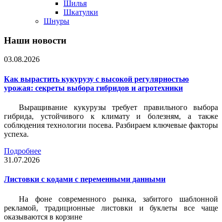
Шилья
Шкатулки
Шнуры
Наши новости
03.08.2026
Как вырастить кукурузу с высокой регулярностью
урожая: секреты выбора гибридов и агротехники
Выращивание кукурузы требует правильного выбора
гибрида, устойчивого к климату и болезням, а также
соблюдения технологии посева. Разбираем ключевые факторы
успеха.
Подробнее
31.07.2026
Листовки c кодами с переменными данными
На фоне современного рынка, забитого шаблонной
рекламой, традиционные листовки и буклеты все чаще
оказываются в корзине