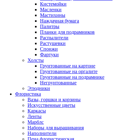
Кистемойки
Масленки
Мастихины
Наждачная бумага
Палитры
Планки для подрамников
Распылители
Растушевки
Спонжи
Фартуки
Холсты
Грунтованные на картоне
Грунтованные на оргалите
Грунтованные на подрамнике
Негрунтованные
Этюдники
Флористика
Вазы, горшки и корзины
Искусственные цветы
Каркасы
Ленты
Марблс
Наборы для выращивания
Наполнители
Пена флористическая