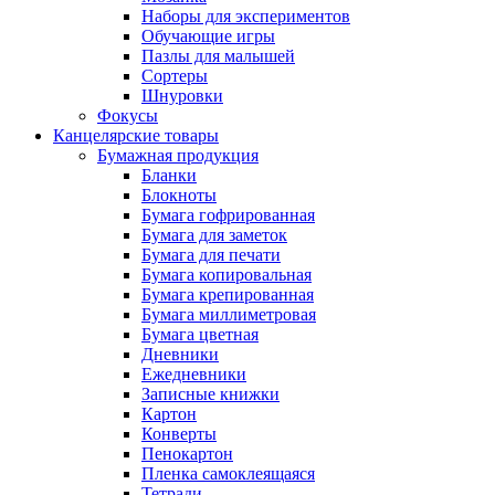
Наборы для экспериментов
Обучающие игры
Пазлы для малышей
Сортеры
Шнуровки
Фокусы
Канцелярские товары
Бумажная продукция
Бланки
Блокноты
Бумага гофрированная
Бумага для заметок
Бумага для печати
Бумага копировальная
Бумага крепированная
Бумага миллиметровая
Бумага цветная
Дневники
Ежедневники
Записные книжки
Картон
Конверты
Пенокартон
Пленка самоклеящаяся
Тетради