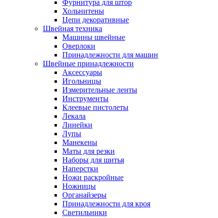
Фурнитура для штор
Хольнитены
Цепи декоративные
Швейная техника
Машины швейные
Оверлоки
Принадлежности для машин
Швейные принадлежности
Аксессуары
Игольницы
Измерительные ленты
Инструменты
Клеевые пистолеты
Лекала
Линейки
Лупы
Манекены
Маты для резки
Наборы для шитья
Наперстки
Ножи раскройные
Ножницы
Органайзеры
Принадлежности для кроя
Светильники