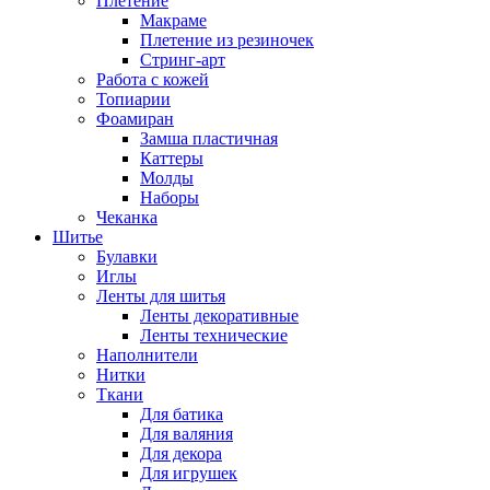
Плетение
Макраме
Плетение из резиночек
Стринг-арт
Работа с кожей
Топиарии
Фоамиран
Замша пластичная
Каттеры
Молды
Наборы
Чеканка
Шитье
Булавки
Иглы
Ленты для шитья
Ленты декоративные
Ленты технические
Наполнители
Нитки
Ткани
Для батика
Для валяния
Для декора
Для игрушек