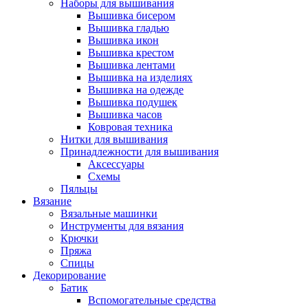
Наборы для вышивания
Вышивка бисером
Вышивка гладью
Вышивка икон
Вышивка крестом
Вышивка лентами
Вышивка на изделиях
Вышивка на одежде
Вышивка подушек
Вышивка часов
Ковровая техника
Нитки для вышивания
Принадлежности для вышивания
Аксессуары
Схемы
Пяльцы
Вязание
Вязальные машинки
Инструменты для вязания
Крючки
Пряжа
Спицы
Декорирование
Батик
Вспомогательные средства