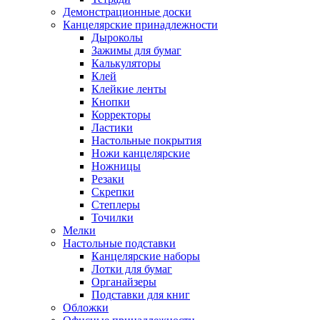
Демонстрационные доски
Канцелярские принадлежности
Дыроколы
Зажимы для бумаг
Калькуляторы
Клей
Клейкие ленты
Кнопки
Корректоры
Ластики
Настольные покрытия
Ножи канцелярские
Ножницы
Резаки
Скрепки
Степлеры
Точилки
Мелки
Настольные подставки
Канцелярские наборы
Лотки для бумаг
Органайзеры
Подставки для книг
Обложки