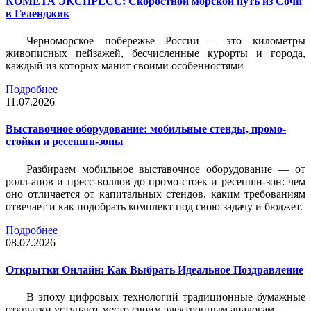
КОМЕТА ЭКСПРЕСС: Скоростной морской путь из Сочи
в Геленджик
Черноморское побережье России – это километры
живописных пейзажей, бесчисленные курорты и города,
каждый из которых манит своими особенностями
Подробнее
11.07.2026
Выставочное оборудование: мобильные стенды, промо-
стойки и ресепшн-зоны
Разбираем мобильное выставочное оборудование — от
ролл-апов и пресс-воллов до промо-стоек и ресепшн-зон: чем
оно отличается от капитальных стендов, каким требованиям
отвечает и как подобрать комплект под свою задачу и бюджет.
Подробнее
08.07.2026
Открытки Онлайн: Как Выбрать Идеальное Поздравление
В эпоху цифровых технологий традиционные бумажные
открытки уступают место своим электронным аналогам