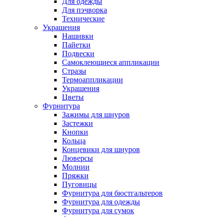
Для одежды
Для пэчворка
Технические
Украшения
Нашивки
Пайетки
Подвески
Самоклеющиеся аппликации
Стразы
Термоаппликации
Украшения
Цветы
Фурнитура
Зажимы для шнуров
Застежки
Кнопки
Кольца
Концевики для шнуров
Люверсы
Молнии
Пряжки
Пуговицы
Фурнитура для бюстгальтеров
Фурнитура для одежды
Фурнитура для сумок