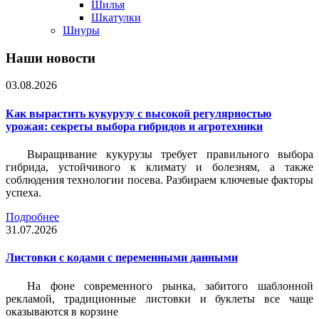
Шилья
Шкатулки
Шнуры
Наши новости
03.08.2026
Как вырастить кукурузу с высокой регулярностью
урожая: секреты выбора гибридов и агротехники
Выращивание кукурузы требует правильного выбора
гибрида, устойчивого к климату и болезням, а также
соблюдения технологии посева. Разбираем ключевые факторы
успеха.
Подробнее
31.07.2026
Листовки c кодами с переменными данными
На фоне современного рынка, забитого шаблонной
рекламой, традиционные листовки и буклеты все чаще
оказываются в корзине