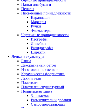
Офисные принадлежности
Папки для бумаги
Пеналы
Письменные принадлежности
Карандаши
Маркеры
Ручки
Фломастеры
Чертежные принадлежности
Изографы
Линейки
Рапидографы
Циркули
Лепка и скульптура
Глина
Декоративный бетон
Изготовление слепков
Керамическая флористика
Лаки и гели
Пластилин
Пластилин скульптурный
Полимерная глина
Запекаемая
Размягчители и добавки
Самоотвердевающая