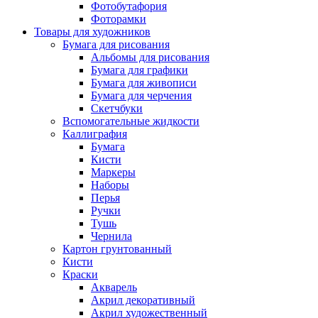
Фотобутафория
Фоторамки
Товары для художников
Бумага для рисования
Альбомы для рисования
Бумага для графики
Бумага для живописи
Бумага для черчения
Скетчбуки
Вспомогательные жидкости
Каллиграфия
Бумага
Кисти
Маркеры
Наборы
Перья
Ручки
Тушь
Чернила
Картон грунтованный
Кисти
Краски
Акварель
Акрил декоративный
Акрил художественный