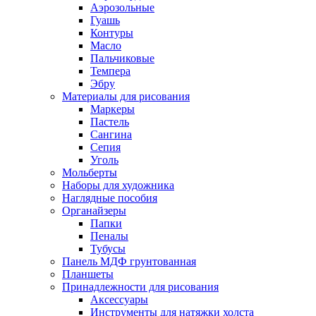
Аэрозольные
Гуашь
Контуры
Масло
Пальчиковые
Темпера
Эбру
Материалы для рисования
Маркеры
Пастель
Сангина
Сепия
Уголь
Мольберты
Наборы для художника
Наглядные пособия
Органайзеры
Папки
Пеналы
Тубусы
Панель МДФ грунтованная
Планшеты
Принадлежности для рисования
Аксессуары
Инструменты для натяжки холста