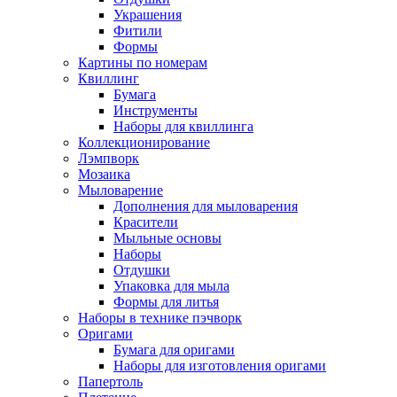
Украшения
Фитили
Формы
Картины по номерам
Квиллинг
Бумага
Инструменты
Наборы для квиллинга
Коллекционирование
Лэмпворк
Мозаика
Мыловарение
Дополнения для мыловарения
Красители
Мыльные основы
Наборы
Отдушки
Упаковка для мыла
Формы для литья
Наборы в технике пэчворк
Оригами
Бумага для оригами
Наборы для изготовления оригами
Папертоль