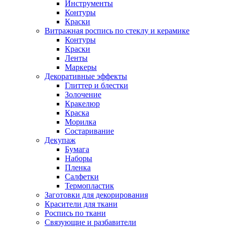
Инструменты
Контуры
Краски
Витражная роспись по стеклу и керамике
Контуры
Краски
Ленты
Маркеры
Декоративные эффекты
Глиттер и блестки
Золочение
Кракелюр
Краска
Морилка
Состаривание
Декупаж
Бумага
Наборы
Пленка
Салфетки
Термопластик
Заготовки для декорирования
Красители для ткани
Роспись по ткани
Связующие и разбавители