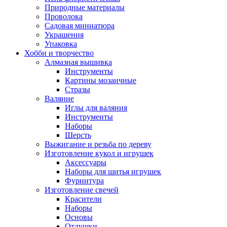
Природные материалы
Проволока
Садовая миниатюра
Украшения
Упаковка
Хобби и творчество
Алмазная вышивка
Инструменты
Картины мозаичные
Стразы
Валяние
Иглы для валяния
Инструменты
Наборы
Шерсть
Выжигание и резьба по дереву
Изготовление кукол и игрушек
Аксессуары
Наборы для шитья игрушек
Фурнитура
Изготовление свечей
Красители
Наборы
Основы
Отдушки