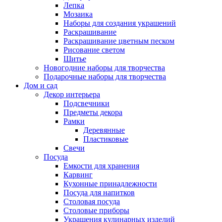
Лепка
Мозаика
Наборы для создания украшений
Раскрашивание
Раскрашивание цветным песком
Рисование светом
Шитье
Новогодние наборы для творчества
Подарочные наборы для творчества
Дом и сад
Декор интерьера
Подсвечники
Предметы декора
Рамки
Деревянные
Пластиковые
Свечи
Посуда
Емкости для хранения
Карвинг
Кухонные принадлежности
Посуда для напитков
Столовая посуда
Столовые приборы
Украшения кулинарных изделий