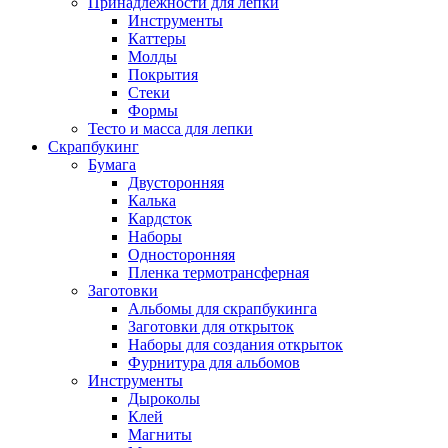
Принадлежности для лепки
Инструменты
Каттеры
Молды
Покрытия
Стеки
Формы
Тесто и масса для лепки
Скрапбукинг
Бумага
Двусторонняя
Калька
Кардсток
Наборы
Односторонняя
Пленка термотрансферная
Заготовки
Альбомы для скрапбукинга
Заготовки для открыток
Наборы для создания открыток
Фурнитура для альбомов
Инструменты
Дыроколы
Клей
Магниты