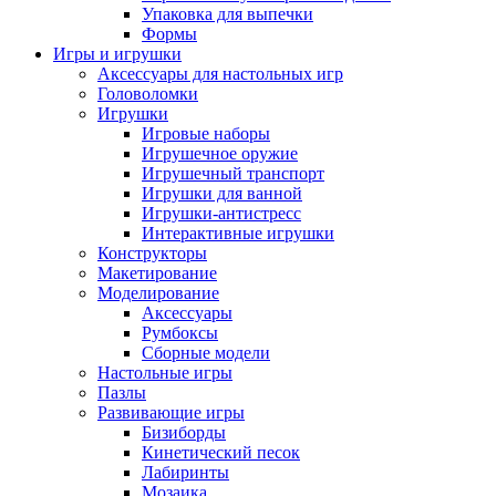
Упаковка для выпечки
Формы
Игры и игрушки
Аксессуары для настольных игр
Головоломки
Игрушки
Игровые наборы
Игрушечное оружие
Игрушечный транспорт
Игрушки для ванной
Игрушки-антистресс
Интерактивные игрушки
Конструкторы
Макетирование
Моделирование
Аксессуары
Румбоксы
Сборные модели
Настольные игры
Пазлы
Развивающие игры
Бизиборды
Кинетический песок
Лабиринты
Мозаика