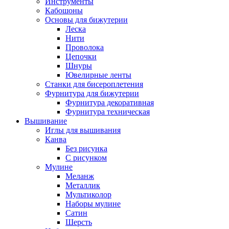
Инструменты
Кабошоны
Основы для бижутерии
Леска
Нити
Проволока
Цепочки
Шнуры
Ювелирные ленты
Станки для бисероплетения
Фурнитура для бижутерии
Фурнитура декоративная
Фурнитура техническая
Вышивание
Иглы для вышивания
Канва
Без рисунка
С рисунком
Мулине
Меланж
Металлик
Мультиколор
Наборы мулине
Сатин
Шерсть