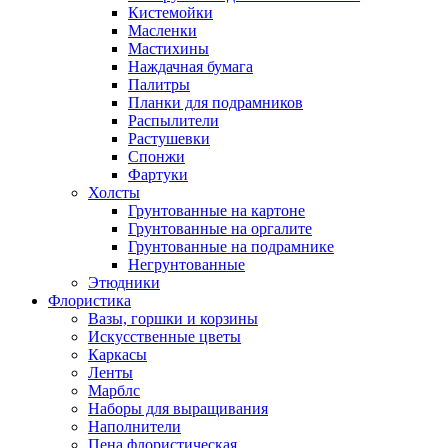
Кистемойки
Масленки
Мастихины
Наждачная бумага
Палитры
Планки для подрамников
Распылители
Растушевки
Спонжи
Фартуки
Холсты
Грунтованные на картоне
Грунтованные на оргалите
Грунтованные на подрамнике
Негрунтованные
Этюдники
Флористика
Вазы, горшки и корзины
Искусственные цветы
Каркасы
Ленты
Марблс
Наборы для выращивания
Наполнители
Пена флористическая