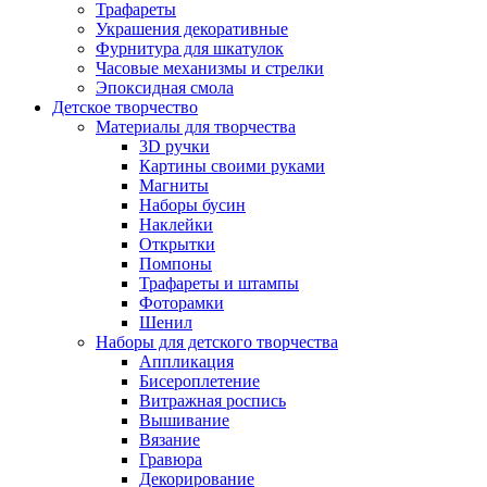
Трафареты
Украшения декоративные
Фурнитура для шкатулок
Часовые механизмы и стрелки
Эпоксидная смола
Детское творчество
Материалы для творчества
3D ручки
Картины своими руками
Магниты
Наборы бусин
Наклейки
Открытки
Помпоны
Трафареты и штампы
Фоторамки
Шенил
Наборы для детского творчества
Аппликация
Бисероплетение
Витражная роспись
Вышивание
Вязание
Гравюра
Декорирование