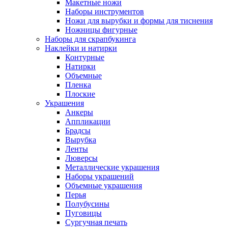
Макетные ножи
Наборы инструментов
Ножи для вырубки и формы для тиснения
Ножницы фигурные
Наборы для скрапбукинга
Наклейки и натирки
Контурные
Натирки
Объемные
Пленка
Плоские
Украшения
Анкеры
Аппликации
Брадсы
Вырубка
Ленты
Люверсы
Металлические украшения
Наборы украшений
Объемные украшения
Перья
Полубусины
Пуговицы
Сургучная печать