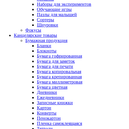
Наборы для экспериментов
Обучающие игры
Пазлы для малышей
Сортеры
Шнуровки
Фокусы
Канцелярские товары
Бумажная продукция
Бланки
Блокноты
Бумага гофрированная
Бумага для заметок
Бумага для печати
Бумага копировальная
Бумага крепированная
Бумага миллиметровая
Бумага цветная
Дневники
Ежедневники
Записные книжки
Картон
Конверты
Пенокартон
Пленка самоклеящаяся
Тетради