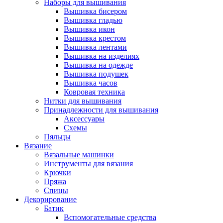
Наборы для вышивания
Вышивка бисером
Вышивка гладью
Вышивка икон
Вышивка крестом
Вышивка лентами
Вышивка на изделиях
Вышивка на одежде
Вышивка подушек
Вышивка часов
Ковровая техника
Нитки для вышивания
Принадлежности для вышивания
Аксессуары
Схемы
Пяльцы
Вязание
Вязальные машинки
Инструменты для вязания
Крючки
Пряжа
Спицы
Декорирование
Батик
Вспомогательные средства