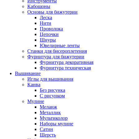
Инструменты
Кабошоны
Основы для бижутерии
Леска
Нити
Проволока
Цепочки
Шнуры
Ювелирные ленты
Станки для бисероплетения
Фурнитура для бижутерии
Фурнитура декоративная
Фурнитура техническая
Вышивание
Иглы для вышивания
Канва
Без рисунка
С рисунком
Мулине
Меланж
Металлик
Мультиколор
Наборы мулине
Сатин
Шерсть