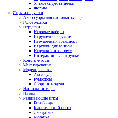
Упаковка для выпечки
Формы
Игры и игрушки
Аксессуары для настольных игр
Головоломки
Игрушки
Игровые наборы
Игрушечное оружие
Игрушечный транспорт
Игрушки для ванной
Игрушки-антистресс
Интерактивные игрушки
Конструкторы
Макетирование
Моделирование
Аксессуары
Румбоксы
Сборные модели
Настольные игры
Пазлы
Развивающие игры
Бизиборды
Кинетический песок
Лабиринты
Мозаика