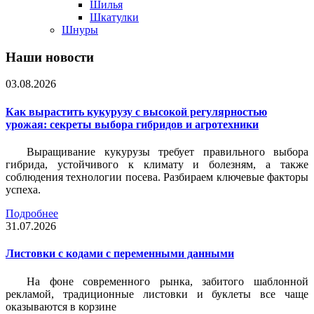
Шилья
Шкатулки
Шнуры
Наши новости
03.08.2026
Как вырастить кукурузу с высокой регулярностью
урожая: секреты выбора гибридов и агротехники
Выращивание кукурузы требует правильного выбора
гибрида, устойчивого к климату и болезням, а также
соблюдения технологии посева. Разбираем ключевые факторы
успеха.
Подробнее
31.07.2026
Листовки c кодами с переменными данными
На фоне современного рынка, забитого шаблонной
рекламой, традиционные листовки и буклеты все чаще
оказываются в корзине