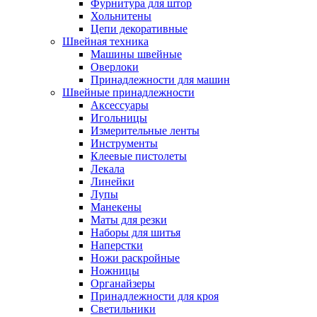
Фурнитура для штор
Хольнитены
Цепи декоративные
Швейная техника
Машины швейные
Оверлоки
Принадлежности для машин
Швейные принадлежности
Аксессуары
Игольницы
Измерительные ленты
Инструменты
Клеевые пистолеты
Лекала
Линейки
Лупы
Манекены
Маты для резки
Наборы для шитья
Наперстки
Ножи раскройные
Ножницы
Органайзеры
Принадлежности для кроя
Светильники