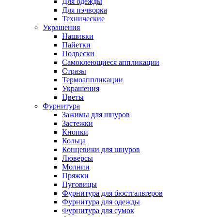
Для одежды
Для пэчворка
Технические
Украшения
Нашивки
Пайетки
Подвески
Самоклеющиеся аппликации
Стразы
Термоаппликации
Украшения
Цветы
Фурнитура
Зажимы для шнуров
Застежки
Кнопки
Кольца
Концевики для шнуров
Люверсы
Молнии
Пряжки
Пуговицы
Фурнитура для бюстгальтеров
Фурнитура для одежды
Фурнитура для сумок