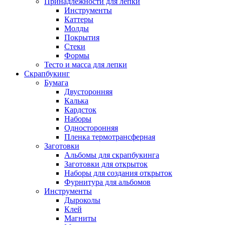
Принадлежности для лепки
Инструменты
Каттеры
Молды
Покрытия
Стеки
Формы
Тесто и масса для лепки
Скрапбукинг
Бумага
Двусторонняя
Калька
Кардсток
Наборы
Односторонняя
Пленка термотрансферная
Заготовки
Альбомы для скрапбукинга
Заготовки для открыток
Наборы для создания открыток
Фурнитура для альбомов
Инструменты
Дыроколы
Клей
Магниты