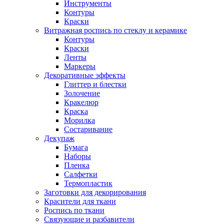
Инструменты
Контуры
Краски
Витражная роспись по стеклу и керамике
Контуры
Краски
Ленты
Маркеры
Декоративные эффекты
Глиттер и блестки
Золочение
Кракелюр
Краска
Морилка
Состаривание
Декупаж
Бумага
Наборы
Пленка
Салфетки
Термопластик
Заготовки для декорирования
Красители для ткани
Роспись по ткани
Связующие и разбавители