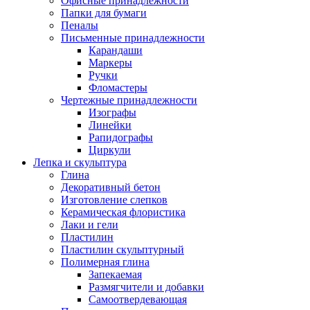
Офисные принадлежности
Папки для бумаги
Пеналы
Письменные принадлежности
Карандаши
Маркеры
Ручки
Фломастеры
Чертежные принадлежности
Изографы
Линейки
Рапидографы
Циркули
Лепка и скульптура
Глина
Декоративный бетон
Изготовление слепков
Керамическая флористика
Лаки и гели
Пластилин
Пластилин скульптурный
Полимерная глина
Запекаемая
Размягчители и добавки
Самоотвердевающая