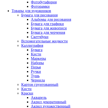
Фотобутафория
Фоторамки
Товары для художников
Бумага для рисования
Альбомы для рисования
Бумага для графики
Бумага для живописи
Бумага для черчения
Скетчбуки
Вспомогательные жидкости
Каллиграфия
Бумага
Кисти
Маркеры
Наборы
Перья
Ручки
Тушь
Чернила
Картон грунтованный
Кисти
Краски
Акварель
Акрил декоративный
Акрил художественный