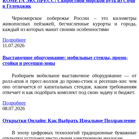
КОМЕТА ЭКСПРЕСС: Скоростной морской путь из Сочи
в Геленджик
Черноморское побережье России – это километры
живописных пейзажей, бесчисленные курорты и города,
каждый из которых манит своими особенностями
Подробнее
11.07.2026
Выставочное оборудование: мобильные стенды, промо-
стойки и ресепшн-зоны
Разбираем мобильное выставочное оборудование — от
ролл-апов и пресс-воллов до промо-стоек и ресепшн-зон: чем
оно отличается от капитальных стендов, каким требованиям
отвечает и как подобрать комплект под свою задачу и бюджет.
Подробнее
08.07.2026
Открытки Онлайн: Как Выбрать Идеальное Поздравление
В эпоху цифровых технологий традиционные бумажные
открытки уступают место своим электронным аналогам