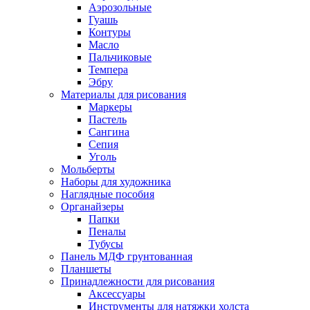
Аэрозольные
Гуашь
Контуры
Масло
Пальчиковые
Темпера
Эбру
Материалы для рисования
Маркеры
Пастель
Сангина
Сепия
Уголь
Мольберты
Наборы для художника
Наглядные пособия
Органайзеры
Папки
Пеналы
Тубусы
Панель МДФ грунтованная
Планшеты
Принадлежности для рисования
Аксессуары
Инструменты для натяжки холста