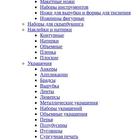
Макетные ножи
Наборы инструментов
Ножи для вырубки и формы для тиснения
Ножницы фигурные
Наборы для скрапбукинга
Наклейки и натирки
Контурные
Натирки
Объемные
Пленка
Плоские
Украшения
Анкеры
Аппликации
Брадсы
Вырубка
Ленты
Люверсы
Металлические украшения
Наборы украшений
Объемные украшения
Перья
Полубусины
Пуговицы
Сургучная печать