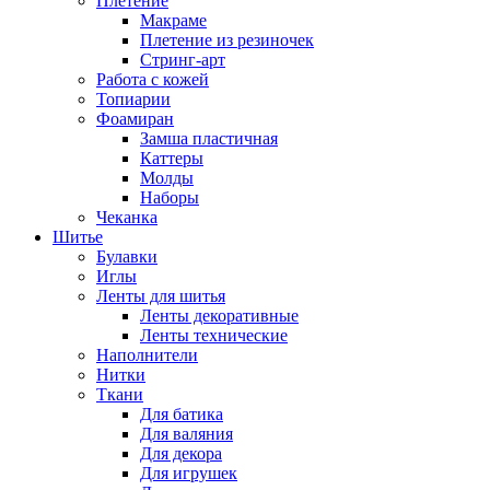
Плетение
Макраме
Плетение из резиночек
Стринг-арт
Работа с кожей
Топиарии
Фоамиран
Замша пластичная
Каттеры
Молды
Наборы
Чеканка
Шитье
Булавки
Иглы
Ленты для шитья
Ленты декоративные
Ленты технические
Наполнители
Нитки
Ткани
Для батика
Для валяния
Для декора
Для игрушек