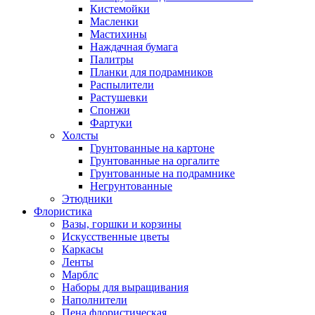
Кистемойки
Масленки
Мастихины
Наждачная бумага
Палитры
Планки для подрамников
Распылители
Растушевки
Спонжи
Фартуки
Холсты
Грунтованные на картоне
Грунтованные на оргалите
Грунтованные на подрамнике
Негрунтованные
Этюдники
Флористика
Вазы, горшки и корзины
Искусственные цветы
Каркасы
Ленты
Марблс
Наборы для выращивания
Наполнители
Пена флористическая