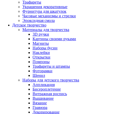
Трафареты
Украшения декоративные
Фурнитура для шкатулок
Часовые механизмы и стрелки
Эпоксидная смола
Детское творчество
Материалы для творчества
3D ручки
Картины своими руками
Магниты
Наборы бусин
Наклейки
Открытки
Помпоны
Трафареты и штампы
Фоторамки
Шенил
Наборы для детского творчества
Аппликация
Бисероплетение
Витражная роспись
Вышивание
Вязание
Гравюра
Декорирование