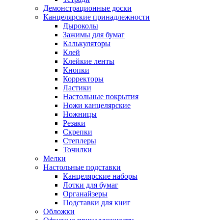
Демонстрационные доски
Канцелярские принадлежности
Дыроколы
Зажимы для бумаг
Калькуляторы
Клей
Клейкие ленты
Кнопки
Корректоры
Ластики
Настольные покрытия
Ножи канцелярские
Ножницы
Резаки
Скрепки
Степлеры
Точилки
Мелки
Настольные подставки
Канцелярские наборы
Лотки для бумаг
Органайзеры
Подставки для книг
Обложки