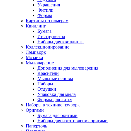
Украшения
Фитили
Формы
Картины по номерам
Квиллинг
Бумага
Инструменты
Наборы для квиллинга
Коллекционирование
Лэмпворк
Мозаика
Мыловарение
Дополнения для мыловарения
Красители
Мыльные основы
Наборы
Отдушки
Упаковка для мыла
Формы для литья
Наборы в технике пэчворк
Оригами
Бумага для оригами
Наборы для изготовления оригами
Папертоль