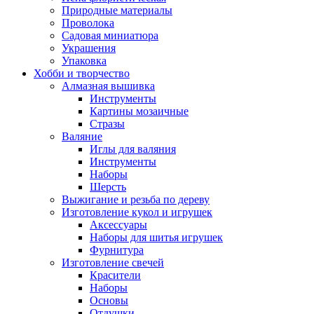
Природные материалы
Проволока
Садовая миниатюра
Украшения
Упаковка
Хобби и творчество
Алмазная вышивка
Инструменты
Картины мозаичные
Стразы
Валяние
Иглы для валяния
Инструменты
Наборы
Шерсть
Выжигание и резьба по дереву
Изготовление кукол и игрушек
Аксессуары
Наборы для шитья игрушек
Фурнитура
Изготовление свечей
Красители
Наборы
Основы
Отдушки