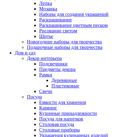
Лепка
Мозаика
Наборы для создания украшений
Раскрашивание
Раскрашивание цветным песком
Рисование светом
Шитье
Новогодние наборы для творчества
Подарочные наборы для творчества
Дом и сад
Декор интерьера
Подсвечники
Предметы декора
Рамки
Деревянные
Пластиковые
Свечи
Посуда
Емкости для хранения
Карвинг
Кухонные принадлежности
Посуда для напитков
Столовая посуда
Столовые приборы
Украшения кулинарных изделий