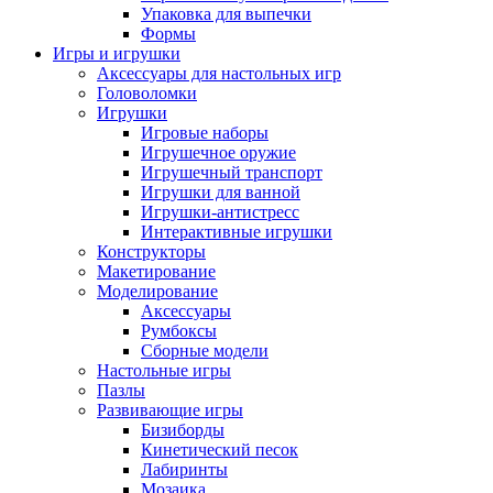
Упаковка для выпечки
Формы
Игры и игрушки
Аксессуары для настольных игр
Головоломки
Игрушки
Игровые наборы
Игрушечное оружие
Игрушечный транспорт
Игрушки для ванной
Игрушки-антистресс
Интерактивные игрушки
Конструкторы
Макетирование
Моделирование
Аксессуары
Румбоксы
Сборные модели
Настольные игры
Пазлы
Развивающие игры
Бизиборды
Кинетический песок
Лабиринты
Мозаика