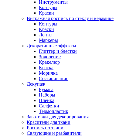
Инструменты
Контуры
Краски
Витражная роспись по стеклу и керамике
Контуры
Краски
Ленты
Маркеры
Декоративные эффекты
Глиттер и блестки
Золочение
Кракелюр
Краска
Морилка
Состаривание
Декупаж
Бумага
Наборы
Пленка
Салфетки
Термопластик
Заготовки для декорирования
Красители для ткани
Роспись по ткани
Связующие и разбавители