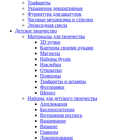
Трафареты
Украшения декоративные
Фурнитура для шкатулок
Часовые механизмы и стрелки
Эпоксидная смола
Детское творчество
Материалы для творчества
3D ручки
Картины своими руками
Магниты
Наборы бусин
Наклейки
Открытки
Помпоны
Трафареты и штампы
Фоторамки
Шенил
Наборы для детского творчества
Аппликация
Бисероплетение
Витражная роспись
Вышивание
Вязание
Гравюра
Декорирование