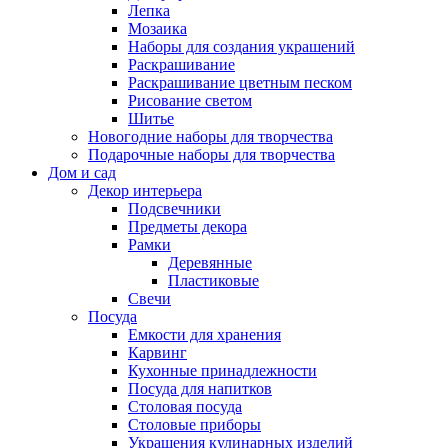
Лепка
Мозаика
Наборы для создания украшений
Раскрашивание
Раскрашивание цветным песком
Рисование светом
Шитье
Новогодние наборы для творчества
Подарочные наборы для творчества
Дом и сад
Декор интерьера
Подсвечники
Предметы декора
Рамки
Деревянные
Пластиковые
Свечи
Посуда
Емкости для хранения
Карвинг
Кухонные принадлежности
Посуда для напитков
Столовая посуда
Столовые приборы
Украшения кулинарных изделий