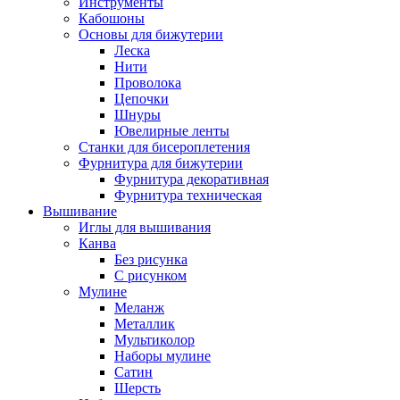
Инструменты
Кабошоны
Основы для бижутерии
Леска
Нити
Проволока
Цепочки
Шнуры
Ювелирные ленты
Станки для бисероплетения
Фурнитура для бижутерии
Фурнитура декоративная
Фурнитура техническая
Вышивание
Иглы для вышивания
Канва
Без рисунка
С рисунком
Мулине
Меланж
Металлик
Мультиколор
Наборы мулине
Сатин
Шерсть