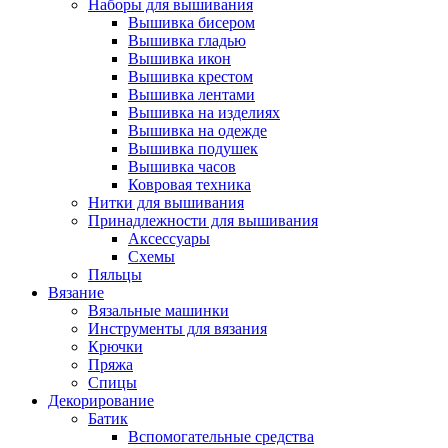
Наборы для вышивания
Вышивка бисером
Вышивка гладью
Вышивка икон
Вышивка крестом
Вышивка лентами
Вышивка на изделиях
Вышивка на одежде
Вышивка подушек
Вышивка часов
Ковровая техника
Нитки для вышивания
Принадлежности для вышивания
Аксессуары
Схемы
Пяльцы
Вязание
Вязальные машинки
Инструменты для вязания
Крючки
Пряжа
Спицы
Декорирование
Батик
Вспомогательные средства