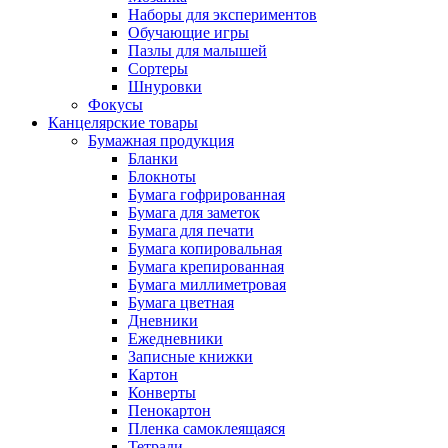
Наборы для экспериментов
Обучающие игры
Пазлы для малышей
Сортеры
Шнуровки
Фокусы
Канцелярские товары
Бумажная продукция
Бланки
Блокноты
Бумага гофрированная
Бумага для заметок
Бумага для печати
Бумага копировальная
Бумага крепированная
Бумага миллиметровая
Бумага цветная
Дневники
Ежедневники
Записные книжки
Картон
Конверты
Пенокартон
Пленка самоклеящаяся
Тетради