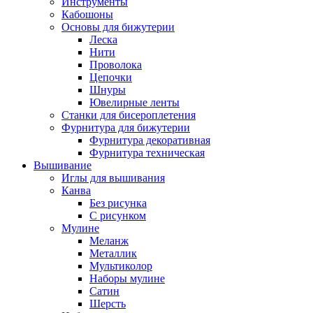
Инструменты
Кабошоны
Основы для бижутерии
Леска
Нити
Проволока
Цепочки
Шнуры
Ювелирные ленты
Станки для бисероплетения
Фурнитура для бижутерии
Фурнитура декоративная
Фурнитура техническая
Вышивание
Иглы для вышивания
Канва
Без рисунка
С рисунком
Мулине
Меланж
Металлик
Мультиколор
Наборы мулине
Сатин
Шерсть