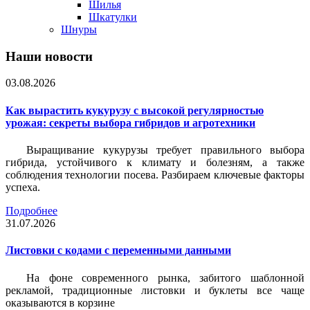
Шилья
Шкатулки
Шнуры
Наши новости
03.08.2026
Как вырастить кукурузу с высокой регулярностью
урожая: секреты выбора гибридов и агротехники
Выращивание кукурузы требует правильного выбора
гибрида, устойчивого к климату и болезням, а также
соблюдения технологии посева. Разбираем ключевые факторы
успеха.
Подробнее
31.07.2026
Листовки c кодами с переменными данными
На фоне современного рынка, забитого шаблонной
рекламой, традиционные листовки и буклеты все чаще
оказываются в корзине