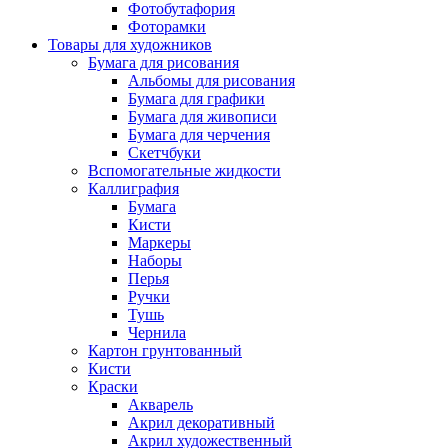
Фотобутафория
Фоторамки
Товары для художников
Бумага для рисования
Альбомы для рисования
Бумага для графики
Бумага для живописи
Бумага для черчения
Скетчбуки
Вспомогательные жидкости
Каллиграфия
Бумага
Кисти
Маркеры
Наборы
Перья
Ручки
Тушь
Чернила
Картон грунтованный
Кисти
Краски
Акварель
Акрил декоративный
Акрил художественный