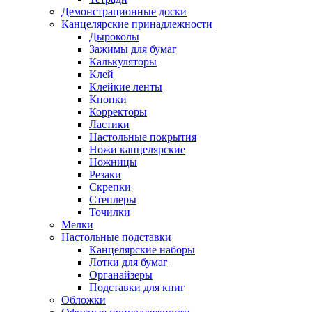
Демонстрационные доски
Канцелярские принадлежности
Дыроколы
Зажимы для бумаг
Калькуляторы
Клей
Клейкие ленты
Кнопки
Корректоры
Ластики
Настольные покрытия
Ножи канцелярские
Ножницы
Резаки
Скрепки
Степлеры
Точилки
Мелки
Настольные подставки
Канцелярские наборы
Лотки для бумаг
Органайзеры
Подставки для книг
Обложки