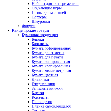
Наборы для экспериментов
Обучающие игры
Пазлы для малышей
Сортеры
Шнуровки
Фокусы
Канцелярские товары
Бумажная продукция
Бланки
Блокноты
Бумага гофрированная
Бумага для заметок
Бумага для печати
Бумага копировальная
Бумага крепированная
Бумага миллиметровая
Бумага цветная
Дневники
Ежедневники
Записные книжки
Картон
Конверты
Пенокартон
Пленка самоклеящаяся
Тетради