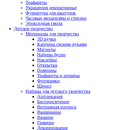
Трафареты
Украшения декоративные
Фурнитура для шкатулок
Часовые механизмы и стрелки
Эпоксидная смола
Детское творчество
Материалы для творчества
3D ручки
Картины своими руками
Магниты
Наборы бусин
Наклейки
Открытки
Помпоны
Трафареты и штампы
Фоторамки
Шенил
Наборы для детского творчества
Аппликация
Бисероплетение
Витражная роспись
Вышивание
Вязание
Гравюра
Декорирование