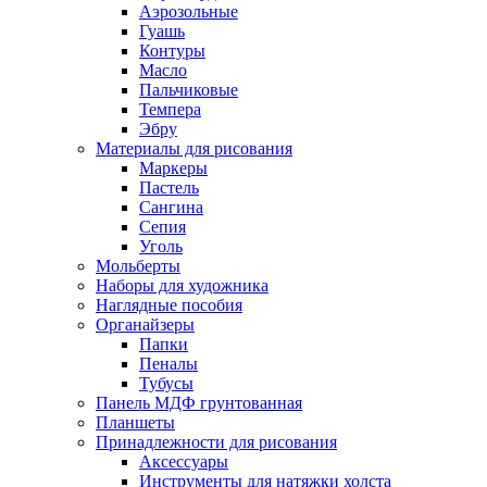
Аэрозольные
Гуашь
Контуры
Масло
Пальчиковые
Темпера
Эбру
Материалы для рисования
Маркеры
Пастель
Сангина
Сепия
Уголь
Мольберты
Наборы для художника
Наглядные пособия
Органайзеры
Папки
Пеналы
Тубусы
Панель МДФ грунтованная
Планшеты
Принадлежности для рисования
Аксессуары
Инструменты для натяжки холста