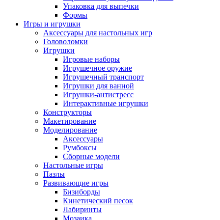
Упаковка для выпечки
Формы
Игры и игрушки
Аксессуары для настольных игр
Головоломки
Игрушки
Игровые наборы
Игрушечное оружие
Игрушечный транспорт
Игрушки для ванной
Игрушки-антистресс
Интерактивные игрушки
Конструкторы
Макетирование
Моделирование
Аксессуары
Румбоксы
Сборные модели
Настольные игры
Пазлы
Развивающие игры
Бизиборды
Кинетический песок
Лабиринты
Мозаика