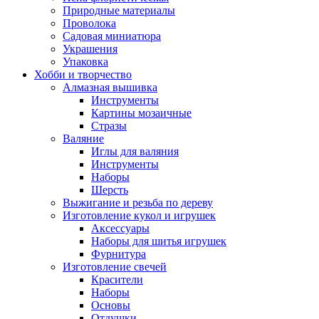
Природные материалы
Проволока
Садовая миниатюра
Украшения
Упаковка
Хобби и творчество
Алмазная вышивка
Инструменты
Картины мозаичные
Стразы
Валяние
Иглы для валяния
Инструменты
Наборы
Шерсть
Выжигание и резьба по дереву
Изготовление кукол и игрушек
Аксессуары
Наборы для шитья игрушек
Фурнитура
Изготовление свечей
Красители
Наборы
Основы
Отдушки