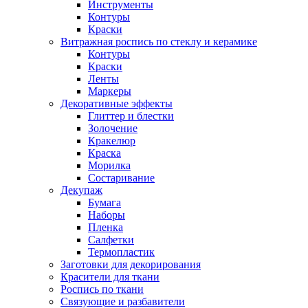
Инструменты
Контуры
Краски
Витражная роспись по стеклу и керамике
Контуры
Краски
Ленты
Маркеры
Декоративные эффекты
Глиттер и блестки
Золочение
Кракелюр
Краска
Морилка
Состаривание
Декупаж
Бумага
Наборы
Пленка
Салфетки
Термопластик
Заготовки для декорирования
Красители для ткани
Роспись по ткани
Связующие и разбавители