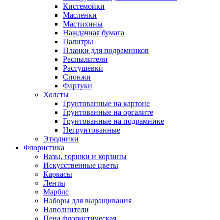
Кистемойки
Масленки
Мастихины
Наждачная бумага
Палитры
Планки для подрамников
Распылители
Растушевки
Спонжи
Фартуки
Холсты
Грунтованные на картоне
Грунтованные на оргалите
Грунтованные на подрамнике
Негрунтованные
Этюдники
Флористика
Вазы, горшки и корзины
Искусственные цветы
Каркасы
Ленты
Марблс
Наборы для выращивания
Наполнители
Пена флористическая