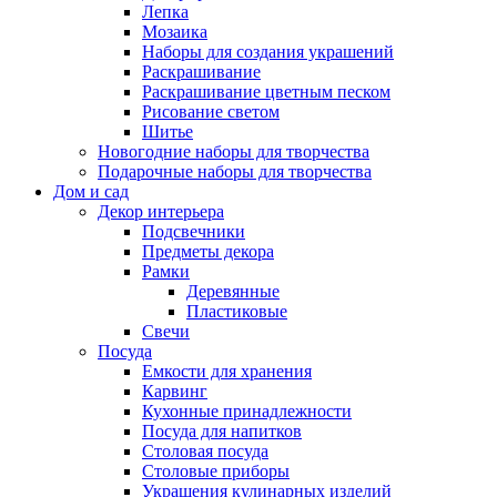
Лепка
Мозаика
Наборы для создания украшений
Раскрашивание
Раскрашивание цветным песком
Рисование светом
Шитье
Новогодние наборы для творчества
Подарочные наборы для творчества
Дом и сад
Декор интерьера
Подсвечники
Предметы декора
Рамки
Деревянные
Пластиковые
Свечи
Посуда
Емкости для хранения
Карвинг
Кухонные принадлежности
Посуда для напитков
Столовая посуда
Столовые приборы
Украшения кулинарных изделий