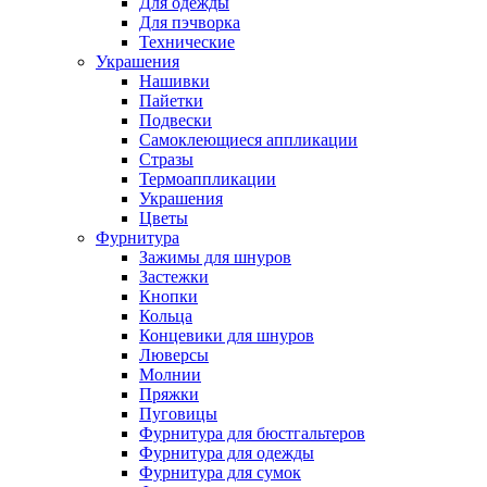
Для одежды
Для пэчворка
Технические
Украшения
Нашивки
Пайетки
Подвески
Самоклеющиеся аппликации
Стразы
Термоаппликации
Украшения
Цветы
Фурнитура
Зажимы для шнуров
Застежки
Кнопки
Кольца
Концевики для шнуров
Люверсы
Молнии
Пряжки
Пуговицы
Фурнитура для бюстгальтеров
Фурнитура для одежды
Фурнитура для сумок