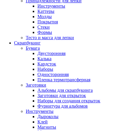
Принадлежности для лепки
Инструменты
Каттеры
Молды
Покрытия
Стеки
Формы
Тесто и масса для лепки
Скрапбукинг
Бумага
Двусторонняя
Калька
Кардсток
Наборы
Односторонняя
Пленка термотрансферная
Заготовки
Альбомы для скрапбукинга
Заготовки для открыток
Наборы для создания открыток
Фурнитура для альбомов
Инструменты
Дыроколы
Клей
Магниты