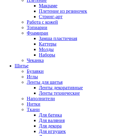
Плетение
Макраме
Плетение из резиночек
Стринг-арт
Работа с кожей
Топиарии
Фоамиран
Замша пластичная
Каттеры
Молды
Наборы
Чеканка
Шитье
Булавки
Иглы
Ленты для шитья
Ленты декоративные
Ленты технические
Наполнители
Нитки
Ткани
Для батика
Для валяния
Для декора
Для игрушек