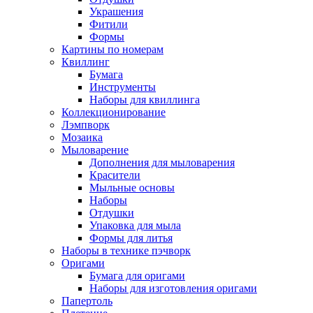
Украшения
Фитили
Формы
Картины по номерам
Квиллинг
Бумага
Инструменты
Наборы для квиллинга
Коллекционирование
Лэмпворк
Мозаика
Мыловарение
Дополнения для мыловарения
Красители
Мыльные основы
Наборы
Отдушки
Упаковка для мыла
Формы для литья
Наборы в технике пэчворк
Оригами
Бумага для оригами
Наборы для изготовления оригами
Папертоль