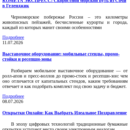
КОМЕТА ЭКСПРЕСС: Скоростной морской путь из Сочи
в Геленджик
Черноморское побережье России – это километры
живописных пейзажей, бесчисленные курорты и города,
каждый из которых манит своими особенностями
Подробнее
11.07.2026
Выставочное оборудование: мобильные стенды, промо-
стойки и ресепшн-зоны
Разбираем мобильное выставочное оборудование — от
ролл-апов и пресс-воллов до промо-стоек и ресепшн-зон: чем
оно отличается от капитальных стендов, каким требованиям
отвечает и как подобрать комплект под свою задачу и бюджет.
Подробнее
08.07.2026
Открытки Онлайн: Как Выбрать Идеальное Поздравление
В эпоху цифровых технологий традиционные бумажные
открытки уступают место своим электронным аналогам