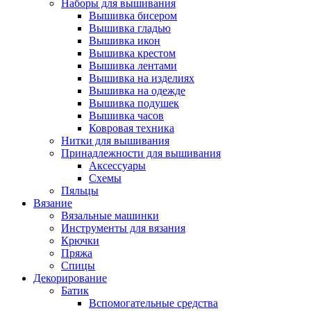
Наборы для вышивания
Вышивка бисером
Вышивка гладью
Вышивка икон
Вышивка крестом
Вышивка лентами
Вышивка на изделиях
Вышивка на одежде
Вышивка подушек
Вышивка часов
Ковровая техника
Нитки для вышивания
Принадлежности для вышивания
Аксессуары
Схемы
Пяльцы
Вязание
Вязальные машинки
Инструменты для вязания
Крючки
Пряжа
Спицы
Декорирование
Батик
Вспомогательные средства