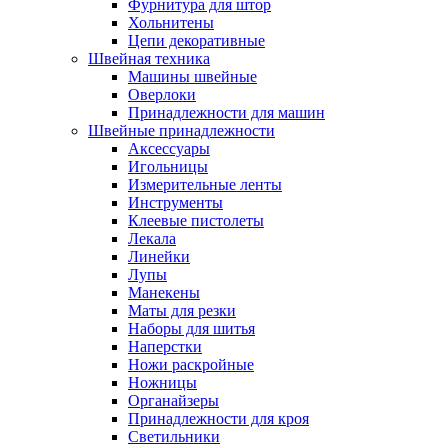
Фурнитура для штор
Хольнитены
Цепи декоративные
Швейная техника
Машины швейные
Оверлоки
Принадлежности для машин
Швейные принадлежности
Аксессуары
Игольницы
Измерительные ленты
Инструменты
Клеевые пистолеты
Лекала
Линейки
Лупы
Манекены
Маты для резки
Наборы для шитья
Наперстки
Ножи раскройные
Ножницы
Органайзеры
Принадлежности для кроя
Светильники