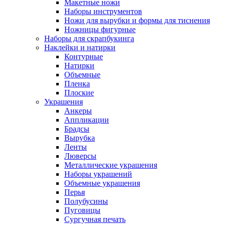
Макетные ножи
Наборы инструментов
Ножи для вырубки и формы для тиснения
Ножницы фигурные
Наборы для скрапбукинга
Наклейки и натирки
Контурные
Натирки
Объемные
Пленка
Плоские
Украшения
Анкеры
Аппликации
Брадсы
Вырубка
Ленты
Люверсы
Металлические украшения
Наборы украшений
Объемные украшения
Перья
Полубусины
Пуговицы
Сургучная печать