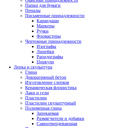
Офисные принадлежности
Папки для бумаги
Пеналы
Письменные принадлежности
Карандаши
Маркеры
Ручки
Фломастеры
Чертежные принадлежности
Изографы
Линейки
Рапидографы
Циркули
Лепка и скульптура
Глина
Декоративный бетон
Изготовление слепков
Керамическая флористика
Лаки и гели
Пластилин
Пластилин скульптурный
Полимерная глина
Запекаемая
Размягчители и добавки
Самоотвердевающая