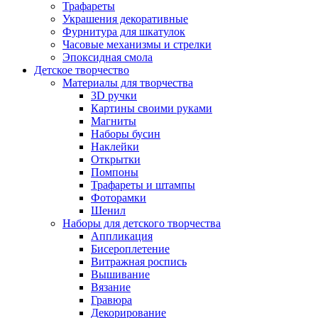
Трафареты
Украшения декоративные
Фурнитура для шкатулок
Часовые механизмы и стрелки
Эпоксидная смола
Детское творчество
Материалы для творчества
3D ручки
Картины своими руками
Магниты
Наборы бусин
Наклейки
Открытки
Помпоны
Трафареты и штампы
Фоторамки
Шенил
Наборы для детского творчества
Аппликация
Бисероплетение
Витражная роспись
Вышивание
Вязание
Гравюра
Декорирование