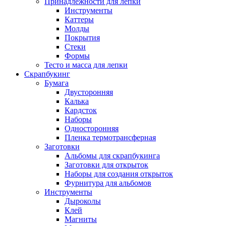
Принадлежности для лепки
Инструменты
Каттеры
Молды
Покрытия
Стеки
Формы
Тесто и масса для лепки
Скрапбукинг
Бумага
Двусторонняя
Калька
Кардсток
Наборы
Односторонняя
Пленка термотрансферная
Заготовки
Альбомы для скрапбукинга
Заготовки для открыток
Наборы для создания открыток
Фурнитура для альбомов
Инструменты
Дыроколы
Клей
Магниты