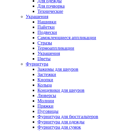
Для одежды
Для пэчворка
Технические
Украшения
Нашивки
Пайетки
Подвески
Самоклеющиеся аппликации
Стразы
Термоаппликации
Украшения
Цветы
Фурнитура
Зажимы для шнуров
Застежки
Кнопки
Кольца
Концевики для шнуров
Люверсы
Молнии
Пряжки
Пуговицы
Фурнитура для бюстгальтеров
Фурнитура для одежды
Фурнитура для сумок