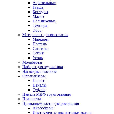
Аэрозольные
Гуашь
Контуры
Масло
Пальчиковые
Темпера
Эбру
Материалы для рисования
Маркеры
Пастель
Сангина
Сепия
Уголь
Мольберты
Наборы для художника
Наглядные пособия
Органайзеры
Папки
Пеналы
Тубусы
Панель МДФ грунтованная
Планшеты
Принадлежности для рисования
Аксессуары
Инструменты для натяжки холста