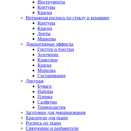
Инструменты
Контуры
Краски
Витражная роспись по стеклу и керамике
Контуры
Краски
Ленты
Маркеры
Декоративные эффекты
Глиттер и блестки
Золочение
Кракелюр
Краска
Морилка
Состаривание
Декупаж
Бумага
Наборы
Пленка
Салфетки
Термопластик
Заготовки для декорирования
Красители для ткани
Роспись по ткани
Связующие и разбавители