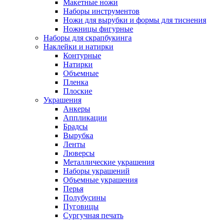
Макетные ножи
Наборы инструментов
Ножи для вырубки и формы для тиснения
Ножницы фигурные
Наборы для скрапбукинга
Наклейки и натирки
Контурные
Натирки
Объемные
Пленка
Плоские
Украшения
Анкеры
Аппликации
Брадсы
Вырубка
Ленты
Люверсы
Металлические украшения
Наборы украшений
Объемные украшения
Перья
Полубусины
Пуговицы
Сургучная печать