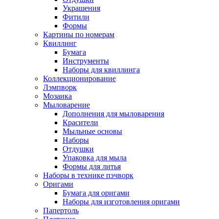
Украшения
Фитили
Формы
Картины по номерам
Квиллинг
Бумага
Инструменты
Наборы для квиллинга
Коллекционирование
Лэмпворк
Мозаика
Мыловарение
Дополнения для мыловарения
Красители
Мыльные основы
Наборы
Отдушки
Упаковка для мыла
Формы для литья
Наборы в технике пэчворк
Оригами
Бумага для оригами
Наборы для изготовления оригами
Папертоль