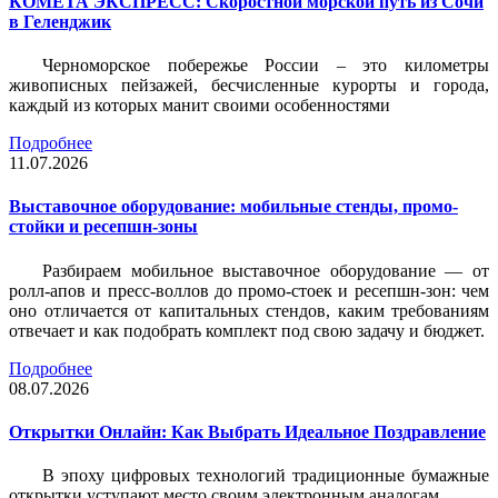
КОМЕТА ЭКСПРЕСС: Скоростной морской путь из Сочи
в Геленджик
Черноморское побережье России – это километры
живописных пейзажей, бесчисленные курорты и города,
каждый из которых манит своими особенностями
Подробнее
11.07.2026
Выставочное оборудование: мобильные стенды, промо-
стойки и ресепшн-зоны
Разбираем мобильное выставочное оборудование — от
ролл-апов и пресс-воллов до промо-стоек и ресепшн-зон: чем
оно отличается от капитальных стендов, каким требованиям
отвечает и как подобрать комплект под свою задачу и бюджет.
Подробнее
08.07.2026
Открытки Онлайн: Как Выбрать Идеальное Поздравление
В эпоху цифровых технологий традиционные бумажные
открытки уступают место своим электронным аналогам