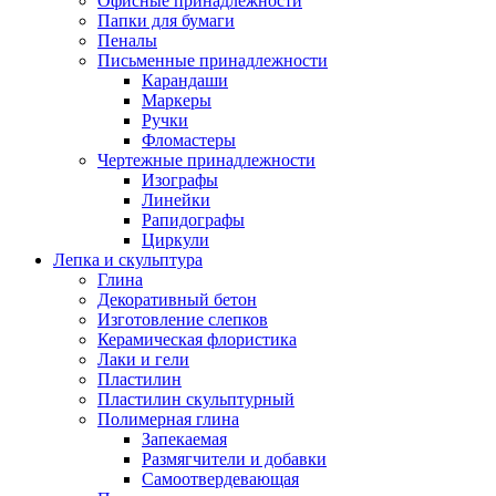
Офисные принадлежности
Папки для бумаги
Пеналы
Письменные принадлежности
Карандаши
Маркеры
Ручки
Фломастеры
Чертежные принадлежности
Изографы
Линейки
Рапидографы
Циркули
Лепка и скульптура
Глина
Декоративный бетон
Изготовление слепков
Керамическая флористика
Лаки и гели
Пластилин
Пластилин скульптурный
Полимерная глина
Запекаемая
Размягчители и добавки
Самоотвердевающая