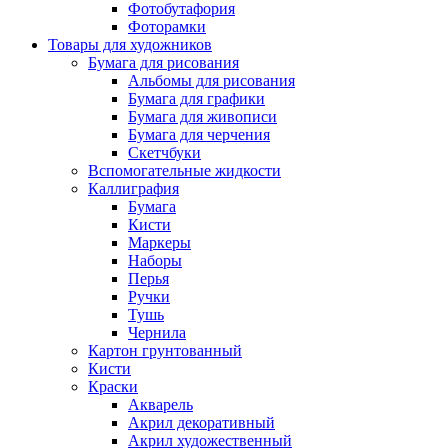
Фотобутафория
Фоторамки
Товары для художников
Бумага для рисования
Альбомы для рисования
Бумага для графики
Бумага для живописи
Бумага для черчения
Скетчбуки
Вспомогательные жидкости
Каллиграфия
Бумага
Кисти
Маркеры
Наборы
Перья
Ручки
Тушь
Чернила
Картон грунтованный
Кисти
Краски
Акварель
Акрил декоративный
Акрил художественный