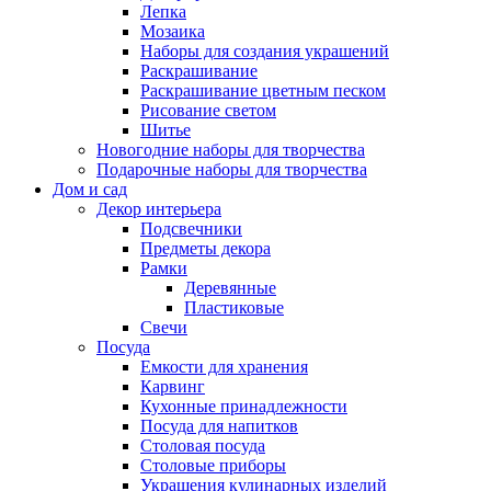
Лепка
Мозаика
Наборы для создания украшений
Раскрашивание
Раскрашивание цветным песком
Рисование светом
Шитье
Новогодние наборы для творчества
Подарочные наборы для творчества
Дом и сад
Декор интерьера
Подсвечники
Предметы декора
Рамки
Деревянные
Пластиковые
Свечи
Посуда
Емкости для хранения
Карвинг
Кухонные принадлежности
Посуда для напитков
Столовая посуда
Столовые приборы
Украшения кулинарных изделий