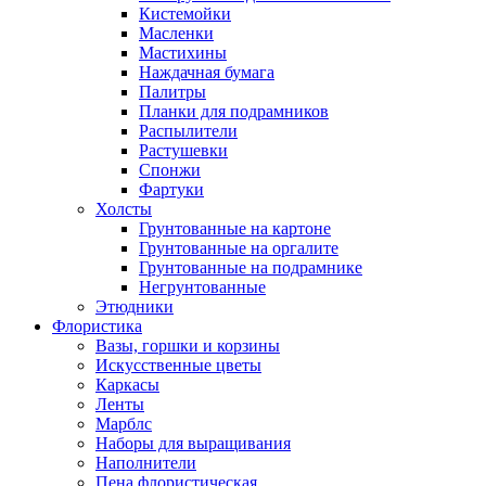
Кистемойки
Масленки
Мастихины
Наждачная бумага
Палитры
Планки для подрамников
Распылители
Растушевки
Спонжи
Фартуки
Холсты
Грунтованные на картоне
Грунтованные на оргалите
Грунтованные на подрамнике
Негрунтованные
Этюдники
Флористика
Вазы, горшки и корзины
Искусственные цветы
Каркасы
Ленты
Марблс
Наборы для выращивания
Наполнители
Пена флористическая