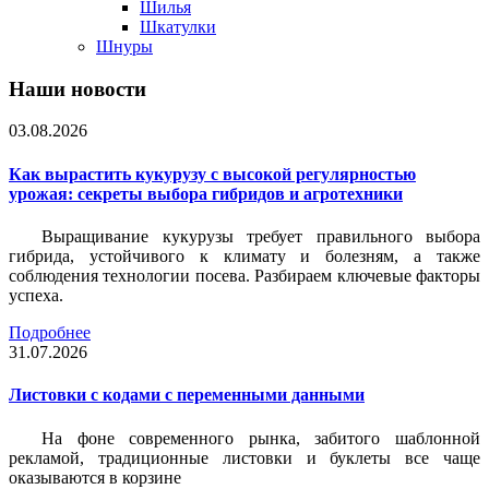
Шилья
Шкатулки
Шнуры
Наши новости
03.08.2026
Как вырастить кукурузу с высокой регулярностью
урожая: секреты выбора гибридов и агротехники
Выращивание кукурузы требует правильного выбора
гибрида, устойчивого к климату и болезням, а также
соблюдения технологии посева. Разбираем ключевые факторы
успеха.
Подробнее
31.07.2026
Листовки c кодами с переменными данными
На фоне современного рынка, забитого шаблонной
рекламой, традиционные листовки и буклеты все чаще
оказываются в корзине