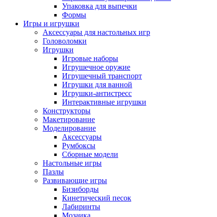
Упаковка для выпечки
Формы
Игры и игрушки
Аксессуары для настольных игр
Головоломки
Игрушки
Игровые наборы
Игрушечное оружие
Игрушечный транспорт
Игрушки для ванной
Игрушки-антистресс
Интерактивные игрушки
Конструкторы
Макетирование
Моделирование
Аксессуары
Румбоксы
Сборные модели
Настольные игры
Пазлы
Развивающие игры
Бизиборды
Кинетический песок
Лабиринты
Мозаика