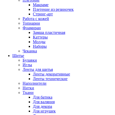
Плетение
Макраме
Плетение из резиночек
Стринг-арт
Работа с кожей
Топиарии
Фоамиран
Замша пластичная
Каттеры
Молды
Наборы
Чеканка
Шитье
Булавки
Иглы
Ленты для шитья
Ленты декоративные
Ленты технические
Наполнители
Нитки
Ткани
Для батика
Для валяния
Для декора
Для игрушек