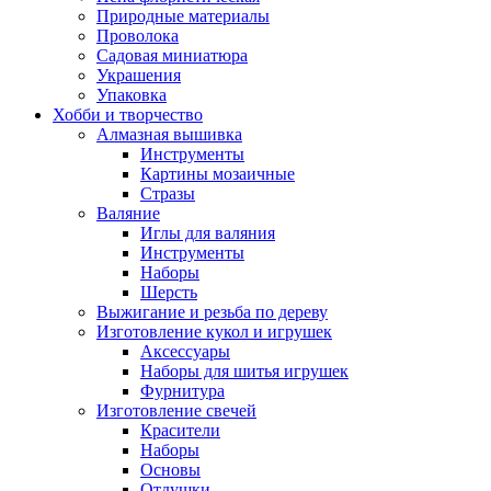
Природные материалы
Проволока
Садовая миниатюра
Украшения
Упаковка
Хобби и творчество
Алмазная вышивка
Инструменты
Картины мозаичные
Стразы
Валяние
Иглы для валяния
Инструменты
Наборы
Шерсть
Выжигание и резьба по дереву
Изготовление кукол и игрушек
Аксессуары
Наборы для шитья игрушек
Фурнитура
Изготовление свечей
Красители
Наборы
Основы
Отдушки