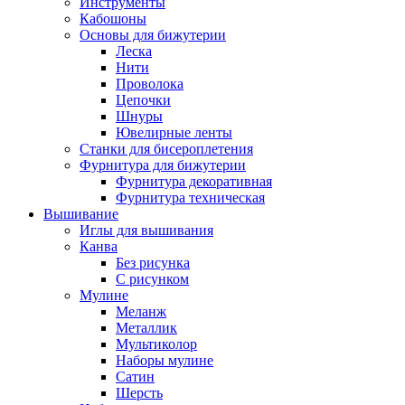
Инструменты
Кабошоны
Основы для бижутерии
Леска
Нити
Проволока
Цепочки
Шнуры
Ювелирные ленты
Станки для бисероплетения
Фурнитура для бижутерии
Фурнитура декоративная
Фурнитура техническая
Вышивание
Иглы для вышивания
Канва
Без рисунка
С рисунком
Мулине
Меланж
Металлик
Мультиколор
Наборы мулине
Сатин
Шерсть