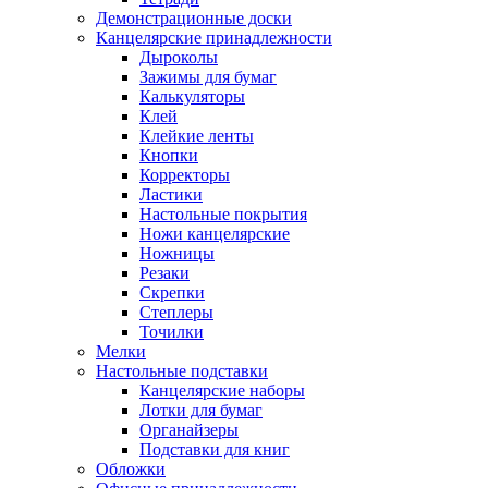
Демонстрационные доски
Канцелярские принадлежности
Дыроколы
Зажимы для бумаг
Калькуляторы
Клей
Клейкие ленты
Кнопки
Корректоры
Ластики
Настольные покрытия
Ножи канцелярские
Ножницы
Резаки
Скрепки
Степлеры
Точилки
Мелки
Настольные подставки
Канцелярские наборы
Лотки для бумаг
Органайзеры
Подставки для книг
Обложки