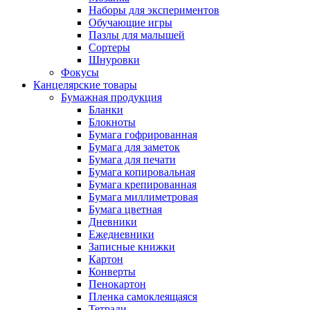
Наборы для экспериментов
Обучающие игры
Пазлы для малышей
Сортеры
Шнуровки
Фокусы
Канцелярские товары
Бумажная продукция
Бланки
Блокноты
Бумага гофрированная
Бумага для заметок
Бумага для печати
Бумага копировальная
Бумага крепированная
Бумага миллиметровая
Бумага цветная
Дневники
Ежедневники
Записные книжки
Картон
Конверты
Пенокартон
Пленка самоклеящаяся
Тетради