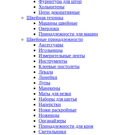
Фурнитура для штор
Хольнитены
Цепи декоративные
Швейная техника
Машины швейные
Оверлоки
Принадлежности для машин
Швейные принадлежности
Аксессуары
Игольницы
Измерительные ленты
Инструменты
Клеевые пистолеты
Лекала
Линейки
Лупы
Манекены
Маты для резки
Наборы для шитья
Наперстки
Ножи раскройные
Ножницы
Органайзеры
Принадлежности для кроя
Светильники