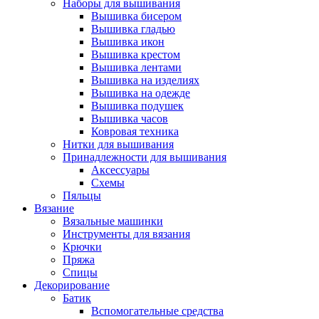
Наборы для вышивания
Вышивка бисером
Вышивка гладью
Вышивка икон
Вышивка крестом
Вышивка лентами
Вышивка на изделиях
Вышивка на одежде
Вышивка подушек
Вышивка часов
Ковровая техника
Нитки для вышивания
Принадлежности для вышивания
Аксессуары
Схемы
Пяльцы
Вязание
Вязальные машинки
Инструменты для вязания
Крючки
Пряжа
Спицы
Декорирование
Батик
Вспомогательные средства