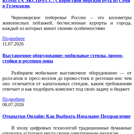
КОМЕТА ЭКСПРЕСС: Скоростной морской путь из Сочи
в Геленджик
Черноморское побережье России – это километры
живописных пейзажей, бесчисленные курорты и города,
каждый из которых манит своими особенностями
Подробнее
11.07.2026
Выставочное оборудование: мобильные стенды, промо-
стойки и ресепшн-зоны
Разбираем мобильное выставочное оборудование — от
ролл-апов и пресс-воллов до промо-стоек и ресепшн-зон: чем
оно отличается от капитальных стендов, каким требованиям
отвечает и как подобрать комплект под свою задачу и бюджет.
Подробнее
08.07.2026
Открытки Онлайн: Как Выбрать Идеальное Поздравление
В эпоху цифровых технологий традиционные бумажные
открытки уступают место своим электронным аналогам