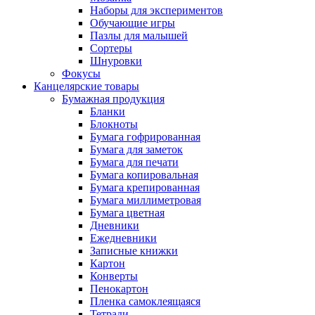
Наборы для экспериментов
Обучающие игры
Пазлы для малышей
Сортеры
Шнуровки
Фокусы
Канцелярские товары
Бумажная продукция
Бланки
Блокноты
Бумага гофрированная
Бумага для заметок
Бумага для печати
Бумага копировальная
Бумага крепированная
Бумага миллиметровая
Бумага цветная
Дневники
Ежедневники
Записные книжки
Картон
Конверты
Пенокартон
Пленка самоклеящаяся
Тетради