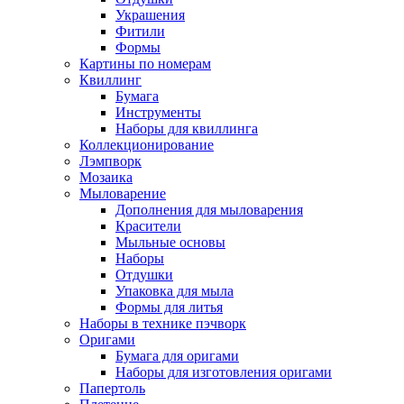
Украшения
Фитили
Формы
Картины по номерам
Квиллинг
Бумага
Инструменты
Наборы для квиллинга
Коллекционирование
Лэмпворк
Мозаика
Мыловарение
Дополнения для мыловарения
Красители
Мыльные основы
Наборы
Отдушки
Упаковка для мыла
Формы для литья
Наборы в технике пэчворк
Оригами
Бумага для оригами
Наборы для изготовления оригами
Папертоль