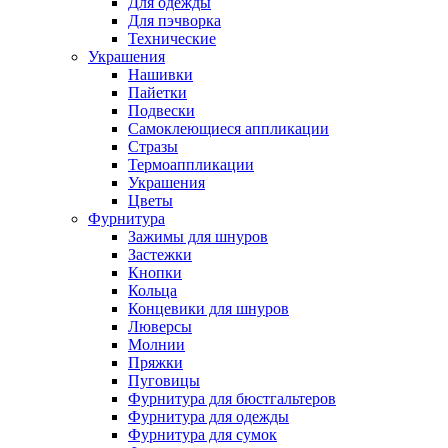
Для одежды
Для пэчворка
Технические
Украшения
Нашивки
Пайетки
Подвески
Самоклеющиеся аппликации
Стразы
Термоаппликации
Украшения
Цветы
Фурнитура
Зажимы для шнуров
Застежки
Кнопки
Кольца
Концевики для шнуров
Люверсы
Молнии
Пряжки
Пуговицы
Фурнитура для бюстгальтеров
Фурнитура для одежды
Фурнитура для сумок