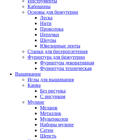
Инструменты
Кабошоны
Основы для бижутерии
Леска
Нити
Проволока
Цепочки
Шнуры
Ювелирные ленты
Станки для бисероплетения
Фурнитура для бижутерии
Фурнитура декоративная
Фурнитура техническая
Вышивание
Иглы для вышивания
Канва
Без рисунка
С рисунком
Мулине
Меланж
Металлик
Мультиколор
Наборы мулине
Сатин
Шерсть