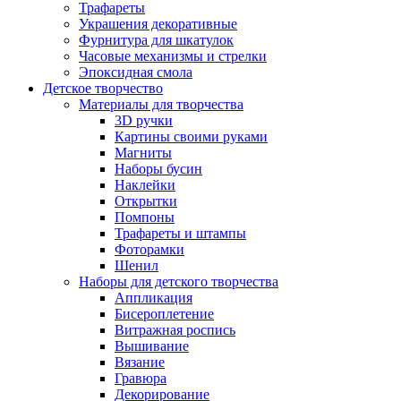
Трафареты
Украшения декоративные
Фурнитура для шкатулок
Часовые механизмы и стрелки
Эпоксидная смола
Детское творчество
Материалы для творчества
3D ручки
Картины своими руками
Магниты
Наборы бусин
Наклейки
Открытки
Помпоны
Трафареты и штампы
Фоторамки
Шенил
Наборы для детского творчества
Аппликация
Бисероплетение
Витражная роспись
Вышивание
Вязание
Гравюра
Декорирование