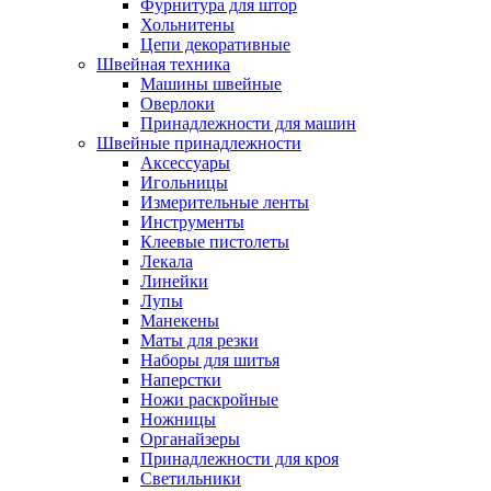
Фурнитура для штор
Хольнитены
Цепи декоративные
Швейная техника
Машины швейные
Оверлоки
Принадлежности для машин
Швейные принадлежности
Аксессуары
Игольницы
Измерительные ленты
Инструменты
Клеевые пистолеты
Лекала
Линейки
Лупы
Манекены
Маты для резки
Наборы для шитья
Наперстки
Ножи раскройные
Ножницы
Органайзеры
Принадлежности для кроя
Светильники