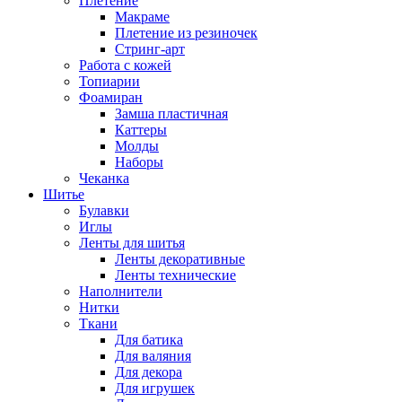
Плетение
Макраме
Плетение из резиночек
Стринг-арт
Работа с кожей
Топиарии
Фоамиран
Замша пластичная
Каттеры
Молды
Наборы
Чеканка
Шитье
Булавки
Иглы
Ленты для шитья
Ленты декоративные
Ленты технические
Наполнители
Нитки
Ткани
Для батика
Для валяния
Для декора
Для игрушек