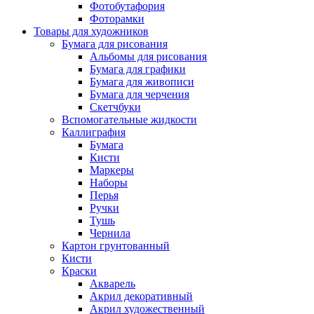
Фотобутафория
Фоторамки
Товары для художников
Бумага для рисования
Альбомы для рисования
Бумага для графики
Бумага для живописи
Бумага для черчения
Скетчбуки
Вспомогательные жидкости
Каллиграфия
Бумага
Кисти
Маркеры
Наборы
Перья
Ручки
Тушь
Чернила
Картон грунтованный
Кисти
Краски
Акварель
Акрил декоративный
Акрил художественный