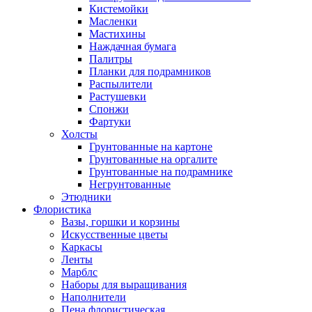
Кистемойки
Масленки
Мастихины
Наждачная бумага
Палитры
Планки для подрамников
Распылители
Растушевки
Спонжи
Фартуки
Холсты
Грунтованные на картоне
Грунтованные на оргалите
Грунтованные на подрамнике
Негрунтованные
Этюдники
Флористика
Вазы, горшки и корзины
Искусственные цветы
Каркасы
Ленты
Марблс
Наборы для выращивания
Наполнители
Пена флористическая