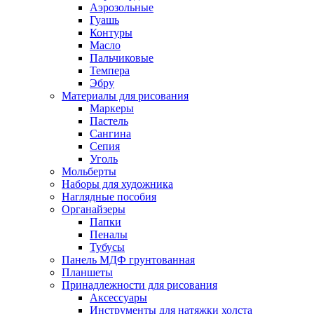
Аэрозольные
Гуашь
Контуры
Масло
Пальчиковые
Темпера
Эбру
Материалы для рисования
Маркеры
Пастель
Сангина
Сепия
Уголь
Мольберты
Наборы для художника
Наглядные пособия
Органайзеры
Папки
Пеналы
Тубусы
Панель МДФ грунтованная
Планшеты
Принадлежности для рисования
Аксессуары
Инструменты для натяжки холста