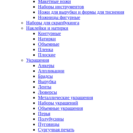
Макетные ножи
Наборы инструментов
Ножи для вырубки и формы для тиснения
Ножницы фигурные
Наборы для скрапбукинга
Наклейки и натирки
Контурные
Натирки
Объемные
Пленка
Плоские
Украшения
Анкеры
Аппликации
Брадсы
Вырубка
Ленты
Люверсы
Металлические украшения
Наборы украшений
Объемные украшения
Перья
Полубусины
Пуговицы
Сургучная печать