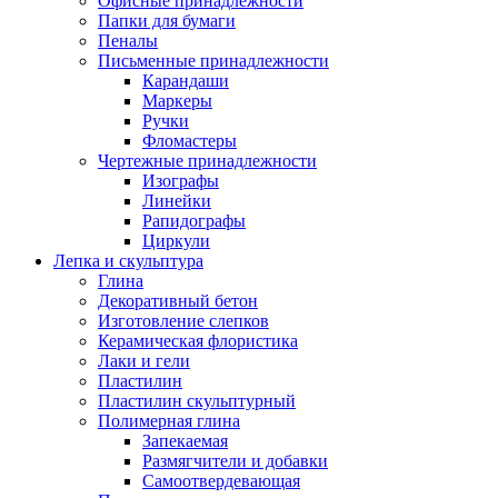
Офисные принадлежности
Папки для бумаги
Пеналы
Письменные принадлежности
Карандаши
Маркеры
Ручки
Фломастеры
Чертежные принадлежности
Изографы
Линейки
Рапидографы
Циркули
Лепка и скульптура
Глина
Декоративный бетон
Изготовление слепков
Керамическая флористика
Лаки и гели
Пластилин
Пластилин скульптурный
Полимерная глина
Запекаемая
Размягчители и добавки
Самоотвердевающая