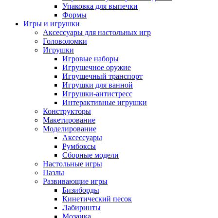
Упаковка для выпечки
Формы
Игры и игрушки
Аксессуары для настольных игр
Головоломки
Игрушки
Игровые наборы
Игрушечное оружие
Игрушечный транспорт
Игрушки для ванной
Игрушки-антистресс
Интерактивные игрушки
Конструкторы
Макетирование
Моделирование
Аксессуары
Румбоксы
Сборные модели
Настольные игры
Пазлы
Развивающие игры
Бизиборды
Кинетический песок
Лабиринты
Мозаика