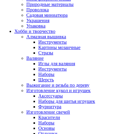
Природные материалы
Проволока
Садовая миниатюра
Украшения
Упаковка
Хобби и творчество
Алмазная вышивка
Инструменты
Картины мозаичные
Стразы
Валяние
Иглы для валяния
Инструменты
Наборы
Шерсть
Выжигание и резьба по дереву
Изготовление кукол и игрушек
Аксессуары
Наборы для шитья игрушек
Фурнитура
Изготовление свечей
Красители
Наборы
Основы
Отдушки