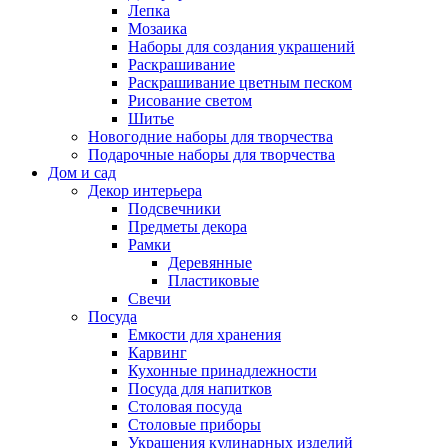
Лепка
Мозаика
Наборы для создания украшений
Раскрашивание
Раскрашивание цветным песком
Рисование светом
Шитье
Новогодние наборы для творчества
Подарочные наборы для творчества
Дом и сад
Декор интерьера
Подсвечники
Предметы декора
Рамки
Деревянные
Пластиковые
Свечи
Посуда
Емкости для хранения
Карвинг
Кухонные принадлежности
Посуда для напитков
Столовая посуда
Столовые приборы
Украшения кулинарных изделий