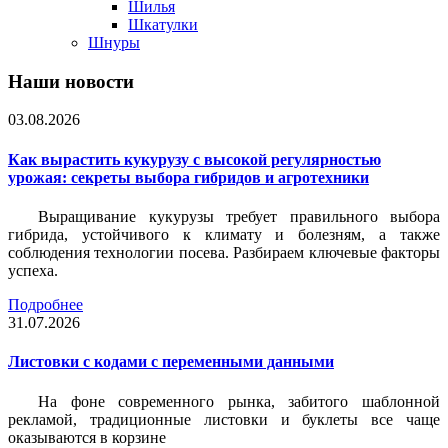
Шилья
Шкатулки
Шнуры
Наши новости
03.08.2026
Как вырастить кукурузу с высокой регулярностью
урожая: секреты выбора гибридов и агротехники
Выращивание кукурузы требует правильного выбора
гибрида, устойчивого к климату и болезням, а также
соблюдения технологии посева. Разбираем ключевые факторы
успеха.
Подробнее
31.07.2026
Листовки c кодами с переменными данными
На фоне современного рынка, забитого шаблонной
рекламой, традиционные листовки и буклеты все чаще
оказываются в корзине