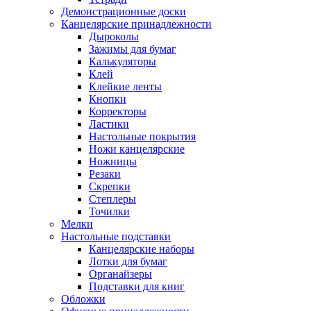
Демонстрационные доски
Канцелярские принадлежности
Дыроколы
Зажимы для бумаг
Калькуляторы
Клей
Клейкие ленты
Кнопки
Корректоры
Ластики
Настольные покрытия
Ножи канцелярские
Ножницы
Резаки
Скрепки
Степлеры
Точилки
Мелки
Настольные подставки
Канцелярские наборы
Лотки для бумаг
Органайзеры
Подставки для книг
Обложки