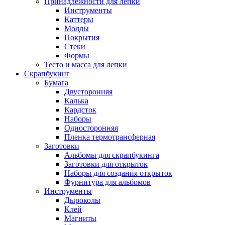
Принадлежности для лепки
Инструменты
Каттеры
Молды
Покрытия
Стеки
Формы
Тесто и масса для лепки
Скрапбукинг
Бумага
Двусторонняя
Калька
Кардсток
Наборы
Односторонняя
Пленка термотрансферная
Заготовки
Альбомы для скрапбукинга
Заготовки для открыток
Наборы для создания открыток
Фурнитура для альбомов
Инструменты
Дыроколы
Клей
Магниты