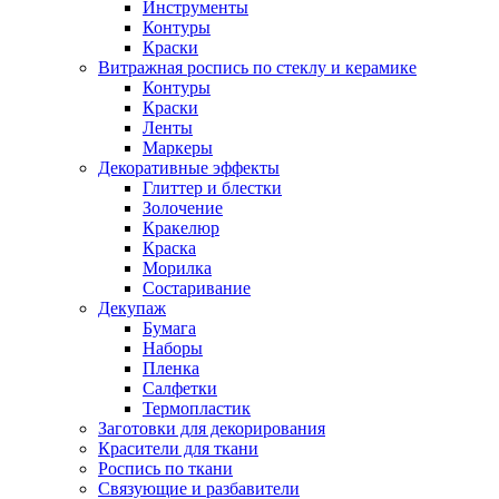
Инструменты
Контуры
Краски
Витражная роспись по стеклу и керамике
Контуры
Краски
Ленты
Маркеры
Декоративные эффекты
Глиттер и блестки
Золочение
Кракелюр
Краска
Морилка
Состаривание
Декупаж
Бумага
Наборы
Пленка
Салфетки
Термопластик
Заготовки для декорирования
Красители для ткани
Роспись по ткани
Связующие и разбавители