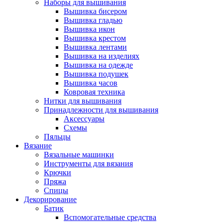
Наборы для вышивания
Вышивка бисером
Вышивка гладью
Вышивка икон
Вышивка крестом
Вышивка лентами
Вышивка на изделиях
Вышивка на одежде
Вышивка подушек
Вышивка часов
Ковровая техника
Нитки для вышивания
Принадлежности для вышивания
Аксессуары
Схемы
Пяльцы
Вязание
Вязальные машинки
Инструменты для вязания
Крючки
Пряжа
Спицы
Декорирование
Батик
Вспомогательные средства