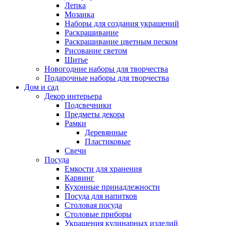
Лепка
Мозаика
Наборы для создания украшений
Раскрашивание
Раскрашивание цветным песком
Рисование светом
Шитье
Новогодние наборы для творчества
Подарочные наборы для творчества
Дом и сад
Декор интерьера
Подсвечники
Предметы декора
Рамки
Деревянные
Пластиковые
Свечи
Посуда
Емкости для хранения
Карвинг
Кухонные принадлежности
Посуда для напитков
Столовая посуда
Столовые приборы
Украшения кулинарных изделий