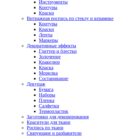
Инструменты
Контуры
Краски
Витражная роспись по стеклу и керамике
Контуры
Краски
Ленты
Маркеры
Декоративные эффекты
Глиттер и блестки
Золочение
Кракелюр
Краска
Морилка
Состаривание
Декупаж
Бумага
Наборы
Пленка
Салфетки
Термопластик
Заготовки для декорирования
Красители для ткани
Роспись по ткани
Связующие и разбавители