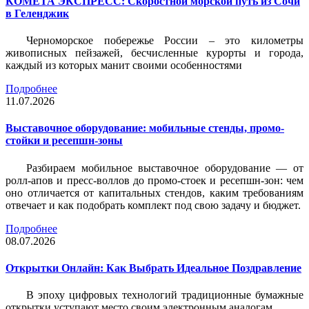
КОМЕТА ЭКСПРЕСС: Скоростной морской путь из Сочи
в Геленджик
Черноморское побережье России – это километры
живописных пейзажей, бесчисленные курорты и города,
каждый из которых манит своими особенностями
Подробнее
11.07.2026
Выставочное оборудование: мобильные стенды, промо-
стойки и ресепшн-зоны
Разбираем мобильное выставочное оборудование — от
ролл-апов и пресс-воллов до промо-стоек и ресепшн-зон: чем
оно отличается от капитальных стендов, каким требованиям
отвечает и как подобрать комплект под свою задачу и бюджет.
Подробнее
08.07.2026
Открытки Онлайн: Как Выбрать Идеальное Поздравление
В эпоху цифровых технологий традиционные бумажные
открытки уступают место своим электронным аналогам