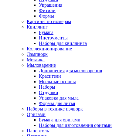
Украшения
Фитили
Формы
Картины по номерам
Квиллинг
Бумага
Инструменты
Наборы для квиллинга
Коллекционирование
Лэмпворк
Мозаика
Мыловарение
Дополнения для мыловарения
Красители
Мыльные основы
Наборы
Отдушки
Упаковка для мыла
Формы для литья
Наборы в технике пэчворк
Оригами
Бумага для оригами
Наборы для изготовления оригами
Папертоль