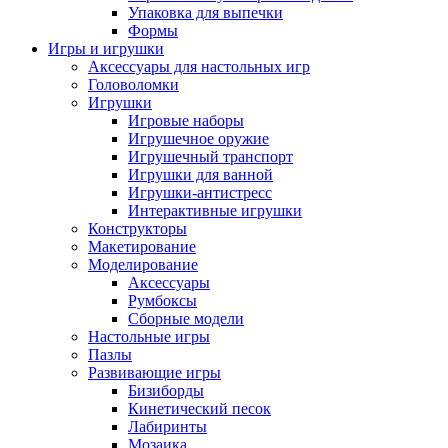
Упаковка для выпечки
Формы
Игры и игрушки
Аксессуары для настольных игр
Головоломки
Игрушки
Игровые наборы
Игрушечное оружие
Игрушечный транспорт
Игрушки для ванной
Игрушки-антистресс
Интерактивные игрушки
Конструкторы
Макетирование
Моделирование
Аксессуары
Румбоксы
Сборные модели
Настольные игры
Пазлы
Развивающие игры
Бизиборды
Кинетический песок
Лабиринты
Мозаика