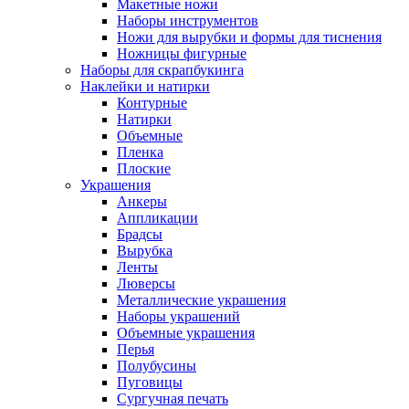
Макетные ножи
Наборы инструментов
Ножи для вырубки и формы для тиснения
Ножницы фигурные
Наборы для скрапбукинга
Наклейки и натирки
Контурные
Натирки
Объемные
Пленка
Плоские
Украшения
Анкеры
Аппликации
Брадсы
Вырубка
Ленты
Люверсы
Металлические украшения
Наборы украшений
Объемные украшения
Перья
Полубусины
Пуговицы
Сургучная печать