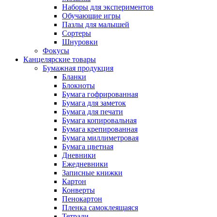
Наборы для экспериментов
Обучающие игры
Пазлы для малышей
Сортеры
Шнуровки
Фокусы
Канцелярские товары
Бумажная продукция
Бланки
Блокноты
Бумага гофрированная
Бумага для заметок
Бумага для печати
Бумага копировальная
Бумага крепированная
Бумага миллиметровая
Бумага цветная
Дневники
Ежедневники
Записные книжки
Картон
Конверты
Пенокартон
Пленка самоклеящаяся
Тетради