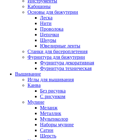
Инструменты
Кабошоны
Основы для бижутерии
Леска
Нити
Проволока
Цепочки
Шнуры
Ювелирные ленты
Станки для бисероплетения
Фурнитура для бижутерии
Фурнитура декоративная
Фурнитура техническая
Вышивание
Иглы для вышивания
Канва
Без рисунка
С рисунком
Мулине
Меланж
Металлик
Мультиколор
Наборы мулине
Сатин
Шерсть