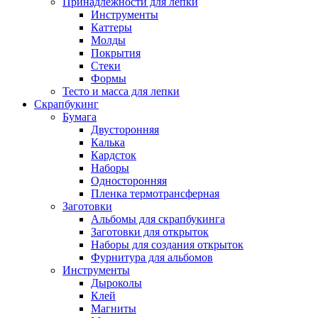
Принадлежности для лепки
Инструменты
Каттеры
Молды
Покрытия
Стеки
Формы
Тесто и масса для лепки
Скрапбукинг
Бумага
Двусторонняя
Калька
Кардсток
Наборы
Односторонняя
Пленка термотрансферная
Заготовки
Альбомы для скрапбукинга
Заготовки для открыток
Наборы для создания открыток
Фурнитура для альбомов
Инструменты
Дыроколы
Клей
Магниты