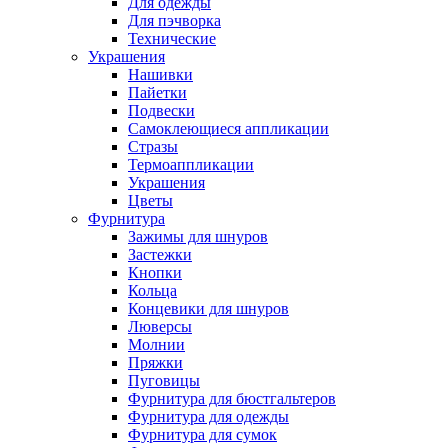
Для одежды
Для пэчворка
Технические
Украшения
Нашивки
Пайетки
Подвески
Самоклеющиеся аппликации
Стразы
Термоаппликации
Украшения
Цветы
Фурнитура
Зажимы для шнуров
Застежки
Кнопки
Кольца
Концевики для шнуров
Люверсы
Молнии
Пряжки
Пуговицы
Фурнитура для бюстгальтеров
Фурнитура для одежды
Фурнитура для сумок