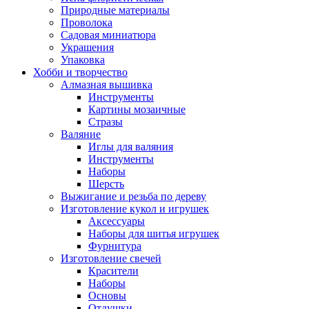
Природные материалы
Проволока
Садовая миниатюра
Украшения
Упаковка
Хобби и творчество
Алмазная вышивка
Инструменты
Картины мозаичные
Стразы
Валяние
Иглы для валяния
Инструменты
Наборы
Шерсть
Выжигание и резьба по дереву
Изготовление кукол и игрушек
Аксессуары
Наборы для шитья игрушек
Фурнитура
Изготовление свечей
Красители
Наборы
Основы
Отдушки