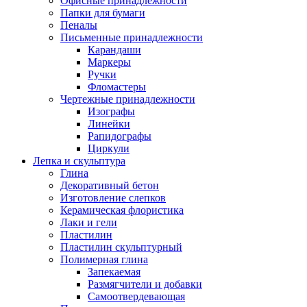
Офисные принадлежности
Папки для бумаги
Пеналы
Письменные принадлежности
Карандаши
Маркеры
Ручки
Фломастеры
Чертежные принадлежности
Изографы
Линейки
Рапидографы
Циркули
Лепка и скульптура
Глина
Декоративный бетон
Изготовление слепков
Керамическая флористика
Лаки и гели
Пластилин
Пластилин скульптурный
Полимерная глина
Запекаемая
Размягчители и добавки
Самоотвердевающая