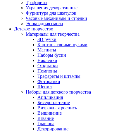
Трафареты
Украшения декоративные
Фурнитура для шкатулок
Часовые механизмы и стрелки
Эпоксидная смола
Детское творчество
Материалы для творчества
3D ручки
Картины своими руками
Магниты
Наборы бусин
Наклейки
Открытки
Помпоны
Трафареты и штампы
Фоторамки
Шенил
Наборы для детского творчества
Аппликация
Бисероплетение
Витражная роспись
Вышивание
Вязание
Гравюра
Декорирование