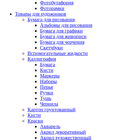
Фотобутафория
Фоторамки
Товары для художников
Бумага для рисования
Альбомы для рисования
Бумага для графики
Бумага для живописи
Бумага для черчения
Скетчбуки
Вспомогательные жидкости
Каллиграфия
Бумага
Кисти
Маркеры
Наборы
Перья
Ручки
Тушь
Чернила
Картон грунтованный
Кисти
Краски
Акварель
Акрил декоративный
Акрил художественный