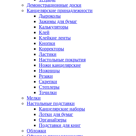
Демонстрационные доски
Канцелярские принадлежности
Дыроколы
Зажимы для бумаг
Калькуляторы
Клей
Клейкие ленты
Кнопки
Корректоры
Ластики
Настольные покрытия
Ножи канцелярские
Ножницы
Резаки
Скрепки
Степлеры
Точилки
Мелки
Настольные подставки
Канцелярские наборы
Лотки для бумаг
Органайзеры
Подставки для книг
Обложки