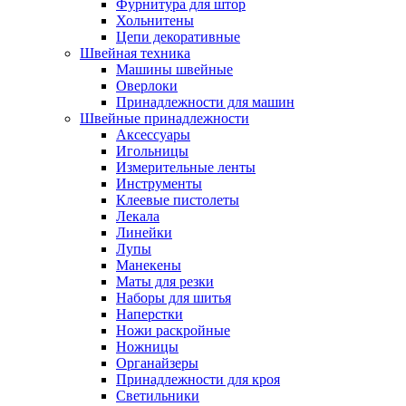
Фурнитура для штор
Хольнитены
Цепи декоративные
Швейная техника
Машины швейные
Оверлоки
Принадлежности для машин
Швейные принадлежности
Аксессуары
Игольницы
Измерительные ленты
Инструменты
Клеевые пистолеты
Лекала
Линейки
Лупы
Манекены
Маты для резки
Наборы для шитья
Наперстки
Ножи раскройные
Ножницы
Органайзеры
Принадлежности для кроя
Светильники