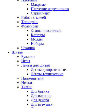
Плетение
Макраме
Плетение из резиночек
Стринг-арт
Работа с кожей
Топиарии
Фоамиран
Замша пластичная
Каттеры
Молды
Наборы
Чеканка
Шитье
Булавки
Иглы
Ленты для шитья
Ленты декоративные
Ленты технические
Наполнители
Нитки
Ткани
Для батика
Для валяния
Для декора
Для игрушек