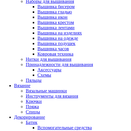
Наборы для вышивания
Вышивка бисером
Вышивка гладью
Вышивка икон
Вышивка крестом
Вышивка лентами
Вышивка на изделиях
Вышивка на одежде
Вышивка подушек
Вышивка часов
Ковровая техника
Нитки для вышивания
Принадлежности для вышивания
Аксессуары
Схемы
Пяльцы
Вязание
Вязальные машинки
Инструменты для вязания
Крючки
Пряжа
Спицы
Декорирование
Батик
Вспомогательные средства