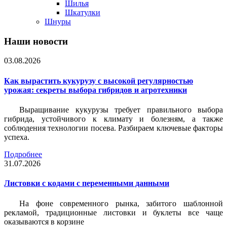
Шилья
Шкатулки
Шнуры
Наши новости
03.08.2026
Как вырастить кукурузу с высокой регулярностью
урожая: секреты выбора гибридов и агротехники
Выращивание кукурузы требует правильного выбора
гибрида, устойчивого к климату и болезням, а также
соблюдения технологии посева. Разбираем ключевые факторы
успеха.
Подробнее
31.07.2026
Листовки c кодами с переменными данными
На фоне современного рынка, забитого шаблонной
рекламой, традиционные листовки и буклеты все чаще
оказываются в корзине