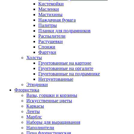
Кистемойки
Масленки
Мастихины
Наждачная бумага
Палитры
Планки для подрамников
Распылители
Растушевки
Спонжи
Фартуки
Холсты
Грунтованные на картоне
Грунтованные на оргалите
Грунтованные на подрамнике
Негрунтованные
Этюдники
Флористика
Вазы, горшки и корзины
Искусственные цветы
Каркасы
Ленты
Марблс
Наборы для выращивания
Наполнители
Пена флористическая