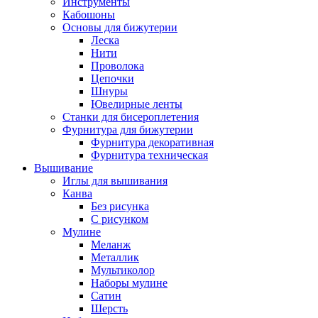
Инструменты
Кабошоны
Основы для бижутерии
Леска
Нити
Проволока
Цепочки
Шнуры
Ювелирные ленты
Станки для бисероплетения
Фурнитура для бижутерии
Фурнитура декоративная
Фурнитура техническая
Вышивание
Иглы для вышивания
Канва
Без рисунка
С рисунком
Мулине
Меланж
Металлик
Мультиколор
Наборы мулине
Сатин
Шерсть