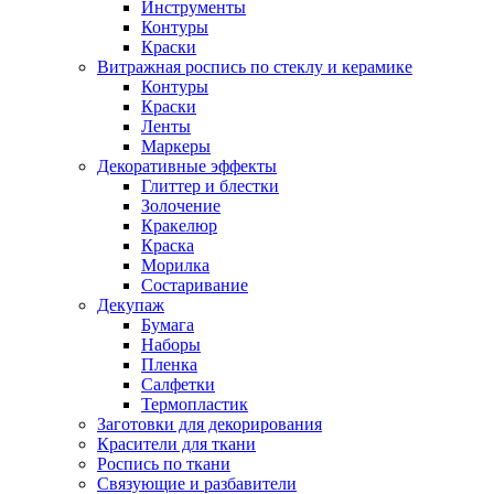
Инструменты
Контуры
Краски
Витражная роспись по стеклу и керамике
Контуры
Краски
Ленты
Маркеры
Декоративные эффекты
Глиттер и блестки
Золочение
Кракелюр
Краска
Морилка
Состаривание
Декупаж
Бумага
Наборы
Пленка
Салфетки
Термопластик
Заготовки для декорирования
Красители для ткани
Роспись по ткани
Связующие и разбавители