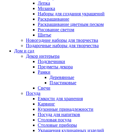
Лепка
Мозаика
Наборы для создания украшений
Раскрашивание
Раскрашивание цветным песком
Рисование светом
Шитье
Новогодние наборы для творчества
Подарочные наборы для творчества
Дом и сад
Декор интерьера
Подсвечники
Предметы декора
Рамки
Деревянные
Пластиковые
Свечи
Посуда
Емкости для хранения
Карвинг
Кухонные принадлежности
Посуда для напитков
Столовая посуда
Столовые приборы
Украшения кулинарных изделий