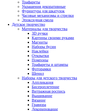
Трафареты
Украшения декоративные
Фурнитура для шкатулок
Часовые механизмы и стрелки
Эпоксидная смола
Детское творчество
Материалы для творчества
3D ручки
Картины своими руками
Магниты
Наборы бусин
Наклейки
Открытки
Помпоны
Трафареты и штампы
Фоторамки
Шенил
Наборы для детского творчества
Аппликация
Бисероплетение
Витражная роспись
Вышивание
Вязание
Гравюра
Декорирование