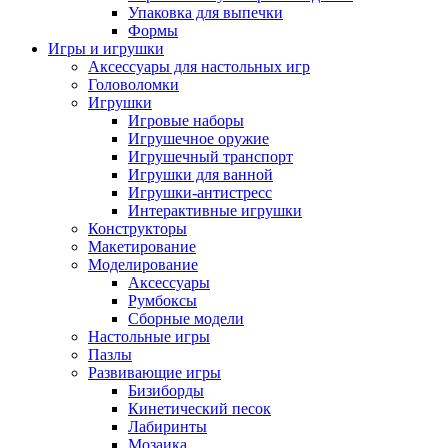
Упаковка для выпечки
Формы
Игры и игрушки
Аксессуары для настольных игр
Головоломки
Игрушки
Игровые наборы
Игрушечное оружие
Игрушечный транспорт
Игрушки для ванной
Игрушки-антистресс
Интерактивные игрушки
Конструкторы
Макетирование
Моделирование
Аксессуары
Румбоксы
Сборные модели
Настольные игры
Пазлы
Развивающие игры
Бизиборды
Кинетический песок
Лабиринты
Мозаика