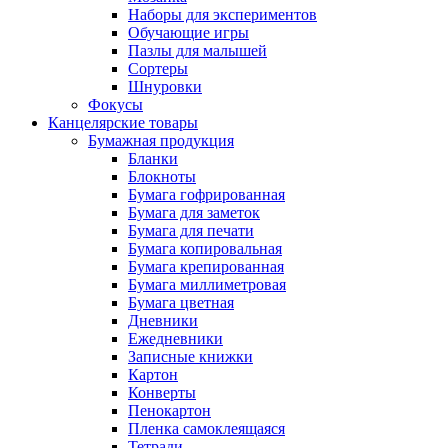
Наборы для экспериментов
Обучающие игры
Пазлы для малышей
Сортеры
Шнуровки
Фокусы
Канцелярские товары
Бумажная продукция
Бланки
Блокноты
Бумага гофрированная
Бумага для заметок
Бумага для печати
Бумага копировальная
Бумага крепированная
Бумага миллиметровая
Бумага цветная
Дневники
Ежедневники
Записные книжки
Картон
Конверты
Пенокартон
Пленка самоклеящаяся
Тетради