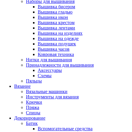
Наборы для вышивания
Вышивка бисером
Вышивка гладью
Вышивка икон
Вышивка крестом
Вышивка лентами
Вышивка на изделиях
Вышивка на одежде
Вышивка подушек
Вышивка часов
Ковровая техника
Нитки для вышивания
Принадлежности для вышивания
Аксессуары
Схемы
Пяльцы
Вязание
Вязальные машинки
Инструменты для вязания
Крючки
Пряжа
Спицы
Декорирование
Батик
Вспомогательные средства