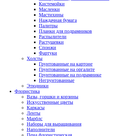
Кистемойки
Масленки
Мастихины
Наждачная бумага
Палитры
Планки для подрамников
Распылители
Растушевки
Спонжи
Фартуки
Холсты
Грунтованные на картоне
Грунтованные на оргалите
Грунтованные на подрамнике
Негрунтованные
Этюдники
Флористика
Вазы, горшки и корзины
Искусственные цветы
Каркасы
Ленты
Марблс
Наборы для выращивания
Наполнители
Пена флористическая