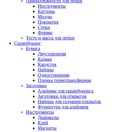
Принадлежности для лепки
Инструменты
Каттеры
Молды
Покрытия
Стеки
Формы
Тесто и масса для лепки
Скрапбукинг
Бумага
Двусторонняя
Калька
Кардсток
Наборы
Односторонняя
Пленка термотрансферная
Заготовки
Альбомы для скрапбукинга
Заготовки для открыток
Наборы для создания открыток
Фурнитура для альбомов
Инструменты
Дыроколы
Клей
Магниты