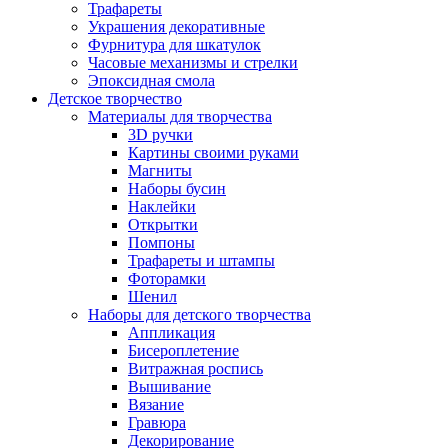
Трафареты
Украшения декоративные
Фурнитура для шкатулок
Часовые механизмы и стрелки
Эпоксидная смола
Детское творчество
Материалы для творчества
3D ручки
Картины своими руками
Магниты
Наборы бусин
Наклейки
Открытки
Помпоны
Трафареты и штампы
Фоторамки
Шенил
Наборы для детского творчества
Аппликация
Бисероплетение
Витражная роспись
Вышивание
Вязание
Гравюра
Декорирование