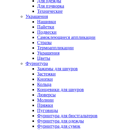
Для одежды
Для пэчворка
Технические
Украшения
Нашивки
Пайетки
Подвески
Самоклеющиеся аппликации
Стразы
Термоаппликации
Украшения
Цветы
Фурнитура
Зажимы для шнуров
Застежки
Кнопки
Кольца
Концевики для шнуров
Люверсы
Молнии
Пряжки
Пуговицы
Фурнитура для бюстгальтеров
Фурнитура для одежды
Фурнитура для сумок