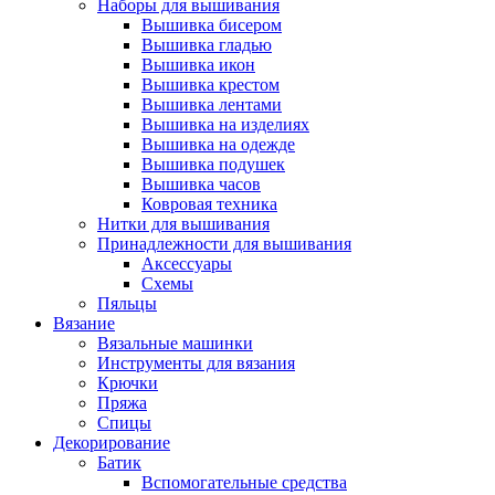
Наборы для вышивания
Вышивка бисером
Вышивка гладью
Вышивка икон
Вышивка крестом
Вышивка лентами
Вышивка на изделиях
Вышивка на одежде
Вышивка подушек
Вышивка часов
Ковровая техника
Нитки для вышивания
Принадлежности для вышивания
Аксессуары
Схемы
Пяльцы
Вязание
Вязальные машинки
Инструменты для вязания
Крючки
Пряжа
Спицы
Декорирование
Батик
Вспомогательные средства