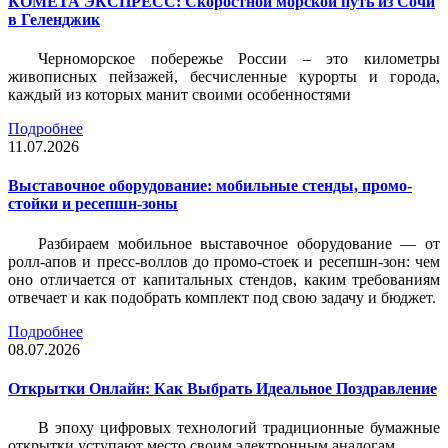
КОМЕТА ЭКСПРЕСС: Скоростной морской путь из Сочи
в Геленджик
Черноморское побережье России – это километры
живописных пейзажей, бесчисленные курорты и города,
каждый из которых манит своими особенностями
Подробнее
11.07.2026
Выставочное оборудование: мобильные стенды, промо-
стойки и ресепшн-зоны
Разбираем мобильное выставочное оборудование — от
ролл-апов и пресс-воллов до промо-стоек и ресепшн-зон: чем
оно отличается от капитальных стендов, каким требованиям
отвечает и как подобрать комплект под свою задачу и бюджет.
Подробнее
08.07.2026
Открытки Онлайн: Как Выбрать Идеальное Поздравление
В эпоху цифровых технологий традиционные бумажные
открытки уступают место своим электронным аналогам