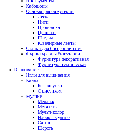
Инструменты
Кабошоны
Основы для бижутерии
Леска
Нити
Проволока
Цепочки
Шнуры
Ювелирные ленты
Станки для бисероплетения
Фурнитура для бижутерии
Фурнитура декоративная
Фурнитура техническая
Вышивание
Иглы для вышивания
Канва
Без рисунка
С рисунком
Мулине
Меланж
Металлик
Мультиколор
Наборы мулине
Сатин
Шерсть