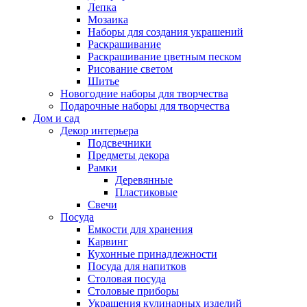
Лепка
Мозаика
Наборы для создания украшений
Раскрашивание
Раскрашивание цветным песком
Рисование светом
Шитье
Новогодние наборы для творчества
Подарочные наборы для творчества
Дом и сад
Декор интерьера
Подсвечники
Предметы декора
Рамки
Деревянные
Пластиковые
Свечи
Посуда
Емкости для хранения
Карвинг
Кухонные принадлежности
Посуда для напитков
Столовая посуда
Столовые приборы
Украшения кулинарных изделий