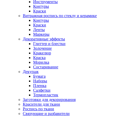
Инструменты
Контуры
Краски
Витражная роспись по стеклу и керамике
Контуры
Краски
Ленты
Маркеры
Декоративные эффекты
Глиттер и блестки
Золочение
Кракелюр
Краска
Морилка
Состаривание
Декупаж
Бумага
Наборы
Пленка
Салфетки
Термопластик
Заготовки для декорирования
Красители для ткани
Роспись по ткани
Связующие и разбавители