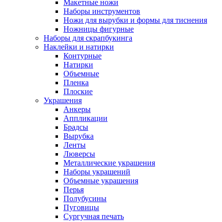
Макетные ножи
Наборы инструментов
Ножи для вырубки и формы для тиснения
Ножницы фигурные
Наборы для скрапбукинга
Наклейки и натирки
Контурные
Натирки
Объемные
Пленка
Плоские
Украшения
Анкеры
Аппликации
Брадсы
Вырубка
Ленты
Люверсы
Металлические украшения
Наборы украшений
Объемные украшения
Перья
Полубусины
Пуговицы
Сургучная печать