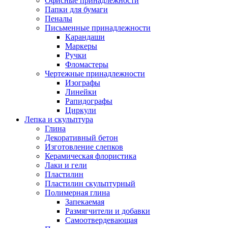
Офисные принадлежности
Папки для бумаги
Пеналы
Письменные принадлежности
Карандаши
Маркеры
Ручки
Фломастеры
Чертежные принадлежности
Изографы
Линейки
Рапидографы
Циркули
Лепка и скульптура
Глина
Декоративный бетон
Изготовление слепков
Керамическая флористика
Лаки и гели
Пластилин
Пластилин скульптурный
Полимерная глина
Запекаемая
Размягчители и добавки
Самоотвердевающая