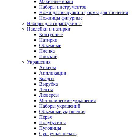
Макетные ножи
Наборы инструментов
Ножи для вырубки и формы для тиснения
Ножницы фигурные
Наборы для скрапбукинга
Наклейки и натирки
Контурные
Натирки
Объемные
Пленка
Плоские
Украшения
Анкеры
Аппликации
Брадсы
Вырубка
Ленты
Люверсы
Металлические украшения
Наборы украшений
Объемные украшения
Перья
Полубусины
Пуговицы
Сургучная печать