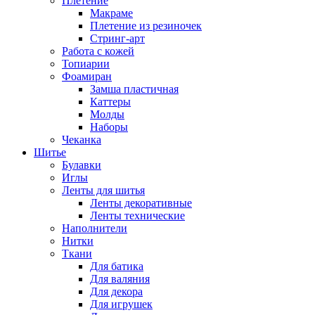
Плетение
Макраме
Плетение из резиночек
Стринг-арт
Работа с кожей
Топиарии
Фоамиран
Замша пластичная
Каттеры
Молды
Наборы
Чеканка
Шитье
Булавки
Иглы
Ленты для шитья
Ленты декоративные
Ленты технические
Наполнители
Нитки
Ткани
Для батика
Для валяния
Для декора
Для игрушек