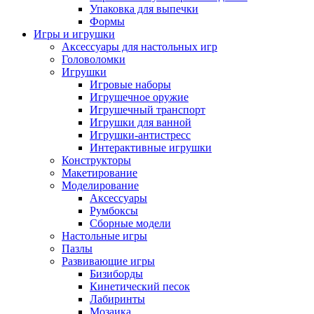
Упаковка для выпечки
Формы
Игры и игрушки
Аксессуары для настольных игр
Головоломки
Игрушки
Игровые наборы
Игрушечное оружие
Игрушечный транспорт
Игрушки для ванной
Игрушки-антистресс
Интерактивные игрушки
Конструкторы
Макетирование
Моделирование
Аксессуары
Румбоксы
Сборные модели
Настольные игры
Пазлы
Развивающие игры
Бизиборды
Кинетический песок
Лабиринты
Мозаика