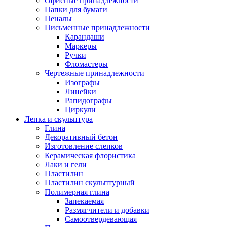
Офисные принадлежности
Папки для бумаги
Пеналы
Письменные принадлежности
Карандаши
Маркеры
Ручки
Фломастеры
Чертежные принадлежности
Изографы
Линейки
Рапидографы
Циркули
Лепка и скульптура
Глина
Декоративный бетон
Изготовление слепков
Керамическая флористика
Лаки и гели
Пластилин
Пластилин скульптурный
Полимерная глина
Запекаемая
Размягчители и добавки
Самоотвердевающая