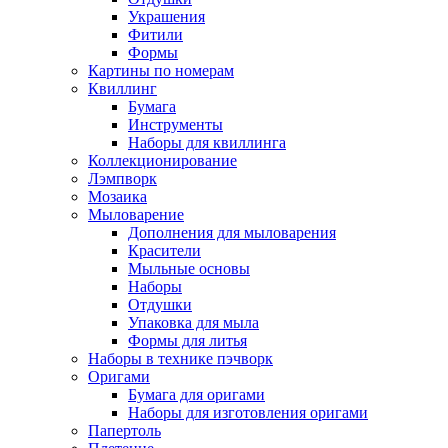
Украшения
Фитили
Формы
Картины по номерам
Квиллинг
Бумага
Инструменты
Наборы для квиллинга
Коллекционирование
Лэмпворк
Мозаика
Мыловарение
Дополнения для мыловарения
Красители
Мыльные основы
Наборы
Отдушки
Упаковка для мыла
Формы для литья
Наборы в технике пэчворк
Оригами
Бумага для оригами
Наборы для изготовления оригами
Папертоль