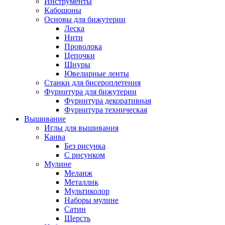
Инструменты
Кабошоны
Основы для бижутерии
Леска
Нити
Проволока
Цепочки
Шнуры
Ювелирные ленты
Станки для бисероплетения
Фурнитура для бижутерии
Фурнитура декоративная
Фурнитура техническая
Вышивание
Иглы для вышивания
Канва
Без рисунка
С рисунком
Мулине
Меланж
Металлик
Мультиколор
Наборы мулине
Сатин
Шерсть