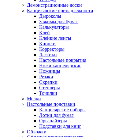
Демонстрационные доски
Канцелярские принадлежности
Дыроколы
Зажимы для бумаг
Калькуляторы
Клей
Клейкие ленты
Кнопки
Корректоры
Ластики
Настольные покрытия
Ножи канцелярские
Ножницы
Резаки
Скрепки
Степлеры
Точилки
Мелки
Настольные подставки
Канцелярские наборы
Лотки для бумаг
Органайзеры
Подставки для книг
Обложки