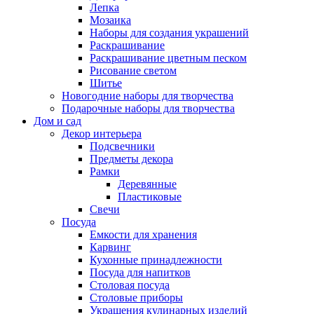
Лепка
Мозаика
Наборы для создания украшений
Раскрашивание
Раскрашивание цветным песком
Рисование светом
Шитье
Новогодние наборы для творчества
Подарочные наборы для творчества
Дом и сад
Декор интерьера
Подсвечники
Предметы декора
Рамки
Деревянные
Пластиковые
Свечи
Посуда
Емкости для хранения
Карвинг
Кухонные принадлежности
Посуда для напитков
Столовая посуда
Столовые приборы
Украшения кулинарных изделий