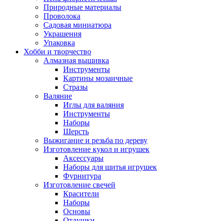
Природные материалы
Проволока
Садовая миниатюра
Украшения
Упаковка
Хобби и творчество
Алмазная вышивка
Инструменты
Картины мозаичные
Стразы
Валяние
Иглы для валяния
Инструменты
Наборы
Шерсть
Выжигание и резьба по дереву
Изготовление кукол и игрушек
Аксессуары
Наборы для шитья игрушек
Фурнитура
Изготовление свечей
Красители
Наборы
Основы
Отдушки