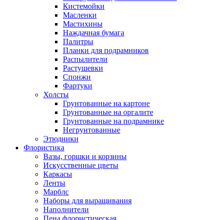
Кистемойки
Масленки
Мастихины
Наждачная бумага
Палитры
Планки для подрамников
Распылители
Растушевки
Спонжи
Фартуки
Холсты
Грунтованные на картоне
Грунтованные на оргалите
Грунтованные на подрамнике
Негрунтованные
Этюдники
Флористика
Вазы, горшки и корзины
Искусственные цветы
Каркасы
Ленты
Марблс
Наборы для выращивания
Наполнители
Пена флористическая