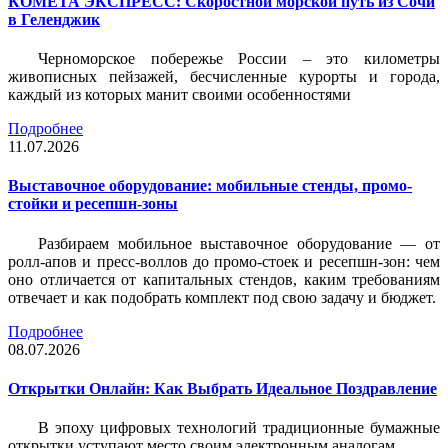
КОМЕТА ЭКСПРЕСС: Скоростной морской путь из Сочи
в Геленджик
Черноморское побережье России – это километры
живописных пейзажей, бесчисленные курорты и города,
каждый из которых манит своими особенностями
Подробнее
11.07.2026
Выставочное оборудование: мобильные стенды, промо-
стойки и ресепшн-зоны
Разбираем мобильное выставочное оборудование — от
ролл-апов и пресс-воллов до промо-стоек и ресепшн-зон: чем
оно отличается от капитальных стендов, каким требованиям
отвечает и как подобрать комплект под свою задачу и бюджет.
Подробнее
08.07.2026
Открытки Онлайн: Как Выбрать Идеальное Поздравление
В эпоху цифровых технологий традиционные бумажные
открытки уступают место своим электронным аналогам