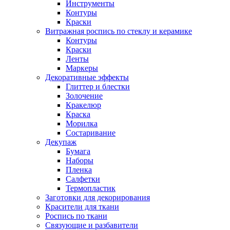
Инструменты
Контуры
Краски
Витражная роспись по стеклу и керамике
Контуры
Краски
Ленты
Маркеры
Декоративные эффекты
Глиттер и блестки
Золочение
Кракелюр
Краска
Морилка
Состаривание
Декупаж
Бумага
Наборы
Пленка
Салфетки
Термопластик
Заготовки для декорирования
Красители для ткани
Роспись по ткани
Связующие и разбавители