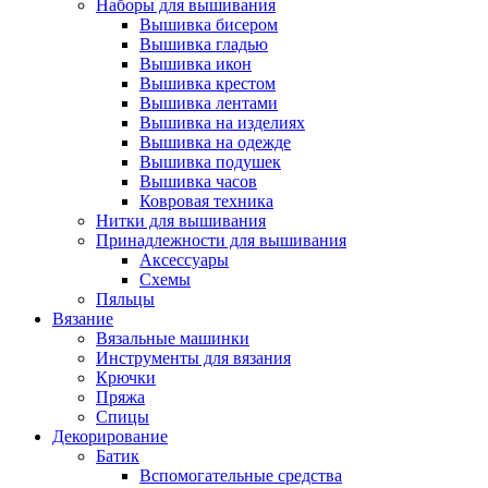
Наборы для вышивания
Вышивка бисером
Вышивка гладью
Вышивка икон
Вышивка крестом
Вышивка лентами
Вышивка на изделиях
Вышивка на одежде
Вышивка подушек
Вышивка часов
Ковровая техника
Нитки для вышивания
Принадлежности для вышивания
Аксессуары
Схемы
Пяльцы
Вязание
Вязальные машинки
Инструменты для вязания
Крючки
Пряжа
Спицы
Декорирование
Батик
Вспомогательные средства