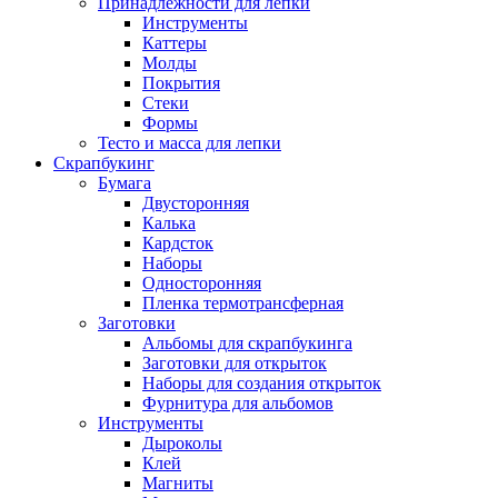
Принадлежности для лепки
Инструменты
Каттеры
Молды
Покрытия
Стеки
Формы
Тесто и масса для лепки
Скрапбукинг
Бумага
Двусторонняя
Калька
Кардсток
Наборы
Односторонняя
Пленка термотрансферная
Заготовки
Альбомы для скрапбукинга
Заготовки для открыток
Наборы для создания открыток
Фурнитура для альбомов
Инструменты
Дыроколы
Клей
Магниты