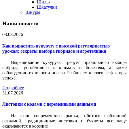
Шилья
Шкатулки
Шнуры
Наши новости
03.08.2026
Как вырастить кукурузу с высокой регулярностью
урожая: секреты выбора гибридов и агротехники
Выращивание кукурузы требует правильного выбора
гибрида, устойчивого к климату и болезням, а также
соблюдения технологии посева. Разбираем ключевые факторы
успеха.
Подробнее
31.07.2026
Листовки c кодами с переменными данными
На фоне современного рынка, забитого шаблонной
рекламой, традиционные листовки и буклеты все чаще
оказываются в корзине