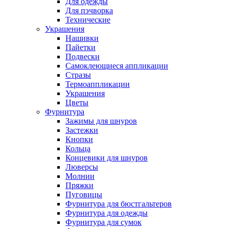
Для одежды
Для пэчворка
Технические
Украшения
Нашивки
Пайетки
Подвески
Самоклеющиеся аппликации
Стразы
Термоаппликации
Украшения
Цветы
Фурнитура
Зажимы для шнуров
Застежки
Кнопки
Кольца
Концевики для шнуров
Люверсы
Молнии
Пряжки
Пуговицы
Фурнитура для бюстгальтеров
Фурнитура для одежды
Фурнитура для сумок