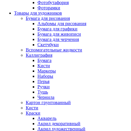
Фотобутафория
Фоторамки
Товары для художников
Бумага для рисования
Альбомы для рисования
Бумага для графики
Бумага для живописи
Бумага для черчения
Скетчбуки
Вспомогательные жидкости
Каллиграфия
Бумага
Кисти
Маркеры
Наборы
Перья
Ручки
Тушь
Чернила
Картон грунтованный
Кисти
Краски
Акварель
Акрил декоративный
Акрил художественный