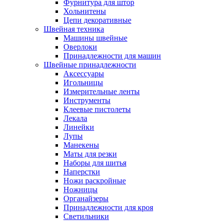
Фурнитура для штор
Хольнитены
Цепи декоративные
Швейная техника
Машины швейные
Оверлоки
Принадлежности для машин
Швейные принадлежности
Аксессуары
Игольницы
Измерительные ленты
Инструменты
Клеевые пистолеты
Лекала
Линейки
Лупы
Манекены
Маты для резки
Наборы для шитья
Наперстки
Ножи раскройные
Ножницы
Органайзеры
Принадлежности для кроя
Светильники