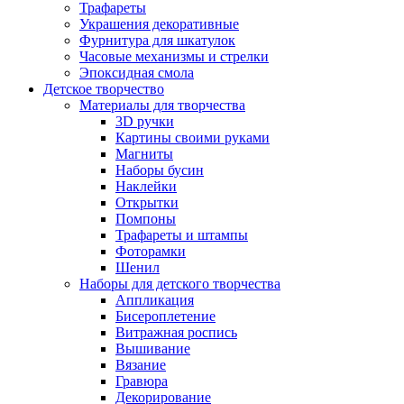
Трафареты
Украшения декоративные
Фурнитура для шкатулок
Часовые механизмы и стрелки
Эпоксидная смола
Детское творчество
Материалы для творчества
3D ручки
Картины своими руками
Магниты
Наборы бусин
Наклейки
Открытки
Помпоны
Трафареты и штампы
Фоторамки
Шенил
Наборы для детского творчества
Аппликация
Бисероплетение
Витражная роспись
Вышивание
Вязание
Гравюра
Декорирование