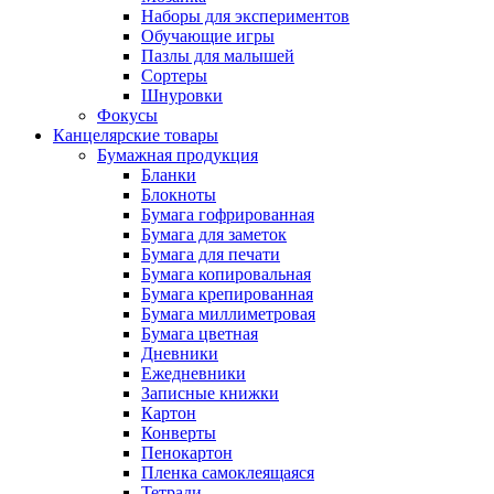
Наборы для экспериментов
Обучающие игры
Пазлы для малышей
Сортеры
Шнуровки
Фокусы
Канцелярские товары
Бумажная продукция
Бланки
Блокноты
Бумага гофрированная
Бумага для заметок
Бумага для печати
Бумага копировальная
Бумага крепированная
Бумага миллиметровая
Бумага цветная
Дневники
Ежедневники
Записные книжки
Картон
Конверты
Пенокартон
Пленка самоклеящаяся
Тетради