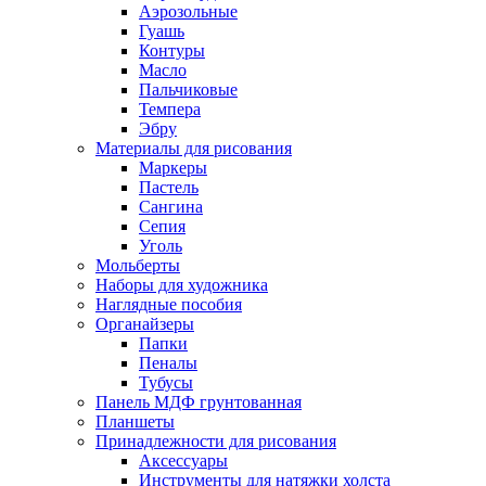
Аэрозольные
Гуашь
Контуры
Масло
Пальчиковые
Темпера
Эбру
Материалы для рисования
Маркеры
Пастель
Сангина
Сепия
Уголь
Мольберты
Наборы для художника
Наглядные пособия
Органайзеры
Папки
Пеналы
Тубусы
Панель МДФ грунтованная
Планшеты
Принадлежности для рисования
Аксессуары
Инструменты для натяжки холста