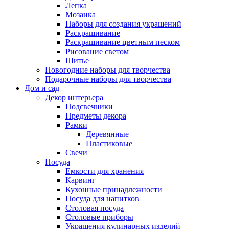
Лепка
Мозаика
Наборы для создания украшений
Раскрашивание
Раскрашивание цветным песком
Рисование светом
Шитье
Новогодние наборы для творчества
Подарочные наборы для творчества
Дом и сад
Декор интерьера
Подсвечники
Предметы декора
Рамки
Деревянные
Пластиковые
Свечи
Посуда
Емкости для хранения
Карвинг
Кухонные принадлежности
Посуда для напитков
Столовая посуда
Столовые приборы
Украшения кулинарных изделий