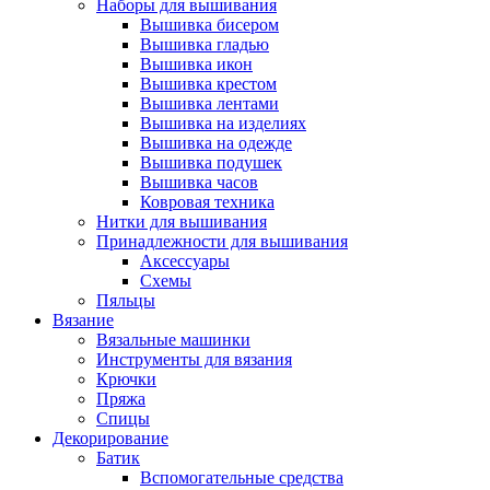
Наборы для вышивания
Вышивка бисером
Вышивка гладью
Вышивка икон
Вышивка крестом
Вышивка лентами
Вышивка на изделиях
Вышивка на одежде
Вышивка подушек
Вышивка часов
Ковровая техника
Нитки для вышивания
Принадлежности для вышивания
Аксессуары
Схемы
Пяльцы
Вязание
Вязальные машинки
Инструменты для вязания
Крючки
Пряжа
Спицы
Декорирование
Батик
Вспомогательные средства