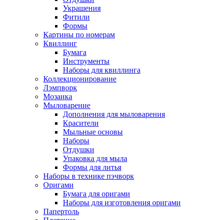
Украшения
Фитили
Формы
Картины по номерам
Квиллинг
Бумага
Инструменты
Наборы для квиллинга
Коллекционирование
Лэмпворк
Мозаика
Мыловарение
Дополнения для мыловарения
Красители
Мыльные основы
Наборы
Отдушки
Упаковка для мыла
Формы для литья
Наборы в технике пэчворк
Оригами
Бумага для оригами
Наборы для изготовления оригами
Папертоль