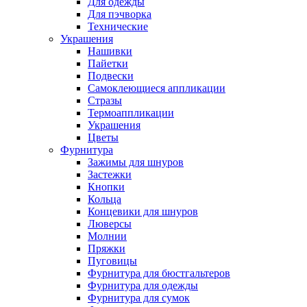
Для одежды
Для пэчворка
Технические
Украшения
Нашивки
Пайетки
Подвески
Самоклеющиеся аппликации
Стразы
Термоаппликации
Украшения
Цветы
Фурнитура
Зажимы для шнуров
Застежки
Кнопки
Кольца
Концевики для шнуров
Люверсы
Молнии
Пряжки
Пуговицы
Фурнитура для бюстгальтеров
Фурнитура для одежды
Фурнитура для сумок