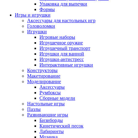
Упаковка для выпечки
Формы
Игры и игрушки
Аксессуары для настольных игр
Головоломки
Игрушки
Игровые наборы
Игрушечное оружие
Игрушечный транспорт
Игрушки для ванной
Игрушки-антистресс
Интерактивные игрушки
Конструкторы
Макетирование
Моделирование
Аксессуары
Румбоксы
Сборные модели
Настольные игры
Пазлы
Развивающие игры
Бизиборды
Кинетический песок
Лабиринты
Мозаика