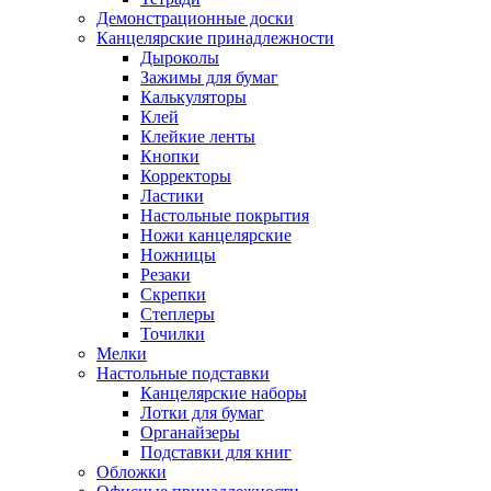
Демонстрационные доски
Канцелярские принадлежности
Дыроколы
Зажимы для бумаг
Калькуляторы
Клей
Клейкие ленты
Кнопки
Корректоры
Ластики
Настольные покрытия
Ножи канцелярские
Ножницы
Резаки
Скрепки
Степлеры
Точилки
Мелки
Настольные подставки
Канцелярские наборы
Лотки для бумаг
Органайзеры
Подставки для книг
Обложки