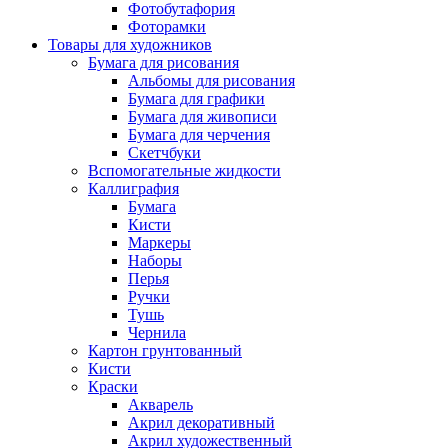
Фотобутафория
Фоторамки
Товары для художников
Бумага для рисования
Альбомы для рисования
Бумага для графики
Бумага для живописи
Бумага для черчения
Скетчбуки
Вспомогательные жидкости
Каллиграфия
Бумага
Кисти
Маркеры
Наборы
Перья
Ручки
Тушь
Чернила
Картон грунтованный
Кисти
Краски
Акварель
Акрил декоративный
Акрил художественный