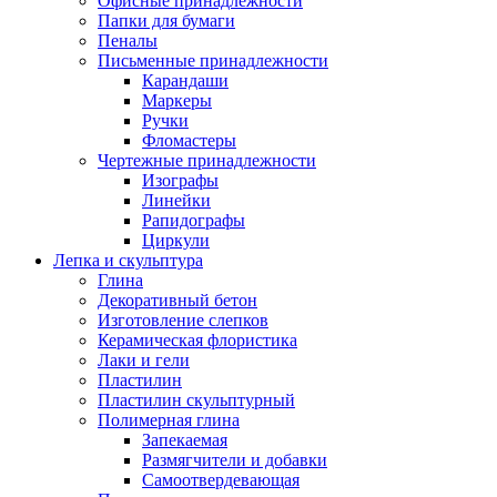
Офисные принадлежности
Папки для бумаги
Пеналы
Письменные принадлежности
Карандаши
Маркеры
Ручки
Фломастеры
Чертежные принадлежности
Изографы
Линейки
Рапидографы
Циркули
Лепка и скульптура
Глина
Декоративный бетон
Изготовление слепков
Керамическая флористика
Лаки и гели
Пластилин
Пластилин скульптурный
Полимерная глина
Запекаемая
Размягчители и добавки
Самоотвердевающая