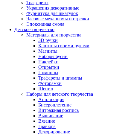
Трафареты
Украшения декоративные
Фурнитура для шкатулок
Часовые механизмы и стрелки
Эпоксидная смола
Детское творчество
Материалы для творчества
3D ручки
Картины своими руками
Магниты
Наборы бусин
Наклейки
Открытки
Помпоны
Трафареты и штампы
Фоторамки
Шенил
Наборы для детского творчества
Аппликация
Бисероплетение
Витражная роспись
Вышивание
Вязание
Гравюра
Декорирование