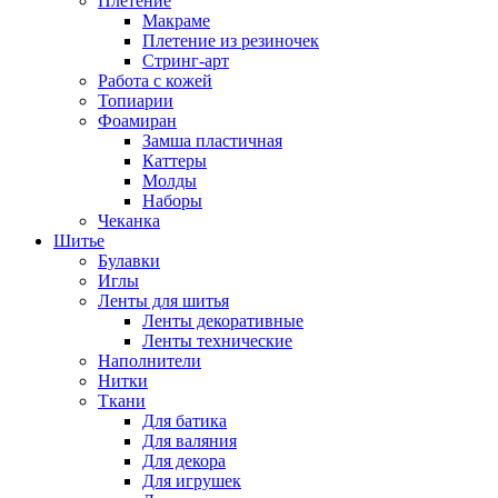
Плетение
Макраме
Плетение из резиночек
Стринг-арт
Работа с кожей
Топиарии
Фоамиран
Замша пластичная
Каттеры
Молды
Наборы
Чеканка
Шитье
Булавки
Иглы
Ленты для шитья
Ленты декоративные
Ленты технические
Наполнители
Нитки
Ткани
Для батика
Для валяния
Для декора
Для игрушек