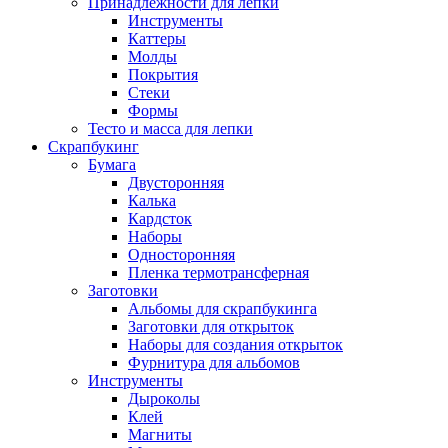
Принадлежности для лепки
Инструменты
Каттеры
Молды
Покрытия
Стеки
Формы
Тесто и масса для лепки
Скрапбукинг
Бумага
Двусторонняя
Калька
Кардсток
Наборы
Односторонняя
Пленка термотрансферная
Заготовки
Альбомы для скрапбукинга
Заготовки для открыток
Наборы для создания открыток
Фурнитура для альбомов
Инструменты
Дыроколы
Клей
Магниты