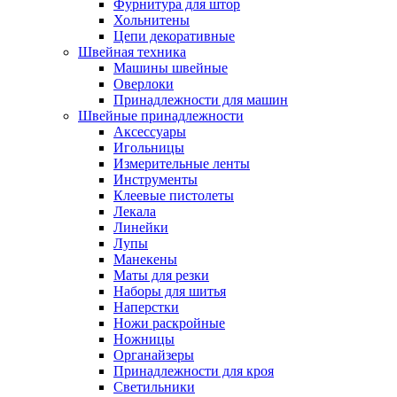
Фурнитура для штор
Хольнитены
Цепи декоративные
Швейная техника
Машины швейные
Оверлоки
Принадлежности для машин
Швейные принадлежности
Аксессуары
Игольницы
Измерительные ленты
Инструменты
Клеевые пистолеты
Лекала
Линейки
Лупы
Манекены
Маты для резки
Наборы для шитья
Наперстки
Ножи раскройные
Ножницы
Органайзеры
Принадлежности для кроя
Светильники