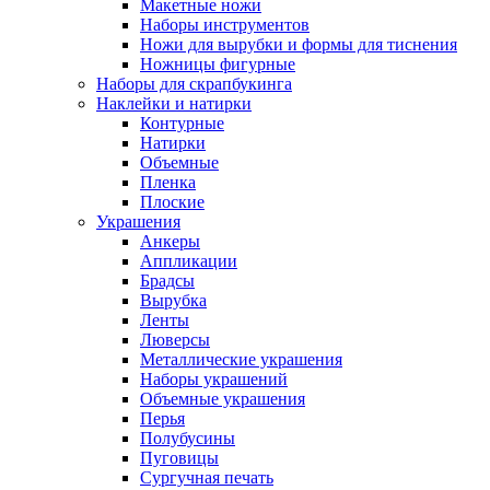
Макетные ножи
Наборы инструментов
Ножи для вырубки и формы для тиснения
Ножницы фигурные
Наборы для скрапбукинга
Наклейки и натирки
Контурные
Натирки
Объемные
Пленка
Плоские
Украшения
Анкеры
Аппликации
Брадсы
Вырубка
Ленты
Люверсы
Металлические украшения
Наборы украшений
Объемные украшения
Перья
Полубусины
Пуговицы
Сургучная печать