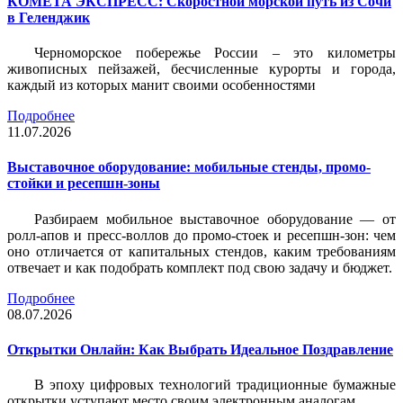
КОМЕТА ЭКСПРЕСС: Скоростной морской путь из Сочи
в Геленджик
Черноморское побережье России – это километры
живописных пейзажей, бесчисленные курорты и города,
каждый из которых манит своими особенностями
Подробнее
11.07.2026
Выставочное оборудование: мобильные стенды, промо-
стойки и ресепшн-зоны
Разбираем мобильное выставочное оборудование — от
ролл-апов и пресс-воллов до промо-стоек и ресепшн-зон: чем
оно отличается от капитальных стендов, каким требованиям
отвечает и как подобрать комплект под свою задачу и бюджет.
Подробнее
08.07.2026
Открытки Онлайн: Как Выбрать Идеальное Поздравление
В эпоху цифровых технологий традиционные бумажные
открытки уступают место своим электронным аналогам