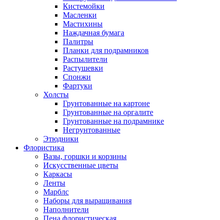
Кистемойки
Масленки
Мастихины
Наждачная бумага
Палитры
Планки для подрамников
Распылители
Растушевки
Спонжи
Фартуки
Холсты
Грунтованные на картоне
Грунтованные на оргалите
Грунтованные на подрамнике
Негрунтованные
Этюдники
Флористика
Вазы, горшки и корзины
Искусственные цветы
Каркасы
Ленты
Марблс
Наборы для выращивания
Наполнители
Пена флористическая