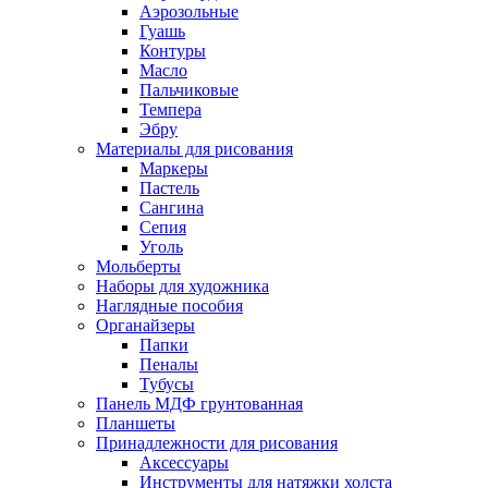
Аэрозольные
Гуашь
Контуры
Масло
Пальчиковые
Темпера
Эбру
Материалы для рисования
Маркеры
Пастель
Сангина
Сепия
Уголь
Мольберты
Наборы для художника
Наглядные пособия
Органайзеры
Папки
Пеналы
Тубусы
Панель МДФ грунтованная
Планшеты
Принадлежности для рисования
Аксессуары
Инструменты для натяжки холста