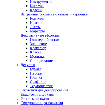
Инструменты
Контуры
Краски
Витражная роспись по стеклу и керамике
Контуры
Краски
Ленты
Маркеры
Декоративные эффекты
Глиттер и блестки
Золочение
Кракелюр
Краска
Морилка
Состаривание
Декупаж
Бумага
Наборы
Пленка
Салфетки
Термопластик
Заготовки для декорирования
Красители для ткани
Роспись по ткани
Связующие и разбавители