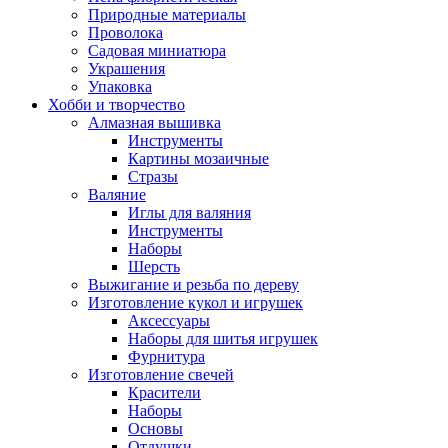
Природные материалы
Проволока
Садовая миниатюра
Украшения
Упаковка
Хобби и творчество
Алмазная вышивка
Инструменты
Картины мозаичные
Стразы
Валяние
Иглы для валяния
Инструменты
Наборы
Шерсть
Выжигание и резьба по дереву
Изготовление кукол и игрушек
Аксессуары
Наборы для шитья игрушек
Фурнитура
Изготовление свечей
Красители
Наборы
Основы
Отдушки