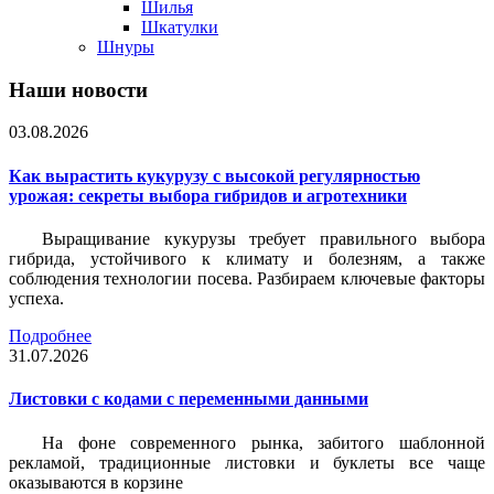
Шилья
Шкатулки
Шнуры
Наши новости
03.08.2026
Как вырастить кукурузу с высокой регулярностью
урожая: секреты выбора гибридов и агротехники
Выращивание кукурузы требует правильного выбора
гибрида, устойчивого к климату и болезням, а также
соблюдения технологии посева. Разбираем ключевые факторы
успеха.
Подробнее
31.07.2026
Листовки c кодами с переменными данными
На фоне современного рынка, забитого шаблонной
рекламой, традиционные листовки и буклеты все чаще
оказываются в корзине