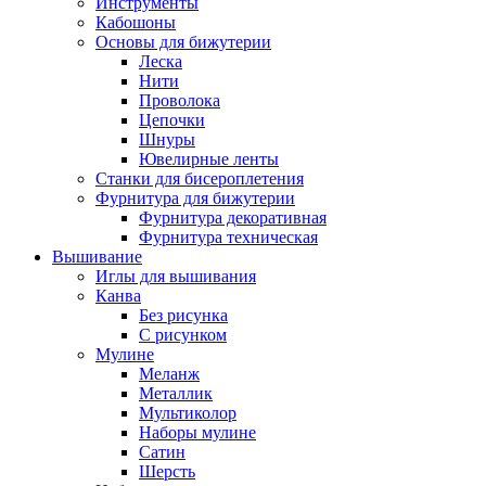
Инструменты
Кабошоны
Основы для бижутерии
Леска
Нити
Проволока
Цепочки
Шнуры
Ювелирные ленты
Станки для бисероплетения
Фурнитура для бижутерии
Фурнитура декоративная
Фурнитура техническая
Вышивание
Иглы для вышивания
Канва
Без рисунка
С рисунком
Мулине
Меланж
Металлик
Мультиколор
Наборы мулине
Сатин
Шерсть