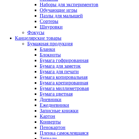
Наборы для экспериментов
Обучающие игры
Пазлы для малышей
Сортеры
Шнуровки
Фокусы
Канцелярские товары
Бумажная продукция
Бланки
Блокноты
Бумага гофрированная
Бумага для заметок
Бумага для печати
Бумага копировальная
Бумага крепированная
Бумага миллиметровая
Бумага цветная
Дневники
Ежедневники
Записные книжки
Картон
Конверты
Пенокартон
Пленка самоклеящаяся
Тетради