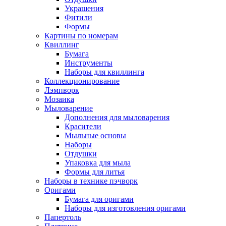
Украшения
Фитили
Формы
Картины по номерам
Квиллинг
Бумага
Инструменты
Наборы для квиллинга
Коллекционирование
Лэмпворк
Мозаика
Мыловарение
Дополнения для мыловарения
Красители
Мыльные основы
Наборы
Отдушки
Упаковка для мыла
Формы для литья
Наборы в технике пэчворк
Оригами
Бумага для оригами
Наборы для изготовления оригами
Папертоль