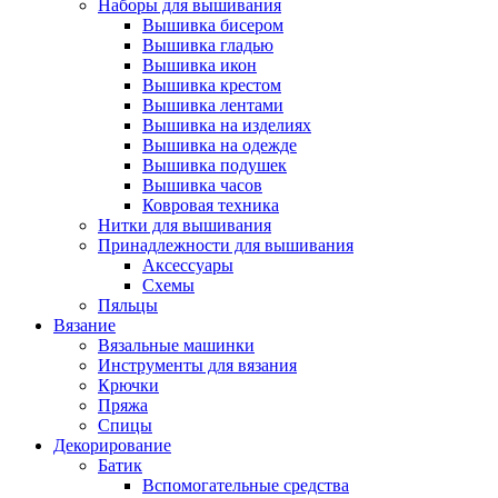
Наборы для вышивания
Вышивка бисером
Вышивка гладью
Вышивка икон
Вышивка крестом
Вышивка лентами
Вышивка на изделиях
Вышивка на одежде
Вышивка подушек
Вышивка часов
Ковровая техника
Нитки для вышивания
Принадлежности для вышивания
Аксессуары
Схемы
Пяльцы
Вязание
Вязальные машинки
Инструменты для вязания
Крючки
Пряжа
Спицы
Декорирование
Батик
Вспомогательные средства