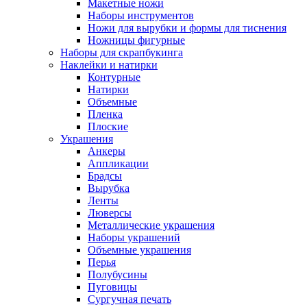
Макетные ножи
Наборы инструментов
Ножи для вырубки и формы для тиснения
Ножницы фигурные
Наборы для скрапбукинга
Наклейки и натирки
Контурные
Натирки
Объемные
Пленка
Плоские
Украшения
Анкеры
Аппликации
Брадсы
Вырубка
Ленты
Люверсы
Металлические украшения
Наборы украшений
Объемные украшения
Перья
Полубусины
Пуговицы
Сургучная печать