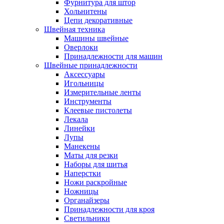
Фурнитура для штор
Хольнитены
Цепи декоративные
Швейная техника
Машины швейные
Оверлоки
Принадлежности для машин
Швейные принадлежности
Аксессуары
Игольницы
Измерительные ленты
Инструменты
Клеевые пистолеты
Лекала
Линейки
Лупы
Манекены
Маты для резки
Наборы для шитья
Наперстки
Ножи раскройные
Ножницы
Органайзеры
Принадлежности для кроя
Светильники