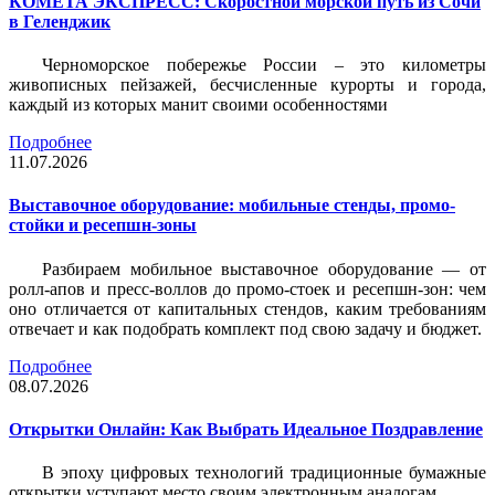
КОМЕТА ЭКСПРЕСС: Скоростной морской путь из Сочи
в Геленджик
Черноморское побережье России – это километры
живописных пейзажей, бесчисленные курорты и города,
каждый из которых манит своими особенностями
Подробнее
11.07.2026
Выставочное оборудование: мобильные стенды, промо-
стойки и ресепшн-зоны
Разбираем мобильное выставочное оборудование — от
ролл-апов и пресс-воллов до промо-стоек и ресепшн-зон: чем
оно отличается от капитальных стендов, каким требованиям
отвечает и как подобрать комплект под свою задачу и бюджет.
Подробнее
08.07.2026
Открытки Онлайн: Как Выбрать Идеальное Поздравление
В эпоху цифровых технологий традиционные бумажные
открытки уступают место своим электронным аналогам