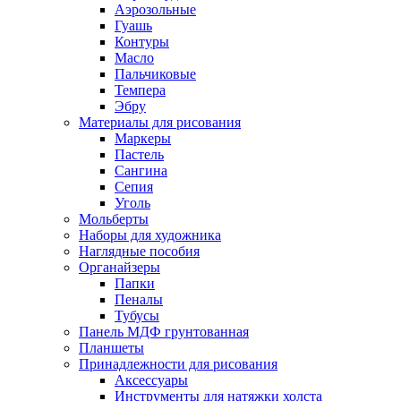
Аэрозольные
Гуашь
Контуры
Масло
Пальчиковые
Темпера
Эбру
Материалы для рисования
Маркеры
Пастель
Сангина
Сепия
Уголь
Мольберты
Наборы для художника
Наглядные пособия
Органайзеры
Папки
Пеналы
Тубусы
Панель МДФ грунтованная
Планшеты
Принадлежности для рисования
Аксессуары
Инструменты для натяжки холста