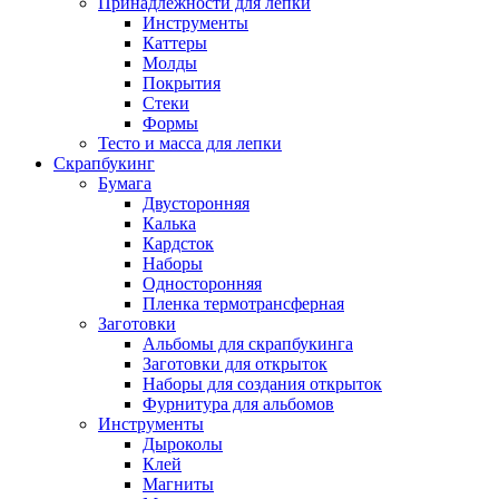
Принадлежности для лепки
Инструменты
Каттеры
Молды
Покрытия
Стеки
Формы
Тесто и масса для лепки
Скрапбукинг
Бумага
Двусторонняя
Калька
Кардсток
Наборы
Односторонняя
Пленка термотрансферная
Заготовки
Альбомы для скрапбукинга
Заготовки для открыток
Наборы для создания открыток
Фурнитура для альбомов
Инструменты
Дыроколы
Клей
Магниты