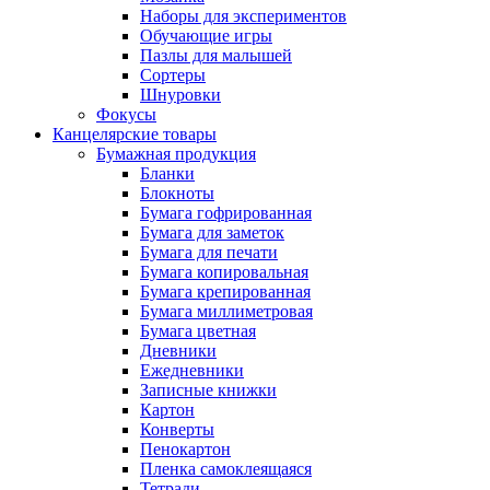
Наборы для экспериментов
Обучающие игры
Пазлы для малышей
Сортеры
Шнуровки
Фокусы
Канцелярские товары
Бумажная продукция
Бланки
Блокноты
Бумага гофрированная
Бумага для заметок
Бумага для печати
Бумага копировальная
Бумага крепированная
Бумага миллиметровая
Бумага цветная
Дневники
Ежедневники
Записные книжки
Картон
Конверты
Пенокартон
Пленка самоклеящаяся
Тетради