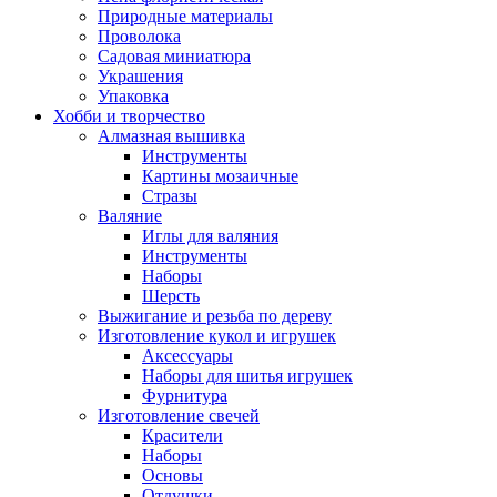
Природные материалы
Проволока
Садовая миниатюра
Украшения
Упаковка
Хобби и творчество
Алмазная вышивка
Инструменты
Картины мозаичные
Стразы
Валяние
Иглы для валяния
Инструменты
Наборы
Шерсть
Выжигание и резьба по дереву
Изготовление кукол и игрушек
Аксессуары
Наборы для шитья игрушек
Фурнитура
Изготовление свечей
Красители
Наборы
Основы
Отдушки