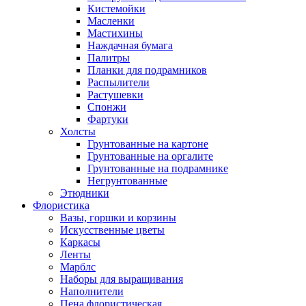
Кистемойки
Масленки
Мастихины
Наждачная бумага
Палитры
Планки для подрамников
Распылители
Растушевки
Спонжи
Фартуки
Холсты
Грунтованные на картоне
Грунтованные на оргалите
Грунтованные на подрамнике
Негрунтованные
Этюдники
Флористика
Вазы, горшки и корзины
Искусственные цветы
Каркасы
Ленты
Марблс
Наборы для выращивания
Наполнители
Пена флористическая