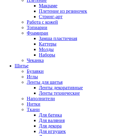
Плетение
Макраме
Плетение из резиночек
Стринг-арт
Работа с кожей
Топиарии
Фоамиран
Замша пластичная
Каттеры
Молды
Наборы
Чеканка
Шитье
Булавки
Иглы
Ленты для шитья
Ленты декоративные
Ленты технические
Наполнители
Нитки
Ткани
Для батика
Для валяния
Для декора
Для игрушек