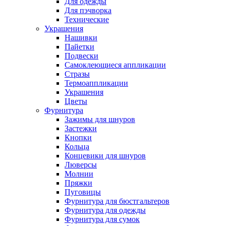
Для одежды
Для пэчворка
Технические
Украшения
Нашивки
Пайетки
Подвески
Самоклеющиеся аппликации
Стразы
Термоаппликации
Украшения
Цветы
Фурнитура
Зажимы для шнуров
Застежки
Кнопки
Кольца
Концевики для шнуров
Люверсы
Молнии
Пряжки
Пуговицы
Фурнитура для бюстгальтеров
Фурнитура для одежды
Фурнитура для сумок