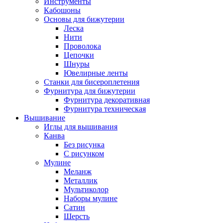
Инструменты
Кабошоны
Основы для бижутерии
Леска
Нити
Проволока
Цепочки
Шнуры
Ювелирные ленты
Станки для бисероплетения
Фурнитура для бижутерии
Фурнитура декоративная
Фурнитура техническая
Вышивание
Иглы для вышивания
Канва
Без рисунка
С рисунком
Мулине
Меланж
Металлик
Мультиколор
Наборы мулине
Сатин
Шерсть