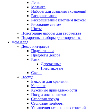
Лепка
Мозаика
Наборы для создания украшений
Раскрашивание
Раскрашивание цветным песком
Рисование светом
Шитье
Новогодние наборы для творчества
Подарочные наборы для творчества
Дом и сад
Декор интерьера
Подсвечники
Предметы декора
Рамки
Деревянные
Пластиковые
Свечи
Посуда
Емкости для хранения
Карвинг
Кухонные принадлежности
Посуда для напитков
Столовая посуда
Столовые приборы
Украшения кулинарных изделий