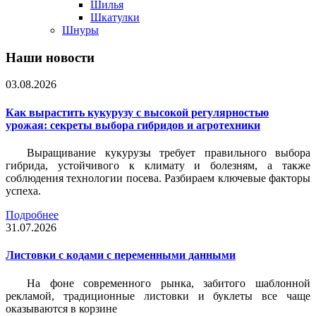
Шилья
Шкатулки
Шнуры
Наши новости
03.08.2026
Как вырастить кукурузу с высокой регулярностью
урожая: секреты выбора гибридов и агротехники
Выращивание кукурузы требует правильного выбора
гибрида, устойчивого к климату и болезням, а также
соблюдения технологии посева. Разбираем ключевые факторы
успеха.
Подробнее
31.07.2026
Листовки c кодами с переменными данными
На фоне современного рынка, забитого шаблонной
рекламой, традиционные листовки и буклеты все чаще
оказываются в корзине