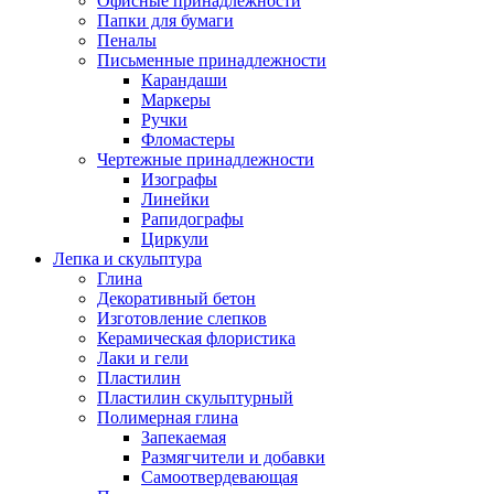
Офисные принадлежности
Папки для бумаги
Пеналы
Письменные принадлежности
Карандаши
Маркеры
Ручки
Фломастеры
Чертежные принадлежности
Изографы
Линейки
Рапидографы
Циркули
Лепка и скульптура
Глина
Декоративный бетон
Изготовление слепков
Керамическая флористика
Лаки и гели
Пластилин
Пластилин скульптурный
Полимерная глина
Запекаемая
Размягчители и добавки
Самоотвердевающая