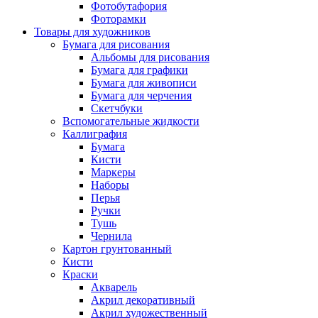
Фотобутафория
Фоторамки
Товары для художников
Бумага для рисования
Альбомы для рисования
Бумага для графики
Бумага для живописи
Бумага для черчения
Скетчбуки
Вспомогательные жидкости
Каллиграфия
Бумага
Кисти
Маркеры
Наборы
Перья
Ручки
Тушь
Чернила
Картон грунтованный
Кисти
Краски
Акварель
Акрил декоративный
Акрил художественный