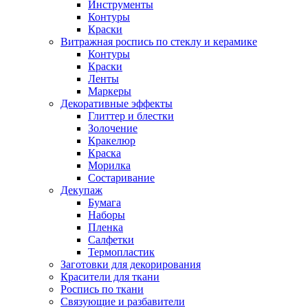
Инструменты
Контуры
Краски
Витражная роспись по стеклу и керамике
Контуры
Краски
Ленты
Маркеры
Декоративные эффекты
Глиттер и блестки
Золочение
Кракелюр
Краска
Морилка
Состаривание
Декупаж
Бумага
Наборы
Пленка
Салфетки
Термопластик
Заготовки для декорирования
Красители для ткани
Роспись по ткани
Связующие и разбавители