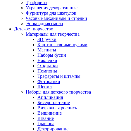
Трафареты
Украшения декоративные
Фурнитура для шкатулок
Часовые механизмы и стрелки
Эпоксидная смола
Детское творчество
Материалы для творчества
3D ручки
Картины своими руками
Магниты
Наборы бусин
Наклейки
Открытки
Помпоны
Трафареты и штампы
Фоторамки
Шенил
Наборы для детского творчества
Аппликация
Бисероплетение
Витражная роспись
Вышивание
Вязание
Гравюра
Декорирование