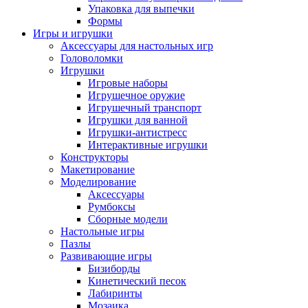
Упаковка для выпечки
Формы
Игры и игрушки
Аксессуары для настольных игр
Головоломки
Игрушки
Игровые наборы
Игрушечное оружие
Игрушечный транспорт
Игрушки для ванной
Игрушки-антистресс
Интерактивные игрушки
Конструкторы
Макетирование
Моделирование
Аксессуары
Румбоксы
Сборные модели
Настольные игры
Пазлы
Развивающие игры
Бизиборды
Кинетический песок
Лабиринты
Мозаика