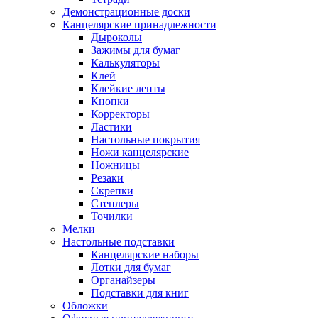
Демонстрационные доски
Канцелярские принадлежности
Дыроколы
Зажимы для бумаг
Калькуляторы
Клей
Клейкие ленты
Кнопки
Корректоры
Ластики
Настольные покрытия
Ножи канцелярские
Ножницы
Резаки
Скрепки
Степлеры
Точилки
Мелки
Настольные подставки
Канцелярские наборы
Лотки для бумаг
Органайзеры
Подставки для книг
Обложки