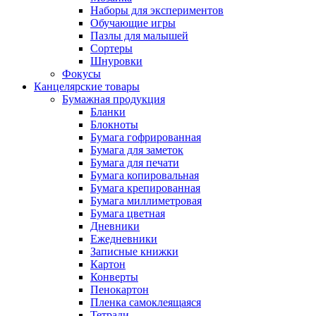
Наборы для экспериментов
Обучающие игры
Пазлы для малышей
Сортеры
Шнуровки
Фокусы
Канцелярские товары
Бумажная продукция
Бланки
Блокноты
Бумага гофрированная
Бумага для заметок
Бумага для печати
Бумага копировальная
Бумага крепированная
Бумага миллиметровая
Бумага цветная
Дневники
Ежедневники
Записные книжки
Картон
Конверты
Пенокартон
Пленка самоклеящаяся
Тетради