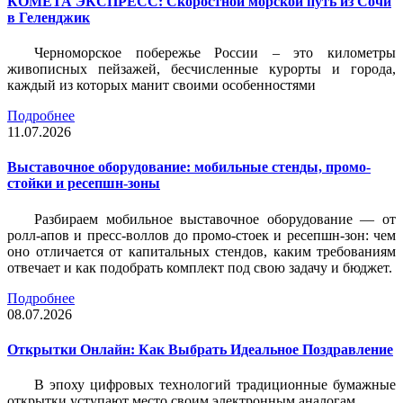
КОМЕТА ЭКСПРЕСС: Скоростной морской путь из Сочи
в Геленджик
Черноморское побережье России – это километры
живописных пейзажей, бесчисленные курорты и города,
каждый из которых манит своими особенностями
Подробнее
11.07.2026
Выставочное оборудование: мобильные стенды, промо-
стойки и ресепшн-зоны
Разбираем мобильное выставочное оборудование — от
ролл-апов и пресс-воллов до промо-стоек и ресепшн-зон: чем
оно отличается от капитальных стендов, каким требованиям
отвечает и как подобрать комплект под свою задачу и бюджет.
Подробнее
08.07.2026
Открытки Онлайн: Как Выбрать Идеальное Поздравление
В эпоху цифровых технологий традиционные бумажные
открытки уступают место своим электронным аналогам