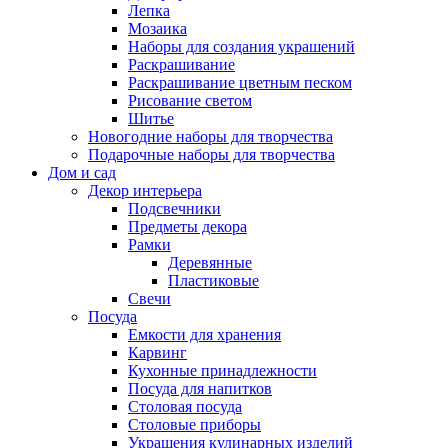
Лепка
Мозаика
Наборы для создания украшений
Раскрашивание
Раскрашивание цветным песком
Рисование светом
Шитье
Новогодние наборы для творчества
Подарочные наборы для творчества
Дом и сад
Декор интерьера
Подсвечники
Предметы декора
Рамки
Деревянные
Пластиковые
Свечи
Посуда
Емкости для хранения
Карвинг
Кухонные принадлежности
Посуда для напитков
Столовая посуда
Столовые приборы
Украшения кулинарных изделий