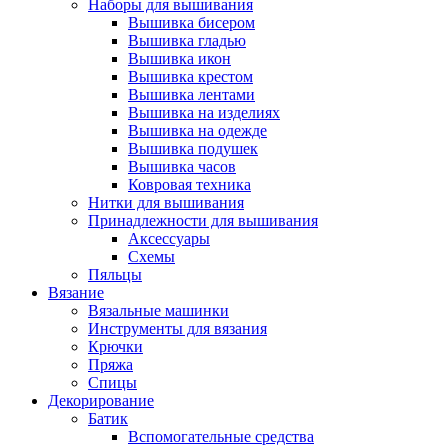
Наборы для вышивания
Вышивка бисером
Вышивка гладью
Вышивка икон
Вышивка крестом
Вышивка лентами
Вышивка на изделиях
Вышивка на одежде
Вышивка подушек
Вышивка часов
Ковровая техника
Нитки для вышивания
Принадлежности для вышивания
Аксессуары
Схемы
Пяльцы
Вязание
Вязальные машинки
Инструменты для вязания
Крючки
Пряжа
Спицы
Декорирование
Батик
Вспомогательные средства