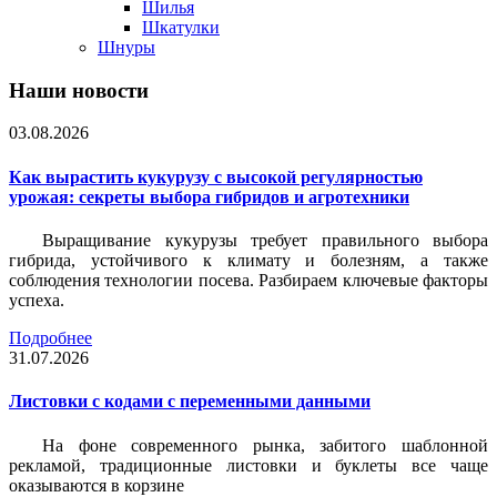
Шилья
Шкатулки
Шнуры
Наши новости
03.08.2026
Как вырастить кукурузу с высокой регулярностью
урожая: секреты выбора гибридов и агротехники
Выращивание кукурузы требует правильного выбора
гибрида, устойчивого к климату и болезням, а также
соблюдения технологии посева. Разбираем ключевые факторы
успеха.
Подробнее
31.07.2026
Листовки c кодами с переменными данными
На фоне современного рынка, забитого шаблонной
рекламой, традиционные листовки и буклеты все чаще
оказываются в корзине