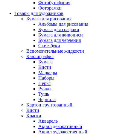
Фотобутафория
Фоторамки
Товары для художников
Бумага для рисования
Альбомы для рисования
Бумага для графики
Бумага для живописи
Бумага для черчения
Скетчбуки
Вспомогательные жидкости
Каллиграфия
Бумага
Кисти
Маркеры
Наборы
Перья
Ручки
Тушь
Чернила
Картон грунтованный
Кисти
Краски
Акварель
Акрил декоративный
Акрил художественный