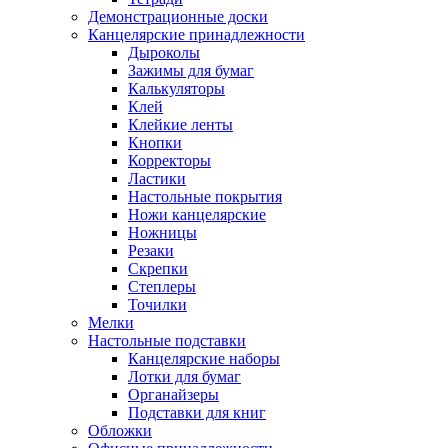
Демонстрационные доски
Канцелярские принадлежности
Дыроколы
Зажимы для бумаг
Калькуляторы
Клей
Клейкие ленты
Кнопки
Корректоры
Ластики
Настольные покрытия
Ножи канцелярские
Ножницы
Резаки
Скрепки
Степлеры
Точилки
Мелки
Настольные подставки
Канцелярские наборы
Лотки для бумаг
Органайзеры
Подставки для книг
Обложки