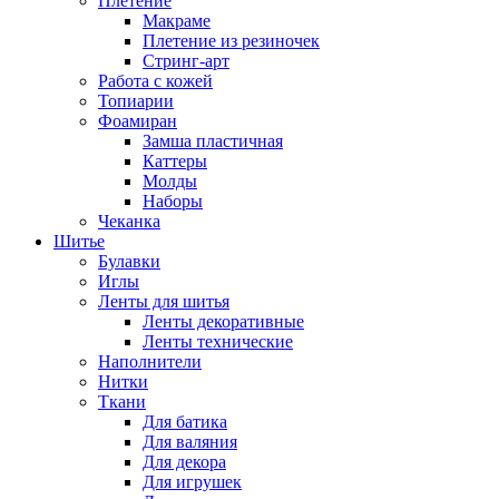
Плетение
Макраме
Плетение из резиночек
Стринг-арт
Работа с кожей
Топиарии
Фоамиран
Замша пластичная
Каттеры
Молды
Наборы
Чеканка
Шитье
Булавки
Иглы
Ленты для шитья
Ленты декоративные
Ленты технические
Наполнители
Нитки
Ткани
Для батика
Для валяния
Для декора
Для игрушек