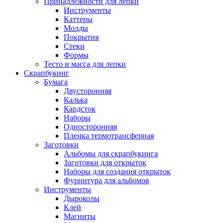
Принадлежности для лепки
Инструменты
Каттеры
Молды
Покрытия
Стеки
Формы
Тесто и масса для лепки
Скрапбукинг
Бумага
Двусторонняя
Калька
Кардсток
Наборы
Односторонняя
Пленка термотрансферная
Заготовки
Альбомы для скрапбукинга
Заготовки для открыток
Наборы для создания открыток
Фурнитура для альбомов
Инструменты
Дыроколы
Клей
Магниты