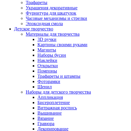
Трафареты
Украшения декоративные
Фурнитура для шкатулок
Часовые механизмы и стрелки
Эпоксидная смола
Детское творчество
Материалы для творчества
3D ручки
Картины своими руками
Магниты
Наборы бусин
Наклейки
Открытки
Помпоны
Трафареты и штампы
Фоторамки
Шенил
Наборы для детского творчества
Аппликация
Бисероплетение
Витражная роспись
Вышивание
Вязание
Гравюра
Декорирование