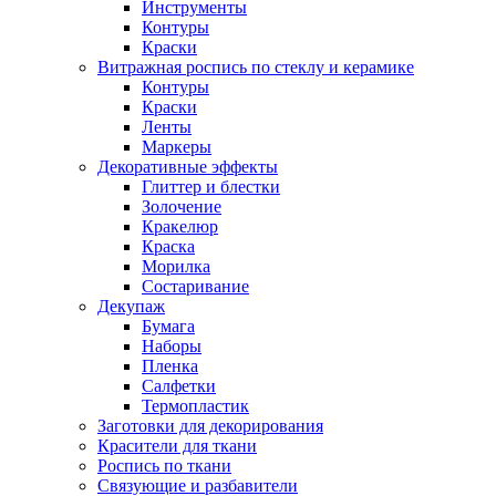
Инструменты
Контуры
Краски
Витражная роспись по стеклу и керамике
Контуры
Краски
Ленты
Маркеры
Декоративные эффекты
Глиттер и блестки
Золочение
Кракелюр
Краска
Морилка
Состаривание
Декупаж
Бумага
Наборы
Пленка
Салфетки
Термопластик
Заготовки для декорирования
Красители для ткани
Роспись по ткани
Связующие и разбавители