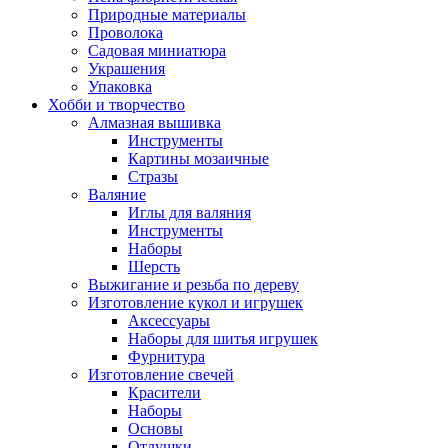
Природные материалы
Проволока
Садовая миниатюра
Украшения
Упаковка
Хобби и творчество
Алмазная вышивка
Инструменты
Картины мозаичные
Стразы
Валяние
Иглы для валяния
Инструменты
Наборы
Шерсть
Выжигание и резьба по дереву
Изготовление кукол и игрушек
Аксессуары
Наборы для шитья игрушек
Фурнитура
Изготовление свечей
Красители
Наборы
Основы
Отдушки