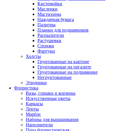
Кистемойки
Масленки
Мастихины
Наждачная бумага
Палитры
Планки для подрамников
Распылители
Растушевки
Спонжи
Фартуки
Холсты
Грунтованные на картоне
Грунтованные на оргалите
Грунтованные на подрамнике
Негрунтованные
Этюдники
Флористика
Вазы, горшки и корзины
Искусственные цветы
Каркасы
Ленты
Марблс
Наборы для выращивания
Наполнители
Пена флористическая