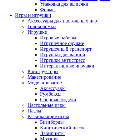
Упаковка для выпечки
Формы
Игры и игрушки
Аксессуары для настольных игр
Головоломки
Игрушки
Игровые наборы
Игрушечное оружие
Игрушечный транспорт
Игрушки для ванной
Игрушки-антистресс
Интерактивные игрушки
Конструкторы
Макетирование
Моделирование
Аксессуары
Румбоксы
Сборные модели
Настольные игры
Пазлы
Развивающие игры
Бизиборды
Кинетический песок
Лабиринты
Мозаика