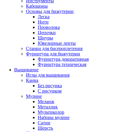
Инструменты
Кабошоны
Основы для бижутерии
Леска
Нити
Проволока
Цепочки
Шнуры
Ювелирные ленты
Станки для бисероплетения
Фурнитура для бижутерии
Фурнитура декоративная
Фурнитура техническая
Вышивание
Иглы для вышивания
Канва
Без рисунка
С рисунком
Мулине
Меланж
Металлик
Мультиколор
Наборы мулине
Сатин
Шерсть