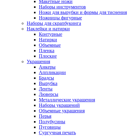
Макетные ножи
Наборы инструментов
Ножи для вырубки и формы для тиснения
Ножницы фигурные
Наборы для скрапбукинга
Наклейки и натирки
Контурные
Натирки
Объемные
Пленка
Плоские
Украшения
Анкеры
Аппликации
Брадсы
Вырубка
Ленты
Люверсы
Металлические украшения
Наборы украшений
Объемные украшения
Перья
Полубусины
Пуговицы
Сургучная печать