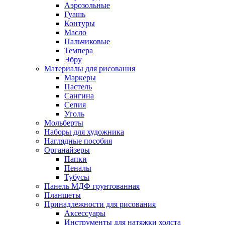
Аэрозольные
Гуашь
Контуры
Масло
Пальчиковые
Темпера
Эбру
Материалы для рисования
Маркеры
Пастель
Сангина
Сепия
Уголь
Мольберты
Наборы для художника
Наглядные пособия
Органайзеры
Папки
Пеналы
Тубусы
Панель МДФ грунтованная
Планшеты
Принадлежности для рисования
Аксессуары
Инструменты для натяжки холста