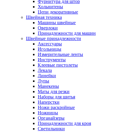
Фурнитура для штор
Хольнитены
Цепи декоративные
Швейная техника
Машины швейные
Оверлоки
Принадлежности для машин
Швейные принадлежности
Аксессуары
Игольницы
Измерительные ленты
Инструменты
Клеевые пистолеты
Лекала
Линейки
Лупы
Манекены
Маты для резки
Наборы для шитья
Наперстки
Ножи раскройные
Ножницы
Органайзеры
Принадлежности для кроя
Светильники