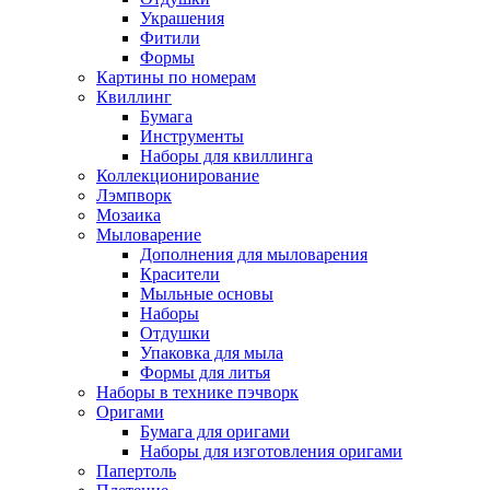
Украшения
Фитили
Формы
Картины по номерам
Квиллинг
Бумага
Инструменты
Наборы для квиллинга
Коллекционирование
Лэмпворк
Мозаика
Мыловарение
Дополнения для мыловарения
Красители
Мыльные основы
Наборы
Отдушки
Упаковка для мыла
Формы для литья
Наборы в технике пэчворк
Оригами
Бумага для оригами
Наборы для изготовления оригами
Папертоль