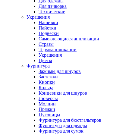
Для одежды
Для пэчворка
Технические
Украшения
Нашивки
Пайетки
Подвески
Самоклеющиеся аппликации
Стразы
Термоаппликации
Украшения
Цветы
Фурнитура
Зажимы для шнуров
Застежки
Кнопки
Кольца
Концевики для шнуров
Люверсы
Молнии
Пряжки
Пуговицы
Фурнитура для бюстгальтеров
Фурнитура для одежды
Фурнитура для сумок