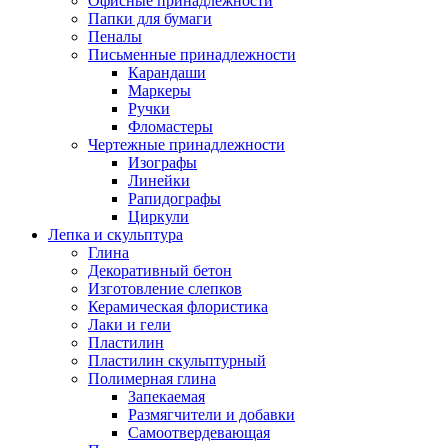
Офисные принадлежности
Папки для бумаги
Пеналы
Письменные принадлежности
Карандаши
Маркеры
Ручки
Фломастеры
Чертежные принадлежности
Изографы
Линейки
Рапидографы
Циркули
Лепка и скульптура
Глина
Декоративный бетон
Изготовление слепков
Керамическая флористика
Лаки и гели
Пластилин
Пластилин скульптурный
Полимерная глина
Запекаемая
Размягчители и добавки
Самоотвердевающая