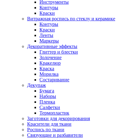
Инструменты
Контуры
Краски
Витражная роспись по стеклу и керамике
Контуры
Краски
Ленты
Маркеры
Декоративные эффекты
Глиттер и блестки
Золочение
Кракелюр
Краска
Морилка
Состаривание
Декупаж
Бумага
Наборы
Пленка
Салфетки
Термопластик
Заготовки для декорирования
Красители для ткани
Роспись по ткани
Связующие и разбавители