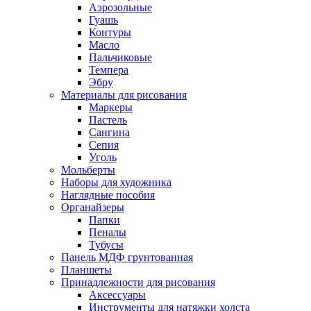
Аэрозольные
Гуашь
Контуры
Масло
Пальчиковые
Темпера
Эбру
Материалы для рисования
Маркеры
Пастель
Сангина
Сепия
Уголь
Мольберты
Наборы для художника
Наглядные пособия
Органайзеры
Папки
Пеналы
Тубусы
Панель МДФ грунтованная
Планшеты
Принадлежности для рисования
Аксессуары
Инструменты для натяжки холста