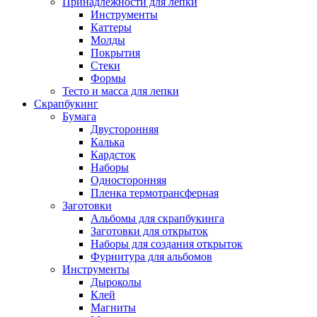
Принадлежности для лепки
Инструменты
Каттеры
Молды
Покрытия
Стеки
Формы
Тесто и масса для лепки
Скрапбукинг
Бумага
Двусторонняя
Калька
Кардсток
Наборы
Односторонняя
Пленка термотрансферная
Заготовки
Альбомы для скрапбукинга
Заготовки для открыток
Наборы для создания открыток
Фурнитура для альбомов
Инструменты
Дыроколы
Клей
Магниты