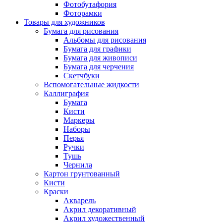
Фотобутафория
Фоторамки
Товары для художников
Бумага для рисования
Альбомы для рисования
Бумага для графики
Бумага для живописи
Бумага для черчения
Скетчбуки
Вспомогательные жидкости
Каллиграфия
Бумага
Кисти
Маркеры
Наборы
Перья
Ручки
Тушь
Чернила
Картон грунтованный
Кисти
Краски
Акварель
Акрил декоративный
Акрил художественный