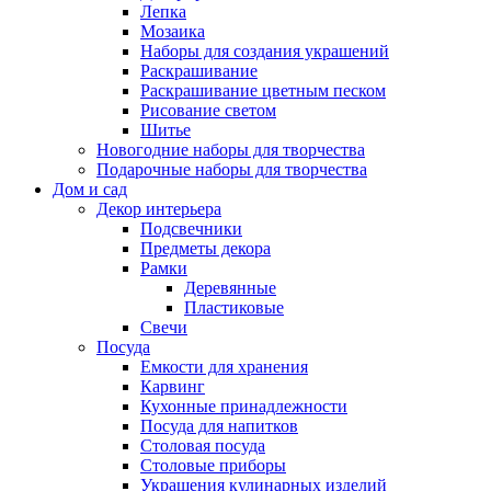
Лепка
Мозаика
Наборы для создания украшений
Раскрашивание
Раскрашивание цветным песком
Рисование светом
Шитье
Новогодние наборы для творчества
Подарочные наборы для творчества
Дом и сад
Декор интерьера
Подсвечники
Предметы декора
Рамки
Деревянные
Пластиковые
Свечи
Посуда
Емкости для хранения
Карвинг
Кухонные принадлежности
Посуда для напитков
Столовая посуда
Столовые приборы
Украшения кулинарных изделий