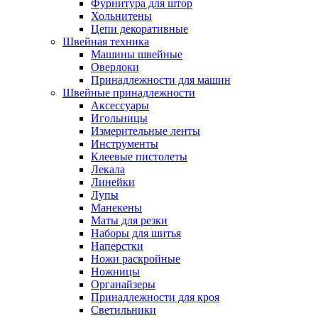
Фурнитура для штор
Хольнитены
Цепи декоративные
Швейная техника
Машины швейные
Оверлоки
Принадлежности для машин
Швейные принадлежности
Аксессуары
Игольницы
Измерительные ленты
Инструменты
Клеевые пистолеты
Лекала
Линейки
Лупы
Манекены
Маты для резки
Наборы для шитья
Наперстки
Ножи раскройные
Ножницы
Органайзеры
Принадлежности для кроя
Светильники