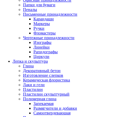
Офисные принадлежности
Папки для бумаги
Пеналы
Письменные принадлежности
Карандаши
Маркеры
Ручки
Фломастеры
Чертежные принадлежности
Изографы
Линейки
Рапидографы
Циркули
Лепка и скульптура
Глина
Декоративный бетон
Изготовление слепков
Керамическая флористика
Лаки и гели
Пластилин
Пластилин скульптурный
Полимерная глина
Запекаемая
Размягчители и добавки
Самоотвердевающая