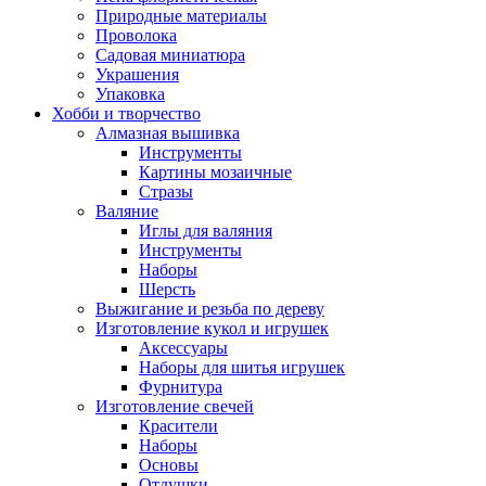
Природные материалы
Проволока
Садовая миниатюра
Украшения
Упаковка
Хобби и творчество
Алмазная вышивка
Инструменты
Картины мозаичные
Стразы
Валяние
Иглы для валяния
Инструменты
Наборы
Шерсть
Выжигание и резьба по дереву
Изготовление кукол и игрушек
Аксессуары
Наборы для шитья игрушек
Фурнитура
Изготовление свечей
Красители
Наборы
Основы
Отдушки