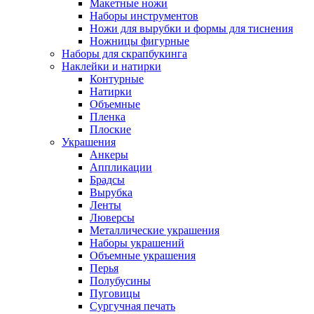
Макетные ножи
Наборы инструментов
Ножи для вырубки и формы для тиснения
Ножницы фигурные
Наборы для скрапбукинга
Наклейки и натирки
Контурные
Натирки
Объемные
Пленка
Плоские
Украшения
Анкеры
Аппликации
Брадсы
Вырубка
Ленты
Люверсы
Металлические украшения
Наборы украшений
Объемные украшения
Перья
Полубусины
Пуговицы
Сургучная печать