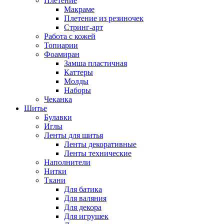
Плетение
Макраме
Плетение из резиночек
Стринг-арт
Работа с кожей
Топиарии
Фоамиран
Замша пластичная
Каттеры
Молды
Наборы
Чеканка
Шитье
Булавки
Иглы
Ленты для шитья
Ленты декоративные
Ленты технические
Наполнители
Нитки
Ткани
Для батика
Для валяния
Для декора
Для игрушек