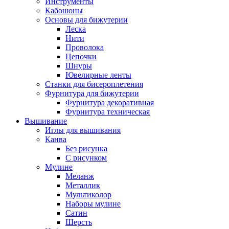
Инструменты
Кабошоны
Основы для бижутерии
Леска
Нити
Проволока
Цепочки
Шнуры
Ювелирные ленты
Станки для бисероплетения
Фурнитура для бижутерии
Фурнитура декоративная
Фурнитура техническая
Вышивание
Иглы для вышивания
Канва
Без рисунка
С рисунком
Мулине
Меланж
Металлик
Мультиколор
Наборы мулине
Сатин
Шерсть