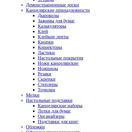
Демонстрационные доски
Канцелярские принадлежности
Дыроколы
Зажимы для бумаг
Калькуляторы
Клей
Клейкие ленты
Кнопки
Корректоры
Ластики
Настольные покрытия
Ножи канцелярские
Ножницы
Резаки
Скрепки
Степлеры
Точилки
Мелки
Настольные подставки
Канцелярские наборы
Лотки для бумаг
Органайзеры
Подставки для книг
Обложки