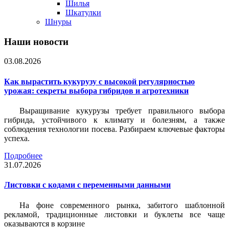
Шилья
Шкатулки
Шнуры
Наши новости
03.08.2026
Как вырастить кукурузу с высокой регулярностью
урожая: секреты выбора гибридов и агротехники
Выращивание кукурузы требует правильного выбора
гибрида, устойчивого к климату и болезням, а также
соблюдения технологии посева. Разбираем ключевые факторы
успеха.
Подробнее
31.07.2026
Листовки c кодами с переменными данными
На фоне современного рынка, забитого шаблонной
рекламой, традиционные листовки и буклеты все чаще
оказываются в корзине