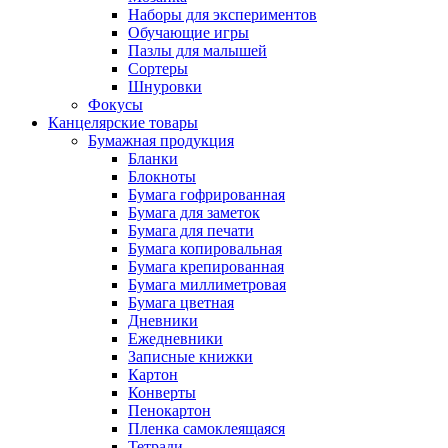
Наборы для экспериментов
Обучающие игры
Пазлы для малышей
Сортеры
Шнуровки
Фокусы
Канцелярские товары
Бумажная продукция
Бланки
Блокноты
Бумага гофрированная
Бумага для заметок
Бумага для печати
Бумага копировальная
Бумага крепированная
Бумага миллиметровая
Бумага цветная
Дневники
Ежедневники
Записные книжки
Картон
Конверты
Пенокартон
Пленка самоклеящаяся
Тетради