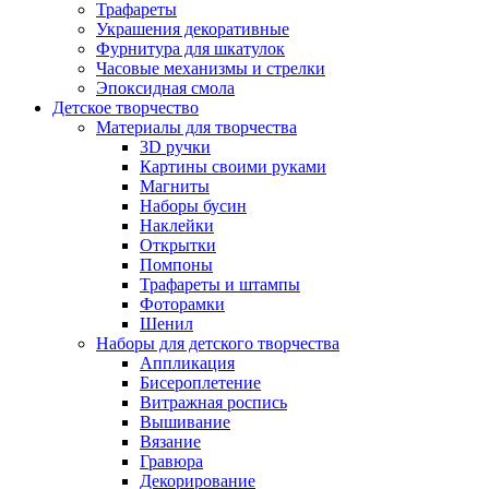
Трафареты
Украшения декоративные
Фурнитура для шкатулок
Часовые механизмы и стрелки
Эпоксидная смола
Детское творчество
Материалы для творчества
3D ручки
Картины своими руками
Магниты
Наборы бусин
Наклейки
Открытки
Помпоны
Трафареты и штампы
Фоторамки
Шенил
Наборы для детского творчества
Аппликация
Бисероплетение
Витражная роспись
Вышивание
Вязание
Гравюра
Декорирование