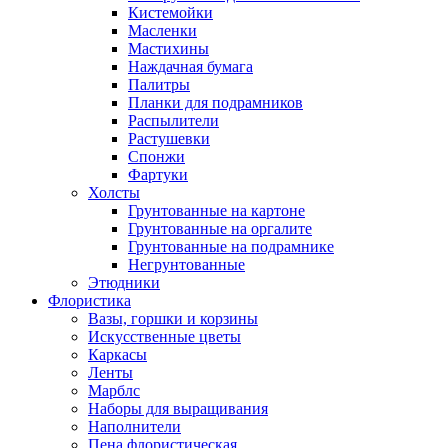
Кистемойки
Масленки
Мастихины
Наждачная бумага
Палитры
Планки для подрамников
Распылители
Растушевки
Спонжи
Фартуки
Холсты
Грунтованные на картоне
Грунтованные на оргалите
Грунтованные на подрамнике
Негрунтованные
Этюдники
Флористика
Вазы, горшки и корзины
Искусственные цветы
Каркасы
Ленты
Марблс
Наборы для выращивания
Наполнители
Пена флористическая