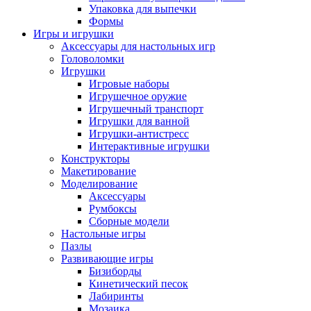
Упаковка для выпечки
Формы
Игры и игрушки
Аксессуары для настольных игр
Головоломки
Игрушки
Игровые наборы
Игрушечное оружие
Игрушечный транспорт
Игрушки для ванной
Игрушки-антистресс
Интерактивные игрушки
Конструкторы
Макетирование
Моделирование
Аксессуары
Румбоксы
Сборные модели
Настольные игры
Пазлы
Развивающие игры
Бизиборды
Кинетический песок
Лабиринты
Мозаика