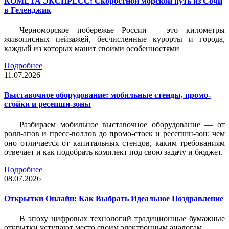
КОМЕТА ЭКСПРЕСС: Скоростной морской путь из Сочи
в Геленджик
Черноморское побережье России – это километры
живописных пейзажей, бесчисленные курорты и города,
каждый из которых манит своими особенностями
Подробнее
11.07.2026
Выставочное оборудование: мобильные стенды, промо-
стойки и ресепшн-зоны
Разбираем мобильное выставочное оборудование — от
ролл-апов и пресс-воллов до промо-стоек и ресепшн-зон: чем
оно отличается от капитальных стендов, каким требованиям
отвечает и как подобрать комплект под свою задачу и бюджет.
Подробнее
08.07.2026
Открытки Онлайн: Как Выбрать Идеальное Поздравление
В эпоху цифровых технологий традиционные бумажные
открытки уступают место своим электронным аналогам