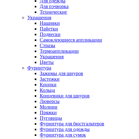
Для одежды
Для пэчворка
Технические
Украшения
Нашивки
Пайетки
Подвески
Самоклеющиеся аппликации
Стразы
Термоаппликации
Украшения
Цветы
Фурнитура
Зажимы для шнуров
Застежки
Кнопки
Кольца
Концевики для шнуров
Люверсы
Молнии
Пряжки
Пуговицы
Фурнитура для бюстгальтеров
Фурнитура для одежды
Фурнитура для сумок