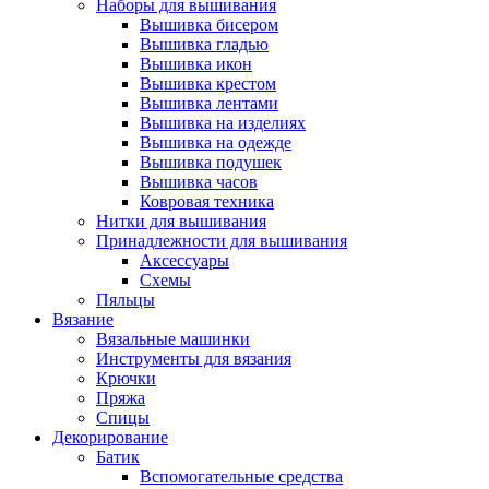
Наборы для вышивания
Вышивка бисером
Вышивка гладью
Вышивка икон
Вышивка крестом
Вышивка лентами
Вышивка на изделиях
Вышивка на одежде
Вышивка подушек
Вышивка часов
Ковровая техника
Нитки для вышивания
Принадлежности для вышивания
Аксессуары
Схемы
Пяльцы
Вязание
Вязальные машинки
Инструменты для вязания
Крючки
Пряжа
Спицы
Декорирование
Батик
Вспомогательные средства