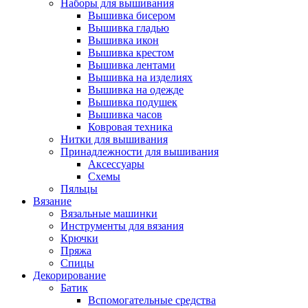
Наборы для вышивания
Вышивка бисером
Вышивка гладью
Вышивка икон
Вышивка крестом
Вышивка лентами
Вышивка на изделиях
Вышивка на одежде
Вышивка подушек
Вышивка часов
Ковровая техника
Нитки для вышивания
Принадлежности для вышивания
Аксессуары
Схемы
Пяльцы
Вязание
Вязальные машинки
Инструменты для вязания
Крючки
Пряжа
Спицы
Декорирование
Батик
Вспомогательные средства