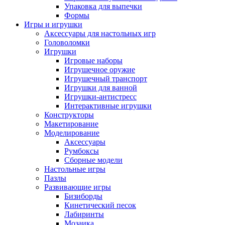
Упаковка для выпечки
Формы
Игры и игрушки
Аксессуары для настольных игр
Головоломки
Игрушки
Игровые наборы
Игрушечное оружие
Игрушечный транспорт
Игрушки для ванной
Игрушки-антистресс
Интерактивные игрушки
Конструкторы
Макетирование
Моделирование
Аксессуары
Румбоксы
Сборные модели
Настольные игры
Пазлы
Развивающие игры
Бизиборды
Кинетический песок
Лабиринты
Мозаика