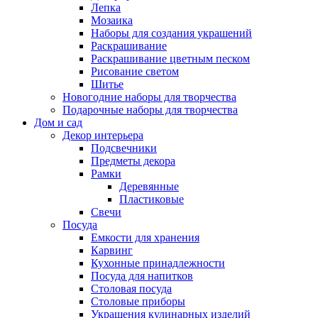
Лепка
Мозаика
Наборы для создания украшений
Раскрашивание
Раскрашивание цветным песком
Рисование светом
Шитье
Новогодние наборы для творчества
Подарочные наборы для творчества
Дом и сад
Декор интерьера
Подсвечники
Предметы декора
Рамки
Деревянные
Пластиковые
Свечи
Посуда
Емкости для хранения
Карвинг
Кухонные принадлежности
Посуда для напитков
Столовая посуда
Столовые приборы
Украшения кулинарных изделий