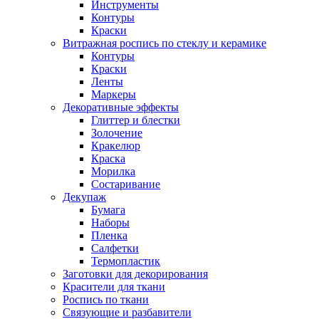
Инструменты
Контуры
Краски
Витражная роспись по стеклу и керамике
Контуры
Краски
Ленты
Маркеры
Декоративные эффекты
Глиттер и блестки
Золочение
Кракелюр
Краска
Морилка
Состаривание
Декупаж
Бумага
Наборы
Пленка
Салфетки
Термопластик
Заготовки для декорирования
Красители для ткани
Роспись по ткани
Связующие и разбавители