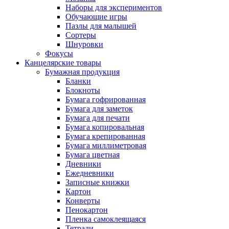
Наборы для экспериментов
Обучающие игры
Пазлы для малышей
Сортеры
Шнуровки
Фокусы
Канцелярские товары
Бумажная продукция
Бланки
Блокноты
Бумага гофрированная
Бумага для заметок
Бумага для печати
Бумага копировальная
Бумага крепированная
Бумага миллиметровая
Бумага цветная
Дневники
Ежедневники
Записные книжки
Картон
Конверты
Пенокартон
Пленка самоклеящаяся
Тетради