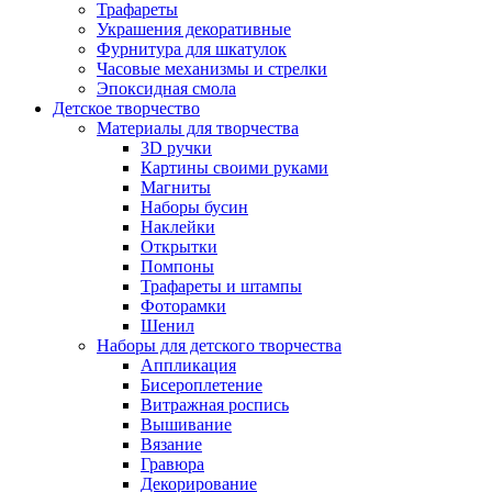
Трафареты
Украшения декоративные
Фурнитура для шкатулок
Часовые механизмы и стрелки
Эпоксидная смола
Детское творчество
Материалы для творчества
3D ручки
Картины своими руками
Магниты
Наборы бусин
Наклейки
Открытки
Помпоны
Трафареты и штампы
Фоторамки
Шенил
Наборы для детского творчества
Аппликация
Бисероплетение
Витражная роспись
Вышивание
Вязание
Гравюра
Декорирование