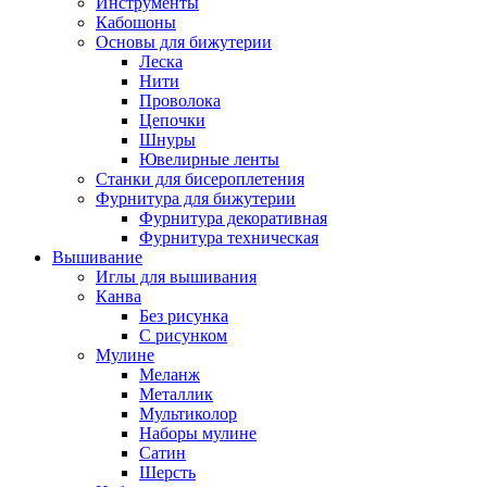
Инструменты
Кабошоны
Основы для бижутерии
Леска
Нити
Проволока
Цепочки
Шнуры
Ювелирные ленты
Станки для бисероплетения
Фурнитура для бижутерии
Фурнитура декоративная
Фурнитура техническая
Вышивание
Иглы для вышивания
Канва
Без рисунка
С рисунком
Мулине
Меланж
Металлик
Мультиколор
Наборы мулине
Сатин
Шерсть