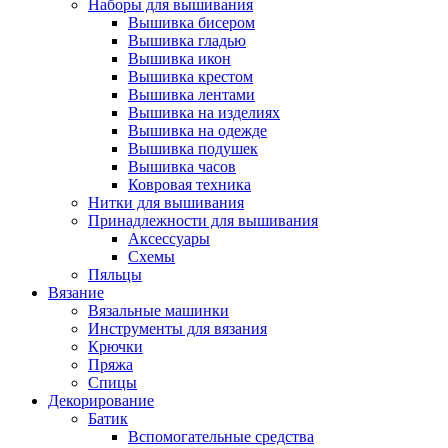
Наборы для вышивания
Вышивка бисером
Вышивка гладью
Вышивка икон
Вышивка крестом
Вышивка лентами
Вышивка на изделиях
Вышивка на одежде
Вышивка подушек
Вышивка часов
Ковровая техника
Нитки для вышивания
Принадлежности для вышивания
Аксессуары
Схемы
Пяльцы
Вязание
Вязальные машинки
Инструменты для вязания
Крючки
Пряжа
Спицы
Декорирование
Батик
Вспомогательные средства