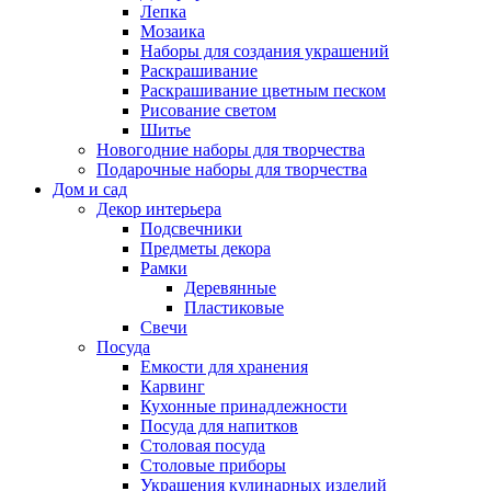
Лепка
Мозаика
Наборы для создания украшений
Раскрашивание
Раскрашивание цветным песком
Рисование светом
Шитье
Новогодние наборы для творчества
Подарочные наборы для творчества
Дом и сад
Декор интерьера
Подсвечники
Предметы декора
Рамки
Деревянные
Пластиковые
Свечи
Посуда
Емкости для хранения
Карвинг
Кухонные принадлежности
Посуда для напитков
Столовая посуда
Столовые приборы
Украшения кулинарных изделий