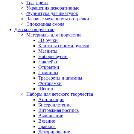
Трафареты
Украшения декоративные
Фурнитура для шкатулок
Часовые механизмы и стрелки
Эпоксидная смола
Детское творчество
Материалы для творчества
3D ручки
Картины своими руками
Магниты
Наборы бусин
Наклейки
Открытки
Помпоны
Трафареты и штампы
Фоторамки
Шенил
Наборы для детского творчества
Аппликация
Бисероплетение
Витражная роспись
Вышивание
Вязание
Гравюра
Декорирование