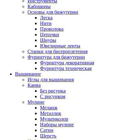
Инструменты
Кабошоны
Основы для бижутерии
Леска
Нити
Проволока
Цепочки
Шнуры
Ювелирные ленты
Станки для бисероплетения
Фурнитура для бижутерии
Фурнитура декоративная
Фурнитура техническая
Вышивание
Иглы для вышивания
Канва
Без рисунка
С рисунком
Мулине
Меланж
Металлик
Мультиколор
Наборы мулине
Сатин
Шерсть