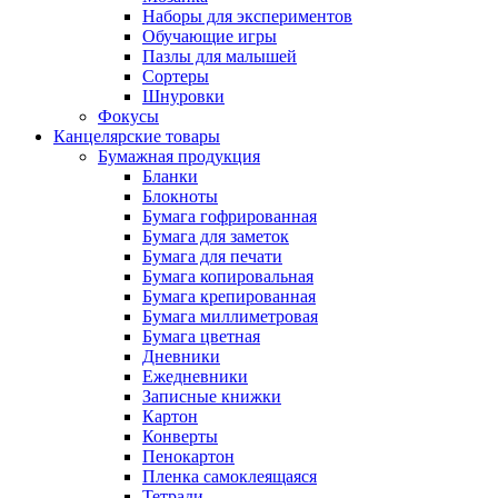
Наборы для экспериментов
Обучающие игры
Пазлы для малышей
Сортеры
Шнуровки
Фокусы
Канцелярские товары
Бумажная продукция
Бланки
Блокноты
Бумага гофрированная
Бумага для заметок
Бумага для печати
Бумага копировальная
Бумага крепированная
Бумага миллиметровая
Бумага цветная
Дневники
Ежедневники
Записные книжки
Картон
Конверты
Пенокартон
Пленка самоклеящаяся
Тетради