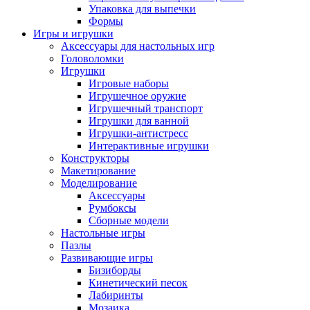
Упаковка для выпечки
Формы
Игры и игрушки
Аксессуары для настольных игр
Головоломки
Игрушки
Игровые наборы
Игрушечное оружие
Игрушечный транспорт
Игрушки для ванной
Игрушки-антистресс
Интерактивные игрушки
Конструкторы
Макетирование
Моделирование
Аксессуары
Румбоксы
Сборные модели
Настольные игры
Пазлы
Развивающие игры
Бизиборды
Кинетический песок
Лабиринты
Мозаика