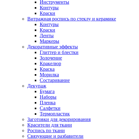
Инструменты
Контуры
Краски
Витражная роспись по стеклу и керамике
Контуры
Краски
Ленты
Маркеры
Декоративные эффекты
Глиттер и блестки
Золочение
Кракелюр
Краска
Морилка
Состаривание
Декупаж
Бумага
Наборы
Пленка
Салфетки
Термопластик
Заготовки для декорирования
Красители для ткани
Роспись по ткани
Связующие и разбавители