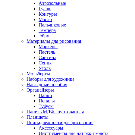
Аэрозольные
Гуашь
Контуры
Масло
Пальчиковые
Темпера
Эбру
Материалы для рисования
Маркеры
Пастель
Сангина
Сепия
Уголь
Мольберты
Наборы для художника
Наглядные пособия
Органайзеры
Папки
Пеналы
Тубусы
Панель МДФ грунтованная
Планшеты
Принадлежности для рисования
Аксессуары
Инструменты для натяжки холста