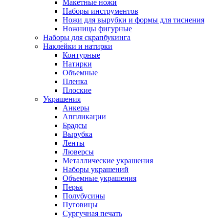
Макетные ножи
Наборы инструментов
Ножи для вырубки и формы для тиснения
Ножницы фигурные
Наборы для скрапбукинга
Наклейки и натирки
Контурные
Натирки
Объемные
Пленка
Плоские
Украшения
Анкеры
Аппликации
Брадсы
Вырубка
Ленты
Люверсы
Металлические украшения
Наборы украшений
Объемные украшения
Перья
Полубусины
Пуговицы
Сургучная печать