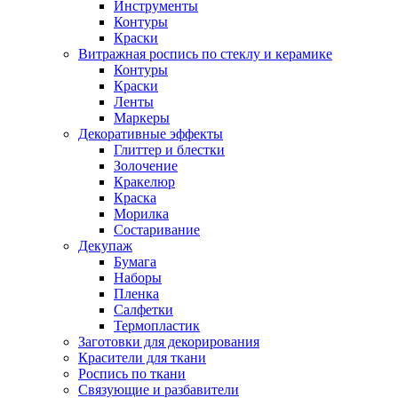
Инструменты
Контуры
Краски
Витражная роспись по стеклу и керамике
Контуры
Краски
Ленты
Маркеры
Декоративные эффекты
Глиттер и блестки
Золочение
Кракелюр
Краска
Морилка
Состаривание
Декупаж
Бумага
Наборы
Пленка
Салфетки
Термопластик
Заготовки для декорирования
Красители для ткани
Роспись по ткани
Связующие и разбавители