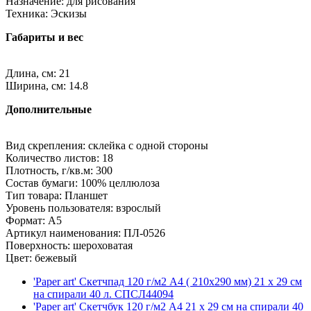
Назначение: для рисования
Техника: Эскизы
Габариты и вес
Длина, см: 21
Ширина, см: 14.8
Дополнительные
Вид скрепления: склейка с одной стороны
Количество листов: 18
Плотность, г/кв.м: 300
Состав бумаги: 100% целлюлоза
Тип товара: Планшет
Уровень пользователя: взрослый
Формат: A5
Артикул наименования: ПЛ-0526
Поверхность: шероховатая
Цвет: бежевый
'Paper art' Скетчпад 120 г/м2 A4 ( 210х290 мм) 21 х 29 см
на спирали 40 л. СПСЛ44094
'Paper art' Скетчбук 120 г/м2 A4 21 х 29 см на спирали 40