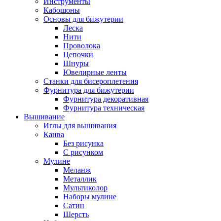
Инструменты
Кабошоны
Основы для бижутерии
Леска
Нити
Проволока
Цепочки
Шнуры
Ювелирные ленты
Станки для бисероплетения
Фурнитура для бижутерии
Фурнитура декоративная
Фурнитура техническая
Вышивание
Иглы для вышивания
Канва
Без рисунка
С рисунком
Мулине
Меланж
Металлик
Мультиколор
Наборы мулине
Сатин
Шерсть