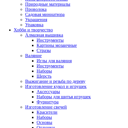
Природные материалы
Проволока
Садовая миниатюра
Украшения
Упаковка
Хобби и творчество
Алмазная вышивка
Инструменты
Картины мозаичные
Стразы
Валяние
Иглы для валяния
Инструменты
Наборы
Шерсть
Выжигание и резьба по дереву
Изготовление кукол и игрушек
Аксессуары
Наборы для шитья игрушек
Фурнитура
Изготовление свечей
Красители
Наборы
Основы
Отдушки