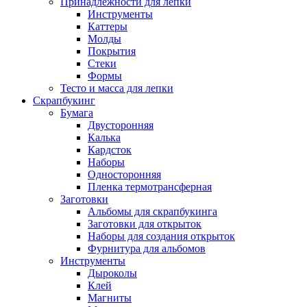
Принадлежности для лепки
Инструменты
Каттеры
Молды
Покрытия
Стеки
Формы
Тесто и масса для лепки
Скрапбукинг
Бумага
Двусторонняя
Калька
Кардсток
Наборы
Односторонняя
Пленка термотрансферная
Заготовки
Альбомы для скрапбукинга
Заготовки для открыток
Наборы для создания открыток
Фурнитура для альбомов
Инструменты
Дыроколы
Клей
Магниты