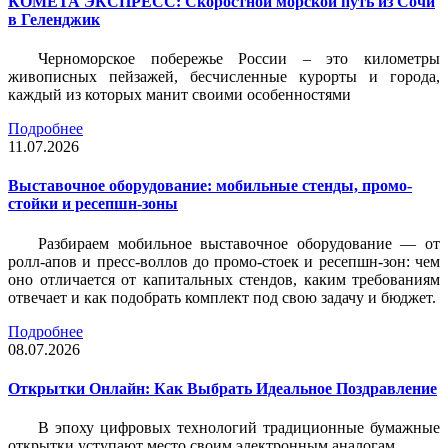
КОМЕТА ЭКСПРЕСС: Скоростной морской путь из Сочи
в Геленджик
Черноморское побережье России – это километры
живописных пейзажей, бесчисленные курорты и города,
каждый из которых манит своими особенностями
Подробнее
11.07.2026
Выставочное оборудование: мобильные стенды, промо-
стойки и ресепшн-зоны
Разбираем мобильное выставочное оборудование — от
ролл-апов и пресс-воллов до промо-стоек и ресепшн-зон: чем
оно отличается от капитальных стендов, каким требованиям
отвечает и как подобрать комплект под свою задачу и бюджет.
Подробнее
08.07.2026
Открытки Онлайн: Как Выбрать Идеальное Поздравление
В эпоху цифровых технологий традиционные бумажные
открытки уступают место своим электронным аналогам