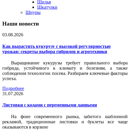
Шилья
Шкатулки
Шнуры
Наши новости
03.08.2026
Как вырастить кукурузу с высокой регулярностью
урожая: секреты выбора гибридов и агротехники
Выращивание кукурузы требует правильного выбора
гибрида, устойчивого к климату и болезням, а также
соблюдения технологии посева. Разбираем ключевые факторы
успеха.
Подробнее
31.07.2026
Листовки c кодами с переменными данными
На фоне современного рынка, забитого шаблонной
рекламой, традиционные листовки и буклеты все чаще
оказываются в корзине