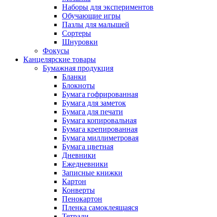
Наборы для экспериментов
Обучающие игры
Пазлы для малышей
Сортеры
Шнуровки
Фокусы
Канцелярские товары
Бумажная продукция
Бланки
Блокноты
Бумага гофрированная
Бумага для заметок
Бумага для печати
Бумага копировальная
Бумага крепированная
Бумага миллиметровая
Бумага цветная
Дневники
Ежедневники
Записные книжки
Картон
Конверты
Пенокартон
Пленка самоклеящаяся
Тетради