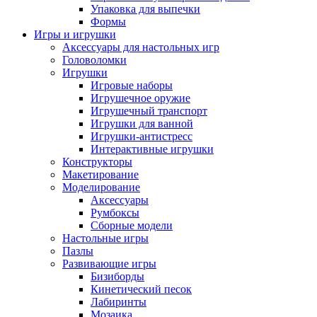
Упаковка для выпечки
Формы
Игры и игрушки
Аксессуары для настольных игр
Головоломки
Игрушки
Игровые наборы
Игрушечное оружие
Игрушечный транспорт
Игрушки для ванной
Игрушки-антистресс
Интерактивные игрушки
Конструкторы
Макетирование
Моделирование
Аксессуары
Румбоксы
Сборные модели
Настольные игры
Пазлы
Развивающие игры
Бизиборды
Кинетический песок
Лабиринты
Мозаика