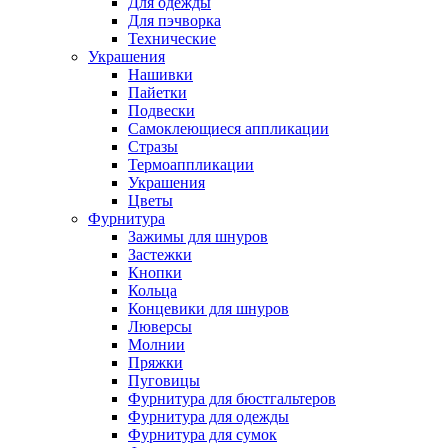
Для одежды
Для пэчворка
Технические
Украшения
Нашивки
Пайетки
Подвески
Самоклеющиеся аппликации
Стразы
Термоаппликации
Украшения
Цветы
Фурнитура
Зажимы для шнуров
Застежки
Кнопки
Кольца
Концевики для шнуров
Люверсы
Молнии
Пряжки
Пуговицы
Фурнитура для бюстгальтеров
Фурнитура для одежды
Фурнитура для сумок