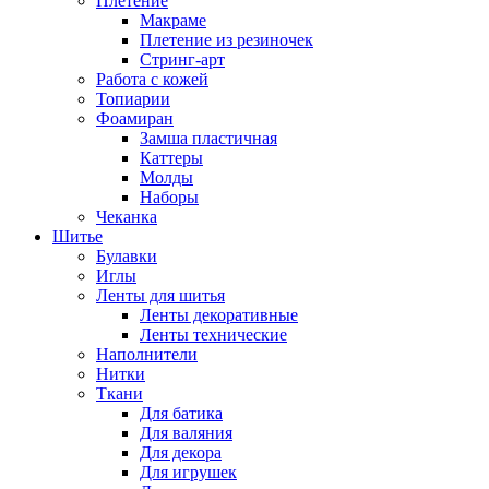
Плетение
Макраме
Плетение из резиночек
Стринг-арт
Работа с кожей
Топиарии
Фоамиран
Замша пластичная
Каттеры
Молды
Наборы
Чеканка
Шитье
Булавки
Иглы
Ленты для шитья
Ленты декоративные
Ленты технические
Наполнители
Нитки
Ткани
Для батика
Для валяния
Для декора
Для игрушек