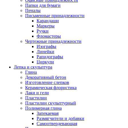
Офисные принадлежности
Папки для бумаги
Пеналы
Письменные принадлежности
Карандаши
Маркеры
Ручки
Фломастеры
Чертежные принадлежности
Изографы
Линейки
Рапидографы
Циркули
Лепка и скульптура
Глина
Декоративный бетон
Изготовление слепков
Керамическая флористика
Лаки и гели
Пластилин
Пластилин скульптурный
Полимерная глина
Запекаемая
Размягчители и добавки
Самоотвердевающая