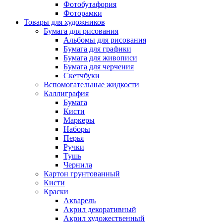
Фотобутафория
Фоторамки
Товары для художников
Бумага для рисования
Альбомы для рисования
Бумага для графики
Бумага для живописи
Бумага для черчения
Скетчбуки
Вспомогательные жидкости
Каллиграфия
Бумага
Кисти
Маркеры
Наборы
Перья
Ручки
Тушь
Чернила
Картон грунтованный
Кисти
Краски
Акварель
Акрил декоративный
Акрил художественный