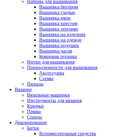
Наборы для вышивания
Вышивка бисером
Вышивка гладью
Вышивка икон
Вышивка крестом
Вышивка лентами
Вышивка на изделиях
Вышивка на одежде
Вышивка подушек
Вышивка часов
Ковровая техника
Нитки для вышивания
Принадлежности для вышивания
Аксессуары
Схемы
Пяльцы
Вязание
Вязальные машинки
Инструменты для вязания
Крючки
Пряжа
Спицы
Декорирование
Батик
Вспомогательные средства