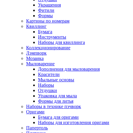
Украшения
Фитили
Формы
Картины по номерам
Квиллинг
Бумага
Инструменты
Наборы для квиллинга
Коллекционирование
Лэмпворк
Мозаика
Мыловарение
Дополнения для мыловарения
Красители
Мыльные основы
Наборы
Отдушки
Упаковка для мыла
Формы для литья
Наборы в технике пэчворк
Оригами
Бумага для оригами
Наборы для изготовления оригами
Папертоль