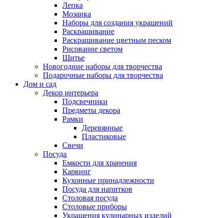
Лепка
Мозаика
Наборы для создания украшений
Раскрашивание
Раскрашивание цветным песком
Рисование светом
Шитье
Новогодние наборы для творчества
Подарочные наборы для творчества
Дом и сад
Декор интерьера
Подсвечники
Предметы декора
Рамки
Деревянные
Пластиковые
Свечи
Посуда
Емкости для хранения
Карвинг
Кухонные принадлежности
Посуда для напитков
Столовая посуда
Столовые приборы
Украшения кулинарных изделий