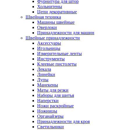
Фурнитура для штор
Хольнитены
Цепи декоративные
Швейная техника
Машины швейные
Оверлоки
Принадлежности для машин
Швейные принадлежности
Аксессуары
Игольницы
Измерительные ленты
Инструменты
Клеевые пистолеты
Лекала
Линейки
Лупы
Манекены
Маты для резки
Наборы для шитья
Наперстки
Ножи раскройные
Ножницы
Органайзеры
Принадлежности для кроя
Светильники