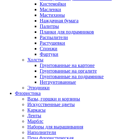
Кистемойки
Масленки
Мастихины
Наждачная бумага
Палитры
Планки для подрамников
Распылители
Растушевки
Спонжи
Фартуки
Холсты
Грунтованные на картоне
Грунтованные на оргалите
Грунтованные на подрамнике
Негрунтованные
Этюдники
Флористика
Вазы, горшки и корзины
Искусственные цветы
Каркасы
Ленты
Марблс
Наборы для выращивания
Наполнители
Пена флористическая