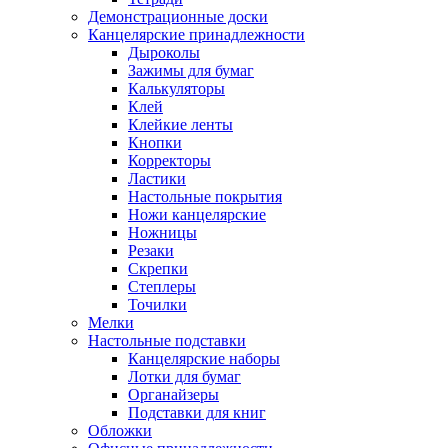
Демонстрационные доски
Канцелярские принадлежности
Дыроколы
Зажимы для бумаг
Калькуляторы
Клей
Клейкие ленты
Кнопки
Корректоры
Ластики
Настольные покрытия
Ножи канцелярские
Ножницы
Резаки
Скрепки
Степлеры
Точилки
Мелки
Настольные подставки
Канцелярские наборы
Лотки для бумаг
Органайзеры
Подставки для книг
Обложки