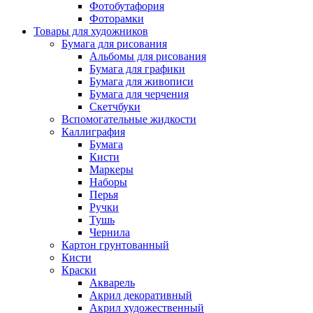
Фотобутафория
Фоторамки
Товары для художников
Бумага для рисования
Альбомы для рисования
Бумага для графики
Бумага для живописи
Бумага для черчения
Скетчбуки
Вспомогательные жидкости
Каллиграфия
Бумага
Кисти
Маркеры
Наборы
Перья
Ручки
Тушь
Чернила
Картон грунтованный
Кисти
Краски
Акварель
Акрил декоративный
Акрил художественный