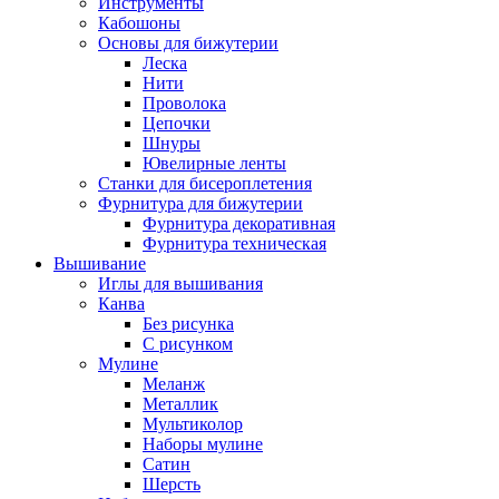
Инструменты
Кабошоны
Основы для бижутерии
Леска
Нити
Проволока
Цепочки
Шнуры
Ювелирные ленты
Станки для бисероплетения
Фурнитура для бижутерии
Фурнитура декоративная
Фурнитура техническая
Вышивание
Иглы для вышивания
Канва
Без рисунка
С рисунком
Мулине
Меланж
Металлик
Мультиколор
Наборы мулине
Сатин
Шерсть