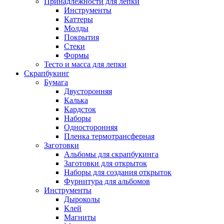
Принадлежности для лепки
Инструменты
Каттеры
Молды
Покрытия
Стеки
Формы
Тесто и масса для лепки
Скрапбукинг
Бумага
Двусторонняя
Калька
Кардсток
Наборы
Односторонняя
Пленка термотрансферная
Заготовки
Альбомы для скрапбукинга
Заготовки для открыток
Наборы для создания открыток
Фурнитура для альбомов
Инструменты
Дыроколы
Клей
Магниты