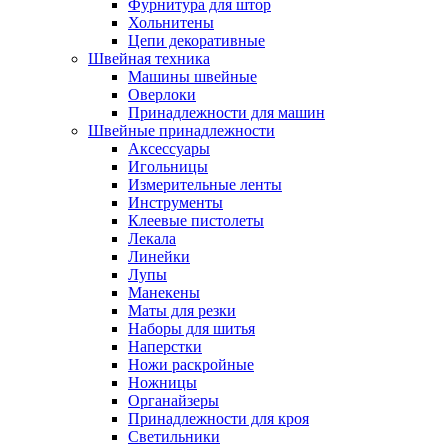
Фурнитура для штор
Хольнитены
Цепи декоративные
Швейная техника
Машины швейные
Оверлоки
Принадлежности для машин
Швейные принадлежности
Аксессуары
Игольницы
Измерительные ленты
Инструменты
Клеевые пистолеты
Лекала
Линейки
Лупы
Манекены
Маты для резки
Наборы для шитья
Наперстки
Ножи раскройные
Ножницы
Органайзеры
Принадлежности для кроя
Светильники