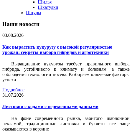
Шилья
Шкатулки
Шнуры
Наши новости
03.08.2026
Как вырастить кукурузу с высокой регулярностью
урожая: секреты выбора гибридов и агротехники
Выращивание кукурузы требует правильного выбора
гибрида, устойчивого к климату и болезням, а также
соблюдения технологии посева. Разбираем ключевые факторы
успеха.
Подробнее
31.07.2026
Листовки c кодами с переменными данными
На фоне современного рынка, забитого шаблонной
рекламой, традиционные листовки и буклеты все чаще
оказываются в корзине