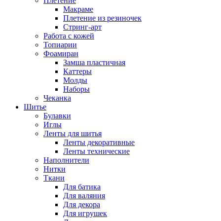
Плетение
Макраме
Плетение из резиночек
Стринг-арт
Работа с кожей
Топиарии
Фоамиран
Замша пластичная
Каттеры
Молды
Наборы
Чеканка
Шитье
Булавки
Иглы
Ленты для шитья
Ленты декоративные
Ленты технические
Наполнители
Нитки
Ткани
Для батика
Для валяния
Для декора
Для игрушек