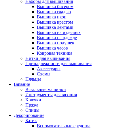
Наборы для вышивания
Вышивка бисером
Вышивка гладью
Вышивка икон
Вышивка крестом
Вышивка лентами
Вышивка на изделиях
Вышивка на одежде
Вышивка подушек
Вышивка часов
Ковровая техника
Нитки для вышивания
Принадлежности для вышивания
Аксессуары
Схемы
Пяльцы
Вязание
Вязальные машинки
Инструменты для вязания
Крючки
Пряжа
Спицы
Декорирование
Батик
Вспомогательные средства