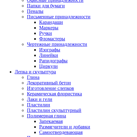
Офисные принадлежности
Папки для бумаги
Пеналы
Письменные принадлежности
Карандаши
Маркеры
Ручки
Фломастеры
Чертежные принадлежности
Изографы
Линейки
Рапидографы
Циркули
Лепка и скульптура
Глина
Декоративный бетон
Изготовление слепков
Керамическая флористика
Лаки и гели
Пластилин
Пластилин скульптурный
Полимерная глина
Запекаемая
Размягчители и добавки
Самоотвердевающая