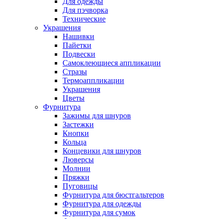
Для одежды
Для пэчворка
Технические
Украшения
Нашивки
Пайетки
Подвески
Самоклеющиеся аппликации
Стразы
Термоаппликации
Украшения
Цветы
Фурнитура
Зажимы для шнуров
Застежки
Кнопки
Кольца
Концевики для шнуров
Люверсы
Молнии
Пряжки
Пуговицы
Фурнитура для бюстгальтеров
Фурнитура для одежды
Фурнитура для сумок