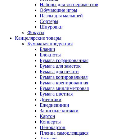
Наборы для экспериментов
Обучающие игры
Пазлы для малышей
Сортеры
Шнуровки
Фокусы
Канцелярские товары
Бумажная продукция
Бланки
Блокноты
Бумага гофрированная
Бумага для заметок
Бумага для печати
Бумага копировальная
Бумага крепированная
Бумага миллиметровая
Бумага цветная
Дневники
Ежедневники
Записные книжки
Картон
Конверты
Пенокартон
Пленка самоклеящаяся
Тетради