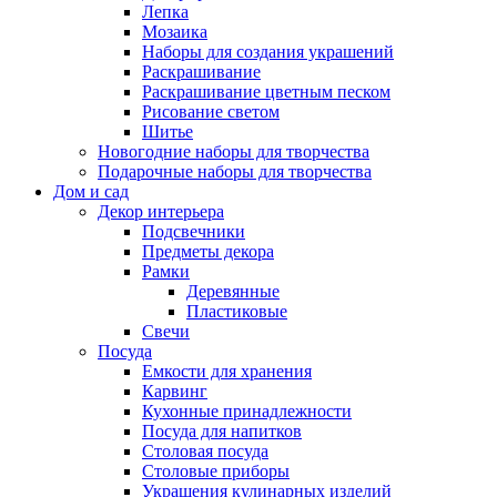
Лепка
Мозаика
Наборы для создания украшений
Раскрашивание
Раскрашивание цветным песком
Рисование светом
Шитье
Новогодние наборы для творчества
Подарочные наборы для творчества
Дом и сад
Декор интерьера
Подсвечники
Предметы декора
Рамки
Деревянные
Пластиковые
Свечи
Посуда
Емкости для хранения
Карвинг
Кухонные принадлежности
Посуда для напитков
Столовая посуда
Столовые приборы
Украшения кулинарных изделий