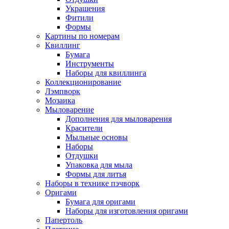
Украшения
Фитили
Формы
Картины по номерам
Квиллинг
Бумага
Инструменты
Наборы для квиллинга
Коллекционирование
Лэмпворк
Мозаика
Мыловарение
Дополнения для мыловарения
Красители
Мыльные основы
Наборы
Отдушки
Упаковка для мыла
Формы для литья
Наборы в технике пэчворк
Оригами
Бумага для оригами
Наборы для изготовления оригами
Папертоль