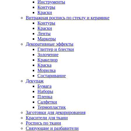
Инструменты
Контуры
Краски
Витражная роспись по стеклу и керамике
Контуры
Краски
Ленты
Маркеры
Декоративные эффекты
Глиттер и блестки
Золочение
Кракелюр
Краска
Морилка
Состаривание
Декупаж
Бумага
Наборы
Пленка
Салфетки
Термопластик
Заготовки для декорирования
Красители для ткани
Роспись по ткани
Связующие и разбавители