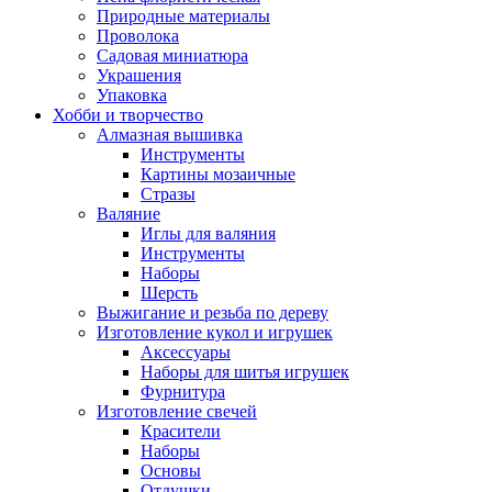
Природные материалы
Проволока
Садовая миниатюра
Украшения
Упаковка
Хобби и творчество
Алмазная вышивка
Инструменты
Картины мозаичные
Стразы
Валяние
Иглы для валяния
Инструменты
Наборы
Шерсть
Выжигание и резьба по дереву
Изготовление кукол и игрушек
Аксессуары
Наборы для шитья игрушек
Фурнитура
Изготовление свечей
Красители
Наборы
Основы
Отдушки