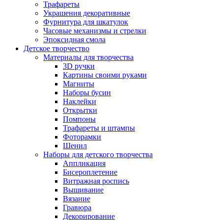
Трафареты
Украшения декоративные
Фурнитура для шкатулок
Часовые механизмы и стрелки
Эпоксидная смола
Детское творчество
Материалы для творчества
3D ручки
Картины своими руками
Магниты
Наборы бусин
Наклейки
Открытки
Помпоны
Трафареты и штампы
Фоторамки
Шенил
Наборы для детского творчества
Аппликация
Бисероплетение
Витражная роспись
Вышивание
Вязание
Гравюра
Декорирование