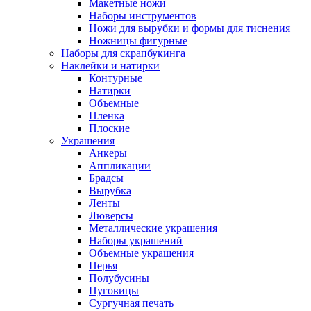
Макетные ножи
Наборы инструментов
Ножи для вырубки и формы для тиснения
Ножницы фигурные
Наборы для скрапбукинга
Наклейки и натирки
Контурные
Натирки
Объемные
Пленка
Плоские
Украшения
Анкеры
Аппликации
Брадсы
Вырубка
Ленты
Люверсы
Металлические украшения
Наборы украшений
Объемные украшения
Перья
Полубусины
Пуговицы
Сургучная печать