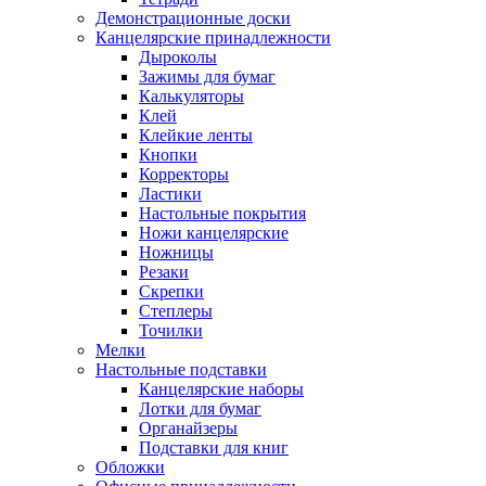
Демонстрационные доски
Канцелярские принадлежности
Дыроколы
Зажимы для бумаг
Калькуляторы
Клей
Клейкие ленты
Кнопки
Корректоры
Ластики
Настольные покрытия
Ножи канцелярские
Ножницы
Резаки
Скрепки
Степлеры
Точилки
Мелки
Настольные подставки
Канцелярские наборы
Лотки для бумаг
Органайзеры
Подставки для книг
Обложки