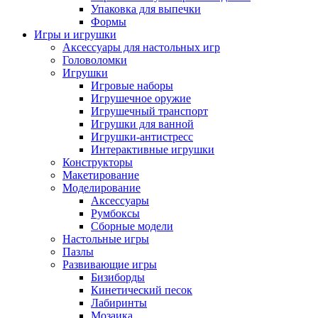
Упаковка для выпечки
Формы
Игры и игрушки
Аксессуары для настольных игр
Головоломки
Игрушки
Игровые наборы
Игрушечное оружие
Игрушечный транспорт
Игрушки для ванной
Игрушки-антистресс
Интерактивные игрушки
Конструкторы
Макетирование
Моделирование
Аксессуары
Румбоксы
Сборные модели
Настольные игры
Пазлы
Развивающие игры
Бизиборды
Кинетический песок
Лабиринты
Мозаика