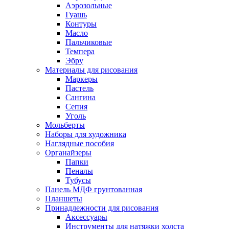
Аэрозольные
Гуашь
Контуры
Масло
Пальчиковые
Темпера
Эбру
Материалы для рисования
Маркеры
Пастель
Сангина
Сепия
Уголь
Мольберты
Наборы для художника
Наглядные пособия
Органайзеры
Папки
Пеналы
Тубусы
Панель МДФ грунтованная
Планшеты
Принадлежности для рисования
Аксессуары
Инструменты для натяжки холста