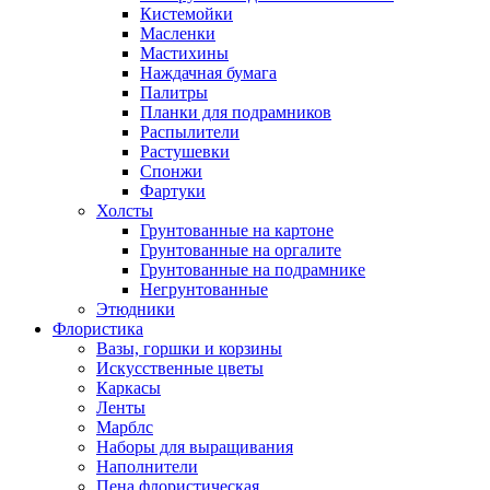
Кистемойки
Масленки
Мастихины
Наждачная бумага
Палитры
Планки для подрамников
Распылители
Растушевки
Спонжи
Фартуки
Холсты
Грунтованные на картоне
Грунтованные на оргалите
Грунтованные на подрамнике
Негрунтованные
Этюдники
Флористика
Вазы, горшки и корзины
Искусственные цветы
Каркасы
Ленты
Марблс
Наборы для выращивания
Наполнители
Пена флористическая