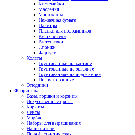
Кистемойки
Масленки
Мастихины
Наждачная бумага
Палитры
Планки для подрамников
Распылители
Растушевки
Спонжи
Фартуки
Холсты
Грунтованные на картоне
Грунтованные на оргалите
Грунтованные на подрамнике
Негрунтованные
Этюдники
Флористика
Вазы, горшки и корзины
Искусственные цветы
Каркасы
Ленты
Марблс
Наборы для выращивания
Наполнители
Пена флористическая