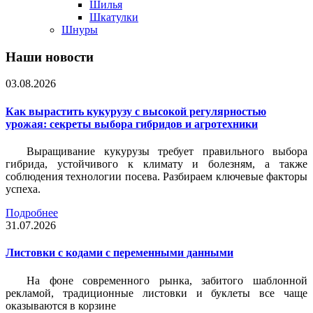
Шилья
Шкатулки
Шнуры
Наши новости
03.08.2026
Как вырастить кукурузу с высокой регулярностью
урожая: секреты выбора гибридов и агротехники
Выращивание кукурузы требует правильного выбора
гибрида, устойчивого к климату и болезням, а также
соблюдения технологии посева. Разбираем ключевые факторы
успеха.
Подробнее
31.07.2026
Листовки c кодами с переменными данными
На фоне современного рынка, забитого шаблонной
рекламой, традиционные листовки и буклеты все чаще
оказываются в корзине