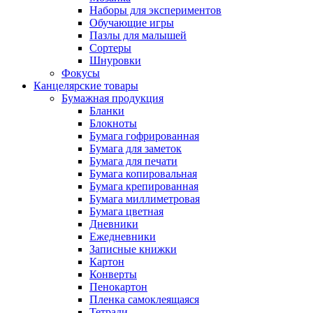
Наборы для экспериментов
Обучающие игры
Пазлы для малышей
Сортеры
Шнуровки
Фокусы
Канцелярские товары
Бумажная продукция
Бланки
Блокноты
Бумага гофрированная
Бумага для заметок
Бумага для печати
Бумага копировальная
Бумага крепированная
Бумага миллиметровая
Бумага цветная
Дневники
Ежедневники
Записные книжки
Картон
Конверты
Пенокартон
Пленка самоклеящаяся
Тетради