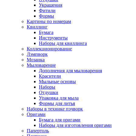
Украшения
Фитили
Формы
Картины по номерам
Квиллинг
Бумага
Инструменты
Наборы для квиллинга
Коллекционирование
Лэмпворк
Мозаика
Мыловарение
Дополнения для мыловарения
Красители
Мыльные основы
Наборы
Отдушки
Упаковка для мыла
Формы для литья
Наборы в технике пэчворк
Оригами
Бумага для оригами
Наборы для изготовления оригами
Папертоль