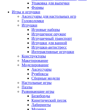
Упаковка для выпечки
Формы
Игры и игрушки
Аксессуары для настольных игр
Головоломки
Игрушки
Игровые наборы
Игрушечное оружие
Игрушечный транспорт
Игрушки для ванной
Игрушки-антистресс
Интерактивные игрушки
Конструкторы
Макетирование
Моделирование
Аксессуары
Румбоксы
Сборные модели
Настольные игры
Пазлы
Развивающие игры
Бизиборды
Кинетический песок
Лабиринты
Мозаика