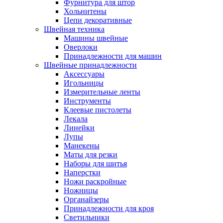
Фурнитура для штор
Хольнитены
Цепи декоративные
Швейная техника
Машины швейные
Оверлоки
Принадлежности для машин
Швейные принадлежности
Аксессуары
Игольницы
Измерительные ленты
Инструменты
Клеевые пистолеты
Лекала
Линейки
Лупы
Манекены
Маты для резки
Наборы для шитья
Наперстки
Ножи раскройные
Ножницы
Органайзеры
Принадлежности для кроя
Светильники