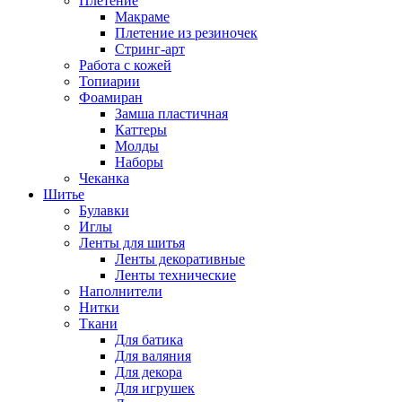
Плетение
Макраме
Плетение из резиночек
Стринг-арт
Работа с кожей
Топиарии
Фоамиран
Замша пластичная
Каттеры
Молды
Наборы
Чеканка
Шитье
Булавки
Иглы
Ленты для шитья
Ленты декоративные
Ленты технические
Наполнители
Нитки
Ткани
Для батика
Для валяния
Для декора
Для игрушек