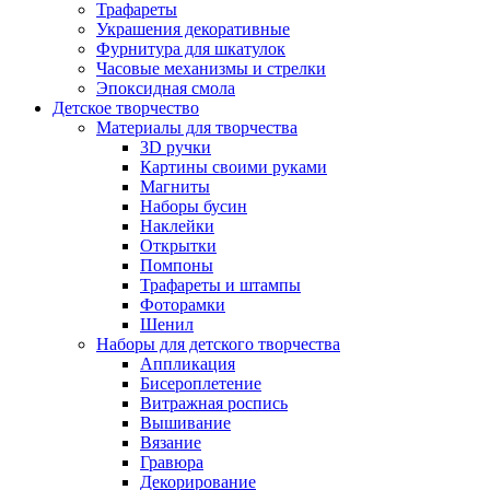
Трафареты
Украшения декоративные
Фурнитура для шкатулок
Часовые механизмы и стрелки
Эпоксидная смола
Детское творчество
Материалы для творчества
3D ручки
Картины своими руками
Магниты
Наборы бусин
Наклейки
Открытки
Помпоны
Трафареты и штампы
Фоторамки
Шенил
Наборы для детского творчества
Аппликация
Бисероплетение
Витражная роспись
Вышивание
Вязание
Гравюра
Декорирование