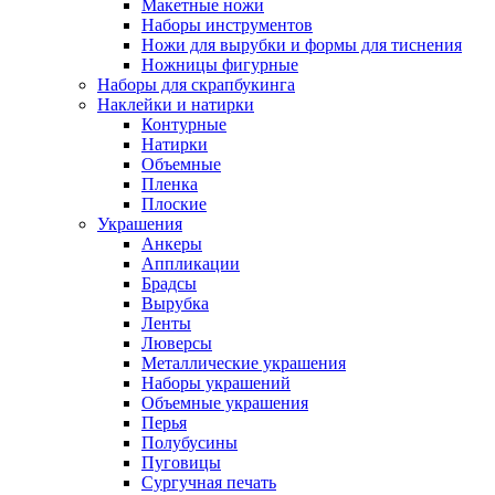
Макетные ножи
Наборы инструментов
Ножи для вырубки и формы для тиснения
Ножницы фигурные
Наборы для скрапбукинга
Наклейки и натирки
Контурные
Натирки
Объемные
Пленка
Плоские
Украшения
Анкеры
Аппликации
Брадсы
Вырубка
Ленты
Люверсы
Металлические украшения
Наборы украшений
Объемные украшения
Перья
Полубусины
Пуговицы
Сургучная печать