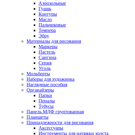
Аэрозольные
Гуашь
Контуры
Масло
Пальчиковые
Темпера
Эбру
Материалы для рисования
Маркеры
Пастель
Сангина
Сепия
Уголь
Мольберты
Наборы для художника
Наглядные пособия
Органайзеры
Папки
Пеналы
Тубусы
Панель МДФ грунтованная
Планшеты
Принадлежности для рисования
Аксессуары
Инструменты для натяжки холста