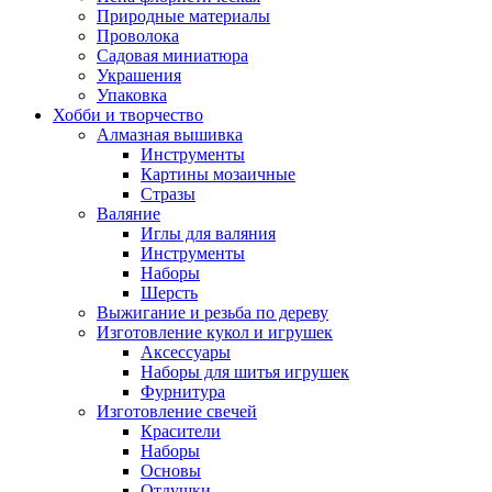
Природные материалы
Проволока
Садовая миниатюра
Украшения
Упаковка
Хобби и творчество
Алмазная вышивка
Инструменты
Картины мозаичные
Стразы
Валяние
Иглы для валяния
Инструменты
Наборы
Шерсть
Выжигание и резьба по дереву
Изготовление кукол и игрушек
Аксессуары
Наборы для шитья игрушек
Фурнитура
Изготовление свечей
Красители
Наборы
Основы
Отдушки