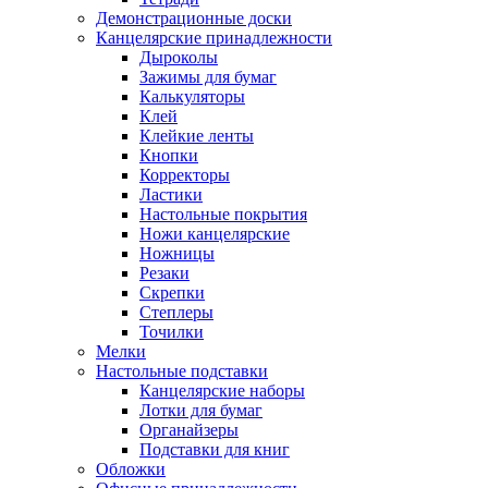
Демонстрационные доски
Канцелярские принадлежности
Дыроколы
Зажимы для бумаг
Калькуляторы
Клей
Клейкие ленты
Кнопки
Корректоры
Ластики
Настольные покрытия
Ножи канцелярские
Ножницы
Резаки
Скрепки
Степлеры
Точилки
Мелки
Настольные подставки
Канцелярские наборы
Лотки для бумаг
Органайзеры
Подставки для книг
Обложки