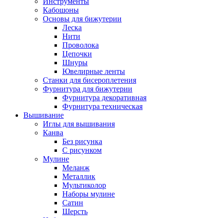
Инструменты
Кабошоны
Основы для бижутерии
Леска
Нити
Проволока
Цепочки
Шнуры
Ювелирные ленты
Станки для бисероплетения
Фурнитура для бижутерии
Фурнитура декоративная
Фурнитура техническая
Вышивание
Иглы для вышивания
Канва
Без рисунка
С рисунком
Мулине
Меланж
Металлик
Мультиколор
Наборы мулине
Сатин
Шерсть