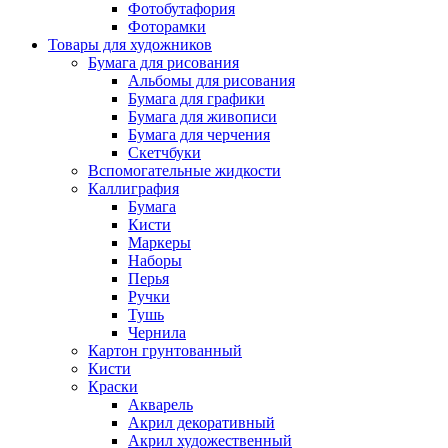
Фотобутафория
Фоторамки
Товары для художников
Бумага для рисования
Альбомы для рисования
Бумага для графики
Бумага для живописи
Бумага для черчения
Скетчбуки
Вспомогательные жидкости
Каллиграфия
Бумага
Кисти
Маркеры
Наборы
Перья
Ручки
Тушь
Чернила
Картон грунтованный
Кисти
Краски
Акварель
Акрил декоративный
Акрил художественный