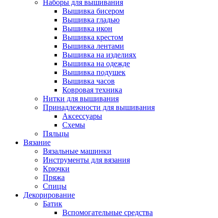
Наборы для вышивания
Вышивка бисером
Вышивка гладью
Вышивка икон
Вышивка крестом
Вышивка лентами
Вышивка на изделиях
Вышивка на одежде
Вышивка подушек
Вышивка часов
Ковровая техника
Нитки для вышивания
Принадлежности для вышивания
Аксессуары
Схемы
Пяльцы
Вязание
Вязальные машинки
Инструменты для вязания
Крючки
Пряжа
Спицы
Декорирование
Батик
Вспомогательные средства