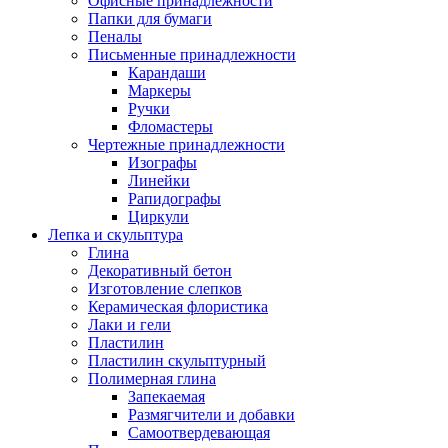
Офисные принадлежности
Папки для бумаги
Пеналы
Письменные принадлежности
Карандаши
Маркеры
Ручки
Фломастеры
Чертежные принадлежности
Изографы
Линейки
Рапидографы
Циркули
Лепка и скульптура
Глина
Декоративный бетон
Изготовление слепков
Керамическая флористика
Лаки и гели
Пластилин
Пластилин скульптурный
Полимерная глина
Запекаемая
Размягчители и добавки
Самоотвердевающая