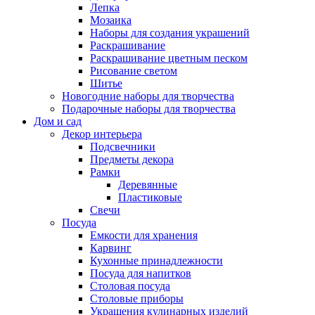
Лепка
Мозаика
Наборы для создания украшений
Раскрашивание
Раскрашивание цветным песком
Рисование светом
Шитье
Новогодние наборы для творчества
Подарочные наборы для творчества
Дом и сад
Декор интерьера
Подсвечники
Предметы декора
Рамки
Деревянные
Пластиковые
Свечи
Посуда
Емкости для хранения
Карвинг
Кухонные принадлежности
Посуда для напитков
Столовая посуда
Столовые приборы
Украшения кулинарных изделий