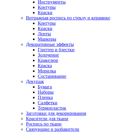
Инструменты
Контуры
Краски
Витражная роспись по стеклу и керамике
Контуры
Краски
Ленты
Маркеры
Декоративные эффекты
Глиттер и блестки
Золочение
Кракелюр
Краска
Морилка
Состаривание
Декупаж
Бумага
Наборы
Пленка
Салфетки
Термопластик
Заготовки для декорирования
Красители для ткани
Роспись по ткани
Связующие и разбавители