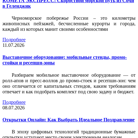
КОМЕТА ЭКСПРЕСС: Скоростной морской путь из Сочи
в Геленджик
Черноморское побережье России – это километры
живописных пейзажей, бесчисленные курорты и города,
каждый из которых манит своими особенностями
Подробнее
11.07.2026
Выставочное оборудование: мобильные стенды, промо-
стойки и ресепшн-зоны
Разбираем мобильное выставочное оборудование — от
ролл-апов и пресс-воллов до промо-стоек и ресепшн-зон: чем
оно отличается от капитальных стендов, каким требованиям
отвечает и как подобрать комплект под свою задачу и бюджет.
Подробнее
08.07.2026
Открытки Онлайн: Как Выбрать Идеальное Поздравление
В эпоху цифровых технологий традиционные бумажные
открытки уступают место своим электронным аналогам