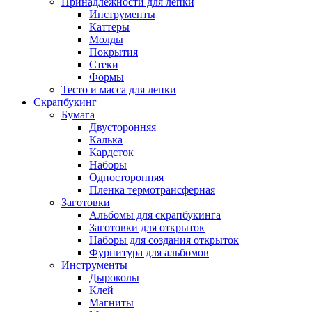
Принадлежности для лепки
Инструменты
Каттеры
Молды
Покрытия
Стеки
Формы
Тесто и масса для лепки
Скрапбукинг
Бумага
Двусторонняя
Калька
Кардсток
Наборы
Односторонняя
Пленка термотрансферная
Заготовки
Альбомы для скрапбукинга
Заготовки для открыток
Наборы для создания открыток
Фурнитура для альбомов
Инструменты
Дыроколы
Клей
Магниты