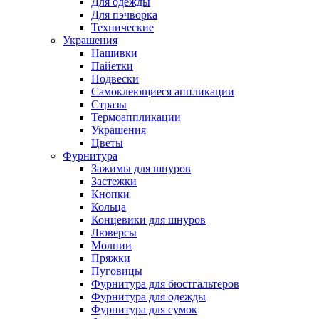
Для одежды
Для пэчворка
Технические
Украшения
Нашивки
Пайетки
Подвески
Самоклеющиеся аппликации
Стразы
Термоаппликации
Украшения
Цветы
Фурнитура
Зажимы для шнуров
Застежки
Кнопки
Кольца
Концевики для шнуров
Люверсы
Молнии
Пряжки
Пуговицы
Фурнитура для бюстгальтеров
Фурнитура для одежды
Фурнитура для сумок