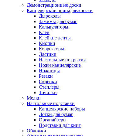
Демонстрационные доски
Канцелярские принадлежности
Дыроколы
Зажимы для бумаг
Калькуляторы
Клей
Клейкие ленты
Кнопки
Корректоры
Ластики
Настольные покрытия
Ножи канцелярские
Ножницы
Резаки
Скрепки
Степлеры
Точилки
Мелки
Настольные подставки
Канцелярские наборы
Лотки для бумаг
Органайзеры
Подставки для книг
Обложки