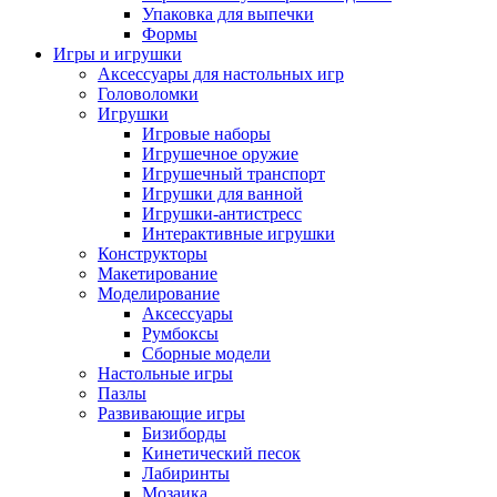
Упаковка для выпечки
Формы
Игры и игрушки
Аксессуары для настольных игр
Головоломки
Игрушки
Игровые наборы
Игрушечное оружие
Игрушечный транспорт
Игрушки для ванной
Игрушки-антистресс
Интерактивные игрушки
Конструкторы
Макетирование
Моделирование
Аксессуары
Румбоксы
Сборные модели
Настольные игры
Пазлы
Развивающие игры
Бизиборды
Кинетический песок
Лабиринты
Мозаика