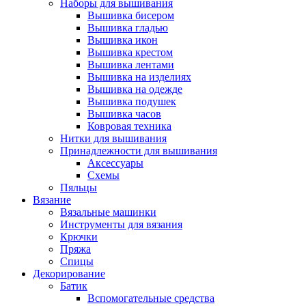
Наборы для вышивания
Вышивка бисером
Вышивка гладью
Вышивка икон
Вышивка крестом
Вышивка лентами
Вышивка на изделиях
Вышивка на одежде
Вышивка подушек
Вышивка часов
Ковровая техника
Нитки для вышивания
Принадлежности для вышивания
Аксессуары
Схемы
Пяльцы
Вязание
Вязальные машинки
Инструменты для вязания
Крючки
Пряжа
Спицы
Декорирование
Батик
Вспомогательные средства