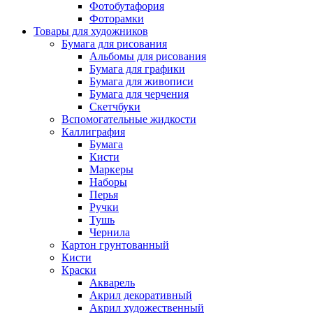
Фотобутафория
Фоторамки
Товары для художников
Бумага для рисования
Альбомы для рисования
Бумага для графики
Бумага для живописи
Бумага для черчения
Скетчбуки
Вспомогательные жидкости
Каллиграфия
Бумага
Кисти
Маркеры
Наборы
Перья
Ручки
Тушь
Чернила
Картон грунтованный
Кисти
Краски
Акварель
Акрил декоративный
Акрил художественный