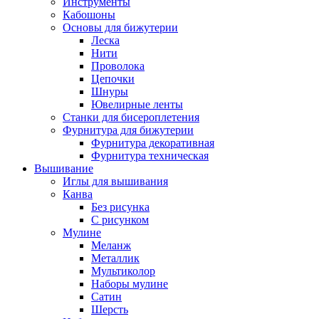
Инструменты
Кабошоны
Основы для бижутерии
Леска
Нити
Проволока
Цепочки
Шнуры
Ювелирные ленты
Станки для бисероплетения
Фурнитура для бижутерии
Фурнитура декоративная
Фурнитура техническая
Вышивание
Иглы для вышивания
Канва
Без рисунка
С рисунком
Мулине
Меланж
Металлик
Мультиколор
Наборы мулине
Сатин
Шерсть