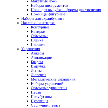
Макетные ножи
Наборы инструментов
Ножи для вырубки и формы для тиснения
Ножницы фигурные
Наборы для скрапбукинга
Наклейки и натирки
Контурные
Натирки
Объемные
Пленка
Плоские
Украшения
Анкеры
Аппликации
Брадсы
Вырубка
Ленты
Люверсы
Металлические украшения
Наборы украшений
Объемные украшения
Перья
Полубусины
Пуговицы
Сургучная печать