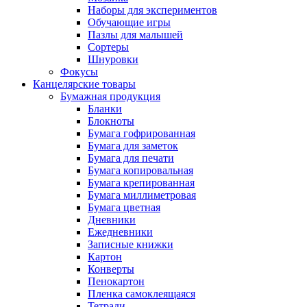
Наборы для экспериментов
Обучающие игры
Пазлы для малышей
Сортеры
Шнуровки
Фокусы
Канцелярские товары
Бумажная продукция
Бланки
Блокноты
Бумага гофрированная
Бумага для заметок
Бумага для печати
Бумага копировальная
Бумага крепированная
Бумага миллиметровая
Бумага цветная
Дневники
Ежедневники
Записные книжки
Картон
Конверты
Пенокартон
Пленка самоклеящаяся
Тетради