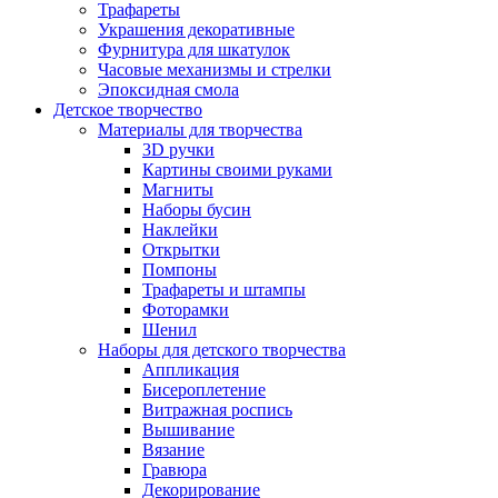
Трафареты
Украшения декоративные
Фурнитура для шкатулок
Часовые механизмы и стрелки
Эпоксидная смола
Детское творчество
Материалы для творчества
3D ручки
Картины своими руками
Магниты
Наборы бусин
Наклейки
Открытки
Помпоны
Трафареты и штампы
Фоторамки
Шенил
Наборы для детского творчества
Аппликация
Бисероплетение
Витражная роспись
Вышивание
Вязание
Гравюра
Декорирование