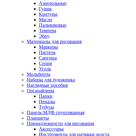
Аэрозольные
Гуашь
Контуры
Масло
Пальчиковые
Темпера
Эбру
Материалы для рисования
Маркеры
Пастель
Сангина
Сепия
Уголь
Мольберты
Наборы для художника
Наглядные пособия
Органайзеры
Папки
Пеналы
Тубусы
Панель МДФ грунтованная
Планшеты
Принадлежности для рисования
Аксессуары
Инструменты для натяжки холста