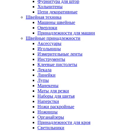
Фурнитура для штор
Хольнитены
Цепи декоративные
Швейная техника
Машины швейные
Оверлоки
Принадлежности для машин
Швейные принадлежности
Аксессуары
Игольницы
Измерительные ленты
Инструменты
Клеевые пистолеты
Лекала
Линейки
Лупы
Манекены
Маты для резки
Наборы для шитья
Наперстки
Ножи раскройные
Ножницы
Органайзеры
Принадлежности для кроя
Светильники