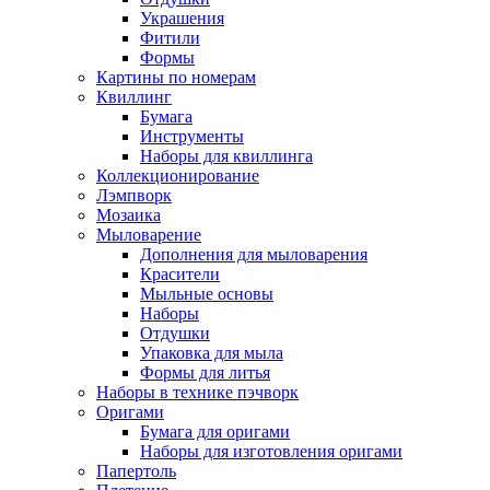
Украшения
Фитили
Формы
Картины по номерам
Квиллинг
Бумага
Инструменты
Наборы для квиллинга
Коллекционирование
Лэмпворк
Мозаика
Мыловарение
Дополнения для мыловарения
Красители
Мыльные основы
Наборы
Отдушки
Упаковка для мыла
Формы для литья
Наборы в технике пэчворк
Оригами
Бумага для оригами
Наборы для изготовления оригами
Папертоль