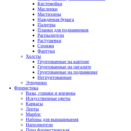
Кистемойки
Масленки
Мастихины
Наждачная бумага
Палитры
Планки для подрамников
Распылители
Растушевки
Спонжи
Фартуки
Холсты
Грунтованные на картоне
Грунтованные на оргалите
Грунтованные на подрамнике
Негрунтованные
Этюдники
Флористика
Вазы, горшки и корзины
Искусственные цветы
Каркасы
Ленты
Марблс
Наборы для выращивания
Наполнители
Пена флористическая