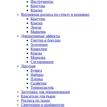
Инструменты
Контуры
Краски
Витражная роспись по стеклу и керамике
Контуры
Краски
Ленты
Маркеры
Декоративные эффекты
Глиттер и блестки
Золочение
Кракелюр
Краска
Морилка
Состаривание
Декупаж
Бумага
Наборы
Пленка
Салфетки
Термопластик
Заготовки для декорирования
Красители для ткани
Роспись по ткани
Связующие и разбавители