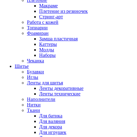
Плетение
Макраме
Плетение из резиночек
Стринг-арт
Работа с кожей
Топиарии
Фоамиран
Замша пластичная
Каттеры
Молды
Наборы
Чеканка
Шитье
Булавки
Иглы
Ленты для шитья
Ленты декоративные
Ленты технические
Наполнители
Нитки
Ткани
Для батика
Для валяния
Для декора
Для игрушек