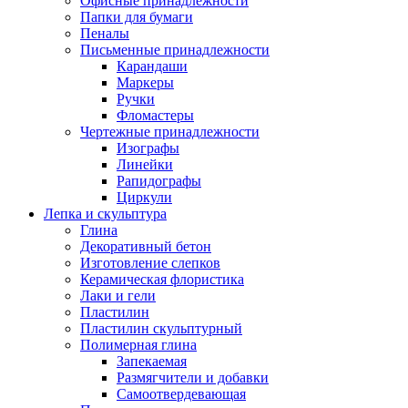
Офисные принадлежности
Папки для бумаги
Пеналы
Письменные принадлежности
Карандаши
Маркеры
Ручки
Фломастеры
Чертежные принадлежности
Изографы
Линейки
Рапидографы
Циркули
Лепка и скульптура
Глина
Декоративный бетон
Изготовление слепков
Керамическая флористика
Лаки и гели
Пластилин
Пластилин скульптурный
Полимерная глина
Запекаемая
Размягчители и добавки
Самоотвердевающая