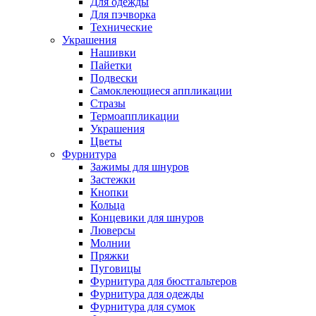
Для одежды
Для пэчворка
Технические
Украшения
Нашивки
Пайетки
Подвески
Самоклеющиеся аппликации
Стразы
Термоаппликации
Украшения
Цветы
Фурнитура
Зажимы для шнуров
Застежки
Кнопки
Кольца
Концевики для шнуров
Люверсы
Молнии
Пряжки
Пуговицы
Фурнитура для бюстгальтеров
Фурнитура для одежды
Фурнитура для сумок