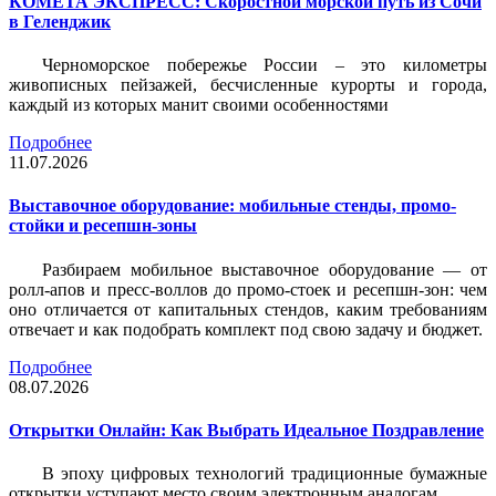
КОМЕТА ЭКСПРЕСС: Скоростной морской путь из Сочи
в Геленджик
Черноморское побережье России – это километры
живописных пейзажей, бесчисленные курорты и города,
каждый из которых манит своими особенностями
Подробнее
11.07.2026
Выставочное оборудование: мобильные стенды, промо-
стойки и ресепшн-зоны
Разбираем мобильное выставочное оборудование — от
ролл-апов и пресс-воллов до промо-стоек и ресепшн-зон: чем
оно отличается от капитальных стендов, каким требованиям
отвечает и как подобрать комплект под свою задачу и бюджет.
Подробнее
08.07.2026
Открытки Онлайн: Как Выбрать Идеальное Поздравление
В эпоху цифровых технологий традиционные бумажные
открытки уступают место своим электронным аналогам