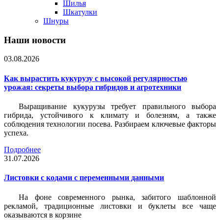
Шилья
Шкатулки
Шнуры
Наши новости
03.08.2026
Как вырастить кукурузу с высокой регулярностью
урожая: секреты выбора гибридов и агротехники
Выращивание кукурузы требует правильного выбора
гибрида, устойчивого к климату и болезням, а также
соблюдения технологии посева. Разбираем ключевые факторы
успеха.
Подробнее
31.07.2026
Листовки c кодами с переменными данными
На фоне современного рынка, забитого шаблонной
рекламой, традиционные листовки и буклеты все чаще
оказываются в корзине