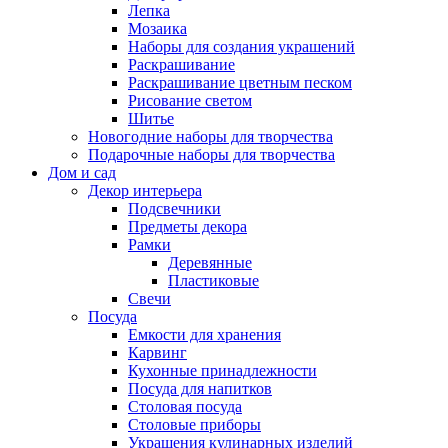
Лепка
Мозаика
Наборы для создания украшений
Раскрашивание
Раскрашивание цветным песком
Рисование светом
Шитье
Новогодние наборы для творчества
Подарочные наборы для творчества
Дом и сад
Декор интерьера
Подсвечники
Предметы декора
Рамки
Деревянные
Пластиковые
Свечи
Посуда
Емкости для хранения
Карвинг
Кухонные принадлежности
Посуда для напитков
Столовая посуда
Столовые приборы
Украшения кулинарных изделий