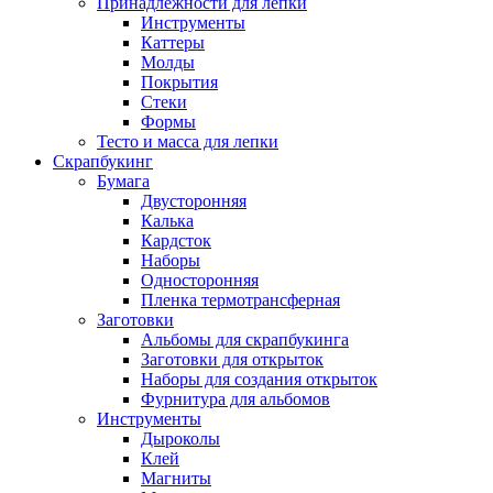
Принадлежности для лепки
Инструменты
Каттеры
Молды
Покрытия
Стеки
Формы
Тесто и масса для лепки
Скрапбукинг
Бумага
Двусторонняя
Калька
Кардсток
Наборы
Односторонняя
Пленка термотрансферная
Заготовки
Альбомы для скрапбукинга
Заготовки для открыток
Наборы для создания открыток
Фурнитура для альбомов
Инструменты
Дыроколы
Клей
Магниты