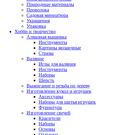
Природные материалы
Проволока
Садовая миниатюра
Украшения
Упаковка
Хобби и творчество
Алмазная вышивка
Инструменты
Картины мозаичные
Стразы
Валяние
Иглы для валяния
Инструменты
Наборы
Шерсть
Выжигание и резьба по дереву
Изготовление кукол и игрушек
Аксессуары
Наборы для шитья игрушек
Фурнитура
Изготовление свечей
Красители
Наборы
Основы
Отдушки