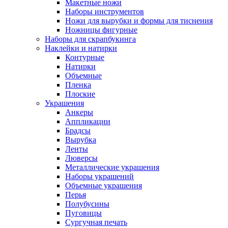
Макетные ножи
Наборы инструментов
Ножи для вырубки и формы для тиснения
Ножницы фигурные
Наборы для скрапбукинга
Наклейки и натирки
Контурные
Натирки
Объемные
Пленка
Плоские
Украшения
Анкеры
Аппликации
Брадсы
Вырубка
Ленты
Люверсы
Металлические украшения
Наборы украшений
Объемные украшения
Перья
Полубусины
Пуговицы
Сургучная печать