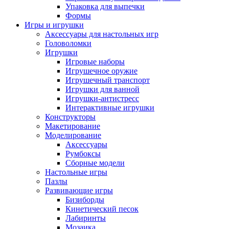
Упаковка для выпечки
Формы
Игры и игрушки
Аксессуары для настольных игр
Головоломки
Игрушки
Игровые наборы
Игрушечное оружие
Игрушечный транспорт
Игрушки для ванной
Игрушки-антистресс
Интерактивные игрушки
Конструкторы
Макетирование
Моделирование
Аксессуары
Румбоксы
Сборные модели
Настольные игры
Пазлы
Развивающие игры
Бизиборды
Кинетический песок
Лабиринты
Мозаика