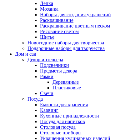
Лепка
Мозаика
Наборы для создания украшений
Раскрашивание
Раскрашивание цветным песком
Рисование светом
Шитье
Новогодние наборы для творчества
Подарочные наборы для творчества
Дом и сад
Декор интерьера
Подсвечники
Предметы декора
Рамки
Деревянные
Пластиковые
Свечи
Посуда
Емкости для хранения
Карвинг
Кухонные принадлежности
Посуда для напитков
Столовая посуда
Столовые приборы
Украшения кулинарных изделий