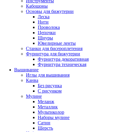
Инструменты
Кабошоны
Основы для бижутерии
Леска
Нити
Проволока
Цепочки
Шнуры
Ювелирные ленты
Станки для бисероплетения
Фурнитура для бижутерии
Фурнитура декоративная
Фурнитура техническая
Вышивание
Иглы для вышивания
Канва
Без рисунка
С рисунком
Мулине
Меланж
Металлик
Мультиколор
Наборы мулине
Сатин
Шерсть