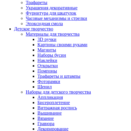
Трафареты
Украшения декоративные
Фурнитура для шкатулок
Часовые механизмы и стрелки
Эпоксидная смола
Детское творчество
Материалы для творчества
3D ручки
Картины своими руками
Магниты
Наборы бусин
Наклейки
Открытки
Помпоны
Трафареты и штампы
Фоторамки
Шенил
Наборы для детского творчества
Аппликация
Бисероплетение
Витражная роспись
Вышивание
Вязание
Гравюра
Декорирование