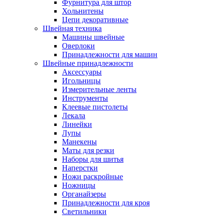
Фурнитура для штор
Хольнитены
Цепи декоративные
Швейная техника
Машины швейные
Оверлоки
Принадлежности для машин
Швейные принадлежности
Аксессуары
Игольницы
Измерительные ленты
Инструменты
Клеевые пистолеты
Лекала
Линейки
Лупы
Манекены
Маты для резки
Наборы для шитья
Наперстки
Ножи раскройные
Ножницы
Органайзеры
Принадлежности для кроя
Светильники