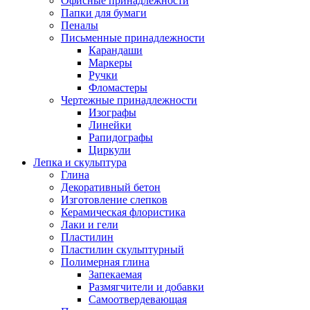
Офисные принадлежности
Папки для бумаги
Пеналы
Письменные принадлежности
Карандаши
Маркеры
Ручки
Фломастеры
Чертежные принадлежности
Изографы
Линейки
Рапидографы
Циркули
Лепка и скульптура
Глина
Декоративный бетон
Изготовление слепков
Керамическая флористика
Лаки и гели
Пластилин
Пластилин скульптурный
Полимерная глина
Запекаемая
Размягчители и добавки
Самоотвердевающая