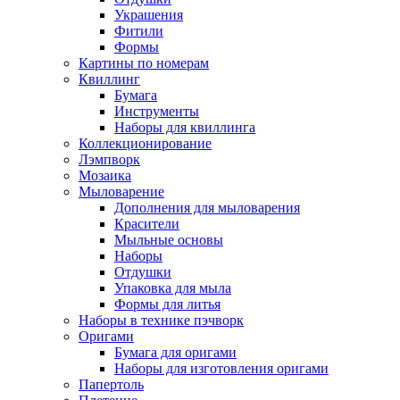
Украшения
Фитили
Формы
Картины по номерам
Квиллинг
Бумага
Инструменты
Наборы для квиллинга
Коллекционирование
Лэмпворк
Мозаика
Мыловарение
Дополнения для мыловарения
Красители
Мыльные основы
Наборы
Отдушки
Упаковка для мыла
Формы для литья
Наборы в технике пэчворк
Оригами
Бумага для оригами
Наборы для изготовления оригами
Папертоль