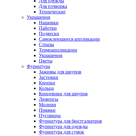
Для одежды
Для пэчворка
Технические
Украшения
Нашивки
Пайетки
Подвески
Самоклеющиеся аппликации
Стразы
Термоаппликации
Украшения
Цветы
Фурнитура
Зажимы для шнуров
Застежки
Кнопки
Кольца
Концевики для шнуров
Люверсы
Молнии
Пряжки
Пуговицы
Фурнитура для бюстгальтеров
Фурнитура для одежды
Фурнитура для сумок