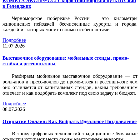
КОМЕТА ЭКСПРЕСС: Скоростной морской путь из Сочи
в Геленджик
Черноморское побережье России – это километры
живописных пейзажей, бесчисленные курорты и города,
каждый из которых манит своими особенностями
Подробнее
11.07.2026
Выставочное оборудование: мобильные стенды, промо-
стойки и ресепшн-зоны
Разбираем мобильное выставочное оборудование — от
ролл-апов и пресс-воллов до промо-стоек и ресепшн-зон: чем
оно отличается от капитальных стендов, каким требованиям
отвечает и как подобрать комплект под свою задачу и бюджет.
Подробнее
08.07.2026
Открытки Онлайн: Как Выбрать Идеальное Поздравление
В эпоху цифровых технологий традиционные бумажные
открытки уступают место своим электронным аналогам