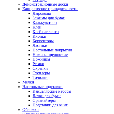
Демонстрационные доски
Канцелярские принадлежности
Дыроколы
Зажимы для бумаг
Калькуляторы
Клей
Клейкие ленты
Кнопки
Корректоры
Ластики
Настольные покрытия
Ножи канцелярские
Ножницы
Резаки
Скрепки
Степлеры
Точилки
Мелки
Настольные подставки
Канцелярские наборы
Лотки для бумаг
Органайзеры
Подставки для книг
Обложки