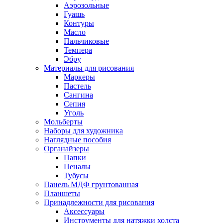
Аэрозольные
Гуашь
Контуры
Масло
Пальчиковые
Темпера
Эбру
Материалы для рисования
Маркеры
Пастель
Сангина
Сепия
Уголь
Мольберты
Наборы для художника
Наглядные пособия
Органайзеры
Папки
Пеналы
Тубусы
Панель МДФ грунтованная
Планшеты
Принадлежности для рисования
Аксессуары
Инструменты для натяжки холста