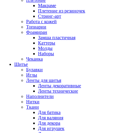
Плетение
Макраме
Плетение из резиночек
Стринг-арт
Работа с кожей
Топиарии
Фоамиран
Замша пластичная
Каттеры
Молды
Наборы
Чеканка
Шитье
Булавки
Иглы
Ленты для шитья
Ленты декоративные
Ленты технические
Наполнители
Нитки
Ткани
Для батика
Для валяния
Для декора
Для игрушек