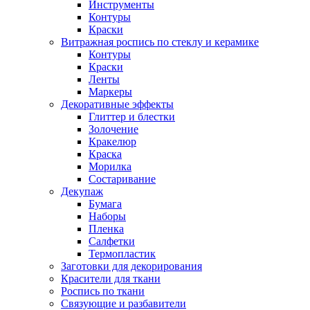
Инструменты
Контуры
Краски
Витражная роспись по стеклу и керамике
Контуры
Краски
Ленты
Маркеры
Декоративные эффекты
Глиттер и блестки
Золочение
Кракелюр
Краска
Морилка
Состаривание
Декупаж
Бумага
Наборы
Пленка
Салфетки
Термопластик
Заготовки для декорирования
Красители для ткани
Роспись по ткани
Связующие и разбавители