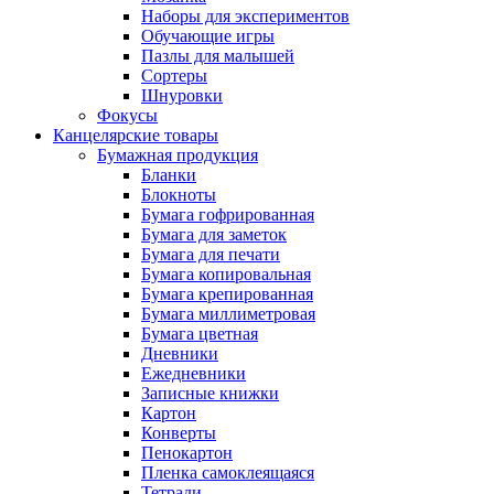
Наборы для экспериментов
Обучающие игры
Пазлы для малышей
Сортеры
Шнуровки
Фокусы
Канцелярские товары
Бумажная продукция
Бланки
Блокноты
Бумага гофрированная
Бумага для заметок
Бумага для печати
Бумага копировальная
Бумага крепированная
Бумага миллиметровая
Бумага цветная
Дневники
Ежедневники
Записные книжки
Картон
Конверты
Пенокартон
Пленка самоклеящаяся
Тетради