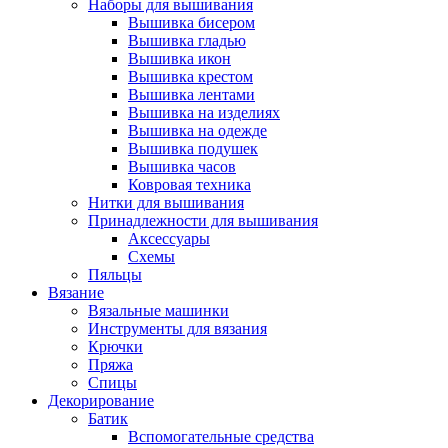
Наборы для вышивания
Вышивка бисером
Вышивка гладью
Вышивка икон
Вышивка крестом
Вышивка лентами
Вышивка на изделиях
Вышивка на одежде
Вышивка подушек
Вышивка часов
Ковровая техника
Нитки для вышивания
Принадлежности для вышивания
Аксессуары
Схемы
Пяльцы
Вязание
Вязальные машинки
Инструменты для вязания
Крючки
Пряжа
Спицы
Декорирование
Батик
Вспомогательные средства