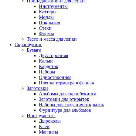
Принадлежности для лепки
Инструменты
Каттеры
Молды
Покрытия
Стеки
Формы
Тесто и масса для лепки
Скрапбукинг
Бумага
Двусторонняя
Калька
Кардсток
Наборы
Односторонняя
Пленка термотрансферная
Заготовки
Альбомы для скрапбукинга
Заготовки для открыток
Наборы для создания открыток
Фурнитура для альбомов
Инструменты
Дыроколы
Клей
Магниты