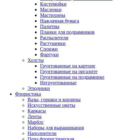
Кистемойки
Масленки
Мастихины
Наждачная бумага
Палитры
Планки для подрамников
Распылители
Растушевки
Спонжи
Фартуки
Холсты
Грунтованные на картоне
Грунтованные на оргалите
Грунтованные на подрамнике
Негрунтованные
Этюдники
Флористика
Вазы, горшки и корзины
Искусственные цветы
Каркасы
Ленты
Марблс
Наборы для выращивания
Наполнители
Пена флористическая