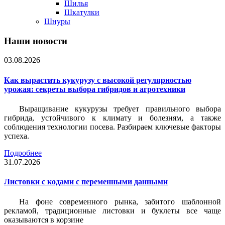
Шилья
Шкатулки
Шнуры
Наши новости
03.08.2026
Как вырастить кукурузу с высокой регулярностью
урожая: секреты выбора гибридов и агротехники
Выращивание кукурузы требует правильного выбора
гибрида, устойчивого к климату и болезням, а также
соблюдения технологии посева. Разбираем ключевые факторы
успеха.
Подробнее
31.07.2026
Листовки c кодами с переменными данными
На фоне современного рынка, забитого шаблонной
рекламой, традиционные листовки и буклеты все чаще
оказываются в корзине