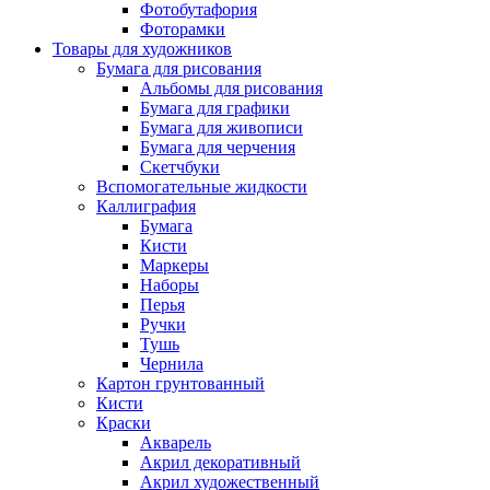
Фотобутафория
Фоторамки
Товары для художников
Бумага для рисования
Альбомы для рисования
Бумага для графики
Бумага для живописи
Бумага для черчения
Скетчбуки
Вспомогательные жидкости
Каллиграфия
Бумага
Кисти
Маркеры
Наборы
Перья
Ручки
Тушь
Чернила
Картон грунтованный
Кисти
Краски
Акварель
Акрил декоративный
Акрил художественный