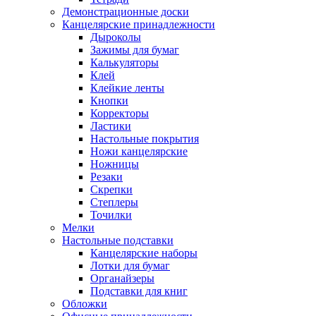
Демонстрационные доски
Канцелярские принадлежности
Дыроколы
Зажимы для бумаг
Калькуляторы
Клей
Клейкие ленты
Кнопки
Корректоры
Ластики
Настольные покрытия
Ножи канцелярские
Ножницы
Резаки
Скрепки
Степлеры
Точилки
Мелки
Настольные подставки
Канцелярские наборы
Лотки для бумаг
Органайзеры
Подставки для книг
Обложки