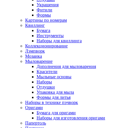
Украшения
Фитили
Формы
Картины по номерам
Квиллинг
Бумага
Инструменты
Наборы для квиллинга
Коллекционирование
Лэмпворк
Мозаика
Мыловарение
Дополнения для мыловарения
Красители
Мыльные основы
Наборы
Отдушки
Упаковка для мыла
Формы для литья
Наборы в технике пэчворк
Оригами
Бумага для оригами
Наборы для изготовления оригами
Папертоль