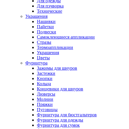
Для одежды
Для пэчворка
Технические
Украшения
Нашивки
Пайетки
Подвески
Самоклеющиеся аппликации
Стразы
Термоаппликации
Украшения
Цветы
Фурнитура
Зажимы для шнуров
Застежки
Кнопки
Кольца
Концевики для шнуров
Люверсы
Молнии
Пряжки
Пуговицы
Фурнитура для бюстгальтеров
Фурнитура для одежды
Фурнитура для сумок