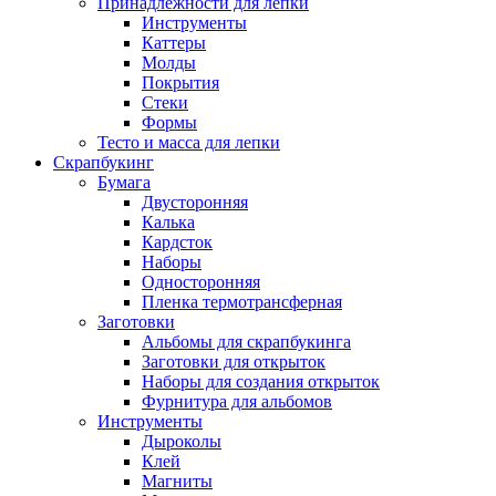
Принадлежности для лепки
Инструменты
Каттеры
Молды
Покрытия
Стеки
Формы
Тесто и масса для лепки
Скрапбукинг
Бумага
Двусторонняя
Калька
Кардсток
Наборы
Односторонняя
Пленка термотрансферная
Заготовки
Альбомы для скрапбукинга
Заготовки для открыток
Наборы для создания открыток
Фурнитура для альбомов
Инструменты
Дыроколы
Клей
Магниты