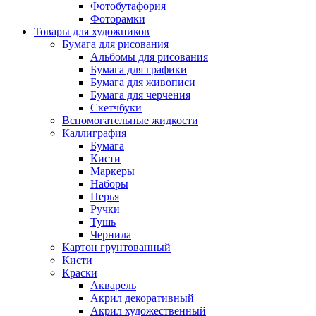
Фотобутафория
Фоторамки
Товары для художников
Бумага для рисования
Альбомы для рисования
Бумага для графики
Бумага для живописи
Бумага для черчения
Скетчбуки
Вспомогательные жидкости
Каллиграфия
Бумага
Кисти
Маркеры
Наборы
Перья
Ручки
Тушь
Чернила
Картон грунтованный
Кисти
Краски
Акварель
Акрил декоративный
Акрил художественный