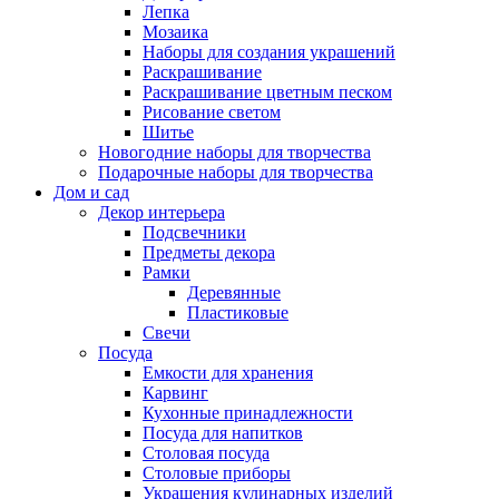
Лепка
Мозаика
Наборы для создания украшений
Раскрашивание
Раскрашивание цветным песком
Рисование светом
Шитье
Новогодние наборы для творчества
Подарочные наборы для творчества
Дом и сад
Декор интерьера
Подсвечники
Предметы декора
Рамки
Деревянные
Пластиковые
Свечи
Посуда
Емкости для хранения
Карвинг
Кухонные принадлежности
Посуда для напитков
Столовая посуда
Столовые приборы
Украшения кулинарных изделий