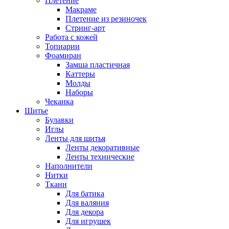
Плетение
Макраме
Плетение из резиночек
Стринг-арт
Работа с кожей
Топиарии
Фоамиран
Замша пластичная
Каттеры
Молды
Наборы
Чеканка
Шитье
Булавки
Иглы
Ленты для шитья
Ленты декоративные
Ленты технические
Наполнители
Нитки
Ткани
Для батика
Для валяния
Для декора
Для игрушек