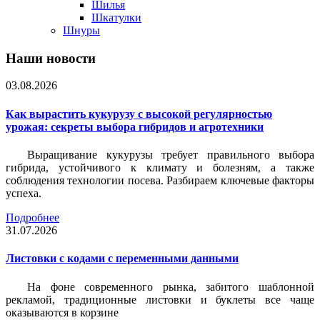
Шилья
Шкатулки
Шнуры
Наши новости
03.08.2026
Как вырастить кукурузу с высокой регулярностью
урожая: секреты выбора гибридов и агротехники
Выращивание кукурузы требует правильного выбора
гибрида, устойчивого к климату и болезням, а также
соблюдения технологии посева. Разбираем ключевые факторы
успеха.
Подробнее
31.07.2026
Листовки c кодами с переменными данными
На фоне современного рынка, забитого шаблонной
рекламой, традиционные листовки и буклеты все чаще
оказываются в корзине