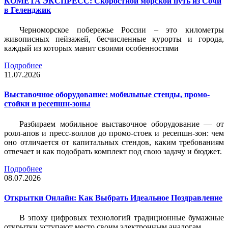
КОМЕТА ЭКСПРЕСС: Скоростной морской путь из Сочи
в Геленджик
Черноморское побережье России – это километры
живописных пейзажей, бесчисленные курорты и города,
каждый из которых манит своими особенностями
Подробнее
11.07.2026
Выставочное оборудование: мобильные стенды, промо-
стойки и ресепшн-зоны
Разбираем мобильное выставочное оборудование — от
ролл-апов и пресс-воллов до промо-стоек и ресепшн-зон: чем
оно отличается от капитальных стендов, каким требованиям
отвечает и как подобрать комплект под свою задачу и бюджет.
Подробнее
08.07.2026
Открытки Онлайн: Как Выбрать Идеальное Поздравление
В эпоху цифровых технологий традиционные бумажные
открытки уступают место своим электронным аналогам