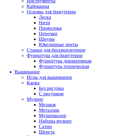
Инструменты
Кабошоны
Основы для бижутерии
Леска
Нити
Проволока
Цепочки
Шнуры
Ювелирные ленты
Станки для бисероплетения
Фурнитура для бижутерии
Фурнитура декоративная
Фурнитура техническая
Вышивание
Иглы для вышивания
Канва
Без рисунка
С рисунком
Мулине
Меланж
Металлик
Мультиколор
Наборы мулине
Сатин
Шерсть