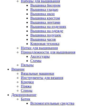
Наборы для вышивания
Вышивка бисером
Вышивка гладью
Вышивка икон
Вышивка крестом
Вышивка лентами
Вышивка на изделиях
Вышивка на одежде
Вышивка подушек
Вышивка часов
Ковровая техника
Нитки для вышивания
Принадлежности для вышивания
Аксессуары
Схемы
Пяльцы
Вязание
Вязальные машинки
Инструменты для вязания
Крючки
Пряжа
Спицы
Декорирование
Батик
Вспомогательные средства