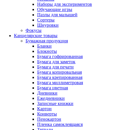
Наборы для экспериментов
Обучающие игры
Пазлы для малышей
Сортеры
Шнуровки
Фокусы
Канцелярские товары
Бумажная продукция
Бланки
Блокноты
Бумага гофрированная
Бумага для заметок
Бумага для печати
Бумага копировальная
Бумага крепированная
Бумага миллиметровая
Бумага цветная
Дневники
Ежедневники
Записные книжки
Картон
Конверты
Пенокартон
Пленка самоклеящаяся
Тетради