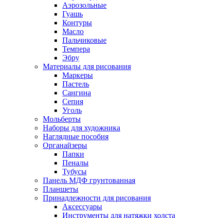
Аэрозольные
Гуашь
Контуры
Масло
Пальчиковые
Темпера
Эбру
Материалы для рисования
Маркеры
Пастель
Сангина
Сепия
Уголь
Мольберты
Наборы для художника
Наглядные пособия
Органайзеры
Папки
Пеналы
Тубусы
Панель МДФ грунтованная
Планшеты
Принадлежности для рисования
Аксессуары
Инструменты для натяжки холста