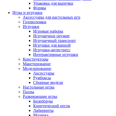
Упаковка для выпечки
Формы
Игры и игрушки
Аксессуары для настольных игр
Головоломки
Игрушки
Игровые наборы
Игрушечное оружие
Игрушечный транспорт
Игрушки для ванной
Игрушки-антистресс
Интерактивные игрушки
Конструкторы
Макетирование
Моделирование
Аксессуары
Румбоксы
Сборные модели
Настольные игры
Пазлы
Развивающие игры
Бизиборды
Кинетический песок
Лабиринты
Мозаика