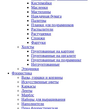
Кистемойки
Масленки
Мастихины
Наждачная бумага
Палитры
Планки для подрамников
Распылители
Растушевки
Спонжи
Фартуки
Холсты
Грунтованные на картоне
Грунтованные на оргалите
Грунтованные на подрамнике
Негрунтованные
Этюдники
Флористика
Вазы, горшки и корзины
Искусственные цветы
Каркасы
Ленты
Марблс
Наборы для выращивания
Наполнители
Пена флористическая