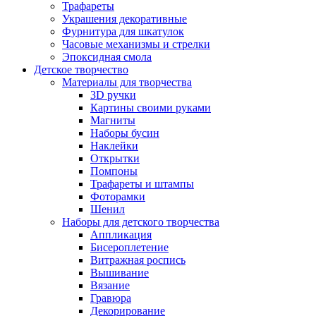
Трафареты
Украшения декоративные
Фурнитура для шкатулок
Часовые механизмы и стрелки
Эпоксидная смола
Детское творчество
Материалы для творчества
3D ручки
Картины своими руками
Магниты
Наборы бусин
Наклейки
Открытки
Помпоны
Трафареты и штампы
Фоторамки
Шенил
Наборы для детского творчества
Аппликация
Бисероплетение
Витражная роспись
Вышивание
Вязание
Гравюра
Декорирование