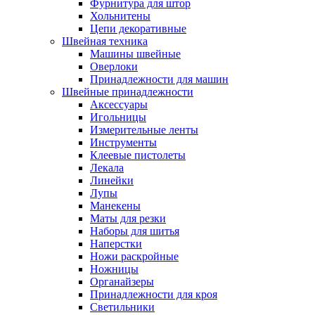
Фурнитура для штор
Хольнитены
Цепи декоративные
Швейная техника
Машины швейные
Оверлоки
Принадлежности для машин
Швейные принадлежности
Аксессуары
Игольницы
Измерительные ленты
Инструменты
Клеевые пистолеты
Лекала
Линейки
Лупы
Манекены
Маты для резки
Наборы для шитья
Наперстки
Ножи раскройные
Ножницы
Органайзеры
Принадлежности для кроя
Светильники