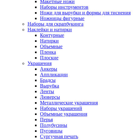
Макетные ножи
Наборы инструментов
Ножи для вырубки и формы для тиснения
Ножницы фигурные
Наборы для скрапбукинга
Наклейки и натирки
Контурные
Натирки
Объемные
Пленка
Плоские
Украшения
Анкеры
Аппликации
Брадсы
Вырубка
Ленты
Люверсы
Металлические украшения
Наборы украшений
Объемные украшения
Перья
Полубусины
Пуговицы
Сургучная печать