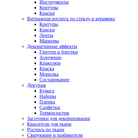
Инструменты
Контуры
Краски
Витражная роспись по стеклу и керамике
Контуры
Краски
Ленты
Маркеры
Декоративные эффекты
Глиттер и блестки
Золочение
Кракелюр
Краска
Морилка
Состаривание
Декупаж
Бумага
Наборы
Пленка
Салфетки
Термопластик
Заготовки для декорирования
Красители для ткани
Роспись по ткани
Связующие и разбавители