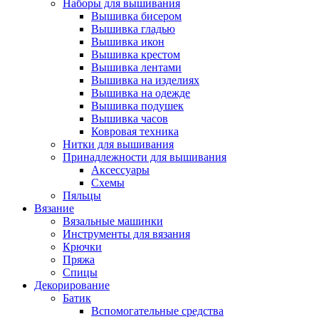
Наборы для вышивания
Вышивка бисером
Вышивка гладью
Вышивка икон
Вышивка крестом
Вышивка лентами
Вышивка на изделиях
Вышивка на одежде
Вышивка подушек
Вышивка часов
Ковровая техника
Нитки для вышивания
Принадлежности для вышивания
Аксессуары
Схемы
Пяльцы
Вязание
Вязальные машинки
Инструменты для вязания
Крючки
Пряжа
Спицы
Декорирование
Батик
Вспомогательные средства