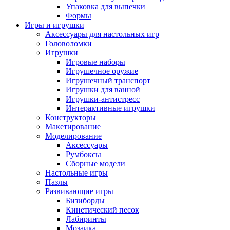
Упаковка для выпечки
Формы
Игры и игрушки
Аксессуары для настольных игр
Головоломки
Игрушки
Игровые наборы
Игрушечное оружие
Игрушечный транспорт
Игрушки для ванной
Игрушки-антистресс
Интерактивные игрушки
Конструкторы
Макетирование
Моделирование
Аксессуары
Румбоксы
Сборные модели
Настольные игры
Пазлы
Развивающие игры
Бизиборды
Кинетический песок
Лабиринты
Мозаика