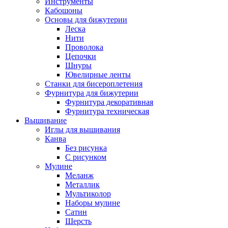
Инструменты
Кабошоны
Основы для бижутерии
Леска
Нити
Проволока
Цепочки
Шнуры
Ювелирные ленты
Станки для бисероплетения
Фурнитура для бижутерии
Фурнитура декоративная
Фурнитура техническая
Вышивание
Иглы для вышивания
Канва
Без рисунка
С рисунком
Мулине
Меланж
Металлик
Мультиколор
Наборы мулине
Сатин
Шерсть