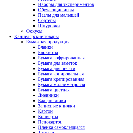
Наборы для экспериментов
Обучающие игры
Пазлы для малышей
Сортеры
Шнуровки
Фокусы
Канцелярские товары
Бумажная продукция
Бланки
Блокноты
Бумага гофрированная
Бумага для заметок
Бумага для печати
Бумага копировальная
Бумага крепированная
Бумага миллиметровая
Бумага цветная
Дневники
Ежедневники
Записные книжки
Картон
Конверты
Пенокартон
Пленка самоклеящаяся
Тетради