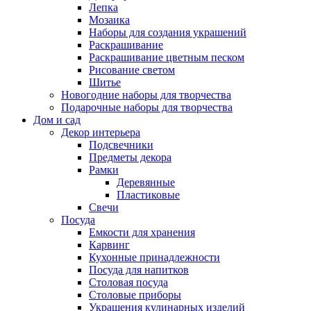
Лепка
Мозаика
Наборы для создания украшений
Раскрашивание
Раскрашивание цветным песком
Рисование светом
Шитье
Новогодние наборы для творчества
Подарочные наборы для творчества
Дом и сад
Декор интерьера
Подсвечники
Предметы декора
Рамки
Деревянные
Пластиковые
Свечи
Посуда
Емкости для хранения
Карвинг
Кухонные принадлежности
Посуда для напитков
Столовая посуда
Столовые приборы
Украшения кулинарных изделий