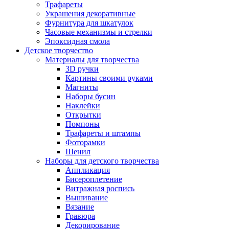
Трафареты
Украшения декоративные
Фурнитура для шкатулок
Часовые механизмы и стрелки
Эпоксидная смола
Детское творчество
Материалы для творчества
3D ручки
Картины своими руками
Магниты
Наборы бусин
Наклейки
Открытки
Помпоны
Трафареты и штампы
Фоторамки
Шенил
Наборы для детского творчества
Аппликация
Бисероплетение
Витражная роспись
Вышивание
Вязание
Гравюра
Декорирование