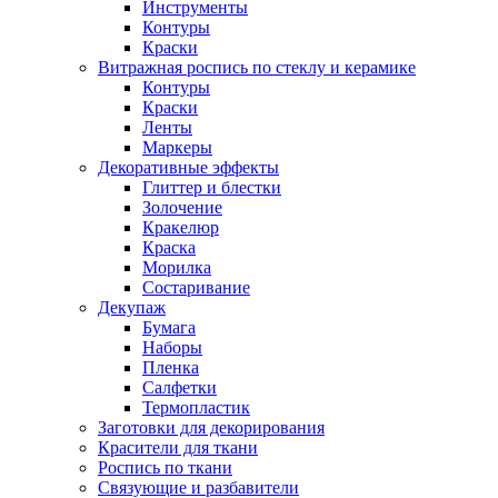
Инструменты
Контуры
Краски
Витражная роспись по стеклу и керамике
Контуры
Краски
Ленты
Маркеры
Декоративные эффекты
Глиттер и блестки
Золочение
Кракелюр
Краска
Морилка
Состаривание
Декупаж
Бумага
Наборы
Пленка
Салфетки
Термопластик
Заготовки для декорирования
Красители для ткани
Роспись по ткани
Связующие и разбавители