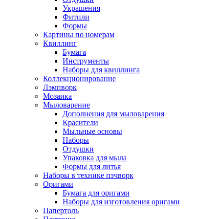
Украшения
Фитили
Формы
Картины по номерам
Квиллинг
Бумага
Инструменты
Наборы для квиллинга
Коллекционирование
Лэмпворк
Мозаика
Мыловарение
Дополнения для мыловарения
Красители
Мыльные основы
Наборы
Отдушки
Упаковка для мыла
Формы для литья
Наборы в технике пэчворк
Оригами
Бумага для оригами
Наборы для изготовления оригами
Папертоль