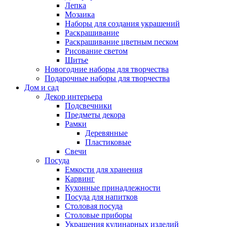
Лепка
Мозаика
Наборы для создания украшений
Раскрашивание
Раскрашивание цветным песком
Рисование светом
Шитье
Новогодние наборы для творчества
Подарочные наборы для творчества
Дом и сад
Декор интерьера
Подсвечники
Предметы декора
Рамки
Деревянные
Пластиковые
Свечи
Посуда
Емкости для хранения
Карвинг
Кухонные принадлежности
Посуда для напитков
Столовая посуда
Столовые приборы
Украшения кулинарных изделий