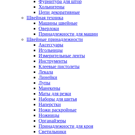
Фурнитура для штор
Хольнитены
Цепи декоративные
Швейная техника
Машины швейные
Оверлоки
Принадлежности для машин
Швейные принадлежности
Аксессуары
Игольницы
Измерительные ленты
Инструменты
Клеевые пистолеты
Лекала
Линейки
Лупы
Манекены
Маты для резки
Наборы для шитья
Наперстки
Ножи раскройные
Ножницы
Органайзеры
Принадлежности для кроя
Светильники