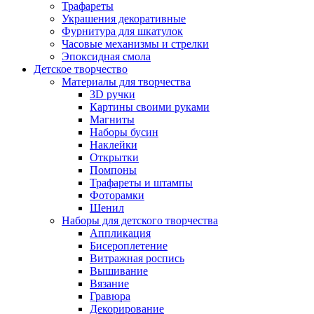
Трафареты
Украшения декоративные
Фурнитура для шкатулок
Часовые механизмы и стрелки
Эпоксидная смола
Детское творчество
Материалы для творчества
3D ручки
Картины своими руками
Магниты
Наборы бусин
Наклейки
Открытки
Помпоны
Трафареты и штампы
Фоторамки
Шенил
Наборы для детского творчества
Аппликация
Бисероплетение
Витражная роспись
Вышивание
Вязание
Гравюра
Декорирование