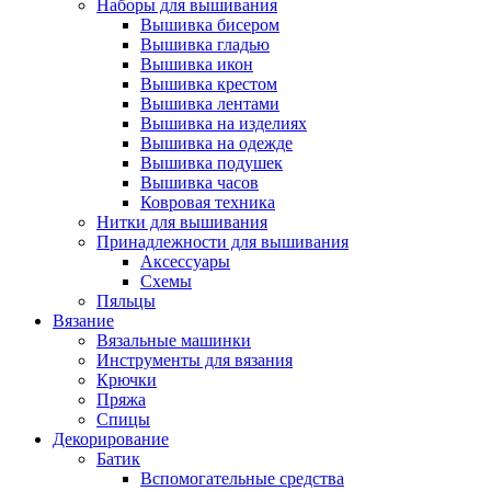
Наборы для вышивания
Вышивка бисером
Вышивка гладью
Вышивка икон
Вышивка крестом
Вышивка лентами
Вышивка на изделиях
Вышивка на одежде
Вышивка подушек
Вышивка часов
Ковровая техника
Нитки для вышивания
Принадлежности для вышивания
Аксессуары
Схемы
Пяльцы
Вязание
Вязальные машинки
Инструменты для вязания
Крючки
Пряжа
Спицы
Декорирование
Батик
Вспомогательные средства