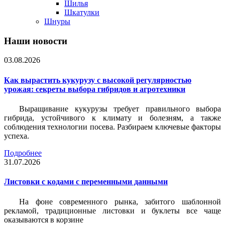
Шилья
Шкатулки
Шнуры
Наши новости
03.08.2026
Как вырастить кукурузу с высокой регулярностью
урожая: секреты выбора гибридов и агротехники
Выращивание кукурузы требует правильного выбора
гибрида, устойчивого к климату и болезням, а также
соблюдения технологии посева. Разбираем ключевые факторы
успеха.
Подробнее
31.07.2026
Листовки c кодами с переменными данными
На фоне современного рынка, забитого шаблонной
рекламой, традиционные листовки и буклеты все чаще
оказываются в корзине