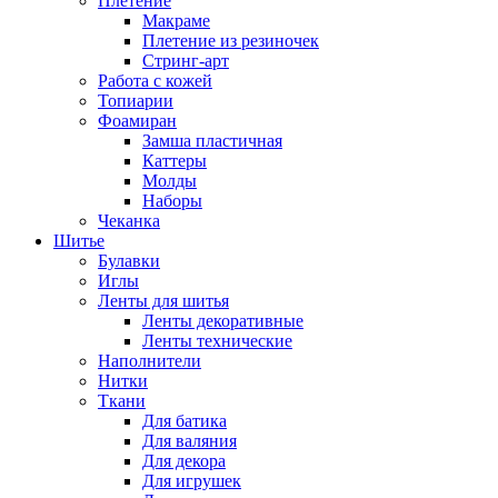
Плетение
Макраме
Плетение из резиночек
Стринг-арт
Работа с кожей
Топиарии
Фоамиран
Замша пластичная
Каттеры
Молды
Наборы
Чеканка
Шитье
Булавки
Иглы
Ленты для шитья
Ленты декоративные
Ленты технические
Наполнители
Нитки
Ткани
Для батика
Для валяния
Для декора
Для игрушек