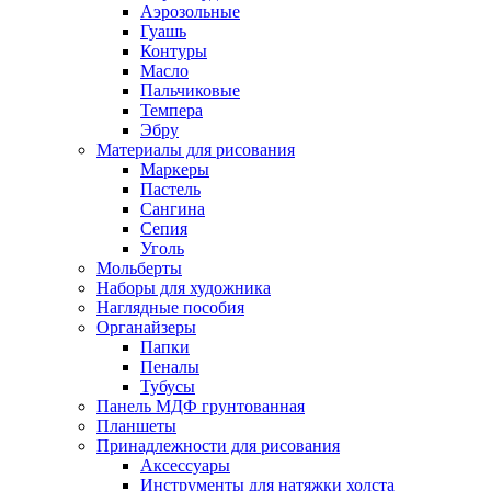
Аэрозольные
Гуашь
Контуры
Масло
Пальчиковые
Темпера
Эбру
Материалы для рисования
Маркеры
Пастель
Сангина
Сепия
Уголь
Мольберты
Наборы для художника
Наглядные пособия
Органайзеры
Папки
Пеналы
Тубусы
Панель МДФ грунтованная
Планшеты
Принадлежности для рисования
Аксессуары
Инструменты для натяжки холста