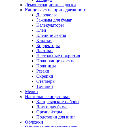
Демонстрационные доски
Канцелярские принадлежности
Дыроколы
Зажимы для бумаг
Калькуляторы
Клей
Клейкие ленты
Кнопки
Корректоры
Ластики
Настольные покрытия
Ножи канцелярские
Ножницы
Резаки
Скрепки
Степлеры
Точилки
Мелки
Настольные подставки
Канцелярские наборы
Лотки для бумаг
Органайзеры
Подставки для книг
Обложки