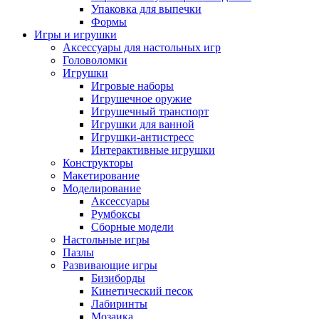
Упаковка для выпечки
Формы
Игры и игрушки
Аксессуары для настольных игр
Головоломки
Игрушки
Игровые наборы
Игрушечное оружие
Игрушечный транспорт
Игрушки для ванной
Игрушки-антистресс
Интерактивные игрушки
Конструкторы
Макетирование
Моделирование
Аксессуары
Румбоксы
Сборные модели
Настольные игры
Пазлы
Развивающие игры
Бизиборды
Кинетический песок
Лабиринты
Мозаика