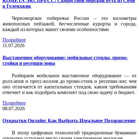
КОМЕТА ЭКСПРЕСС: Скоростной морской путь из Сочи
в Геленджик
Черноморское побережье России – это километры
живописных пейзажей, бесчисленные курорты и города,
каждый из которых манит своими особенностями
Подробнее
11.07.2026
Выставочное оборудование: мобильные стенды, промо-
стойки и ресепшн-зоны
Разбираем мобильное выставочное оборудование — от
ролл-апов и пресс-воллов до промо-стоек и ресепшн-зон: чем
оно отличается от капитальных стендов, каким требованиям
отвечает и как подобрать комплект под свою задачу и бюджет.
Подробнее
08.07.2026
Открытки Онлайн: Как Выбрать Идеальное Поздравление
В эпоху цифровых технологий традиционные бумажные
открытки уступают место своим электронным аналогам