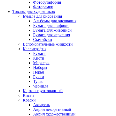
Фотобутафория
Фоторамки
Товары для художников
Бумага для рисования
Альбомы для рисования
Бумага для графики
Бумага для живописи
Бумага для черчения
Скетчбуки
Вспомогательные жидкости
Каллиграфия
Бумага
Кисти
Маркеры
Наборы
Перья
Ручки
Тушь
Чернила
Картон грунтованный
Кисти
Краски
Акварель
Акрил декоративный
Акрил художественный