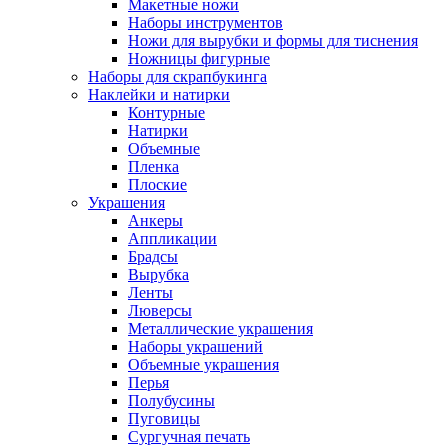
Макетные ножи
Наборы инструментов
Ножи для вырубки и формы для тиснения
Ножницы фигурные
Наборы для скрапбукинга
Наклейки и натирки
Контурные
Натирки
Объемные
Пленка
Плоские
Украшения
Анкеры
Аппликации
Брадсы
Вырубка
Ленты
Люверсы
Металлические украшения
Наборы украшений
Объемные украшения
Перья
Полубусины
Пуговицы
Сургучная печать