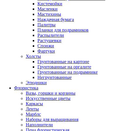
Кистемойки
Масленки
Мастихины
Наждачная бумага
Палитры
Планки для подрамников
Распылители
Растушевки
Спонжи
Фартуки
Холсты
Грунтованные на картоне
Грунтованные на оргалите
Грунтованные на подрамнике
Негрунтованные
Этюдники
Флористика
Вазы, горшки и корзины
Искусственные цветы
Каркасы
Ленты
Марблс
Наборы для выращивания
Наполнители
Пена флористическая