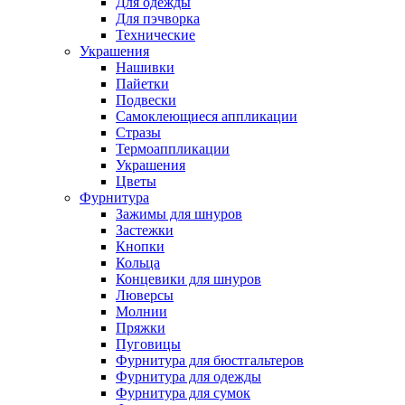
Для одежды
Для пэчворка
Технические
Украшения
Нашивки
Пайетки
Подвески
Самоклеющиеся аппликации
Стразы
Термоаппликации
Украшения
Цветы
Фурнитура
Зажимы для шнуров
Застежки
Кнопки
Кольца
Концевики для шнуров
Люверсы
Молнии
Пряжки
Пуговицы
Фурнитура для бюстгальтеров
Фурнитура для одежды
Фурнитура для сумок