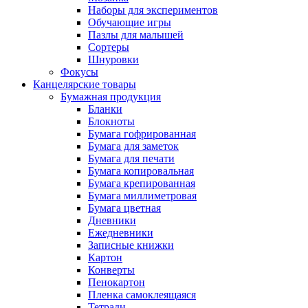
Наборы для экспериментов
Обучающие игры
Пазлы для малышей
Сортеры
Шнуровки
Фокусы
Канцелярские товары
Бумажная продукция
Бланки
Блокноты
Бумага гофрированная
Бумага для заметок
Бумага для печати
Бумага копировальная
Бумага крепированная
Бумага миллиметровая
Бумага цветная
Дневники
Ежедневники
Записные книжки
Картон
Конверты
Пенокартон
Пленка самоклеящаяся
Тетради