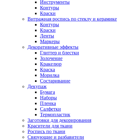
Инструменты
Контуры
Краски
Витражная роспись по стеклу и керамике
Контуры
Краски
Ленты
Маркеры
Декоративные эффекты
Глиттер и блестки
Золочение
Кракелюр
Краска
Морилка
Состаривание
Декупаж
Бумага
Наборы
Пленка
Салфетки
Термопластик
Заготовки для декорирования
Красители для ткани
Роспись по ткани
Связующие и разбавители