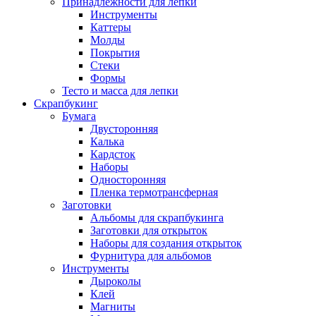
Принадлежности для лепки
Инструменты
Каттеры
Молды
Покрытия
Стеки
Формы
Тесто и масса для лепки
Скрапбукинг
Бумага
Двусторонняя
Калька
Кардсток
Наборы
Односторонняя
Пленка термотрансферная
Заготовки
Альбомы для скрапбукинга
Заготовки для открыток
Наборы для создания открыток
Фурнитура для альбомов
Инструменты
Дыроколы
Клей
Магниты