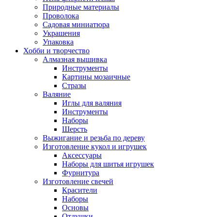
Природные материалы
Проволока
Садовая миниатюра
Украшения
Упаковка
Хобби и творчество
Алмазная вышивка
Инструменты
Картины мозаичные
Стразы
Валяние
Иглы для валяния
Инструменты
Наборы
Шерсть
Выжигание и резьба по дереву
Изготовление кукол и игрушек
Аксессуары
Наборы для шитья игрушек
Фурнитура
Изготовление свечей
Красители
Наборы
Основы
Отдушки