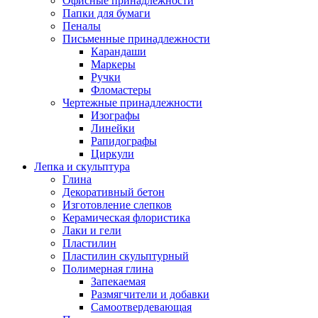
Офисные принадлежности
Папки для бумаги
Пеналы
Письменные принадлежности
Карандаши
Маркеры
Ручки
Фломастеры
Чертежные принадлежности
Изографы
Линейки
Рапидографы
Циркули
Лепка и скульптура
Глина
Декоративный бетон
Изготовление слепков
Керамическая флористика
Лаки и гели
Пластилин
Пластилин скульптурный
Полимерная глина
Запекаемая
Размягчители и добавки
Самоотвердевающая