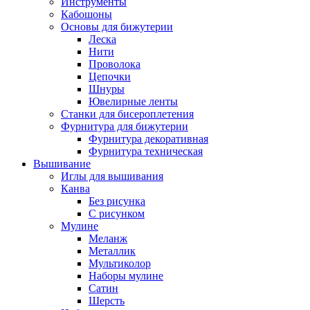
Инструменты
Кабошоны
Основы для бижутерии
Леска
Нити
Проволока
Цепочки
Шнуры
Ювелирные ленты
Станки для бисероплетения
Фурнитура для бижутерии
Фурнитура декоративная
Фурнитура техническая
Вышивание
Иглы для вышивания
Канва
Без рисунка
С рисунком
Мулине
Меланж
Металлик
Мультиколор
Наборы мулине
Сатин
Шерсть