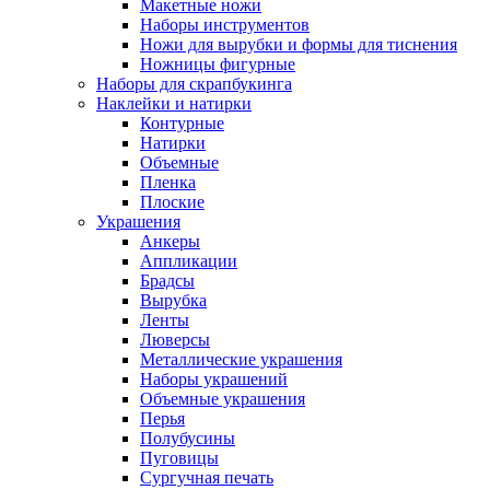
Макетные ножи
Наборы инструментов
Ножи для вырубки и формы для тиснения
Ножницы фигурные
Наборы для скрапбукинга
Наклейки и натирки
Контурные
Натирки
Объемные
Пленка
Плоские
Украшения
Анкеры
Аппликации
Брадсы
Вырубка
Ленты
Люверсы
Металлические украшения
Наборы украшений
Объемные украшения
Перья
Полубусины
Пуговицы
Сургучная печать