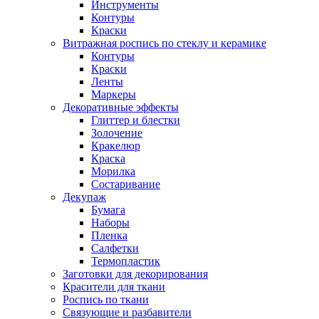
Инструменты
Контуры
Краски
Витражная роспись по стеклу и керамике
Контуры
Краски
Ленты
Маркеры
Декоративные эффекты
Глиттер и блестки
Золочение
Кракелюр
Краска
Морилка
Состаривание
Декупаж
Бумага
Наборы
Пленка
Салфетки
Термопластик
Заготовки для декорирования
Красители для ткани
Роспись по ткани
Связующие и разбавители