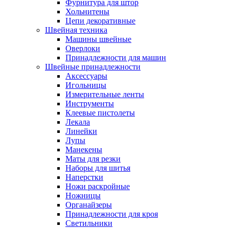
Фурнитура для штор
Хольнитены
Цепи декоративные
Швейная техника
Машины швейные
Оверлоки
Принадлежности для машин
Швейные принадлежности
Аксессуары
Игольницы
Измерительные ленты
Инструменты
Клеевые пистолеты
Лекала
Линейки
Лупы
Манекены
Маты для резки
Наборы для шитья
Наперстки
Ножи раскройные
Ножницы
Органайзеры
Принадлежности для кроя
Светильники