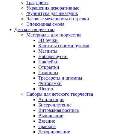
Трафареты
Украшения декоративные
Фурнитура для шкатулок
Часовые механизмы и стрелки
Эпоксидная смола
Детское творчество
Материалы для творчества
3D ручки
Картины своими руками
Магниты
Наборы бусин
Наклейки
Открытки
Помпоны
Трафареты и штампы
Фоторамки
Шенил
Наборы для детского творчества
Аппликация
Бисероплетение
Витражная роспись
Вышивание
Вязание
Гравюра
Декорирование