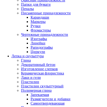
Офисные принадлежности
Папки для бумаги
Пеналы
Письменные принадлежности
Карандаши
Маркеры
Ручки
Фломастеры
Чертежные принадлежности
Изографы
Линейки
Рапидографы
Циркули
Лепка и скульптура
Глина
Декоративный бетон
Изготовление слепков
Керамическая флористика
Лаки и гели
Пластилин
Пластилин скульптурный
Полимерная глина
Запекаемая
Размягчители и добавки
Самоотвердевающая