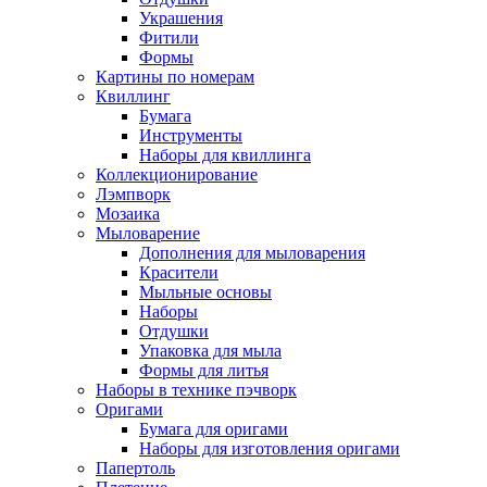
Украшения
Фитили
Формы
Картины по номерам
Квиллинг
Бумага
Инструменты
Наборы для квиллинга
Коллекционирование
Лэмпворк
Мозаика
Мыловарение
Дополнения для мыловарения
Красители
Мыльные основы
Наборы
Отдушки
Упаковка для мыла
Формы для литья
Наборы в технике пэчворк
Оригами
Бумага для оригами
Наборы для изготовления оригами
Папертоль