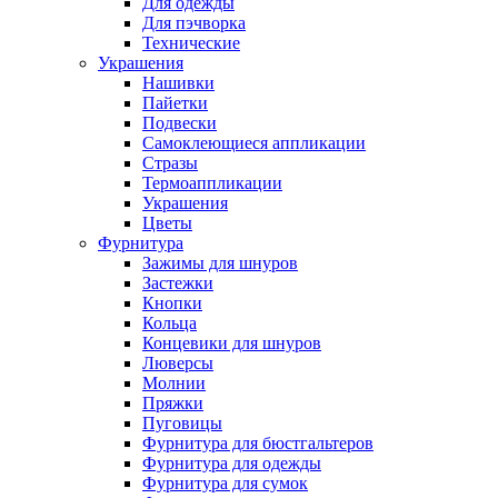
Для одежды
Для пэчворка
Технические
Украшения
Нашивки
Пайетки
Подвески
Самоклеющиеся аппликации
Стразы
Термоаппликации
Украшения
Цветы
Фурнитура
Зажимы для шнуров
Застежки
Кнопки
Кольца
Концевики для шнуров
Люверсы
Молнии
Пряжки
Пуговицы
Фурнитура для бюстгальтеров
Фурнитура для одежды
Фурнитура для сумок