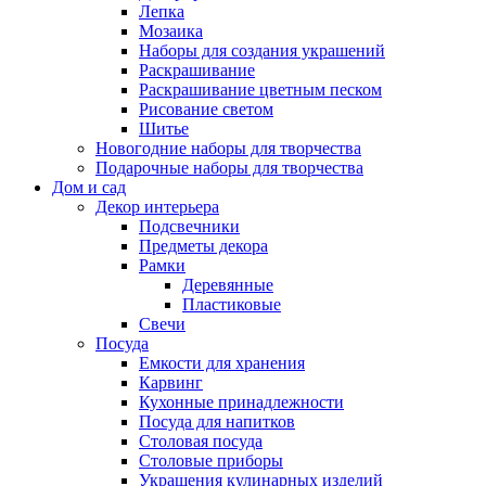
Лепка
Мозаика
Наборы для создания украшений
Раскрашивание
Раскрашивание цветным песком
Рисование светом
Шитье
Новогодние наборы для творчества
Подарочные наборы для творчества
Дом и сад
Декор интерьера
Подсвечники
Предметы декора
Рамки
Деревянные
Пластиковые
Свечи
Посуда
Емкости для хранения
Карвинг
Кухонные принадлежности
Посуда для напитков
Столовая посуда
Столовые приборы
Украшения кулинарных изделий