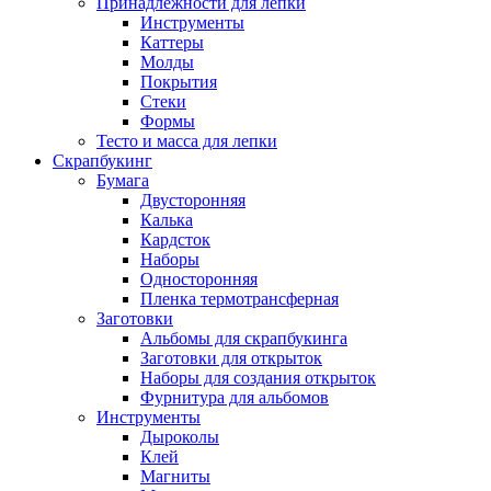
Принадлежности для лепки
Инструменты
Каттеры
Молды
Покрытия
Стеки
Формы
Тесто и масса для лепки
Скрапбукинг
Бумага
Двусторонняя
Калька
Кардсток
Наборы
Односторонняя
Пленка термотрансферная
Заготовки
Альбомы для скрапбукинга
Заготовки для открыток
Наборы для создания открыток
Фурнитура для альбомов
Инструменты
Дыроколы
Клей
Магниты