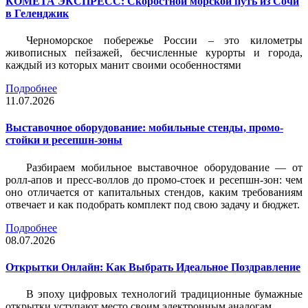
КОМЕТА ЭКСПРЕСС: Скоростной морской путь из Сочи
в Геленджик
Черноморское побережье России – это километры
живописных пейзажей, бесчисленные курорты и города,
каждый из которых манит своими особенностями
Подробнее
11.07.2026
Выставочное оборудование: мобильные стенды, промо-
стойки и ресепшн-зоны
Разбираем мобильное выставочное оборудование — от
ролл-апов и пресс-воллов до промо-стоек и ресепшн-зон: чем
оно отличается от капитальных стендов, каким требованиям
отвечает и как подобрать комплект под свою задачу и бюджет.
Подробнее
08.07.2026
Открытки Онлайн: Как Выбрать Идеальное Поздравление
В эпоху цифровых технологий традиционные бумажные
открытки уступают место своим электронным аналогам