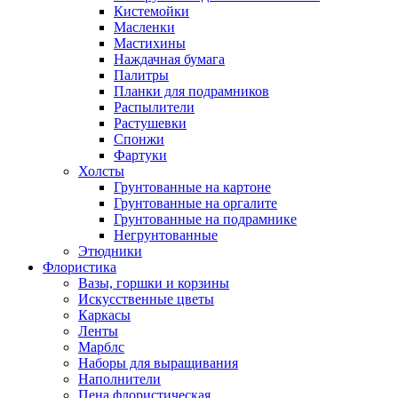
Кистемойки
Масленки
Мастихины
Наждачная бумага
Палитры
Планки для подрамников
Распылители
Растушевки
Спонжи
Фартуки
Холсты
Грунтованные на картоне
Грунтованные на оргалите
Грунтованные на подрамнике
Негрунтованные
Этюдники
Флористика
Вазы, горшки и корзины
Искусственные цветы
Каркасы
Ленты
Марблс
Наборы для выращивания
Наполнители
Пена флористическая