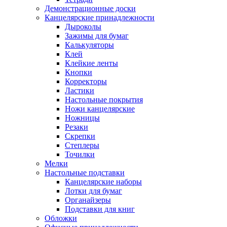
Демонстрационные доски
Канцелярские принадлежности
Дыроколы
Зажимы для бумаг
Калькуляторы
Клей
Клейкие ленты
Кнопки
Корректоры
Ластики
Настольные покрытия
Ножи канцелярские
Ножницы
Резаки
Скрепки
Степлеры
Точилки
Мелки
Настольные подставки
Канцелярские наборы
Лотки для бумаг
Органайзеры
Подставки для книг
Обложки