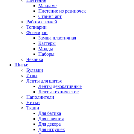
Плетение
Макраме
Плетение из резиночек
Стринг-арт
Работа с кожей
Топиарии
Фоамиран
Замша пластичная
Каттеры
Молды
Наборы
Чеканка
Шитье
Булавки
Иглы
Ленты для шитья
Ленты декоративные
Ленты технические
Наполнители
Нитки
Ткани
Для батика
Для валяния
Для декора
Для игрушек