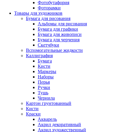
Фотобутафория
Фоторамки
Товары для художников
Бумага для рисования
Альбомы для рисования
Бумага для графики
Бумага для живописи
Бумага для черчения
Скетчбуки
Вспомогательные жидкости
Каллиграфия
Бумага
Кисти
Маркеры
Наборы
Перья
Ручки
Тушь
Чернила
Картон грунтованный
Кисти
Краски
Акварель
Акрил декоративный
Акрил художественный