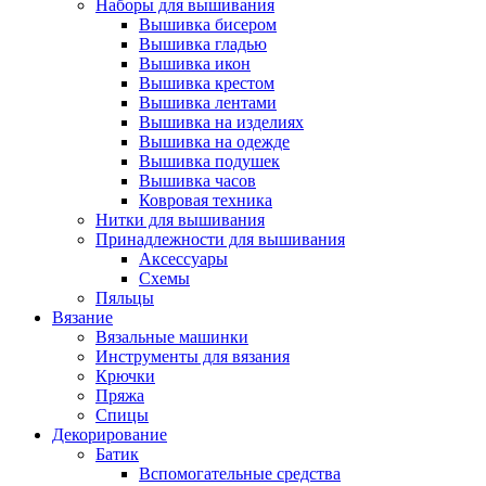
Наборы для вышивания
Вышивка бисером
Вышивка гладью
Вышивка икон
Вышивка крестом
Вышивка лентами
Вышивка на изделиях
Вышивка на одежде
Вышивка подушек
Вышивка часов
Ковровая техника
Нитки для вышивания
Принадлежности для вышивания
Аксессуары
Схемы
Пяльцы
Вязание
Вязальные машинки
Инструменты для вязания
Крючки
Пряжа
Спицы
Декорирование
Батик
Вспомогательные средства