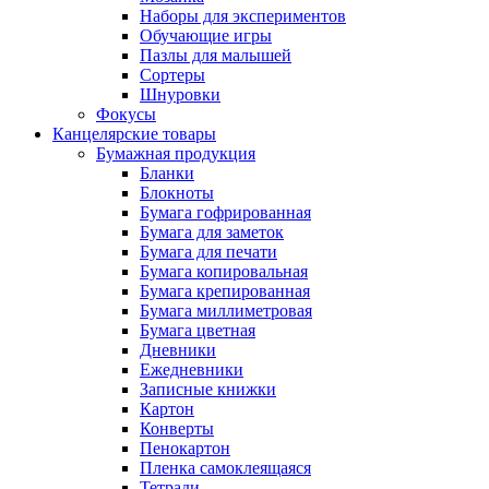
Наборы для экспериментов
Обучающие игры
Пазлы для малышей
Сортеры
Шнуровки
Фокусы
Канцелярские товары
Бумажная продукция
Бланки
Блокноты
Бумага гофрированная
Бумага для заметок
Бумага для печати
Бумага копировальная
Бумага крепированная
Бумага миллиметровая
Бумага цветная
Дневники
Ежедневники
Записные книжки
Картон
Конверты
Пенокартон
Пленка самоклеящаяся
Тетради