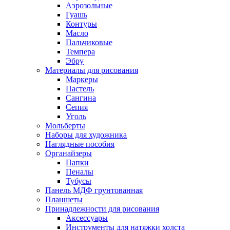
Аэрозольные
Гуашь
Контуры
Масло
Пальчиковые
Темпера
Эбру
Материалы для рисования
Маркеры
Пастель
Сангина
Сепия
Уголь
Мольберты
Наборы для художника
Наглядные пособия
Органайзеры
Папки
Пеналы
Тубусы
Панель МДФ грунтованная
Планшеты
Принадлежности для рисования
Аксессуары
Инструменты для натяжки холста