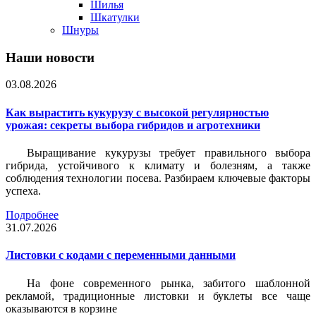
Шилья
Шкатулки
Шнуры
Наши новости
03.08.2026
Как вырастить кукурузу с высокой регулярностью
урожая: секреты выбора гибридов и агротехники
Выращивание кукурузы требует правильного выбора
гибрида, устойчивого к климату и болезням, а также
соблюдения технологии посева. Разбираем ключевые факторы
успеха.
Подробнее
31.07.2026
Листовки c кодами с переменными данными
На фоне современного рынка, забитого шаблонной
рекламой, традиционные листовки и буклеты все чаще
оказываются в корзине