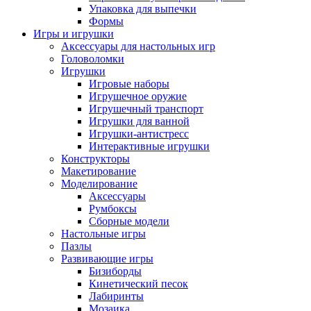
Упаковка для выпечки
Формы
Игры и игрушки
Аксессуары для настольных игр
Головоломки
Игрушки
Игровые наборы
Игрушечное оружие
Игрушечный транспорт
Игрушки для ванной
Игрушки-антистресс
Интерактивные игрушки
Конструкторы
Макетирование
Моделирование
Аксессуары
Румбоксы
Сборные модели
Настольные игры
Пазлы
Развивающие игры
Бизиборды
Кинетический песок
Лабиринты
Мозаика