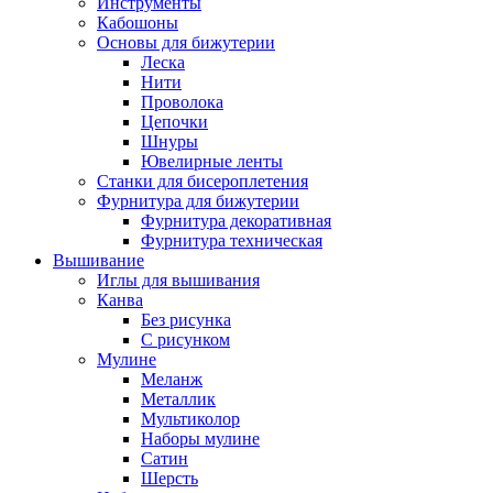
Инструменты
Кабошоны
Основы для бижутерии
Леска
Нити
Проволока
Цепочки
Шнуры
Ювелирные ленты
Станки для бисероплетения
Фурнитура для бижутерии
Фурнитура декоративная
Фурнитура техническая
Вышивание
Иглы для вышивания
Канва
Без рисунка
С рисунком
Мулине
Меланж
Металлик
Мультиколор
Наборы мулине
Сатин
Шерсть