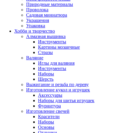
Природные материалы
Проволока
Садовая миниатюра
Украшения
Упаковка
Хобби и творчество
Алмазная вышивка
Инструменты
Картины мозаичные
Стразы
Валяние
Иглы для валяния
Инструменты
Наборы
Шерсть
Выжигание и резьба по дереву
Изготовление кукол и игрушек
Аксессуары
Наборы для шитья игрушек
Фурнитура
Изготовление свечей
Красители
Наборы
Основы
Отдушки