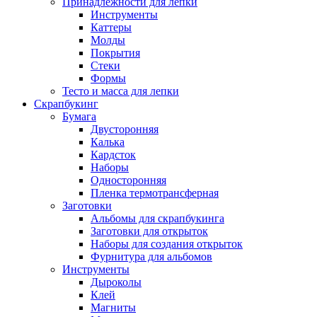
Принадлежности для лепки
Инструменты
Каттеры
Молды
Покрытия
Стеки
Формы
Тесто и масса для лепки
Скрапбукинг
Бумага
Двусторонняя
Калька
Кардсток
Наборы
Односторонняя
Пленка термотрансферная
Заготовки
Альбомы для скрапбукинга
Заготовки для открыток
Наборы для создания открыток
Фурнитура для альбомов
Инструменты
Дыроколы
Клей
Магниты