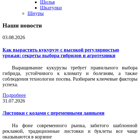
Шилья
Шкатулки
Шнуры
Наши новости
03.08.2026
Как вырастить кукурузу с высокой регулярностью
урожая: секреты выбора гибридов и агротехники
Выращивание кукурузы требует правильного выбора
гибрида, устойчивого к климату и болезням, а также
соблюдения технологии посева. Разбираем ключевые факторы
успеха.
Подробнее
31.07.2026
Листовки c кодами с переменными данными
На фоне современного рынка, забитого шаблонной
рекламой, традиционные листовки и буклеты все чаще
оказываются в корзине