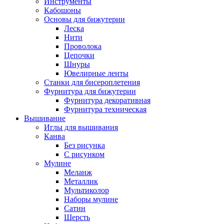
Инструменты
Кабошоны
Основы для бижутерии
Леска
Нити
Проволока
Цепочки
Шнуры
Ювелирные ленты
Станки для бисероплетения
Фурнитура для бижутерии
Фурнитура декоративная
Фурнитура техническая
Вышивание
Иглы для вышивания
Канва
Без рисунка
С рисунком
Мулине
Меланж
Металлик
Мультиколор
Наборы мулине
Сатин
Шерсть