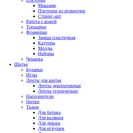
Плетение
Макраме
Плетение из резиночек
Стринг-арт
Работа с кожей
Топиарии
Фоамиран
Замша пластичная
Каттеры
Молды
Наборы
Чеканка
Шитье
Булавки
Иглы
Ленты для шитья
Ленты декоративные
Ленты технические
Наполнители
Нитки
Ткани
Для батика
Для валяния
Для декора
Для игрушек