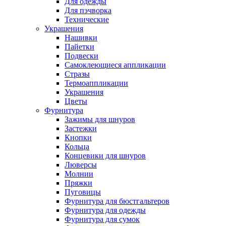
Для одежды
Для пэчворка
Технические
Украшения
Нашивки
Пайетки
Подвески
Самоклеющиеся аппликации
Стразы
Термоаппликации
Украшения
Цветы
Фурнитура
Зажимы для шнуров
Застежки
Кнопки
Кольца
Концевики для шнуров
Люверсы
Молнии
Пряжки
Пуговицы
Фурнитура для бюстгальтеров
Фурнитура для одежды
Фурнитура для сумок