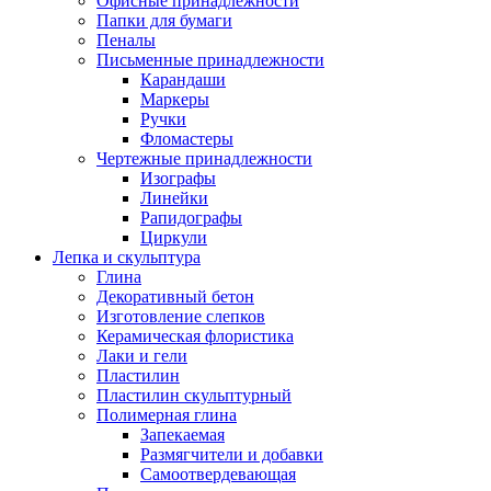
Офисные принадлежности
Папки для бумаги
Пеналы
Письменные принадлежности
Карандаши
Маркеры
Ручки
Фломастеры
Чертежные принадлежности
Изографы
Линейки
Рапидографы
Циркули
Лепка и скульптура
Глина
Декоративный бетон
Изготовление слепков
Керамическая флористика
Лаки и гели
Пластилин
Пластилин скульптурный
Полимерная глина
Запекаемая
Размягчители и добавки
Самоотвердевающая