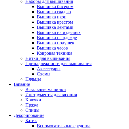
Наборы для вышивания
Вышивка бисером
Вышивка гладью
Вышивка икон
Вышивка крестом
Вышивка лентами
Вышивка на изделиях
Вышивка на одежде
Вышивка подушек
Вышивка часов
Ковровая техника
Нитки для вышивания
Принадлежности для вышивания
Аксессуары
Схемы
Пяльцы
Вязание
Вязальные машинки
Инструменты для вязания
Крючки
Пряжа
Спицы
Декорирование
Батик
Вспомогательные средства