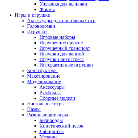
Упаковка для выпечки
Формы
Игры и игрушки
Аксессуары для настольных игр
Головоломки
Игрушки
Игровые наборы
Игрушечное оружие
Игрушечный транспорт
Игрушки для ванной
Игрушки-антистресс
Интерактивные игрушки
Конструкторы
Макетирование
Моделирование
Аксессуары
Румбоксы
Сборные модели
Настольные игры
Пазлы
Развивающие игры
Бизиборды
Кинетический песок
Лабиринты
Мозаика