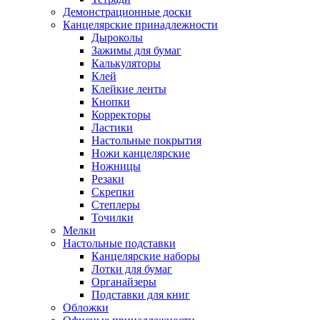
Демонстрационные доски
Канцелярские принадлежности
Дыроколы
Зажимы для бумаг
Калькуляторы
Клей
Клейкие ленты
Кнопки
Корректоры
Ластики
Настольные покрытия
Ножи канцелярские
Ножницы
Резаки
Скрепки
Степлеры
Точилки
Мелки
Настольные подставки
Канцелярские наборы
Лотки для бумаг
Органайзеры
Подставки для книг
Обложки