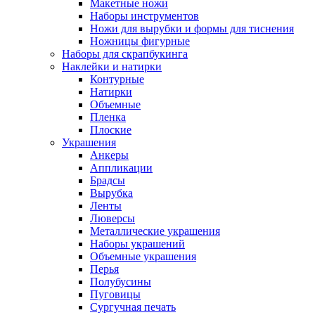
Макетные ножи
Наборы инструментов
Ножи для вырубки и формы для тиснения
Ножницы фигурные
Наборы для скрапбукинга
Наклейки и натирки
Контурные
Натирки
Объемные
Пленка
Плоские
Украшения
Анкеры
Аппликации
Брадсы
Вырубка
Ленты
Люверсы
Металлические украшения
Наборы украшений
Объемные украшения
Перья
Полубусины
Пуговицы
Сургучная печать