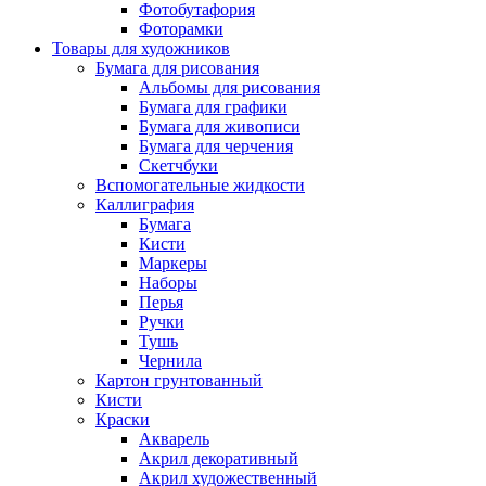
Фотобутафория
Фоторамки
Товары для художников
Бумага для рисования
Альбомы для рисования
Бумага для графики
Бумага для живописи
Бумага для черчения
Скетчбуки
Вспомогательные жидкости
Каллиграфия
Бумага
Кисти
Маркеры
Наборы
Перья
Ручки
Тушь
Чернила
Картон грунтованный
Кисти
Краски
Акварель
Акрил декоративный
Акрил художественный