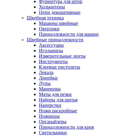
Фурнитура для штор
Хольнитены
Цепи декоративные
Швейная техника
Машины швейные
Оверлоки
Принадлежности для машин
Швейные принадлежности
Аксессуары
Игольницы
Измерительные ленты
Инструменты
Клеевые пистолеты
Лекала
Линейки
Лупы
Манекены
Маты для резки
Наборы для шитья
Наперстки
Ножи раскройные
Ножницы
Органайзеры
Принадлежности для кроя
Светильники