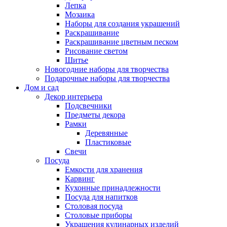
Лепка
Мозаика
Наборы для создания украшений
Раскрашивание
Раскрашивание цветным песком
Рисование светом
Шитье
Новогодние наборы для творчества
Подарочные наборы для творчества
Дом и сад
Декор интерьера
Подсвечники
Предметы декора
Рамки
Деревянные
Пластиковые
Свечи
Посуда
Емкости для хранения
Карвинг
Кухонные принадлежности
Посуда для напитков
Столовая посуда
Столовые приборы
Украшения кулинарных изделий