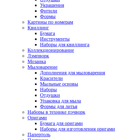
Украшения
Фитили
Формы
Картины по номерам
Квиллинг
Бумага
Инструменты
Наборы для квиллинга
Коллекционирование
Лэмпворк
Мозаика
Мыловарение
Дополнения для мыловарения
Красители
Мыльные основы
Наборы
Отдушки
Упаковка для мыла
Формы для литья
Наборы в технике пэчворк
Оригами
Бумага для оригами
Наборы для изготовления оригами
Папертоль