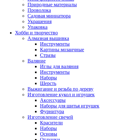
Природные материалы
Проволока
Садовая миниатюра
Украшения
Упаковка
Хобби и творчество
Алмазная вышивка
Инструменты
Картины мозаичные
Стразы
Валяние
Иглы для валяния
Инструменты
Наборы
Шерсть
Выжигание и резьба по дереву
Изготовление кукол и игрушек
Аксессуары
Наборы для шитья игрушек
Фурнитура
Изготовление свечей
Красители
Наборы
Основы
Отдушки