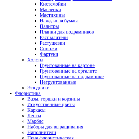
Кистемойки
Масленки
Мастихины
Наждачная бумага
Палитры
Планки для подрамников
Распылители
Растушевки
Спонжи
Фартуки
Холсты
Грунтованные на картоне
Грунтованные на оргалите
Грунтованные на подрамнике
Негрунтованные
Этюдники
Флористика
Вазы, горшки и корзины
Искусственные цветы
Каркасы
Ленты
Марблс
Наборы для выращивания
Наполнители
Пена флористическая