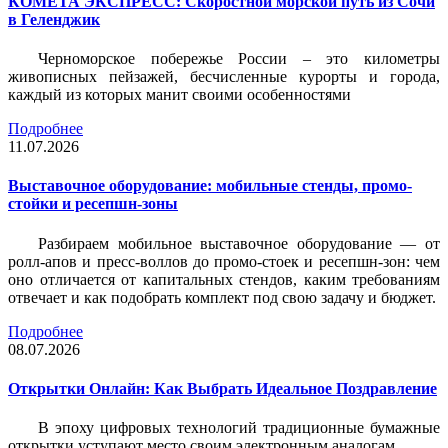
КОМЕТА ЭКСПРЕСС: Скоростной морской путь из Сочи
в Геленджик
Черноморское побережье России – это километры
живописных пейзажей, бесчисленные курорты и города,
каждый из которых манит своими особенностями
Подробнее
11.07.2026
Выставочное оборудование: мобильные стенды, промо-
стойки и ресепшн-зоны
Разбираем мобильное выставочное оборудование — от
ролл-апов и пресс-воллов до промо-стоек и ресепшн-зон: чем
оно отличается от капитальных стендов, каким требованиям
отвечает и как подобрать комплект под свою задачу и бюджет.
Подробнее
08.07.2026
Открытки Онлайн: Как Выбрать Идеальное Поздравление
В эпоху цифровых технологий традиционные бумажные
открытки уступают место своим электронным аналогам