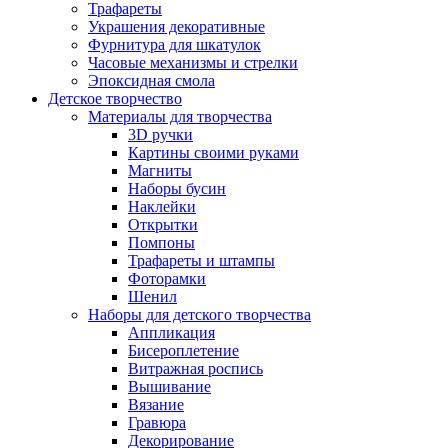
Трафареты
Украшения декоративные
Фурнитура для шкатулок
Часовые механизмы и стрелки
Эпоксидная смола
Детское творчество
Материалы для творчества
3D ручки
Картины своими руками
Магниты
Наборы бусин
Наклейки
Открытки
Помпоны
Трафареты и штампы
Фоторамки
Шенил
Наборы для детского творчества
Аппликация
Бисероплетение
Витражная роспись
Вышивание
Вязание
Гравюра
Декорирование