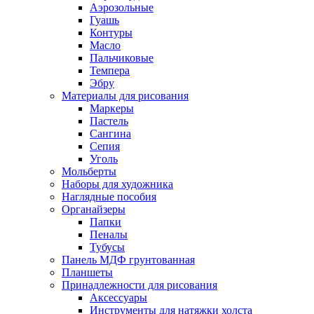
Аэрозольные
Гуашь
Контуры
Масло
Пальчиковые
Темпера
Эбру
Материалы для рисования
Маркеры
Пастель
Сангина
Сепия
Уголь
Мольберты
Наборы для художника
Наглядные пособия
Органайзеры
Папки
Пеналы
Тубусы
Панель МДФ грунтованная
Планшеты
Принадлежности для рисования
Аксессуары
Инструменты для натяжки холста