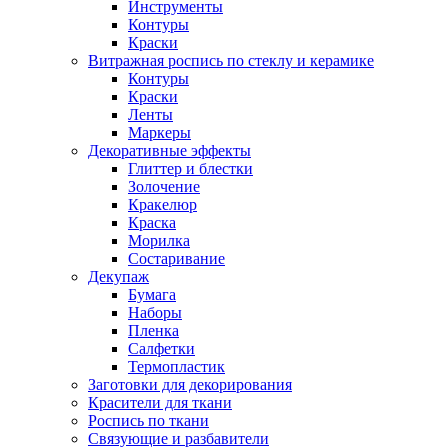
Инструменты
Контуры
Краски
Витражная роспись по стеклу и керамике
Контуры
Краски
Ленты
Маркеры
Декоративные эффекты
Глиттер и блестки
Золочение
Кракелюр
Краска
Морилка
Состаривание
Декупаж
Бумага
Наборы
Пленка
Салфетки
Термопластик
Заготовки для декорирования
Красители для ткани
Роспись по ткани
Связующие и разбавители