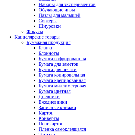
Наборы для экспериментов
Обучающие игры
Пазлы для малышей
Сортеры
Шнуровки
Фокусы
Канцелярские товары
Бумажная продукция
Бланки
Блокноты
Бумага гофрированная
Бумага для заметок
Бумага для печати
Бумага копировальная
Бумага крепированная
Бумага миллиметровая
Бумага цветная
Дневники
Ежедневники
Записные книжки
Картон
Конверты
Пенокартон
Пленка самоклеящаяся
Тетради