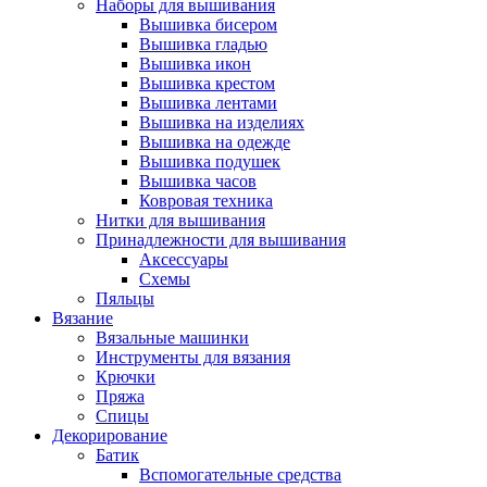
Наборы для вышивания
Вышивка бисером
Вышивка гладью
Вышивка икон
Вышивка крестом
Вышивка лентами
Вышивка на изделиях
Вышивка на одежде
Вышивка подушек
Вышивка часов
Ковровая техника
Нитки для вышивания
Принадлежности для вышивания
Аксессуары
Схемы
Пяльцы
Вязание
Вязальные машинки
Инструменты для вязания
Крючки
Пряжа
Спицы
Декорирование
Батик
Вспомогательные средства