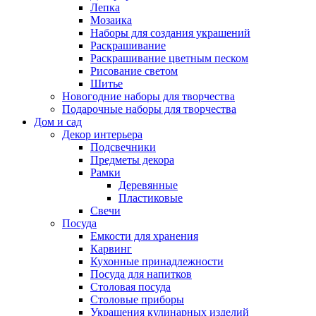
Лепка
Мозаика
Наборы для создания украшений
Раскрашивание
Раскрашивание цветным песком
Рисование светом
Шитье
Новогодние наборы для творчества
Подарочные наборы для творчества
Дом и сад
Декор интерьера
Подсвечники
Предметы декора
Рамки
Деревянные
Пластиковые
Свечи
Посуда
Емкости для хранения
Карвинг
Кухонные принадлежности
Посуда для напитков
Столовая посуда
Столовые приборы
Украшения кулинарных изделий