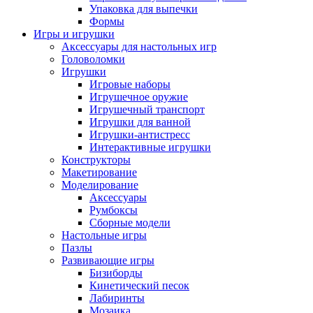
Упаковка для выпечки
Формы
Игры и игрушки
Аксессуары для настольных игр
Головоломки
Игрушки
Игровые наборы
Игрушечное оружие
Игрушечный транспорт
Игрушки для ванной
Игрушки-антистресс
Интерактивные игрушки
Конструкторы
Макетирование
Моделирование
Аксессуары
Румбоксы
Сборные модели
Настольные игры
Пазлы
Развивающие игры
Бизиборды
Кинетический песок
Лабиринты
Мозаика