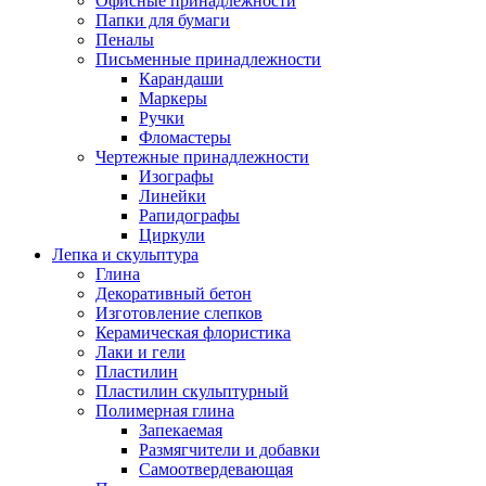
Офисные принадлежности
Папки для бумаги
Пеналы
Письменные принадлежности
Карандаши
Маркеры
Ручки
Фломастеры
Чертежные принадлежности
Изографы
Линейки
Рапидографы
Циркули
Лепка и скульптура
Глина
Декоративный бетон
Изготовление слепков
Керамическая флористика
Лаки и гели
Пластилин
Пластилин скульптурный
Полимерная глина
Запекаемая
Размягчители и добавки
Самоотвердевающая