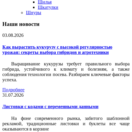
Шилья
Шкатулки
Шнуры
Наши новости
03.08.2026
Как вырастить кукурузу с высокой регулярностью
урожая: секреты выбора гибридов и агротехники
Выращивание кукурузы требует правильного выбора
гибрида, устойчивого к климату и болезням, а также
соблюдения технологии посева. Разбираем ключевые факторы
успеха.
Подробнее
31.07.2026
Листовки c кодами с переменными данными
На фоне современного рынка, забитого шаблонной
рекламой, традиционные листовки и буклеты все чаще
оказываются в корзине