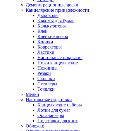
Демонстрационные доски
Канцелярские принадлежности
Дыроколы
Зажимы для бумаг
Калькуляторы
Клей
Клейкие ленты
Кнопки
Корректоры
Ластики
Настольные покрытия
Ножи канцелярские
Ножницы
Резаки
Скрепки
Степлеры
Точилки
Мелки
Настольные подставки
Канцелярские наборы
Лотки для бумаг
Органайзеры
Подставки для книг
Обложки