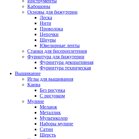
Инструменты
Кабошоны
Основы для бижутерии
Леска
Нити
Проволока
Цепочки
Шнуры
Ювелирные ленты
Станки для бисероплетения
Фурнитура для бижутерии
Фурнитура декоративная
Фурнитура техническая
Вышивание
Иглы для вышивания
Канва
Без рисунка
С рисунком
Мулине
Меланж
Металлик
Мультиколор
Наборы мулине
Сатин
Шерсть