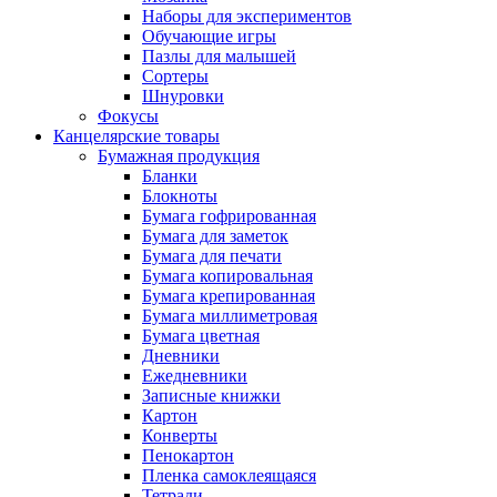
Наборы для экспериментов
Обучающие игры
Пазлы для малышей
Сортеры
Шнуровки
Фокусы
Канцелярские товары
Бумажная продукция
Бланки
Блокноты
Бумага гофрированная
Бумага для заметок
Бумага для печати
Бумага копировальная
Бумага крепированная
Бумага миллиметровая
Бумага цветная
Дневники
Ежедневники
Записные книжки
Картон
Конверты
Пенокартон
Пленка самоклеящаяся
Тетради