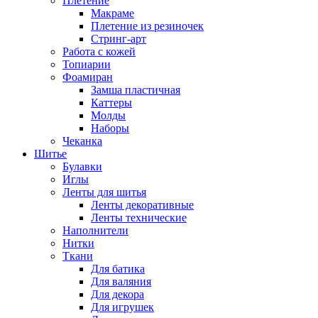
Плетение
Макраме
Плетение из резиночек
Стринг-арт
Работа с кожей
Топиарии
Фоамиран
Замша пластичная
Каттеры
Молды
Наборы
Чеканка
Шитье
Булавки
Иглы
Ленты для шитья
Ленты декоративные
Ленты технические
Наполнители
Нитки
Ткани
Для батика
Для валяния
Для декора
Для игрушек