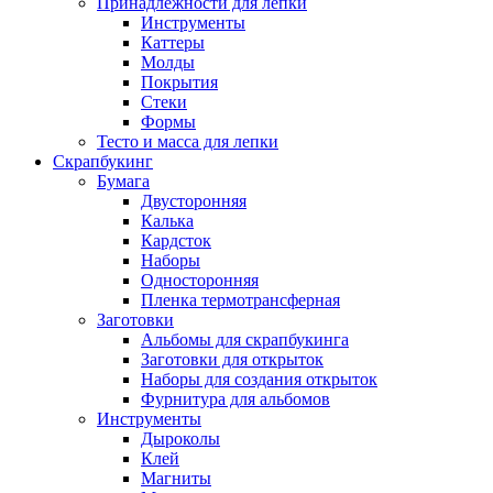
Принадлежности для лепки
Инструменты
Каттеры
Молды
Покрытия
Стеки
Формы
Тесто и масса для лепки
Скрапбукинг
Бумага
Двусторонняя
Калька
Кардсток
Наборы
Односторонняя
Пленка термотрансферная
Заготовки
Альбомы для скрапбукинга
Заготовки для открыток
Наборы для создания открыток
Фурнитура для альбомов
Инструменты
Дыроколы
Клей
Магниты