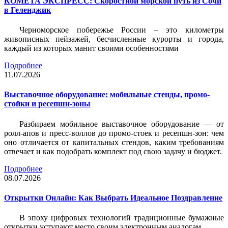
КОМЕТА ЭКСПРЕСС: Скоростной морской путь из Сочи
в Геленджик
Черноморское побережье России – это километры
живописных пейзажей, бесчисленные курорты и города,
каждый из которых манит своими особенностями
Подробнее
11.07.2026
Выставочное оборудование: мобильные стенды, промо-
стойки и ресепшн-зоны
Разбираем мобильное выставочное оборудование — от
ролл-апов и пресс-воллов до промо-стоек и ресепшн-зон: чем
оно отличается от капитальных стендов, каким требованиям
отвечает и как подобрать комплект под свою задачу и бюджет.
Подробнее
08.07.2026
Открытки Онлайн: Как Выбрать Идеальное Поздравление
В эпоху цифровых технологий традиционные бумажные
открытки уступают место своим электронным аналогам