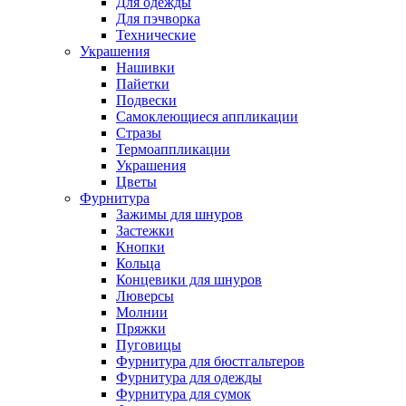
Для одежды
Для пэчворка
Технические
Украшения
Нашивки
Пайетки
Подвески
Самоклеющиеся аппликации
Стразы
Термоаппликации
Украшения
Цветы
Фурнитура
Зажимы для шнуров
Застежки
Кнопки
Кольца
Концевики для шнуров
Люверсы
Молнии
Пряжки
Пуговицы
Фурнитура для бюстгальтеров
Фурнитура для одежды
Фурнитура для сумок