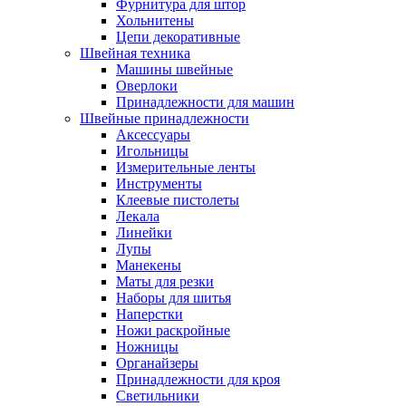
Фурнитура для штор
Хольнитены
Цепи декоративные
Швейная техника
Машины швейные
Оверлоки
Принадлежности для машин
Швейные принадлежности
Аксессуары
Игольницы
Измерительные ленты
Инструменты
Клеевые пистолеты
Лекала
Линейки
Лупы
Манекены
Маты для резки
Наборы для шитья
Наперстки
Ножи раскройные
Ножницы
Органайзеры
Принадлежности для кроя
Светильники