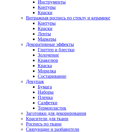
Инструменты
Контуры
Краски
Витражная роспись по стеклу и керамике
Контуры
Краски
Ленты
Маркеры
Декоративные эффекты
Глиттер и блестки
Золочение
Кракелюр
Краска
Морилка
Состаривание
Декупаж
Бумага
Наборы
Пленка
Салфетки
Термопластик
Заготовки для декорирования
Красители для ткани
Роспись по ткани
Связующие и разбавители