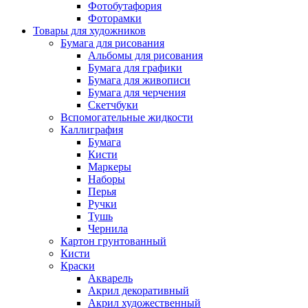
Фотобутафория
Фоторамки
Товары для художников
Бумага для рисования
Альбомы для рисования
Бумага для графики
Бумага для живописи
Бумага для черчения
Скетчбуки
Вспомогательные жидкости
Каллиграфия
Бумага
Кисти
Маркеры
Наборы
Перья
Ручки
Тушь
Чернила
Картон грунтованный
Кисти
Краски
Акварель
Акрил декоративный
Акрил художественный