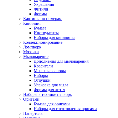
Украшения
Фитили
Формы
Картины по номерам
Квиллинг
Бумага
Инструменты
Наборы для квиллинга
Коллекционирование
Лэмпворк
Мозаика
Мыловарение
Дополнения для мыловарения
Красители
Мыльные основы
Наборы
Отдушки
Упаковка для мыла
Формы для литья
Наборы в технике пэчворк
Оригами
Бумага для оригами
Наборы для изготовления оригами
Папертоль