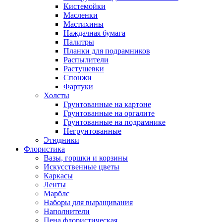
Кистемойки
Масленки
Мастихины
Наждачная бумага
Палитры
Планки для подрамников
Распылители
Растушевки
Спонжи
Фартуки
Холсты
Грунтованные на картоне
Грунтованные на оргалите
Грунтованные на подрамнике
Негрунтованные
Этюдники
Флористика
Вазы, горшки и корзины
Искусственные цветы
Каркасы
Ленты
Марблс
Наборы для выращивания
Наполнители
Пена флористическая