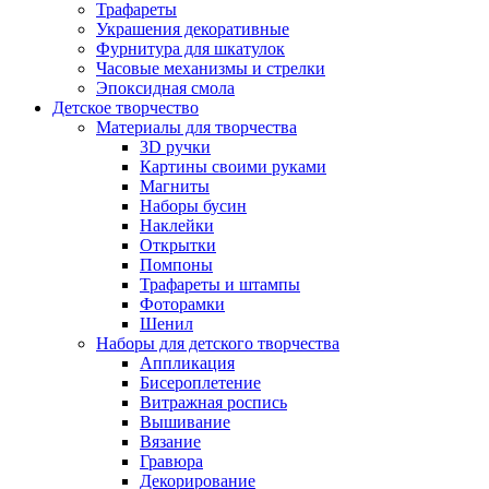
Трафареты
Украшения декоративные
Фурнитура для шкатулок
Часовые механизмы и стрелки
Эпоксидная смола
Детское творчество
Материалы для творчества
3D ручки
Картины своими руками
Магниты
Наборы бусин
Наклейки
Открытки
Помпоны
Трафареты и штампы
Фоторамки
Шенил
Наборы для детского творчества
Аппликация
Бисероплетение
Витражная роспись
Вышивание
Вязание
Гравюра
Декорирование