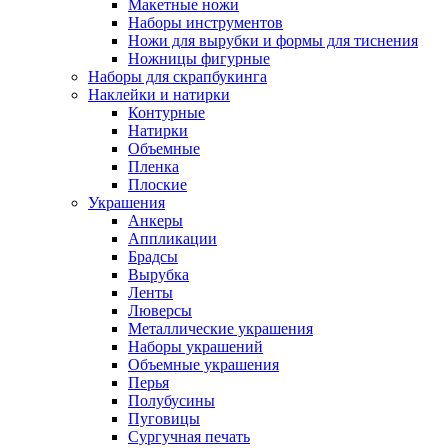
Макетные ножи
Наборы инструментов
Ножи для вырубки и формы для тиснения
Ножницы фигурные
Наборы для скрапбукинга
Наклейки и натирки
Контурные
Натирки
Объемные
Пленка
Плоские
Украшения
Анкеры
Аппликации
Брадсы
Вырубка
Ленты
Люверсы
Металлические украшения
Наборы украшений
Объемные украшения
Перья
Полубусины
Пуговицы
Сургучная печать