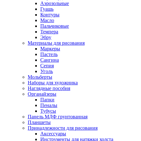
Аэрозольные
Гуашь
Контуры
Масло
Пальчиковые
Темпера
Эбру
Материалы для рисования
Маркеры
Пастель
Сангина
Сепия
Уголь
Мольберты
Наборы для художника
Наглядные пособия
Органайзеры
Папки
Пеналы
Тубусы
Панель МДФ грунтованная
Планшеты
Принадлежности для рисования
Аксессуары
Инструменты для натяжки холста