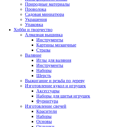
Природные материалы
Проволока
Садовая миниатюра
Украшения
Упаковка
Хобби и творчество
Алмазная вышивка
Инструменты
Картины мозаичные
Стразы
Валяние
Иглы для валяния
Инструменты
Наборы
Шерсть
Выжигание и резьба по дереву
Изготовление кукол и игрушек
Аксессуары
Наборы для шитья игрушек
Фурнитура
Изготовление свечей
Красители
Наборы
Основы
Отдушки