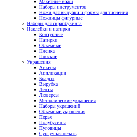
Макетные ножи
Наборы инструментов
Ножи для вырубки и формы для тиснения
Ножницы фигурные
Наборы для скрапбукинга
Наклейки и натирки
Контурные
Натирки
Объемные
Пленка
Плоские
Украшения
Анкеры
Аппликации
Брадсы
Вырубка
Ленты
Люверсы
Металлические украшения
Наборы украшений
Объемные украшения
Перья
Полубусины
Пуговицы
Сургучная печать