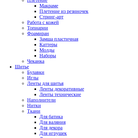
Плетение
Макраме
Плетение из резиночек
Стринг-арт
Работа с кожей
Топиарии
Фоамиран
Замша пластичная
Каттеры
Молды
Наборы
Чеканка
Шитье
Булавки
Иглы
Ленты для шитья
Ленты декоративные
Ленты технические
Наполнители
Нитки
Ткани
Для батика
Для валяния
Для декора
Для игрушек