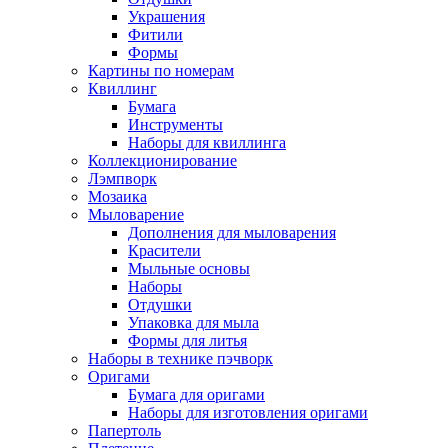
Украшения
Фитили
Формы
Картины по номерам
Квиллинг
Бумага
Инструменты
Наборы для квиллинга
Коллекционирование
Лэмпворк
Мозаика
Мыловарение
Дополнения для мыловарения
Красители
Мыльные основы
Наборы
Отдушки
Упаковка для мыла
Формы для литья
Наборы в технике пэчворк
Оригами
Бумага для оригами
Наборы для изготовления оригами
Папертоль