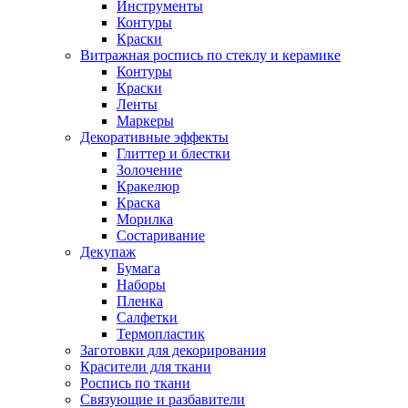
Инструменты
Контуры
Краски
Витражная роспись по стеклу и керамике
Контуры
Краски
Ленты
Маркеры
Декоративные эффекты
Глиттер и блестки
Золочение
Кракелюр
Краска
Морилка
Состаривание
Декупаж
Бумага
Наборы
Пленка
Салфетки
Термопластик
Заготовки для декорирования
Красители для ткани
Роспись по ткани
Связующие и разбавители