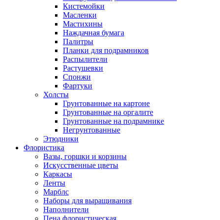
Кистемойки
Масленки
Мастихины
Наждачная бумага
Палитры
Планки для подрамников
Распылители
Растушевки
Спонжи
Фартуки
Холсты
Грунтованные на картоне
Грунтованные на оргалите
Грунтованные на подрамнике
Негрунтованные
Этюдники
Флористика
Вазы, горшки и корзины
Искусственные цветы
Каркасы
Ленты
Марблс
Наборы для выращивания
Наполнители
Пена флористическая