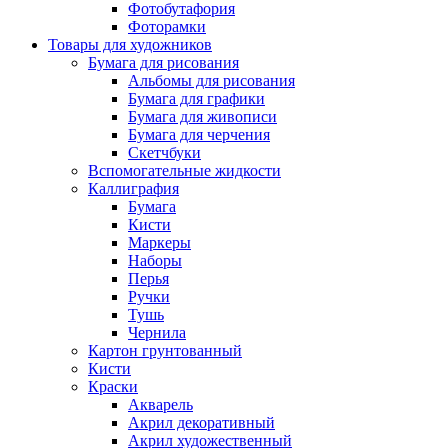
Фотобутафория
Фоторамки
Товары для художников
Бумага для рисования
Альбомы для рисования
Бумага для графики
Бумага для живописи
Бумага для черчения
Скетчбуки
Вспомогательные жидкости
Каллиграфия
Бумага
Кисти
Маркеры
Наборы
Перья
Ручки
Тушь
Чернила
Картон грунтованный
Кисти
Краски
Акварель
Акрил декоративный
Акрил художественный