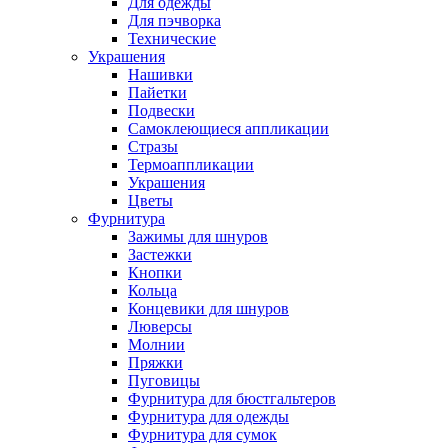
Для одежды
Для пэчворка
Технические
Украшения
Нашивки
Пайетки
Подвески
Самоклеющиеся аппликации
Стразы
Термоаппликации
Украшения
Цветы
Фурнитура
Зажимы для шнуров
Застежки
Кнопки
Кольца
Концевики для шнуров
Люверсы
Молнии
Пряжки
Пуговицы
Фурнитура для бюстгальтеров
Фурнитура для одежды
Фурнитура для сумок