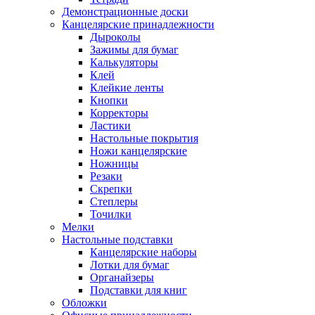
Демонстрационные доски
Канцелярские принадлежности
Дыроколы
Зажимы для бумаг
Калькуляторы
Клей
Клейкие ленты
Кнопки
Корректоры
Ластики
Настольные покрытия
Ножи канцелярские
Ножницы
Резаки
Скрепки
Степлеры
Точилки
Мелки
Настольные подставки
Канцелярские наборы
Лотки для бумаг
Органайзеры
Подставки для книг
Обложки