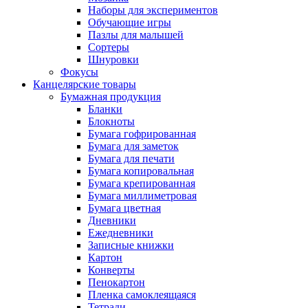
Наборы для экспериментов
Обучающие игры
Пазлы для малышей
Сортеры
Шнуровки
Фокусы
Канцелярские товары
Бумажная продукция
Бланки
Блокноты
Бумага гофрированная
Бумага для заметок
Бумага для печати
Бумага копировальная
Бумага крепированная
Бумага миллиметровая
Бумага цветная
Дневники
Ежедневники
Записные книжки
Картон
Конверты
Пенокартон
Пленка самоклеящаяся
Тетради