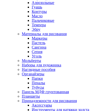
Аэрозольные
Гуашь
Контуры
Масло
Пальчиковые
Темпера
Эбру
Материалы для рисования
Маркеры
Пастель
Сангина
Сепия
Уголь
Мольберты
Наборы для художника
Наглядные пособия
Органайзеры
Папки
Пеналы
Тубусы
Панель МДФ грунтованная
Планшеты
Принадлежности для рисования
Аксессуары
Инструменты для натяжки холста