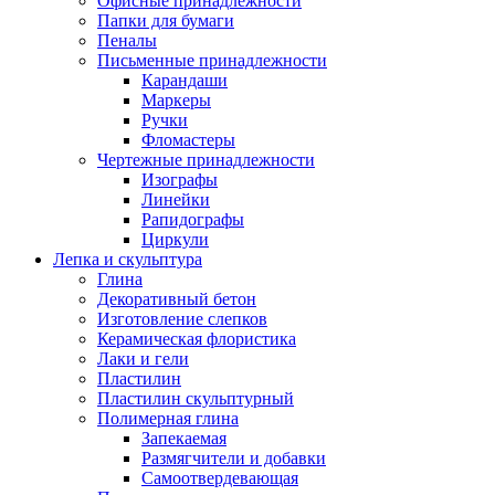
Офисные принадлежности
Папки для бумаги
Пеналы
Письменные принадлежности
Карандаши
Маркеры
Ручки
Фломастеры
Чертежные принадлежности
Изографы
Линейки
Рапидографы
Циркули
Лепка и скульптура
Глина
Декоративный бетон
Изготовление слепков
Керамическая флористика
Лаки и гели
Пластилин
Пластилин скульптурный
Полимерная глина
Запекаемая
Размягчители и добавки
Самоотвердевающая