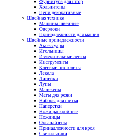
Фурнитура для штор
Хольнитены
Цепи декоративные
Швейная техника
Машины швейные
Оверлоки
Принадлежности для машин
Швейные принадлежности
Аксессуары
Игольницы
Измерительные ленты
Инструменты
Клеевые пистолеты
Лекала
Линейки
Лупы
Манекены
Маты для резки
Наборы для шитья
Наперстки
Ножи раскройные
Ножницы
Органайзеры
Принадлежности для кроя
Светильники