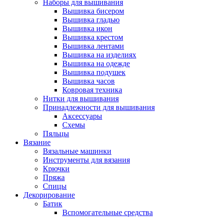
Наборы для вышивания
Вышивка бисером
Вышивка гладью
Вышивка икон
Вышивка крестом
Вышивка лентами
Вышивка на изделиях
Вышивка на одежде
Вышивка подушек
Вышивка часов
Ковровая техника
Нитки для вышивания
Принадлежности для вышивания
Аксессуары
Схемы
Пяльцы
Вязание
Вязальные машинки
Инструменты для вязания
Крючки
Пряжа
Спицы
Декорирование
Батик
Вспомогательные средства