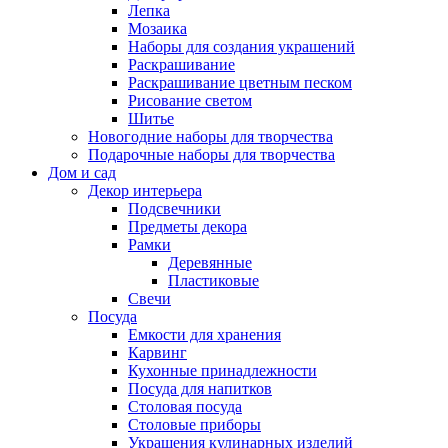
Лепка
Мозаика
Наборы для создания украшений
Раскрашивание
Раскрашивание цветным песком
Рисование светом
Шитье
Новогодние наборы для творчества
Подарочные наборы для творчества
Дом и сад
Декор интерьера
Подсвечники
Предметы декора
Рамки
Деревянные
Пластиковые
Свечи
Посуда
Емкости для хранения
Карвинг
Кухонные принадлежности
Посуда для напитков
Столовая посуда
Столовые приборы
Украшения кулинарных изделий