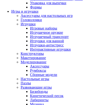
Упаковка для выпечки
Формы
Игры и игрушки
Аксессуары для настольных игр
Головоломки
Игрушки
Игровые наборы
Игрушечное оружие
Игрушечный транспорт
Игрушки для ванной
Игрушки-антистресс
Интерактивные игрушки
Конструкторы
Макетирование
Моделирование
Аксессуары
Румбоксы
Сборные модели
Настольные игры
Пазлы
Развивающие игры
Бизиборды
Кинетический песок
Лабиринты
Мозаика