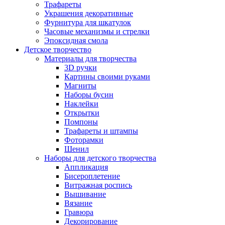
Трафареты
Украшения декоративные
Фурнитура для шкатулок
Часовые механизмы и стрелки
Эпоксидная смола
Детское творчество
Материалы для творчества
3D ручки
Картины своими руками
Магниты
Наборы бусин
Наклейки
Открытки
Помпоны
Трафареты и штампы
Фоторамки
Шенил
Наборы для детского творчества
Аппликация
Бисероплетение
Витражная роспись
Вышивание
Вязание
Гравюра
Декорирование