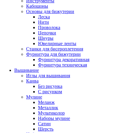
Инструменты
Кабошоны
Основы для бижутерии
Леска
Нити
Проволока
Цепочки
Шнуры
Ювелирные ленты
Станки для бисероплетения
Фурнитура для бижутерии
Фурнитура декоративная
Фурнитура техническая
Вышивание
Иглы для вышивания
Канва
Без рисунка
С рисунком
Мулине
Меланж
Металлик
Мультиколор
Наборы мулине
Сатин
Шерсть