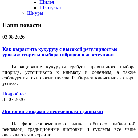
Шилья
Шкатулки
Шнуры
Наши новости
03.08.2026
Как вырастить кукурузу с высокой регулярностью
урожая: секреты выбора гибридов и агротехники
Выращивание кукурузы требует правильного выбора
гибрида, устойчивого к климату и болезням, а также
соблюдения технологии посева. Разбираем ключевые факторы
успеха.
Подробнее
31.07.2026
Листовки c кодами с переменными данными
На фоне современного рынка, забитого шаблонной
рекламой, традиционные листовки и буклеты все чаще
оказываются в корзине