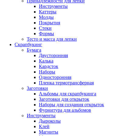
Принадлежности для лепки
Инструменты
Каттеры
Молды
Покрытия
Стеки
Формы
Тесто и масса для лепки
Скрапбукинг
Бумага
Двусторонняя
Калька
Кардсток
Наборы
Односторонняя
Пленка термотрансферная
Заготовки
Альбомы для скрапбукинга
Заготовки для открыток
Наборы для создания открыток
Фурнитура для альбомов
Инструменты
Дыроколы
Клей
Магниты