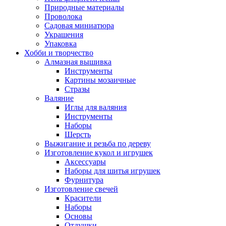
Природные материалы
Проволока
Садовая миниатюра
Украшения
Упаковка
Хобби и творчество
Алмазная вышивка
Инструменты
Картины мозаичные
Стразы
Валяние
Иглы для валяния
Инструменты
Наборы
Шерсть
Выжигание и резьба по дереву
Изготовление кукол и игрушек
Аксессуары
Наборы для шитья игрушек
Фурнитура
Изготовление свечей
Красители
Наборы
Основы
Отдушки