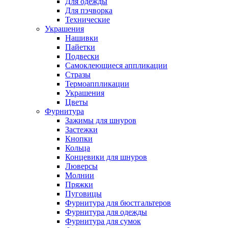
Для одежды
Для пэчворка
Технические
Украшения
Нашивки
Пайетки
Подвески
Самоклеющиеся аппликации
Стразы
Термоаппликации
Украшения
Цветы
Фурнитура
Зажимы для шнуров
Застежки
Кнопки
Кольца
Концевики для шнуров
Люверсы
Молнии
Пряжки
Пуговицы
Фурнитура для бюстгальтеров
Фурнитура для одежды
Фурнитура для сумок