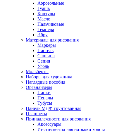
Аэрозольные
Гуашь
Контуры
Масло
Пальчиковые
Темпера
Эбру
Материалы для рисования
Маркеры
Пастель
Сангина
Сепия
Уголь
Мольберты
Наборы для художника
Наглядные пособия
Органайзеры
Папки
Пеналы
Тубусы
Панель МДФ грунтованная
Планшеты
Принадлежности для рисования
Аксессуары
Инструменты для натяжки холста