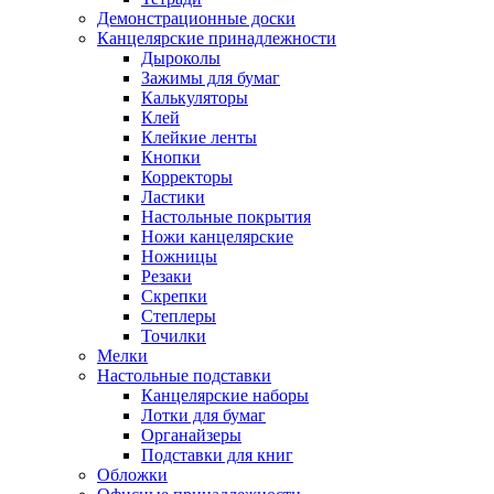
Демонстрационные доски
Канцелярские принадлежности
Дыроколы
Зажимы для бумаг
Калькуляторы
Клей
Клейкие ленты
Кнопки
Корректоры
Ластики
Настольные покрытия
Ножи канцелярские
Ножницы
Резаки
Скрепки
Степлеры
Точилки
Мелки
Настольные подставки
Канцелярские наборы
Лотки для бумаг
Органайзеры
Подставки для книг
Обложки