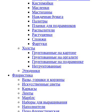
Кистемойки
Масленки
Мастихины
Наждачная бумага
Палитры
Планки для подрамников
Распылители
Растушевки
Спонжи
Фартуки
Холсты
Грунтованные на картоне
Грунтованные на оргалите
Грунтованные на подрамнике
Негрунтованные
Этюдники
Флористика
Вазы, горшки и корзины
Искусственные цветы
Каркасы
Ленты
Марблс
Наборы для выращивания
Наполнители
Пена флористическая