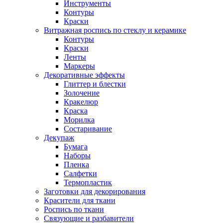
Инструменты
Контуры
Краски
Витражная роспись по стеклу и керамике
Контуры
Краски
Ленты
Маркеры
Декоративные эффекты
Глиттер и блестки
Золочение
Кракелюр
Краска
Морилка
Состаривание
Декупаж
Бумага
Наборы
Пленка
Салфетки
Термопластик
Заготовки для декорирования
Красители для ткани
Роспись по ткани
Связующие и разбавители