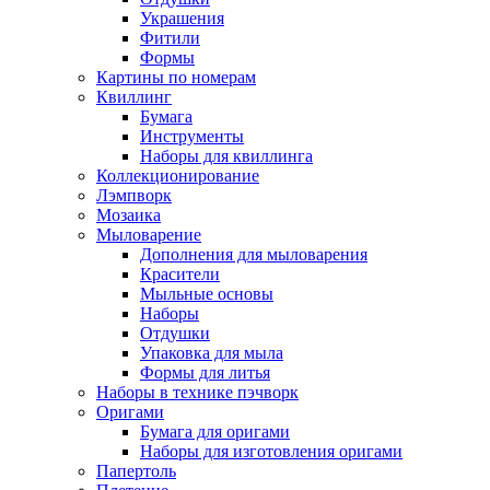
Украшения
Фитили
Формы
Картины по номерам
Квиллинг
Бумага
Инструменты
Наборы для квиллинга
Коллекционирование
Лэмпворк
Мозаика
Мыловарение
Дополнения для мыловарения
Красители
Мыльные основы
Наборы
Отдушки
Упаковка для мыла
Формы для литья
Наборы в технике пэчворк
Оригами
Бумага для оригами
Наборы для изготовления оригами
Папертоль