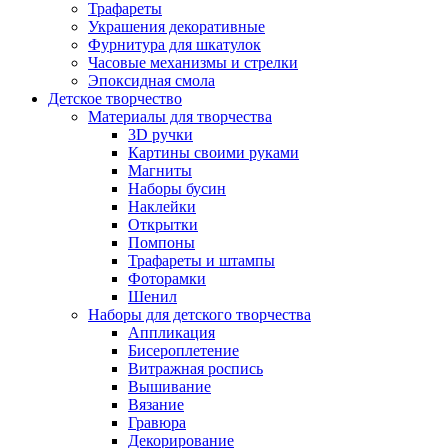
Трафареты
Украшения декоративные
Фурнитура для шкатулок
Часовые механизмы и стрелки
Эпоксидная смола
Детское творчество
Материалы для творчества
3D ручки
Картины своими руками
Магниты
Наборы бусин
Наклейки
Открытки
Помпоны
Трафареты и штампы
Фоторамки
Шенил
Наборы для детского творчества
Аппликация
Бисероплетение
Витражная роспись
Вышивание
Вязание
Гравюра
Декорирование