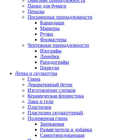
Офисные принадлежности
Папки для бумаги
Пеналы
Письменные принадлежности
Карандаши
Маркеры
Ручки
Фломастеры
Чертежные принадлежности
Изографы
Линейки
Рапидографы
Циркули
Лепка и скульптура
Глина
Декоративный бетон
Изготовление слепков
Керамическая флористика
Лаки и гели
Пластилин
Пластилин скульптурный
Полимерная глина
Запекаемая
Размягчители и добавки
Самоотвердевающая