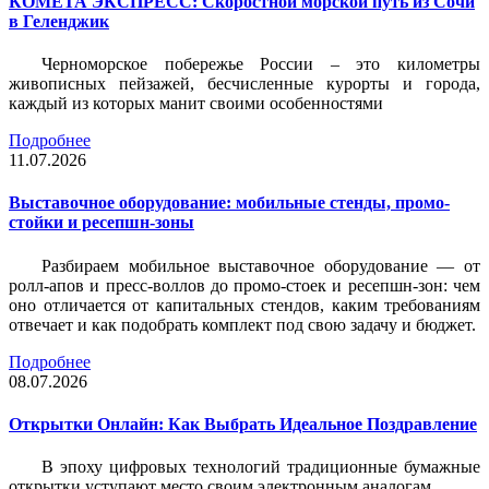
КОМЕТА ЭКСПРЕСС: Скоростной морской путь из Сочи
в Геленджик
Черноморское побережье России – это километры
живописных пейзажей, бесчисленные курорты и города,
каждый из которых манит своими особенностями
Подробнее
11.07.2026
Выставочное оборудование: мобильные стенды, промо-
стойки и ресепшн-зоны
Разбираем мобильное выставочное оборудование — от
ролл-апов и пресс-воллов до промо-стоек и ресепшн-зон: чем
оно отличается от капитальных стендов, каким требованиям
отвечает и как подобрать комплект под свою задачу и бюджет.
Подробнее
08.07.2026
Открытки Онлайн: Как Выбрать Идеальное Поздравление
В эпоху цифровых технологий традиционные бумажные
открытки уступают место своим электронным аналогам