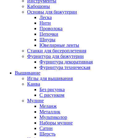
Инструменты
Кабошоны
Основы для бижутерии
Леска
Нити
Проволока
Цепочки
Шнуры
Ювелирные ленты
Станки для бисероплетения
Фурнитура для бижутерии
Фурнитура декоративная
Фурнитура техническая
Вышивание
Иглы для вышивания
Канва
Без рисунка
С рисунком
Мулине
Меланж
Металлик
Мультиколор
Наборы мулине
Сатин
Шерсть