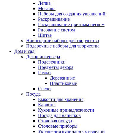
Лепка
Мозаика
Наборы для создания украшений
Раскрашивание
Раскрашивание цветным песком
Рисование светом
Шитье
Новогодние наборы для творчества
Подарочные наборы для творчества
Дом и сад
Декор интерьера
Подсвечники
Предметы декора
Рамки
Деревянные
Пластиковые
Свечи
Посуда
Емкости для хранения
Карвинг
Кухонные принадлежности
Посуда для напитков
Столовая посуда
Столовые приборы
Украшения кулинарных изделий