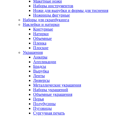
Макетные ножи
Наборы инструментов
Ножи для вырубки и формы для тиснения
Ножницы фигурные
Наборы для скрапбукинга
Наклейки и натирки
Контурные
Натирки
Объемные
Пленка
Плоские
Украшения
Анкеры
Аппликации
Брадсы
Вырубка
Ленты
Люверсы
Металлические украшения
Наборы украшений
Объемные украшения
Перья
Полубусины
Пуговицы
Сургучная печать