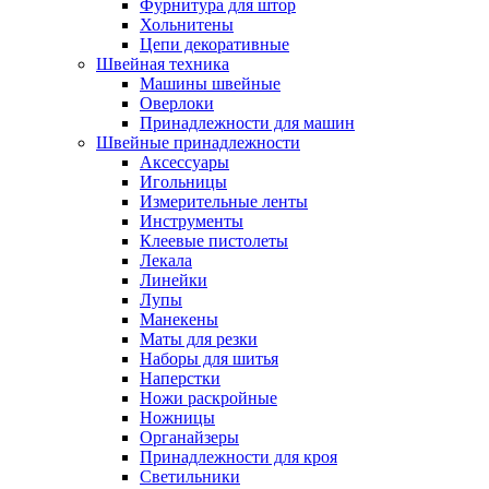
Фурнитура для штор
Хольнитены
Цепи декоративные
Швейная техника
Машины швейные
Оверлоки
Принадлежности для машин
Швейные принадлежности
Аксессуары
Игольницы
Измерительные ленты
Инструменты
Клеевые пистолеты
Лекала
Линейки
Лупы
Манекены
Маты для резки
Наборы для шитья
Наперстки
Ножи раскройные
Ножницы
Органайзеры
Принадлежности для кроя
Светильники