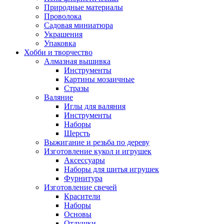
Природные материалы
Проволока
Садовая миниатюра
Украшения
Упаковка
Хобби и творчество
Алмазная вышивка
Инструменты
Картины мозаичные
Стразы
Валяние
Иглы для валяния
Инструменты
Наборы
Шерсть
Выжигание и резьба по дереву
Изготовление кукол и игрушек
Аксессуары
Наборы для шитья игрушек
Фурнитура
Изготовление свечей
Красители
Наборы
Основы
Отдушки