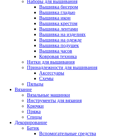
Наборы для вышивания
Вышивка бисером
Вышивка гладью
Вышивка икон
Вышивка крестом
Вышивка лентами
Вышивка на изделиях
Вышивка на одежде
Вышивка подушек
Вышивка часов
Ковровая техника
Нитки для вышивания
Принадлежности для вышивания
Аксессуары
Схемы
Пяльцы
Вязание
Вязальные машинки
Инструменты для вязания
Крючки
Пряжа
Спицы
Декорирование
Батик
Вспомогательные средства