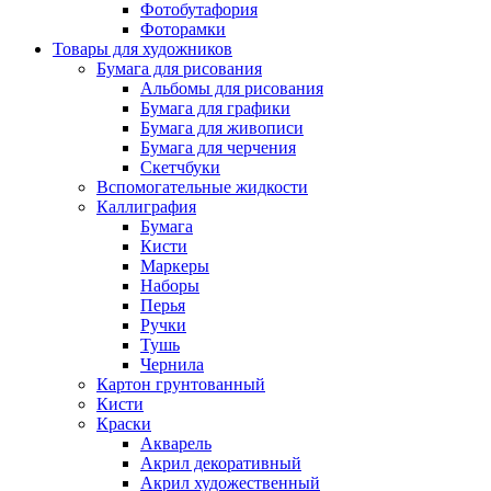
Фотобутафория
Фоторамки
Товары для художников
Бумага для рисования
Альбомы для рисования
Бумага для графики
Бумага для живописи
Бумага для черчения
Скетчбуки
Вспомогательные жидкости
Каллиграфия
Бумага
Кисти
Маркеры
Наборы
Перья
Ручки
Тушь
Чернила
Картон грунтованный
Кисти
Краски
Акварель
Акрил декоративный
Акрил художественный