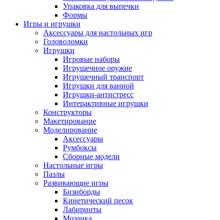
Упаковка для выпечки
Формы
Игры и игрушки
Аксессуары для настольных игр
Головоломки
Игрушки
Игровые наборы
Игрушечное оружие
Игрушечный транспорт
Игрушки для ванной
Игрушки-антистресс
Интерактивные игрушки
Конструкторы
Макетирование
Моделирование
Аксессуары
Румбоксы
Сборные модели
Настольные игры
Пазлы
Развивающие игры
Бизиборды
Кинетический песок
Лабиринты
Мозаика