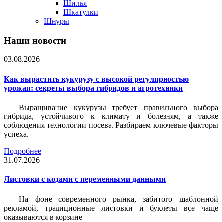
Шилья
Шкатулки
Шнуры
Наши новости
03.08.2026
Как вырастить кукурузу с высокой регулярностью
урожая: секреты выбора гибридов и агротехники
Выращивание кукурузы требует правильного выбора
гибрида, устойчивого к климату и болезням, а также
соблюдения технологии посева. Разбираем ключевые факторы
успеха.
Подробнее
31.07.2026
Листовки c кодами с переменными данными
На фоне современного рынка, забитого шаблонной
рекламой, традиционные листовки и буклеты все чаще
оказываются в корзине