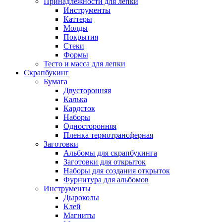
Принадлежности для лепки
Инструменты
Каттеры
Молды
Покрытия
Стеки
Формы
Тесто и масса для лепки
Скрапбукинг
Бумага
Двусторонняя
Калька
Кардсток
Наборы
Односторонняя
Пленка термотрансферная
Заготовки
Альбомы для скрапбукинга
Заготовки для открыток
Наборы для создания открыток
Фурнитура для альбомов
Инструменты
Дыроколы
Клей
Магниты