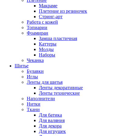
Плетение
Макраме
Плетение из резиночек
Стринг-арт
Работа с кожей
Топиарии
Фоамиран
Замша пластичная
Каттеры
Молды
Наборы
Чеканка
Шитье
Булавки
Иглы
Ленты для шитья
Ленты декоративные
Ленты технические
Наполнители
Нитки
Ткани
Для батика
Для валяния
Для декора
Для игрушек