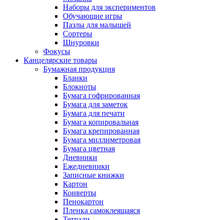
Наборы для экспериментов
Обучающие игры
Пазлы для малышей
Сортеры
Шнуровки
Фокусы
Канцелярские товары
Бумажная продукция
Бланки
Блокноты
Бумага гофрированная
Бумага для заметок
Бумага для печати
Бумага копировальная
Бумага крепированная
Бумага миллиметровая
Бумага цветная
Дневники
Ежедневники
Записные книжки
Картон
Конверты
Пенокартон
Пленка самоклеящаяся
Тетради