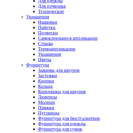
Для одежды
Для пэчворка
Технические
Украшения
Нашивки
Пайетки
Подвески
Самоклеющиеся аппликации
Стразы
Термоаппликации
Украшения
Цветы
Фурнитура
Зажимы для шнуров
Застежки
Кнопки
Кольца
Концевики для шнуров
Люверсы
Молнии
Пряжки
Пуговицы
Фурнитура для бюстгальтеров
Фурнитура для одежды
Фурнитура для сумок