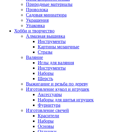
Природные материалы
Проволока
Садовая миниатюра
Украшения
Упаковка
Хобби и творчество
Алмазная вышивка
Инструменты
Картины мозаичные
Стразы
Валяние
Иглы для валяния
Инструменты
Наборы
Шерсть
Выжигание и резьба по дереву
Изготовление кукол и игрушек
Аксессуары
Наборы для шитья игрушек
Фурнитура
Изготовление свечей
Красители
Наборы
Основы
Отдушки