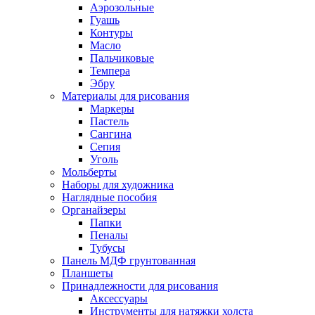
Аэрозольные
Гуашь
Контуры
Масло
Пальчиковые
Темпера
Эбру
Материалы для рисования
Маркеры
Пастель
Сангина
Сепия
Уголь
Мольберты
Наборы для художника
Наглядные пособия
Органайзеры
Папки
Пеналы
Тубусы
Панель МДФ грунтованная
Планшеты
Принадлежности для рисования
Аксессуары
Инструменты для натяжки холста