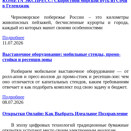
КОМЕТА ЭКСПРЕСС: Скоростной морской путь из Сочи
в Геленджик
Черноморское побережье России – это километры
живописных пейзажей, бесчисленные курорты и города,
каждый из которых манит своими особенностями
Подробнее
11.07.2026
Выставочное оборудование: мобильные стенды, промо-
стойки и ресепшн-зоны
Разбираем мобильное выставочное оборудование — от
ролл-апов и пресс-воллов до промо-стоек и ресепшн-зон: чем
оно отличается от капитальных стендов, каким требованиям
отвечает и как подобрать комплект под свою задачу и бюджет.
Подробнее
08.07.2026
Открытки Онлайн: Как Выбрать Идеальное Поздравление
В эпоху цифровых технологий традиционные бумажные
открытки уступают место своим электронным аналогам