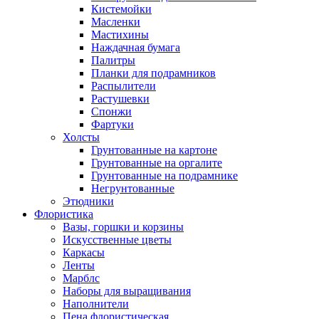
Кистемойки
Масленки
Мастихины
Наждачная бумага
Палитры
Планки для подрамников
Распылители
Растушевки
Спонжи
Фартуки
Холсты
Грунтованные на картоне
Грунтованные на оргалите
Грунтованные на подрамнике
Негрунтованные
Этюдники
Флористика
Вазы, горшки и корзины
Искусственные цветы
Каркасы
Ленты
Марблс
Наборы для выращивания
Наполнители
Пена флористическая