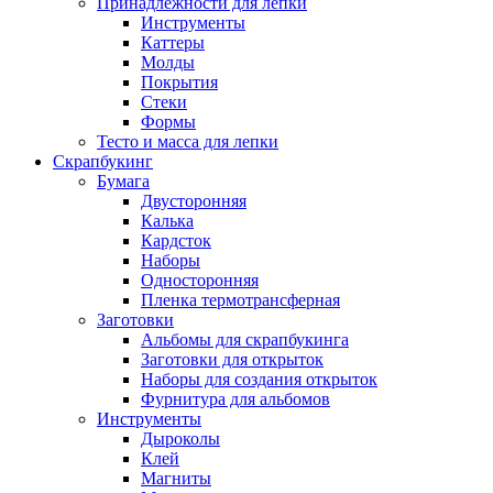
Принадлежности для лепки
Инструменты
Каттеры
Молды
Покрытия
Стеки
Формы
Тесто и масса для лепки
Скрапбукинг
Бумага
Двусторонняя
Калька
Кардсток
Наборы
Односторонняя
Пленка термотрансферная
Заготовки
Альбомы для скрапбукинга
Заготовки для открыток
Наборы для создания открыток
Фурнитура для альбомов
Инструменты
Дыроколы
Клей
Магниты