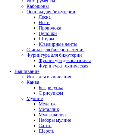
Инструменты
Кабошоны
Основы для бижутерии
Леска
Нити
Проволока
Цепочки
Шнуры
Ювелирные ленты
Станки для бисероплетения
Фурнитура для бижутерии
Фурнитура декоративная
Фурнитура техническая
Вышивание
Иглы для вышивания
Канва
Без рисунка
С рисунком
Мулине
Меланж
Металлик
Мультиколор
Наборы мулине
Сатин
Шерсть