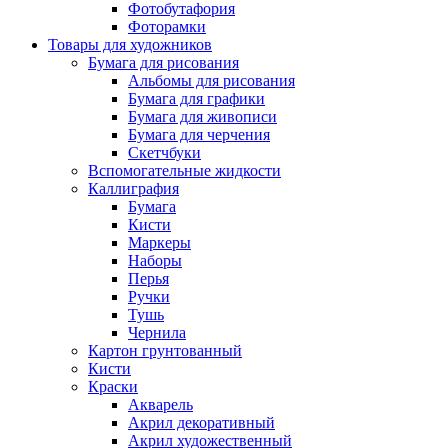
Фотобутафория
Фоторамки
Товары для художников
Бумага для рисования
Альбомы для рисования
Бумага для графики
Бумага для живописи
Бумага для черчения
Скетчбуки
Вспомогательные жидкости
Каллиграфия
Бумага
Кисти
Маркеры
Наборы
Перья
Ручки
Тушь
Чернила
Картон грунтованный
Кисти
Краски
Акварель
Акрил декоративный
Акрил художественный