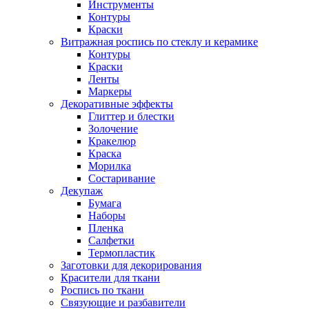
Инструменты
Контуры
Краски
Витражная роспись по стеклу и керамике
Контуры
Краски
Ленты
Маркеры
Декоративные эффекты
Глиттер и блестки
Золочение
Кракелюр
Краска
Морилка
Состаривание
Декупаж
Бумага
Наборы
Пленка
Салфетки
Термопластик
Заготовки для декорирования
Красители для ткани
Роспись по ткани
Связующие и разбавители