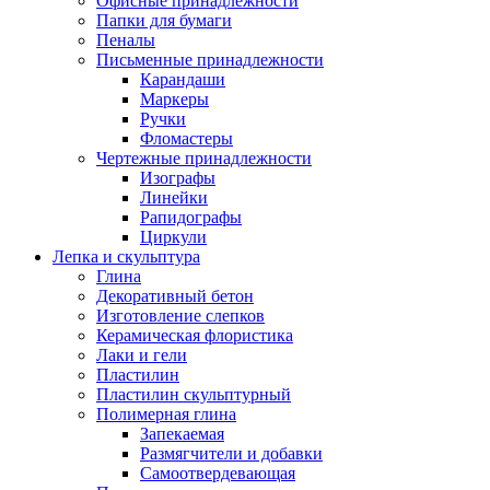
Офисные принадлежности
Папки для бумаги
Пеналы
Письменные принадлежности
Карандаши
Маркеры
Ручки
Фломастеры
Чертежные принадлежности
Изографы
Линейки
Рапидографы
Циркули
Лепка и скульптура
Глина
Декоративный бетон
Изготовление слепков
Керамическая флористика
Лаки и гели
Пластилин
Пластилин скульптурный
Полимерная глина
Запекаемая
Размягчители и добавки
Самоотвердевающая