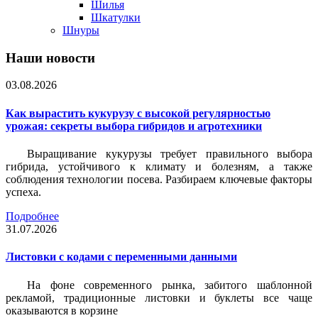
Шилья
Шкатулки
Шнуры
Наши новости
03.08.2026
Как вырастить кукурузу с высокой регулярностью
урожая: секреты выбора гибридов и агротехники
Выращивание кукурузы требует правильного выбора
гибрида, устойчивого к климату и болезням, а также
соблюдения технологии посева. Разбираем ключевые факторы
успеха.
Подробнее
31.07.2026
Листовки c кодами с переменными данными
На фоне современного рынка, забитого шаблонной
рекламой, традиционные листовки и буклеты все чаще
оказываются в корзине