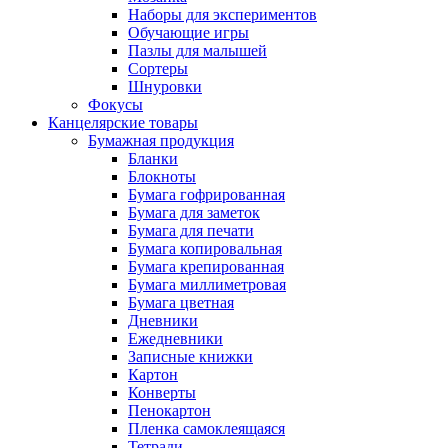
Наборы для экспериментов
Обучающие игры
Пазлы для малышей
Сортеры
Шнуровки
Фокусы
Канцелярские товары
Бумажная продукция
Бланки
Блокноты
Бумага гофрированная
Бумага для заметок
Бумага для печати
Бумага копировальная
Бумага крепированная
Бумага миллиметровая
Бумага цветная
Дневники
Ежедневники
Записные книжки
Картон
Конверты
Пенокартон
Пленка самоклеящаяся
Тетради