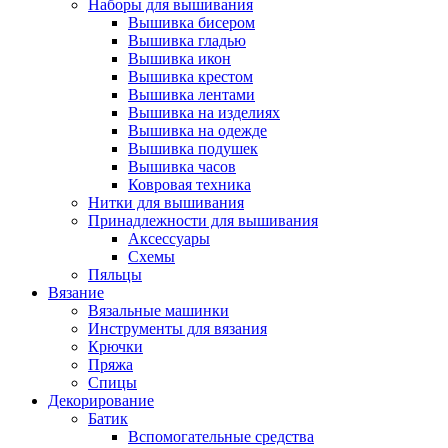
Наборы для вышивания
Вышивка бисером
Вышивка гладью
Вышивка икон
Вышивка крестом
Вышивка лентами
Вышивка на изделиях
Вышивка на одежде
Вышивка подушек
Вышивка часов
Ковровая техника
Нитки для вышивания
Принадлежности для вышивания
Аксессуары
Схемы
Пяльцы
Вязание
Вязальные машинки
Инструменты для вязания
Крючки
Пряжа
Спицы
Декорирование
Батик
Вспомогательные средства