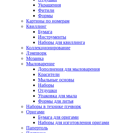
Украшения
Фитили
Формы
Картины по номерам
Квиллинг
Бумага
Инструменты
Наборы для квиллинга
Коллекционирование
Лэмпворк
Мозаика
Мыловарение
Дополнения для мыловарения
Красители
Мыльные основы
Наборы
Отдушки
Упаковка для мыла
Формы для литья
Наборы в технике пэчворк
Оригами
Бумага для оригами
Наборы для изготовления оригами
Папертоль