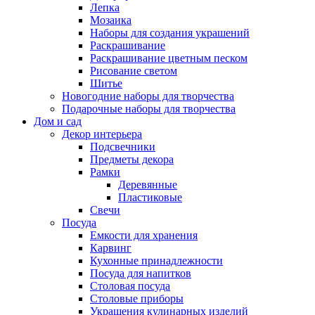
Лепка
Мозаика
Наборы для создания украшений
Раскрашивание
Раскрашивание цветным песком
Рисование светом
Шитье
Новогодние наборы для творчества
Подарочные наборы для творчества
Дом и сад
Декор интерьера
Подсвечники
Предметы декора
Рамки
Деревянные
Пластиковые
Свечи
Посуда
Емкости для хранения
Карвинг
Кухонные принадлежности
Посуда для напитков
Столовая посуда
Столовые приборы
Украшения кулинарных изделий