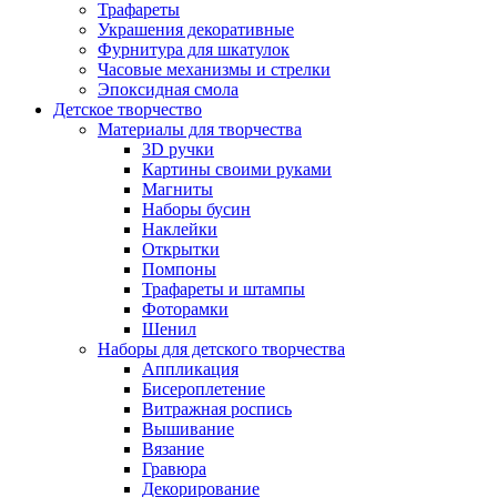
Трафареты
Украшения декоративные
Фурнитура для шкатулок
Часовые механизмы и стрелки
Эпоксидная смола
Детское творчество
Материалы для творчества
3D ручки
Картины своими руками
Магниты
Наборы бусин
Наклейки
Открытки
Помпоны
Трафареты и штампы
Фоторамки
Шенил
Наборы для детского творчества
Аппликация
Бисероплетение
Витражная роспись
Вышивание
Вязание
Гравюра
Декорирование