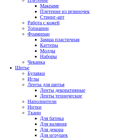
Плетение
Макраме
Плетение из резиночек
Стринг-арт
Работа с кожей
Топиарии
Фоамиран
Замша пластичная
Каттеры
Молды
Наборы
Чеканка
Шитье
Булавки
Иглы
Ленты для шитья
Ленты декоративные
Ленты технические
Наполнители
Нитки
Ткани
Для батика
Для валяния
Для декора
Для игрушек