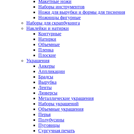
Макетные ножи
Наборы инструментов
Ножи для вырубки и формы для тиснения
Ножницы фигурные
Наборы для скрапбукинга
Наклейки и натирки
Контурные
Натирки
Объемные
Пленка
Плоские
Украшения
Анкеры
Аппликации
Брадсы
Вырубка
Ленты
Люверсы
Металлические украшения
Наборы украшений
Объемные украшения
Перья
Полубусины
Пуговицы
Сургучная печать