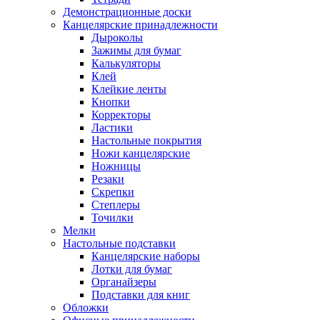
Демонстрационные доски
Канцелярские принадлежности
Дыроколы
Зажимы для бумаг
Калькуляторы
Клей
Клейкие ленты
Кнопки
Корректоры
Ластики
Настольные покрытия
Ножи канцелярские
Ножницы
Резаки
Скрепки
Степлеры
Точилки
Мелки
Настольные подставки
Канцелярские наборы
Лотки для бумаг
Органайзеры
Подставки для книг
Обложки