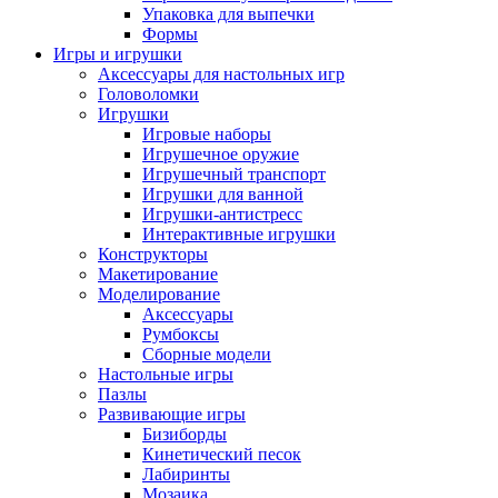
Упаковка для выпечки
Формы
Игры и игрушки
Аксессуары для настольных игр
Головоломки
Игрушки
Игровые наборы
Игрушечное оружие
Игрушечный транспорт
Игрушки для ванной
Игрушки-антистресс
Интерактивные игрушки
Конструкторы
Макетирование
Моделирование
Аксессуары
Румбоксы
Сборные модели
Настольные игры
Пазлы
Развивающие игры
Бизиборды
Кинетический песок
Лабиринты
Мозаика