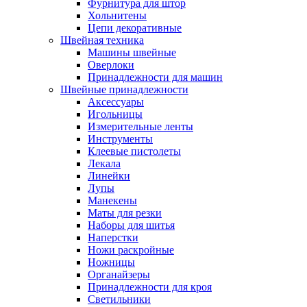
Фурнитура для штор
Хольнитены
Цепи декоративные
Швейная техника
Машины швейные
Оверлоки
Принадлежности для машин
Швейные принадлежности
Аксессуары
Игольницы
Измерительные ленты
Инструменты
Клеевые пистолеты
Лекала
Линейки
Лупы
Манекены
Маты для резки
Наборы для шитья
Наперстки
Ножи раскройные
Ножницы
Органайзеры
Принадлежности для кроя
Светильники