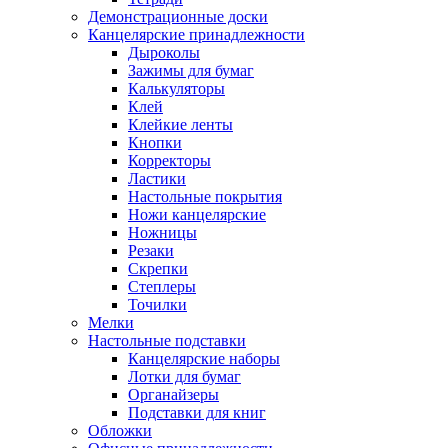
Демонстрационные доски
Канцелярские принадлежности
Дыроколы
Зажимы для бумаг
Калькуляторы
Клей
Клейкие ленты
Кнопки
Корректоры
Ластики
Настольные покрытия
Ножи канцелярские
Ножницы
Резаки
Скрепки
Степлеры
Точилки
Мелки
Настольные подставки
Канцелярские наборы
Лотки для бумаг
Органайзеры
Подставки для книг
Обложки