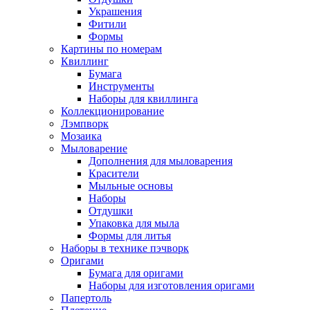
Украшения
Фитили
Формы
Картины по номерам
Квиллинг
Бумага
Инструменты
Наборы для квиллинга
Коллекционирование
Лэмпворк
Мозаика
Мыловарение
Дополнения для мыловарения
Красители
Мыльные основы
Наборы
Отдушки
Упаковка для мыла
Формы для литья
Наборы в технике пэчворк
Оригами
Бумага для оригами
Наборы для изготовления оригами
Папертоль