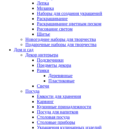
Лепка
Мозаика
Наборы для создания украшений
Раскрашивание
Раскрашивание цветным песком
Рисование светом
Шитье
Новогодние наборы для творчества
Подарочные наборы для творчества
Дом и сад
Декор интерьера
Подсвечники
Предметы декора
Рамки
Деревянные
Пластиковые
Свечи
Посуда
Емкости для хранения
Карвинг
Кухонные принадлежности
Посуда для напитков
Столовая посуда
Столовые приборы
Украшения кулинарных изделий