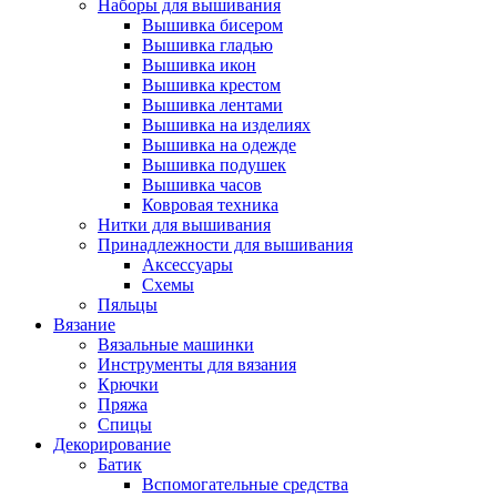
Наборы для вышивания
Вышивка бисером
Вышивка гладью
Вышивка икон
Вышивка крестом
Вышивка лентами
Вышивка на изделиях
Вышивка на одежде
Вышивка подушек
Вышивка часов
Ковровая техника
Нитки для вышивания
Принадлежности для вышивания
Аксессуары
Схемы
Пяльцы
Вязание
Вязальные машинки
Инструменты для вязания
Крючки
Пряжа
Спицы
Декорирование
Батик
Вспомогательные средства