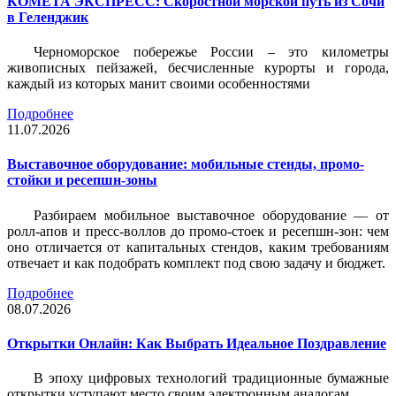
КОМЕТА ЭКСПРЕСС: Скоростной морской путь из Сочи
в Геленджик
Черноморское побережье России – это километры
живописных пейзажей, бесчисленные курорты и города,
каждый из которых манит своими особенностями
Подробнее
11.07.2026
Выставочное оборудование: мобильные стенды, промо-
стойки и ресепшн-зоны
Разбираем мобильное выставочное оборудование — от
ролл-апов и пресс-воллов до промо-стоек и ресепшн-зон: чем
оно отличается от капитальных стендов, каким требованиям
отвечает и как подобрать комплект под свою задачу и бюджет.
Подробнее
08.07.2026
Открытки Онлайн: Как Выбрать Идеальное Поздравление
В эпоху цифровых технологий традиционные бумажные
открытки уступают место своим электронным аналогам