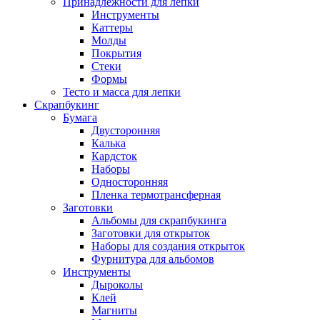
Принадлежности для лепки
Инструменты
Каттеры
Молды
Покрытия
Стеки
Формы
Тесто и масса для лепки
Скрапбукинг
Бумага
Двусторонняя
Калька
Кардсток
Наборы
Односторонняя
Пленка термотрансферная
Заготовки
Альбомы для скрапбукинга
Заготовки для открыток
Наборы для создания открыток
Фурнитура для альбомов
Инструменты
Дыроколы
Клей
Магниты