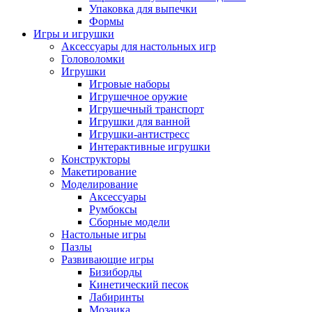
Упаковка для выпечки
Формы
Игры и игрушки
Аксессуары для настольных игр
Головоломки
Игрушки
Игровые наборы
Игрушечное оружие
Игрушечный транспорт
Игрушки для ванной
Игрушки-антистресс
Интерактивные игрушки
Конструкторы
Макетирование
Моделирование
Аксессуары
Румбоксы
Сборные модели
Настольные игры
Пазлы
Развивающие игры
Бизиборды
Кинетический песок
Лабиринты
Мозаика