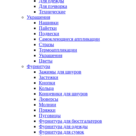
Для одежды
Для пэчворка
Технические
Украшения
Нашивки
Пайетки
Подвески
Самоклеющиеся аппликации
Стразы
Термоаппликации
Украшения
Цветы
Фурнитура
Зажимы для шнуров
Застежки
Кнопки
Кольца
Концевики для шнуров
Люверсы
Молнии
Пряжки
Пуговицы
Фурнитура для бюстгальтеров
Фурнитура для одежды
Фурнитура для сумок