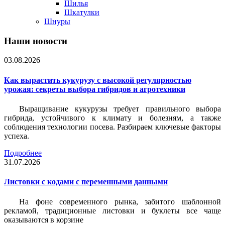
Шилья
Шкатулки
Шнуры
Наши новости
03.08.2026
Как вырастить кукурузу с высокой регулярностью
урожая: секреты выбора гибридов и агротехники
Выращивание кукурузы требует правильного выбора
гибрида, устойчивого к климату и болезням, а также
соблюдения технологии посева. Разбираем ключевые факторы
успеха.
Подробнее
31.07.2026
Листовки c кодами с переменными данными
На фоне современного рынка, забитого шаблонной
рекламой, традиционные листовки и буклеты все чаще
оказываются в корзине