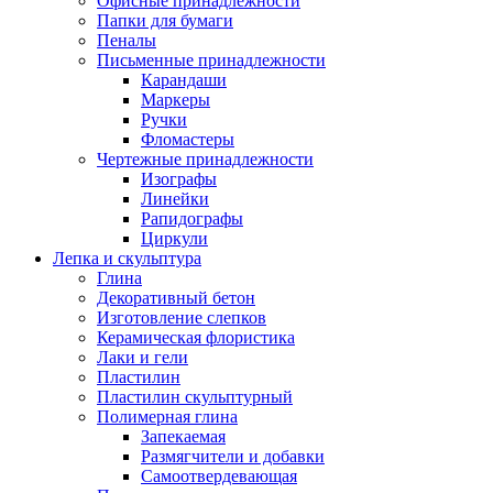
Офисные принадлежности
Папки для бумаги
Пеналы
Письменные принадлежности
Карандаши
Маркеры
Ручки
Фломастеры
Чертежные принадлежности
Изографы
Линейки
Рапидографы
Циркули
Лепка и скульптура
Глина
Декоративный бетон
Изготовление слепков
Керамическая флористика
Лаки и гели
Пластилин
Пластилин скульптурный
Полимерная глина
Запекаемая
Размягчители и добавки
Самоотвердевающая