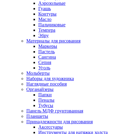
Аэрозольные
Гуашь
Контуры
Масло
Пальчиковые
Темпера
Эбру
Материалы для рисования
Маркеры
Пастель
Сангина
Сепия
Уголь
Мольберты
Наборы для художника
Наглядные пособия
Органайзеры
Папки
Пеналы
Тубусы
Панель МДФ грунтованная
Планшеты
Принадлежности для рисования
Аксессуары
Инструменты для натяжки холста