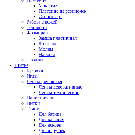
Плетение
Макраме
Плетение из резиночек
Стринг-арт
Работа с кожей
Топиарии
Фоамиран
Замша пластичная
Каттеры
Молды
Наборы
Чеканка
Шитье
Булавки
Иглы
Ленты для шитья
Ленты декоративные
Ленты технические
Наполнители
Нитки
Ткани
Для батика
Для валяния
Для декора
Для игрушек