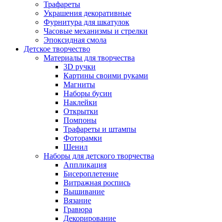
Трафареты
Украшения декоративные
Фурнитура для шкатулок
Часовые механизмы и стрелки
Эпоксидная смола
Детское творчество
Материалы для творчества
3D ручки
Картины своими руками
Магниты
Наборы бусин
Наклейки
Открытки
Помпоны
Трафареты и штампы
Фоторамки
Шенил
Наборы для детского творчества
Аппликация
Бисероплетение
Витражная роспись
Вышивание
Вязание
Гравюра
Декорирование