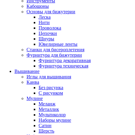
Инструменты
Кабошоны
Основы для бижутерии
Леска
Нити
Проволока
Цепочки
Шнуры
Ювелирные ленты
Станки для бисероплетения
Фурнитура для бижутерии
Фурнитура декоративная
Фурнитура техническая
Вышивание
Иглы для вышивания
Канва
Без рисунка
С рисунком
Мулине
Меланж
Металлик
Мультиколор
Наборы мулине
Сатин
Шерсть