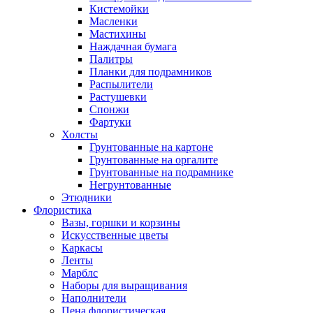
Кистемойки
Масленки
Мастихины
Наждачная бумага
Палитры
Планки для подрамников
Распылители
Растушевки
Спонжи
Фартуки
Холсты
Грунтованные на картоне
Грунтованные на оргалите
Грунтованные на подрамнике
Негрунтованные
Этюдники
Флористика
Вазы, горшки и корзины
Искусственные цветы
Каркасы
Ленты
Марблс
Наборы для выращивания
Наполнители
Пена флористическая