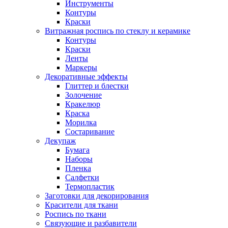
Инструменты
Контуры
Краски
Витражная роспись по стеклу и керамике
Контуры
Краски
Ленты
Маркеры
Декоративные эффекты
Глиттер и блестки
Золочение
Кракелюр
Краска
Морилка
Состаривание
Декупаж
Бумага
Наборы
Пленка
Салфетки
Термопластик
Заготовки для декорирования
Красители для ткани
Роспись по ткани
Связующие и разбавители