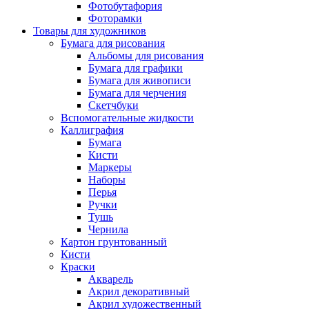
Фотобутафория
Фоторамки
Товары для художников
Бумага для рисования
Альбомы для рисования
Бумага для графики
Бумага для живописи
Бумага для черчения
Скетчбуки
Вспомогательные жидкости
Каллиграфия
Бумага
Кисти
Маркеры
Наборы
Перья
Ручки
Тушь
Чернила
Картон грунтованный
Кисти
Краски
Акварель
Акрил декоративный
Акрил художественный