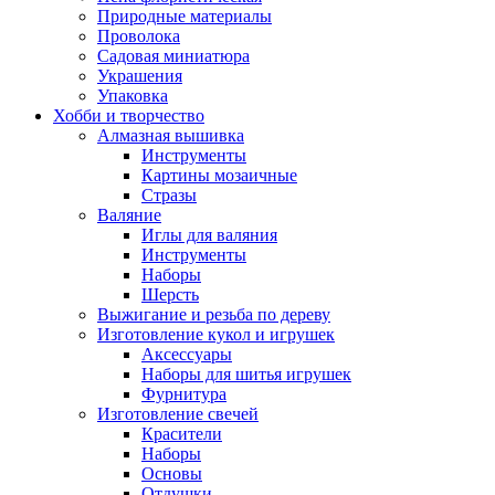
Природные материалы
Проволока
Садовая миниатюра
Украшения
Упаковка
Хобби и творчество
Алмазная вышивка
Инструменты
Картины мозаичные
Стразы
Валяние
Иглы для валяния
Инструменты
Наборы
Шерсть
Выжигание и резьба по дереву
Изготовление кукол и игрушек
Аксессуары
Наборы для шитья игрушек
Фурнитура
Изготовление свечей
Красители
Наборы
Основы
Отдушки