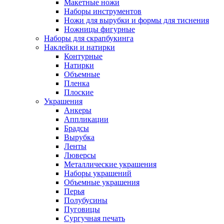
Макетные ножи
Наборы инструментов
Ножи для вырубки и формы для тиснения
Ножницы фигурные
Наборы для скрапбукинга
Наклейки и натирки
Контурные
Натирки
Объемные
Пленка
Плоские
Украшения
Анкеры
Аппликации
Брадсы
Вырубка
Ленты
Люверсы
Металлические украшения
Наборы украшений
Объемные украшения
Перья
Полубусины
Пуговицы
Сургучная печать