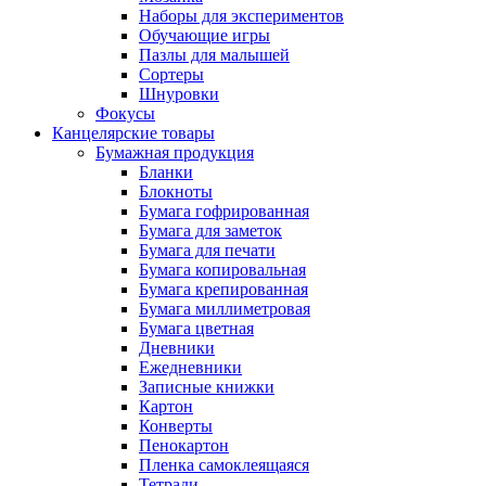
Наборы для экспериментов
Обучающие игры
Пазлы для малышей
Сортеры
Шнуровки
Фокусы
Канцелярские товары
Бумажная продукция
Бланки
Блокноты
Бумага гофрированная
Бумага для заметок
Бумага для печати
Бумага копировальная
Бумага крепированная
Бумага миллиметровая
Бумага цветная
Дневники
Ежедневники
Записные книжки
Картон
Конверты
Пенокартон
Пленка самоклеящаяся
Тетради