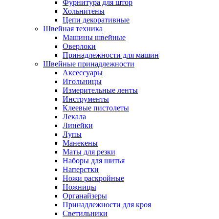
Фурнитура для штор
Хольнитены
Цепи декоративные
Швейная техника
Машины швейные
Оверлоки
Принадлежности для машин
Швейные принадлежности
Аксессуары
Игольницы
Измерительные ленты
Инструменты
Клеевые пистолеты
Лекала
Линейки
Лупы
Манекены
Маты для резки
Наборы для шитья
Наперстки
Ножи раскройные
Ножницы
Органайзеры
Принадлежности для кроя
Светильники