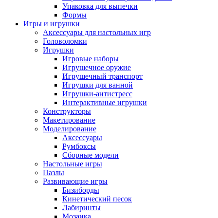
Упаковка для выпечки
Формы
Игры и игрушки
Аксессуары для настольных игр
Головоломки
Игрушки
Игровые наборы
Игрушечное оружие
Игрушечный транспорт
Игрушки для ванной
Игрушки-антистресс
Интерактивные игрушки
Конструкторы
Макетирование
Моделирование
Аксессуары
Румбоксы
Сборные модели
Настольные игры
Пазлы
Развивающие игры
Бизиборды
Кинетический песок
Лабиринты
Мозаика