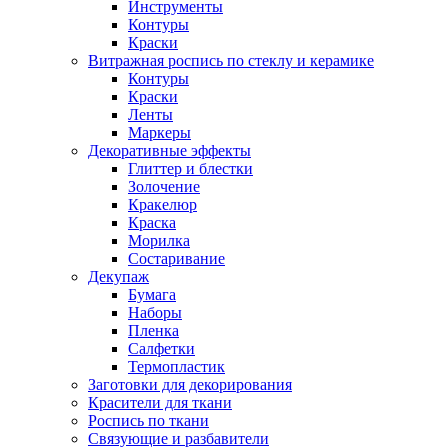
Инструменты
Контуры
Краски
Витражная роспись по стеклу и керамике
Контуры
Краски
Ленты
Маркеры
Декоративные эффекты
Глиттер и блестки
Золочение
Кракелюр
Краска
Морилка
Состаривание
Декупаж
Бумага
Наборы
Пленка
Салфетки
Термопластик
Заготовки для декорирования
Красители для ткани
Роспись по ткани
Связующие и разбавители