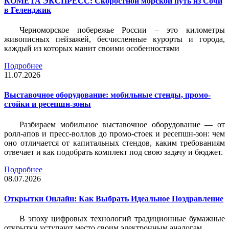
КОМЕТА ЭКСПРЕСС: Скоростной морской путь из Сочи
в Геленджик
Черноморское побережье России – это километры
живописных пейзажей, бесчисленные курорты и города,
каждый из которых манит своими особенностями
Подробнее
11.07.2026
Выставочное оборудование: мобильные стенды, промо-
стойки и ресепшн-зоны
Разбираем мобильное выставочное оборудование — от
ролл-апов и пресс-воллов до промо-стоек и ресепшн-зон: чем
оно отличается от капитальных стендов, каким требованиям
отвечает и как подобрать комплект под свою задачу и бюджет.
Подробнее
08.07.2026
Открытки Онлайн: Как Выбрать Идеальное Поздравление
В эпоху цифровых технологий традиционные бумажные
открытки уступают место своим электронным аналогам