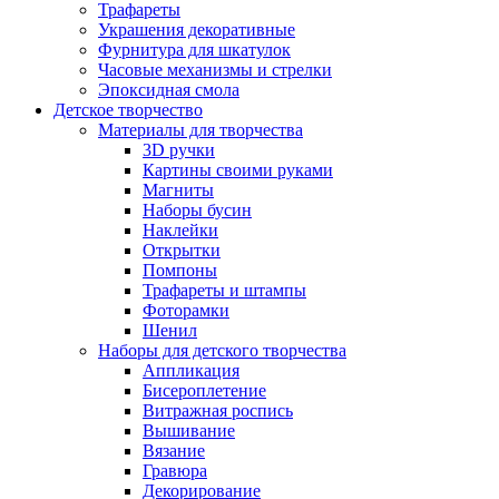
Трафареты
Украшения декоративные
Фурнитура для шкатулок
Часовые механизмы и стрелки
Эпоксидная смола
Детское творчество
Материалы для творчества
3D ручки
Картины своими руками
Магниты
Наборы бусин
Наклейки
Открытки
Помпоны
Трафареты и штампы
Фоторамки
Шенил
Наборы для детского творчества
Аппликация
Бисероплетение
Витражная роспись
Вышивание
Вязание
Гравюра
Декорирование