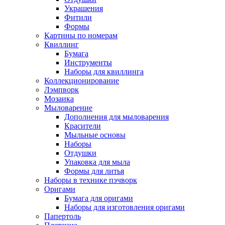
Украшения
Фитили
Формы
Картины по номерам
Квиллинг
Бумага
Инструменты
Наборы для квиллинга
Коллекционирование
Лэмпворк
Мозаика
Мыловарение
Дополнения для мыловарения
Красители
Мыльные основы
Наборы
Отдушки
Упаковка для мыла
Формы для литья
Наборы в технике пэчворк
Оригами
Бумага для оригами
Наборы для изготовления оригами
Папертоль