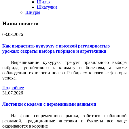
Шилья
Шкатулки
Шнуры
Наши новости
03.08.2026
Как вырастить кукурузу с высокой регулярностью
урожая: секреты выбора гибридов и агротехники
Выращивание кукурузы требует правильного выбора
гибрида, устойчивого к климату и болезням, а также
соблюдения технологии посева. Разбираем ключевые факторы
успеха.
Подробнее
31.07.2026
Листовки c кодами с переменными данными
На фоне современного рынка, забитого шаблонной
рекламой, традиционные листовки и буклеты все чаще
оказываются в корзине