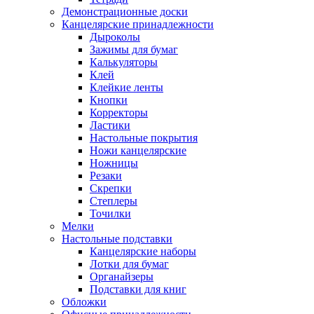
Демонстрационные доски
Канцелярские принадлежности
Дыроколы
Зажимы для бумаг
Калькуляторы
Клей
Клейкие ленты
Кнопки
Корректоры
Ластики
Настольные покрытия
Ножи канцелярские
Ножницы
Резаки
Скрепки
Степлеры
Точилки
Мелки
Настольные подставки
Канцелярские наборы
Лотки для бумаг
Органайзеры
Подставки для книг
Обложки