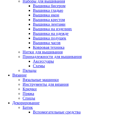
Наборы для вышивания
Вышивка бисером
Вышивка гладью
Вышивка икон
Вышивка крестом
Вышивка лентами
Вышивка на изделиях
Вышивка на одежде
Вышивка подушек
Вышивка часов
Ковровая техника
Нитки для вышивания
Принадлежности для вышивания
Аксессуары
Схемы
Пяльцы
Вязание
Вязальные машинки
Инструменты для вязания
Крючки
Пряжа
Спицы
Декорирование
Батик
Вспомогательные средства