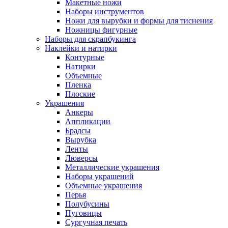
Макетные ножи
Наборы инструментов
Ножи для вырубки и формы для тиснения
Ножницы фигурные
Наборы для скрапбукинга
Наклейки и натирки
Контурные
Натирки
Объемные
Пленка
Плоские
Украшения
Анкеры
Аппликации
Брадсы
Вырубка
Ленты
Люверсы
Металлические украшения
Наборы украшений
Объемные украшения
Перья
Полубусины
Пуговицы
Сургучная печать