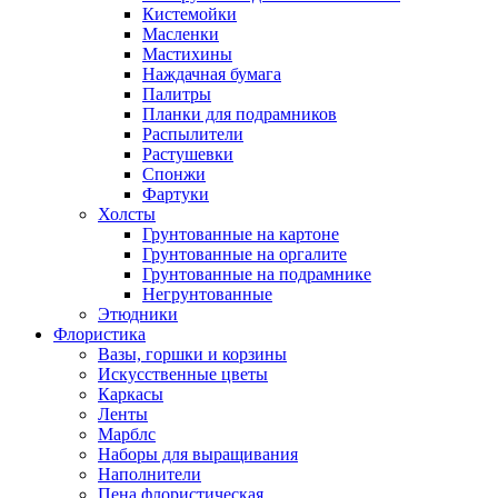
Кистемойки
Масленки
Мастихины
Наждачная бумага
Палитры
Планки для подрамников
Распылители
Растушевки
Спонжи
Фартуки
Холсты
Грунтованные на картоне
Грунтованные на оргалите
Грунтованные на подрамнике
Негрунтованные
Этюдники
Флористика
Вазы, горшки и корзины
Искусственные цветы
Каркасы
Ленты
Марблс
Наборы для выращивания
Наполнители
Пена флористическая