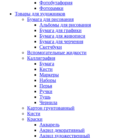
Фотобутафория
Фоторамки
Товары для художников
Бумага для рисования
Альбомы для рисования
Бумага для графики
Бумага для живописи
Бумага для черчения
Скетчбуки
Вспомогательные жидкости
Каллиграфия
Бумага
Кисти
Маркеры
Наборы
Перья
Ручки
Тушь
Чернила
Картон грунтованный
Кисти
Краски
Акварель
Акрил декоративный
Акрил художественный