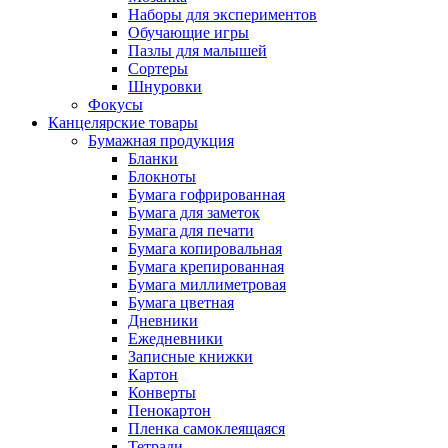
Наборы для экспериментов
Обучающие игры
Пазлы для малышей
Сортеры
Шнуровки
Фокусы
Канцелярские товары
Бумажная продукция
Бланки
Блокноты
Бумага гофрированная
Бумага для заметок
Бумага для печати
Бумага копировальная
Бумага крепированная
Бумага миллиметровая
Бумага цветная
Дневники
Ежедневники
Записные книжки
Картон
Конверты
Пенокартон
Пленка самоклеящаяся
Тетради