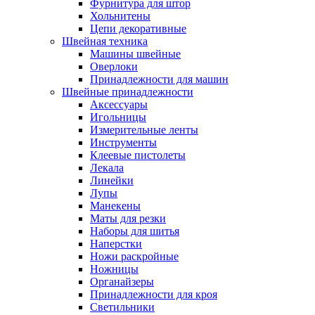
Фурнитура для штор
Хольнитены
Цепи декоративные
Швейная техника
Машины швейные
Оверлоки
Принадлежности для машин
Швейные принадлежности
Аксессуары
Игольницы
Измерительные ленты
Инструменты
Клеевые пистолеты
Лекала
Линейки
Лупы
Манекены
Маты для резки
Наборы для шитья
Наперстки
Ножи раскройные
Ножницы
Органайзеры
Принадлежности для кроя
Светильники