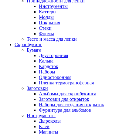
Принадлежности для лепки
Инструменты
Каттеры
Молды
Покрытия
Стеки
Формы
Тесто и масса для лепки
Скрапбукинг
Бумага
Двусторонняя
Калька
Кардсток
Наборы
Односторонняя
Пленка термотрансферная
Заготовки
Альбомы для скрапбукинга
Заготовки для открыток
Наборы для создания открыток
Фурнитура для альбомов
Инструменты
Дыроколы
Клей
Магниты