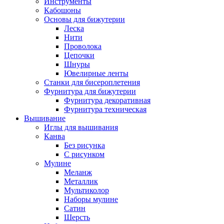
Инструменты
Кабошоны
Основы для бижутерии
Леска
Нити
Проволока
Цепочки
Шнуры
Ювелирные ленты
Станки для бисероплетения
Фурнитура для бижутерии
Фурнитура декоративная
Фурнитура техническая
Вышивание
Иглы для вышивания
Канва
Без рисунка
С рисунком
Мулине
Меланж
Металлик
Мультиколор
Наборы мулине
Сатин
Шерсть