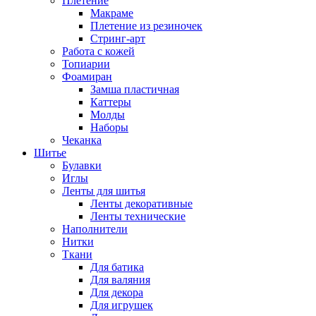
Плетение
Макраме
Плетение из резиночек
Стринг-арт
Работа с кожей
Топиарии
Фоамиран
Замша пластичная
Каттеры
Молды
Наборы
Чеканка
Шитье
Булавки
Иглы
Ленты для шитья
Ленты декоративные
Ленты технические
Наполнители
Нитки
Ткани
Для батика
Для валяния
Для декора
Для игрушек