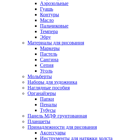
Аэрозольные
Гуашь
Контуры
Масло
Пальчиковые
Темпера
Эбру
Материалы для рисования
Маркеры
Пастель
Сангина
Сепия
Уголь
Мольберты
Наборы для художника
Наглядные пособия
Органайзеры
Папки
Пеналы
Тубусы
Панель МДФ грунтованная
Планшеты
Принадлежности для рисования
Аксессуары
Инструменты для натяжки холста