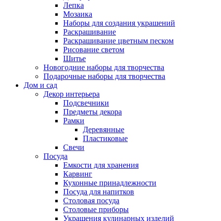
Лепка
Мозаика
Наборы для создания украшений
Раскрашивание
Раскрашивание цветным песком
Рисование светом
Шитье
Новогодние наборы для творчества
Подарочные наборы для творчества
Дом и сад
Декор интерьера
Подсвечники
Предметы декора
Рамки
Деревянные
Пластиковые
Свечи
Посуда
Емкости для хранения
Карвинг
Кухонные принадлежности
Посуда для напитков
Столовая посуда
Столовые приборы
Украшения кулинарных изделий