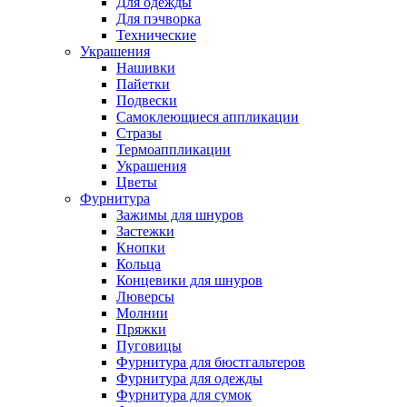
Для одежды
Для пэчворка
Технические
Украшения
Нашивки
Пайетки
Подвески
Самоклеющиеся аппликации
Стразы
Термоаппликации
Украшения
Цветы
Фурнитура
Зажимы для шнуров
Застежки
Кнопки
Кольца
Концевики для шнуров
Люверсы
Молнии
Пряжки
Пуговицы
Фурнитура для бюстгальтеров
Фурнитура для одежды
Фурнитура для сумок