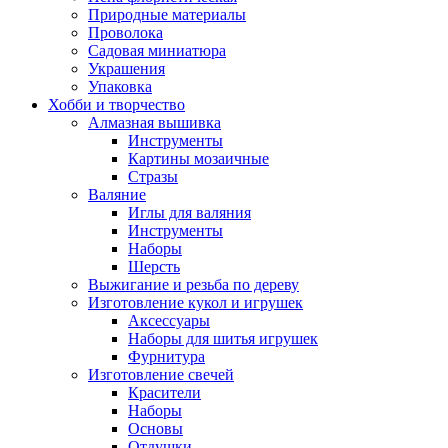
Природные материалы
Проволока
Садовая миниатюра
Украшения
Упаковка
Хобби и творчество
Алмазная вышивка
Инструменты
Картины мозаичные
Стразы
Валяние
Иглы для валяния
Инструменты
Наборы
Шерсть
Выжигание и резьба по дереву
Изготовление кукол и игрушек
Аксессуары
Наборы для шитья игрушек
Фурнитура
Изготовление свечей
Красители
Наборы
Основы
Отдушки