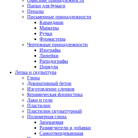
Офисные принадлежности
Папки для бумаги
Пеналы
Письменные принадлежности
Карандаши
Маркеры
Ручки
Фломастеры
Чертежные принадлежности
Изографы
Линейки
Рапидографы
Циркули
Лепка и скульптура
Глина
Декоративный бетон
Изготовление слепков
Керамическая флористика
Лаки и гели
Пластилин
Пластилин скульптурный
Полимерная глина
Запекаемая
Размягчители и добавки
Самоотвердевающая