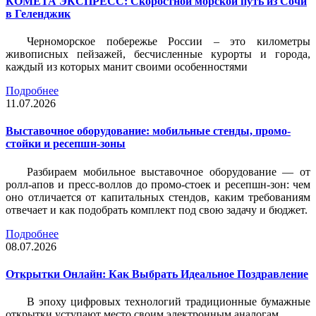
КОМЕТА ЭКСПРЕСС: Скоростной морской путь из Сочи
в Геленджик
Черноморское побережье России – это километры
живописных пейзажей, бесчисленные курорты и города,
каждый из которых манит своими особенностями
Подробнее
11.07.2026
Выставочное оборудование: мобильные стенды, промо-
стойки и ресепшн-зоны
Разбираем мобильное выставочное оборудование — от
ролл-апов и пресс-воллов до промо-стоек и ресепшн-зон: чем
оно отличается от капитальных стендов, каким требованиям
отвечает и как подобрать комплект под свою задачу и бюджет.
Подробнее
08.07.2026
Открытки Онлайн: Как Выбрать Идеальное Поздравление
В эпоху цифровых технологий традиционные бумажные
открытки уступают место своим электронным аналогам