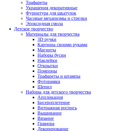
Трафареты
Украшения декоративные
Фурнитура для шкатулок
Часовые механизмы и стрелки
Эпоксидная смола
Детское творчество
Материалы для творчества
3D ручки
Картины своими руками
Магниты
Наборы бусин
Наклейки
Открытки
Помпоны
Трафареты и штампы
Фоторамки
Шенил
Наборы для детского творчества
Аппликация
Бисероплетение
Витражная роспись
Вышивание
Вязание
Гравюра
Декорирование