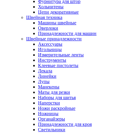
Фурнитура для штор
Хольнитены
Цепи декоративные
Швейная техника
Машины швейные
Оверлоки
Принадлежности для машин
Швейные принадлежности
Аксессуары
Игольницы
Измерительные ленты
Инструменты
Клеевые пистолеты
Лекала
Линейки
Лупы
Манекены
Маты для резки
Наборы для шитья
Наперстки
Ножи раскройные
Ножницы
Органайзеры
Принадлежности для кроя
Светильники