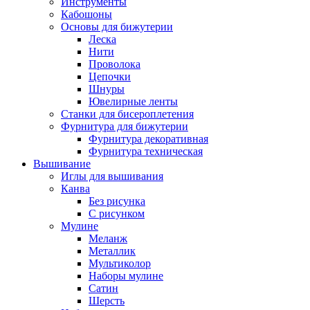
Инструменты
Кабошоны
Основы для бижутерии
Леска
Нити
Проволока
Цепочки
Шнуры
Ювелирные ленты
Станки для бисероплетения
Фурнитура для бижутерии
Фурнитура декоративная
Фурнитура техническая
Вышивание
Иглы для вышивания
Канва
Без рисунка
С рисунком
Мулине
Меланж
Металлик
Мультиколор
Наборы мулине
Сатин
Шерсть