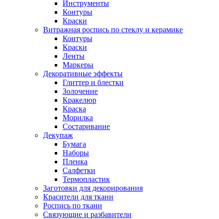
Инструменты
Контуры
Краски
Витражная роспись по стеклу и керамике
Контуры
Краски
Ленты
Маркеры
Декоративные эффекты
Глиттер и блестки
Золочение
Кракелюр
Краска
Морилка
Состаривание
Декупаж
Бумага
Наборы
Пленка
Салфетки
Термопластик
Заготовки для декорирования
Красители для ткани
Роспись по ткани
Связующие и разбавители