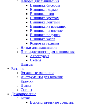
Наборы для вышивания
Вышивка бисером
Вышивка гладью
Вышивка икон
Вышивка крестом
Вышивка лентами
Вышивка на изделиях
Вышивка на одежде
Вышивка подушек
Вышивка часов
Ковровая техника
Нитки для вышивания
Принадлежности для вышивания
Аксессуары
Схемы
Пяльцы
Вязание
Вязальные машинки
Инструменты для вязания
Крючки
Пряжа
Спицы
Декорирование
Батик
Вспомогательные средства