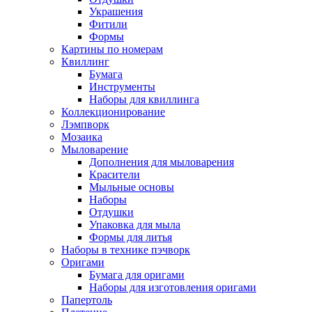
Украшения
Фитили
Формы
Картины по номерам
Квиллинг
Бумага
Инструменты
Наборы для квиллинга
Коллекционирование
Лэмпворк
Мозаика
Мыловарение
Дополнения для мыловарения
Красители
Мыльные основы
Наборы
Отдушки
Упаковка для мыла
Формы для литья
Наборы в технике пэчворк
Оригами
Бумага для оригами
Наборы для изготовления оригами
Папертоль