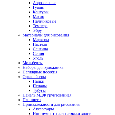
Аэрозольные
Гуашь
Контуры
Масло
Пальчиковые
Темпера
Эбру
Материалы для рисования
Маркеры
Пастель
Сангина
Сепия
Уголь
Мольберты
Наборы для художника
Наглядные пособия
Органайзеры
Папки
Пеналы
Тубусы
Панель МДФ грунтованная
Планшеты
Принадлежности для рисования
Аксессуары
Инструменты для натяжки холста