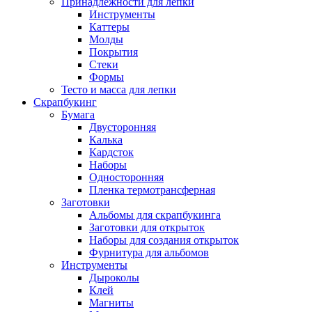
Принадлежности для лепки
Инструменты
Каттеры
Молды
Покрытия
Стеки
Формы
Тесто и масса для лепки
Скрапбукинг
Бумага
Двусторонняя
Калька
Кардсток
Наборы
Односторонняя
Пленка термотрансферная
Заготовки
Альбомы для скрапбукинга
Заготовки для открыток
Наборы для создания открыток
Фурнитура для альбомов
Инструменты
Дыроколы
Клей
Магниты