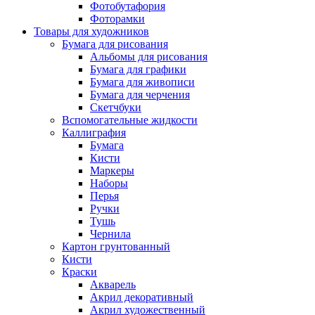
Фотобутафория
Фоторамки
Товары для художников
Бумага для рисования
Альбомы для рисования
Бумага для графики
Бумага для живописи
Бумага для черчения
Скетчбуки
Вспомогательные жидкости
Каллиграфия
Бумага
Кисти
Маркеры
Наборы
Перья
Ручки
Тушь
Чернила
Картон грунтованный
Кисти
Краски
Акварель
Акрил декоративный
Акрил художественный