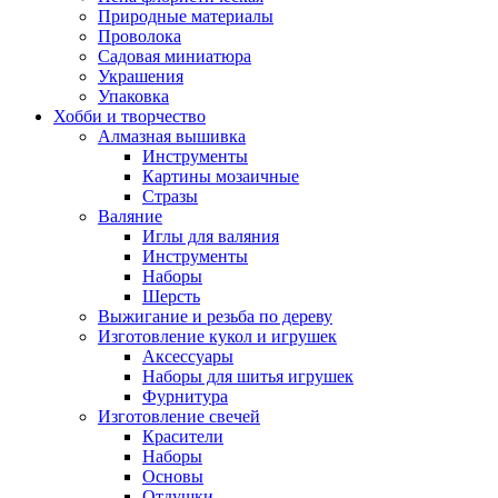
Природные материалы
Проволока
Садовая миниатюра
Украшения
Упаковка
Хобби и творчество
Алмазная вышивка
Инструменты
Картины мозаичные
Стразы
Валяние
Иглы для валяния
Инструменты
Наборы
Шерсть
Выжигание и резьба по дереву
Изготовление кукол и игрушек
Аксессуары
Наборы для шитья игрушек
Фурнитура
Изготовление свечей
Красители
Наборы
Основы
Отдушки