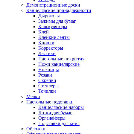
Демонстрационные доски
Канцелярские принадлежности
Дыроколы
Зажимы для бумаг
Калькуляторы
Клей
Клейкие ленты
Кнопки
Корректоры
Ластики
Настольные покрытия
Ножи канцелярские
Ножницы
Резаки
Скрепки
Степлеры
Точилки
Мелки
Настольные подставки
Канцелярские наборы
Лотки для бумаг
Органайзеры
Подставки для книг
Обложки