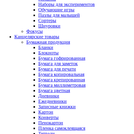
Наборы для экспериментов
Обучающие игры
Пазлы для малышей
Сортеры
Шнуровки
Фокусы
Канцелярские товары
Бумажная продукция
Бланки
Блокноты
Бумага гофрированная
Бумага для заметок
Бумага для печати
Бумага копировальная
Бумага крепированная
Бумага миллиметровая
Бумага цветная
Дневники
Ежедневники
Записные книжки
Картон
Конверты
Пенокартон
Пленка самоклеящаяся
Тетради