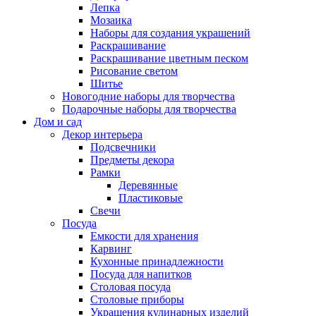
Лепка
Мозаика
Наборы для создания украшений
Раскрашивание
Раскрашивание цветным песком
Рисование светом
Шитье
Новогодние наборы для творчества
Подарочные наборы для творчества
Дом и сад
Декор интерьера
Подсвечники
Предметы декора
Рамки
Деревянные
Пластиковые
Свечи
Посуда
Емкости для хранения
Карвинг
Кухонные принадлежности
Посуда для напитков
Столовая посуда
Столовые приборы
Украшения кулинарных изделий