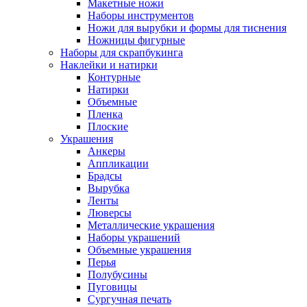
Макетные ножи
Наборы инструментов
Ножи для вырубки и формы для тиснения
Ножницы фигурные
Наборы для скрапбукинга
Наклейки и натирки
Контурные
Натирки
Объемные
Пленка
Плоские
Украшения
Анкеры
Аппликации
Брадсы
Вырубка
Ленты
Люверсы
Металлические украшения
Наборы украшений
Объемные украшения
Перья
Полубусины
Пуговицы
Сургучная печать