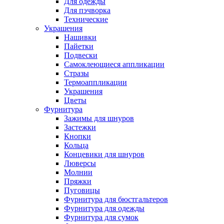
Для одежды
Для пэчворка
Технические
Украшения
Нашивки
Пайетки
Подвески
Самоклеющиеся аппликации
Стразы
Термоаппликации
Украшения
Цветы
Фурнитура
Зажимы для шнуров
Застежки
Кнопки
Кольца
Концевики для шнуров
Люверсы
Молнии
Пряжки
Пуговицы
Фурнитура для бюстгальтеров
Фурнитура для одежды
Фурнитура для сумок