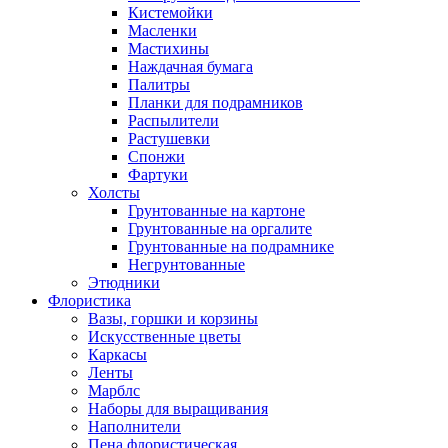
Кистемойки
Масленки
Мастихины
Наждачная бумага
Палитры
Планки для подрамников
Распылители
Растушевки
Спонжи
Фартуки
Холсты
Грунтованные на картоне
Грунтованные на оргалите
Грунтованные на подрамнике
Негрунтованные
Этюдники
Флористика
Вазы, горшки и корзины
Искусственные цветы
Каркасы
Ленты
Марблс
Наборы для выращивания
Наполнители
Пена флористическая