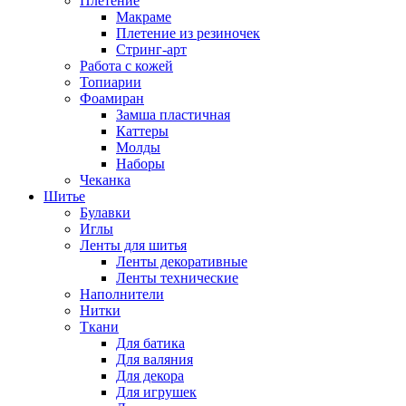
Плетение
Макраме
Плетение из резиночек
Стринг-арт
Работа с кожей
Топиарии
Фоамиран
Замша пластичная
Каттеры
Молды
Наборы
Чеканка
Шитье
Булавки
Иглы
Ленты для шитья
Ленты декоративные
Ленты технические
Наполнители
Нитки
Ткани
Для батика
Для валяния
Для декора
Для игрушек