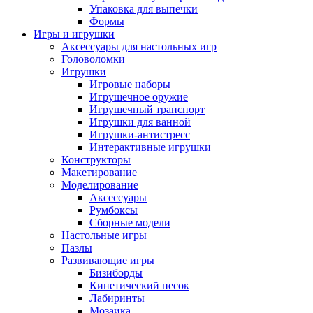
Упаковка для выпечки
Формы
Игры и игрушки
Аксессуары для настольных игр
Головоломки
Игрушки
Игровые наборы
Игрушечное оружие
Игрушечный транспорт
Игрушки для ванной
Игрушки-антистресс
Интерактивные игрушки
Конструкторы
Макетирование
Моделирование
Аксессуары
Румбоксы
Сборные модели
Настольные игры
Пазлы
Развивающие игры
Бизиборды
Кинетический песок
Лабиринты
Мозаика