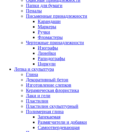
Офисные принадлежности
Папки для бумаги
Пеналы
Письменные принадлежности
Карандаши
Маркеры
Ручки
Фломастеры
Чертежные принадлежности
Изографы
Линейки
Рапидографы
Циркули
Лепка и скульптура
Глина
Декоративный бетон
Изготовление слепков
Керамическая флористика
Лаки и гели
Пластилин
Пластилин скульптурный
Полимерная глина
Запекаемая
Размягчители и добавки
Самоотвердевающая