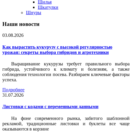
Шилья
Шкатулки
Шнуры
Наши новости
03.08.2026
Как вырастить кукурузу с высокой регулярностью
урожая: секреты выбора гибридов и агротехники
Выращивание кукурузы требует правильного выбора
гибрида, устойчивого к климату и болезням, а также
соблюдения технологии посева. Разбираем ключевые факторы
успеха.
Подробнее
31.07.2026
Листовки c кодами с переменными данными
На фоне современного рынка, забитого шаблонной
рекламой, традиционные листовки и буклеты все чаще
оказываются в корзине