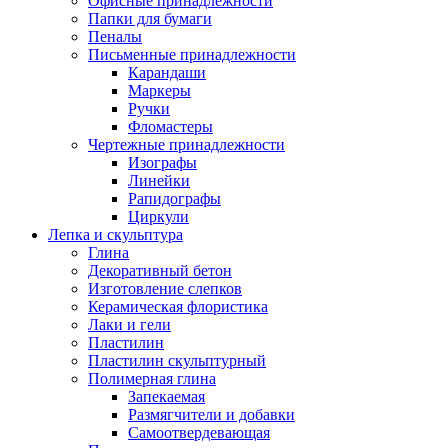
Офисные принадлежности
Папки для бумаги
Пеналы
Письменные принадлежности
Карандаши
Маркеры
Ручки
Фломастеры
Чертежные принадлежности
Изографы
Линейки
Рапидографы
Циркули
Лепка и скульптура
Глина
Декоративный бетон
Изготовление слепков
Керамическая флористика
Лаки и гели
Пластилин
Пластилин скульптурный
Полимерная глина
Запекаемая
Размягчители и добавки
Самоотвердевающая