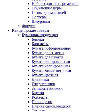
Наборы для экспериментов
Обучающие игры
Пазлы для малышей
Сортеры
Шнуровки
Фокусы
Канцелярские товары
Бумажная продукция
Бланки
Блокноты
Бумага гофрированная
Бумага для заметок
Бумага для печати
Бумага копировальная
Бумага крепированная
Бумага миллиметровая
Бумага цветная
Дневники
Ежедневники
Записные книжки
Картон
Конверты
Пенокартон
Пленка самоклеящаяся
Тетради