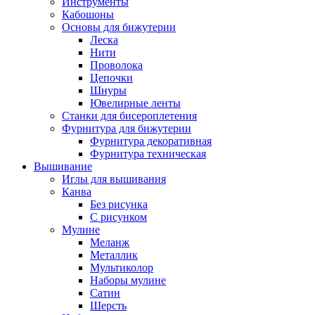
Инструменты
Кабошоны
Основы для бижутерии
Леска
Нити
Проволока
Цепочки
Шнуры
Ювелирные ленты
Станки для бисероплетения
Фурнитура для бижутерии
Фурнитура декоративная
Фурнитура техническая
Вышивание
Иглы для вышивания
Канва
Без рисунка
С рисунком
Мулине
Меланж
Металлик
Мультиколор
Наборы мулине
Сатин
Шерсть