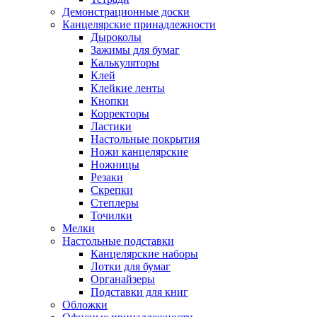
Демонстрационные доски
Канцелярские принадлежности
Дыроколы
Зажимы для бумаг
Калькуляторы
Клей
Клейкие ленты
Кнопки
Корректоры
Ластики
Настольные покрытия
Ножи канцелярские
Ножницы
Резаки
Скрепки
Степлеры
Точилки
Мелки
Настольные подставки
Канцелярские наборы
Лотки для бумаг
Органайзеры
Подставки для книг
Обложки