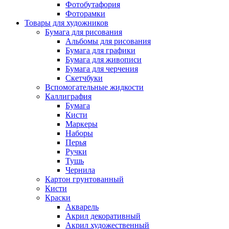
Фотобутафория
Фоторамки
Товары для художников
Бумага для рисования
Альбомы для рисования
Бумага для графики
Бумага для живописи
Бумага для черчения
Скетчбуки
Вспомогательные жидкости
Каллиграфия
Бумага
Кисти
Маркеры
Наборы
Перья
Ручки
Тушь
Чернила
Картон грунтованный
Кисти
Краски
Акварель
Акрил декоративный
Акрил художественный