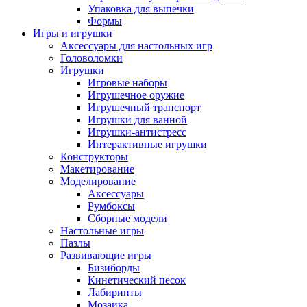
Упаковка для выпечки
Формы
Игры и игрушки
Аксессуары для настольных игр
Головоломки
Игрушки
Игровые наборы
Игрушечное оружие
Игрушечный транспорт
Игрушки для ванной
Игрушки-антистресс
Интерактивные игрушки
Конструкторы
Макетирование
Моделирование
Аксессуары
Румбоксы
Сборные модели
Настольные игры
Пазлы
Развивающие игры
Бизиборды
Кинетический песок
Лабиринты
Мозаика