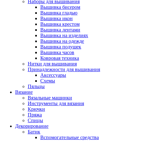
Наборы для вышивания
Вышивка бисером
Вышивка гладью
Вышивка икон
Вышивка крестом
Вышивка лентами
Вышивка на изделиях
Вышивка на одежде
Вышивка подушек
Вышивка часов
Ковровая техника
Нитки для вышивания
Принадлежности для вышивания
Аксессуары
Схемы
Пяльцы
Вязание
Вязальные машинки
Инструменты для вязания
Крючки
Пряжа
Спицы
Декорирование
Батик
Вспомогательные средства