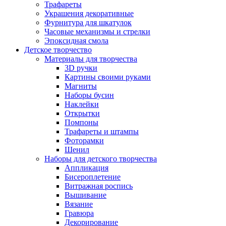
Трафареты
Украшения декоративные
Фурнитура для шкатулок
Часовые механизмы и стрелки
Эпоксидная смола
Детское творчество
Материалы для творчества
3D ручки
Картины своими руками
Магниты
Наборы бусин
Наклейки
Открытки
Помпоны
Трафареты и штампы
Фоторамки
Шенил
Наборы для детского творчества
Аппликация
Бисероплетение
Витражная роспись
Вышивание
Вязание
Гравюра
Декорирование