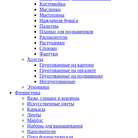
Кистемойки
Масленки
Мастихины
Наждачная бумага
Палитры
Планки для подрамников
Распылители
Растушевки
Спонжи
Фартуки
Холсты
Грунтованные на картоне
Грунтованные на оргалите
Грунтованные на подрамнике
Негрунтованные
Этюдники
Флористика
Вазы, горшки и корзины
Искусственные цветы
Каркасы
Ленты
Марблс
Наборы для выращивания
Наполнители
Пена флористическая