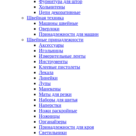
Фурнитура для штор
Хольнитены
Цепи декоративные
Швейная техника
Машины швейные
Оверлоки
Принадлежности для машин
Швейные принадлежности
Аксессуары
Игольницы
Измерительные ленты
Инструменты
Клеевые пистолеты
Лекала
Линейки
Лупы
Манекены
Маты для резки
Наборы для шитья
Наперстки
Ножи раскройные
Ножницы
Органайзеры
Принадлежности для кроя
Светильники