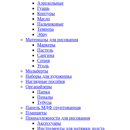
Аэрозольные
Гуашь
Контуры
Масло
Пальчиковые
Темпера
Эбру
Материалы для рисования
Маркеры
Пастель
Сангина
Сепия
Уголь
Мольберты
Наборы для художника
Наглядные пособия
Органайзеры
Папки
Пеналы
Тубусы
Панель МДФ грунтованная
Планшеты
Принадлежности для рисования
Аксессуары
Инструменты для натяжки холста