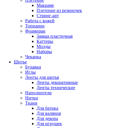
Плетение
Макраме
Плетение из резиночек
Стринг-арт
Работа с кожей
Топиарии
Фоамиран
Замша пластичная
Каттеры
Молды
Наборы
Чеканка
Шитье
Булавки
Иглы
Ленты для шитья
Ленты декоративные
Ленты технические
Наполнители
Нитки
Ткани
Для батика
Для валяния
Для декора
Для игрушек