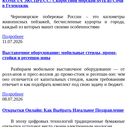
КОМЕТА ЭКСПРЕСС: Скоростной морской путь из Сочи
в Геленджик
Черноморское побережье России – это километры
живописных пейзажей, бесчисленные курорты и города,
каждый из которых манит своими особенностями
Подробнее
11.07.2026
Выставочное оборудование: мобильные стенды, промо-
стойки и ресепшн-зоны
Разбираем мобильное выставочное оборудование — от
ролл-апов и пресс-воллов до промо-стоек и ресепшн-зон: чем
оно отличается от капитальных стендов, каким требованиям
отвечает и как подобрать комплект под свою задачу и бюджет.
Подробнее
08.07.2026
Открытки Онлайн: Как Выбрать Идеальное Поздравление
В эпоху цифровых технологий традиционные бумажные
открытки уступают место своим электронным аналогам