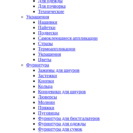
Для одежды
Для пэчворка
Технические
Украшения
Нашивки
Пайетки
Подвески
Самоклеющиеся аппликации
Стразы
Термоаппликации
Украшения
Цветы
Фурнитура
Зажимы для шнуров
Застежки
Кнопки
Кольца
Концевики для шнуров
Люверсы
Молнии
Пряжки
Пуговицы
Фурнитура для бюстгальтеров
Фурнитура для одежды
Фурнитура для сумок