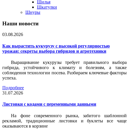
Шилья
Шкатулки
Шнуры
Наши новости
03.08.2026
Как вырастить кукурузу с высокой регулярностью
урожая: секреты выбора гибридов и агротехники
Выращивание кукурузы требует правильного выбора
гибрида, устойчивого к климату и болезням, а также
соблюдения технологии посева. Разбираем ключевые факторы
успеха.
Подробнее
31.07.2026
Листовки c кодами с переменными данными
На фоне современного рынка, забитого шаблонной
рекламой, традиционные листовки и буклеты все чаще
оказываются в корзине