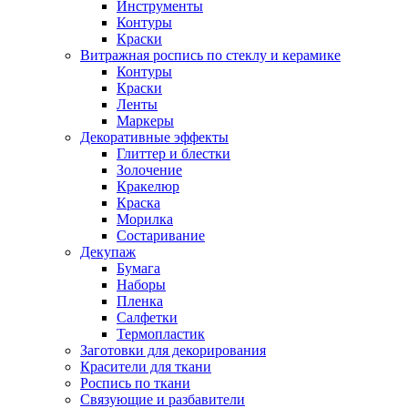
Инструменты
Контуры
Краски
Витражная роспись по стеклу и керамике
Контуры
Краски
Ленты
Маркеры
Декоративные эффекты
Глиттер и блестки
Золочение
Кракелюр
Краска
Морилка
Состаривание
Декупаж
Бумага
Наборы
Пленка
Салфетки
Термопластик
Заготовки для декорирования
Красители для ткани
Роспись по ткани
Связующие и разбавители