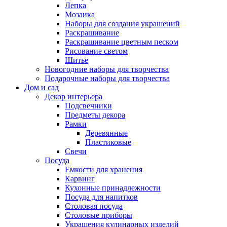
Лепка
Мозаика
Наборы для создания украшений
Раскрашивание
Раскрашивание цветным песком
Рисование светом
Шитье
Новогодние наборы для творчества
Подарочные наборы для творчества
Дом и сад
Декор интерьера
Подсвечники
Предметы декора
Рамки
Деревянные
Пластиковые
Свечи
Посуда
Емкости для хранения
Карвинг
Кухонные принадлежности
Посуда для напитков
Столовая посуда
Столовые приборы
Украшения кулинарных изделий