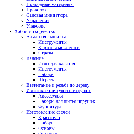
Природные материалы
Проволока
Садовая миниатюра
Украшения
Упаковка
Хобби и творчество
Алмазная вышивка
Инструменты
Картины мозаичные
Стразы
Валяние
Иглы для валяния
Инструменты
Наборы
Шерсть
Выжигание и резьба по дереву
Изготовление кукол и игрушек
Аксессуары
Наборы для шитья игрушек
Фурнитура
Изготовление свечей
Красители
Наборы
Основы
Отдушки