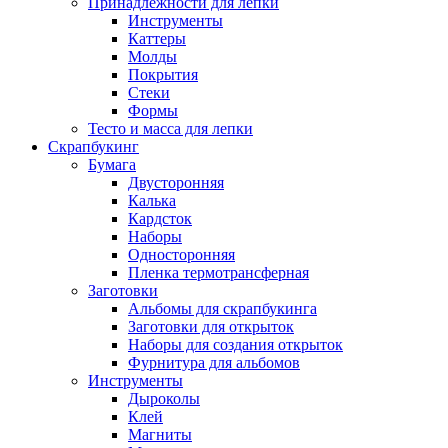
Принадлежности для лепки
Инструменты
Каттеры
Молды
Покрытия
Стеки
Формы
Тесто и масса для лепки
Скрапбукинг
Бумага
Двусторонняя
Калька
Кардсток
Наборы
Односторонняя
Пленка термотрансферная
Заготовки
Альбомы для скрапбукинга
Заготовки для открыток
Наборы для создания открыток
Фурнитура для альбомов
Инструменты
Дыроколы
Клей
Магниты