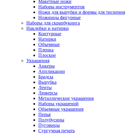
Макетные ножи
Наборы инструментов
Ножи для вырубки и формы для тиснения
Ножницы фигурные
Наборы для скрапбукинга
Наклейки и натирки
Контурные
Натирки
Объемные
Пленка
Плоские
Украшения
Анкеры
Аппликации
Брадсы
Вырубка
Ленты
Люверсы
Металлические украшения
Наборы украшений
Объемные украшения
Перья
Полубусины
Пуговицы
Сургучная печать