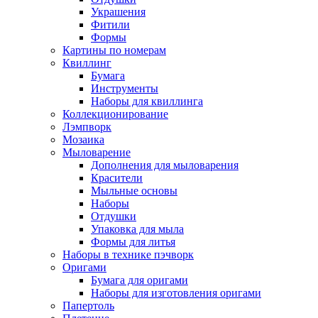
Украшения
Фитили
Формы
Картины по номерам
Квиллинг
Бумага
Инструменты
Наборы для квиллинга
Коллекционирование
Лэмпворк
Мозаика
Мыловарение
Дополнения для мыловарения
Красители
Мыльные основы
Наборы
Отдушки
Упаковка для мыла
Формы для литья
Наборы в технике пэчворк
Оригами
Бумага для оригами
Наборы для изготовления оригами
Папертоль