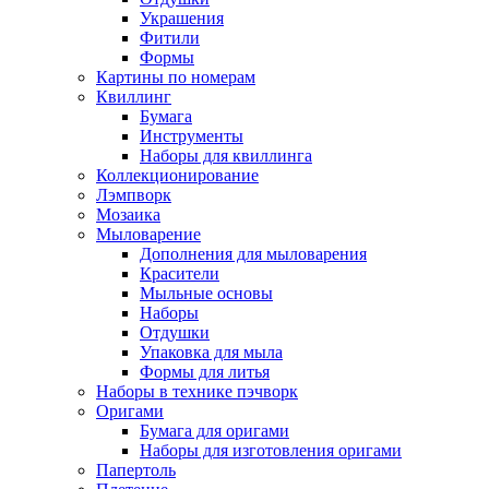
Украшения
Фитили
Формы
Картины по номерам
Квиллинг
Бумага
Инструменты
Наборы для квиллинга
Коллекционирование
Лэмпворк
Мозаика
Мыловарение
Дополнения для мыловарения
Красители
Мыльные основы
Наборы
Отдушки
Упаковка для мыла
Формы для литья
Наборы в технике пэчворк
Оригами
Бумага для оригами
Наборы для изготовления оригами
Папертоль