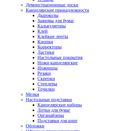
Демонстрационные доски
Канцелярские принадлежности
Дыроколы
Зажимы для бумаг
Калькуляторы
Клей
Клейкие ленты
Кнопки
Корректоры
Ластики
Настольные покрытия
Ножи канцелярские
Ножницы
Резаки
Скрепки
Степлеры
Точилки
Мелки
Настольные подставки
Канцелярские наборы
Лотки для бумаг
Органайзеры
Подставки для книг
Обложки