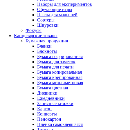
Наборы для экспериментов
Обучающие игры
Пазлы для малышей
Сортеры
Шнуровки
Фокусы
Канцелярские товары
Бумажная продукция
Бланки
Блокноты
Бумага гофрированная
Бумага для заметок
Бумага для печати
Бумага копировальная
Бумага крепированная
Бумага миллиметровая
Бумага цветная
Дневники
Ежедневники
Записные книжки
Картон
Конверты
Пенокартон
Пленка самоклеящаяся
Тетради