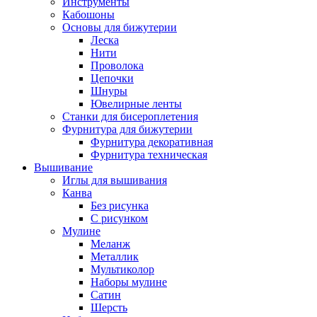
Инструменты
Кабошоны
Основы для бижутерии
Леска
Нити
Проволока
Цепочки
Шнуры
Ювелирные ленты
Станки для бисероплетения
Фурнитура для бижутерии
Фурнитура декоративная
Фурнитура техническая
Вышивание
Иглы для вышивания
Канва
Без рисунка
С рисунком
Мулине
Меланж
Металлик
Мультиколор
Наборы мулине
Сатин
Шерсть