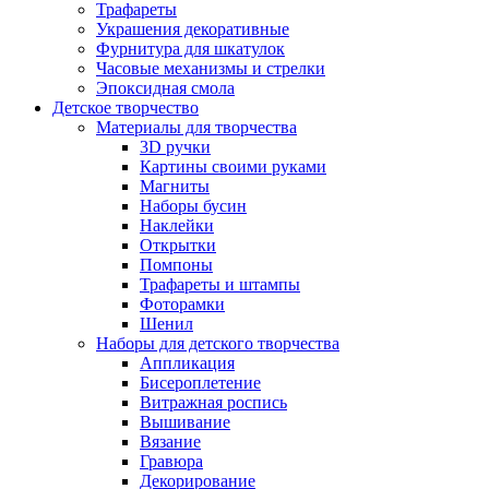
Трафареты
Украшения декоративные
Фурнитура для шкатулок
Часовые механизмы и стрелки
Эпоксидная смола
Детское творчество
Материалы для творчества
3D ручки
Картины своими руками
Магниты
Наборы бусин
Наклейки
Открытки
Помпоны
Трафареты и штампы
Фоторамки
Шенил
Наборы для детского творчества
Аппликация
Бисероплетение
Витражная роспись
Вышивание
Вязание
Гравюра
Декорирование