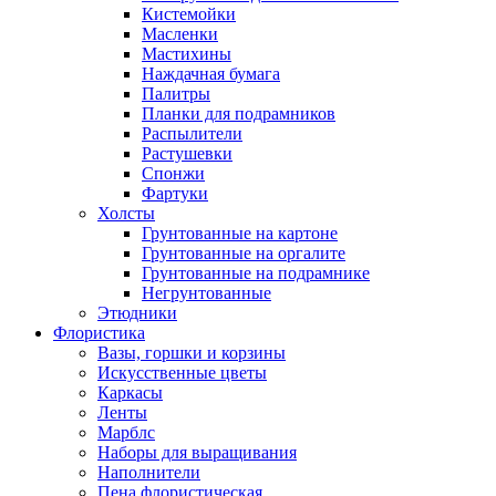
Кистемойки
Масленки
Мастихины
Наждачная бумага
Палитры
Планки для подрамников
Распылители
Растушевки
Спонжи
Фартуки
Холсты
Грунтованные на картоне
Грунтованные на оргалите
Грунтованные на подрамнике
Негрунтованные
Этюдники
Флористика
Вазы, горшки и корзины
Искусственные цветы
Каркасы
Ленты
Марблс
Наборы для выращивания
Наполнители
Пена флористическая