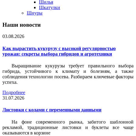
Шилья
Шкатулки
Шнуры
Наши новости
03.08.2026
Как вырастить кукурузу с высокой регулярностью
урожая: секреты выбора гибридов и агротехники
Выращивание кукурузы требует правильного выбора
гибрида, устойчивого к климату и болезням, а также
соблюдения технологии посева. Разбираем ключевые факторы
успеха.
Подробнее
31.07.2026
Листовки c кодами с переменными данными
На фоне современного рынка, забитого шаблонной
рекламой, традиционные листовки и буклеты все чаще
оказываются в корзине