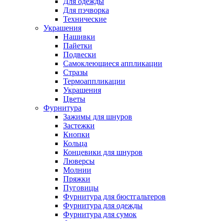
Для одежды
Для пэчворка
Технические
Украшения
Нашивки
Пайетки
Подвески
Самоклеющиеся аппликации
Стразы
Термоаппликации
Украшения
Цветы
Фурнитура
Зажимы для шнуров
Застежки
Кнопки
Кольца
Концевики для шнуров
Люверсы
Молнии
Пряжки
Пуговицы
Фурнитура для бюстгальтеров
Фурнитура для одежды
Фурнитура для сумок