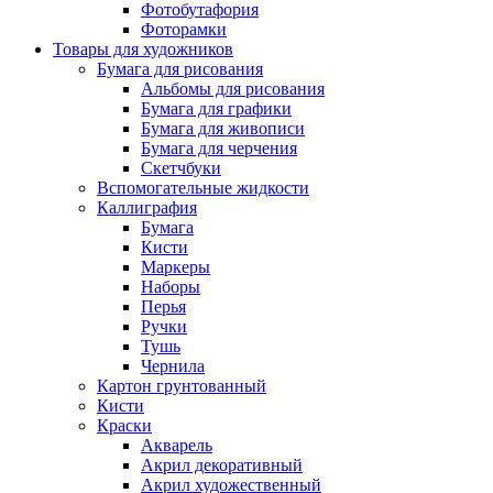
Фотобутафория
Фоторамки
Товары для художников
Бумага для рисования
Альбомы для рисования
Бумага для графики
Бумага для живописи
Бумага для черчения
Скетчбуки
Вспомогательные жидкости
Каллиграфия
Бумага
Кисти
Маркеры
Наборы
Перья
Ручки
Тушь
Чернила
Картон грунтованный
Кисти
Краски
Акварель
Акрил декоративный
Акрил художественный