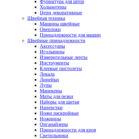
Фурнитура для штор
Хольнитены
Цепи декоративные
Швейная техника
Машины швейные
Оверлоки
Принадлежности для машин
Швейные принадлежности
Аксессуары
Игольницы
Измерительные ленты
Инструменты
Клеевые пистолеты
Лекала
Линейки
Лупы
Манекены
Маты для резки
Наборы для шитья
Наперстки
Ножи раскройные
Ножницы
Органайзеры
Принадлежности для кроя
Светильники