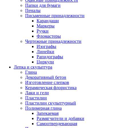
Офисные принадлежности
Папки для бумаги
Пеналы
Письменные принадлежности
Карандаши
Маркеры
Ручки
Фломастеры
Чертежные принадлежности
Изографы
Линейки
Рапидографы
Циркули
Лепка и скульптура
Глина
Декоративный бетон
Изготовление слепков
Керамическая флористика
Лаки и гели
Пластилин
Пластилин скульптурный
Полимерная глина
Запекаемая
Размягчители и добавки
Самоотвердевающая