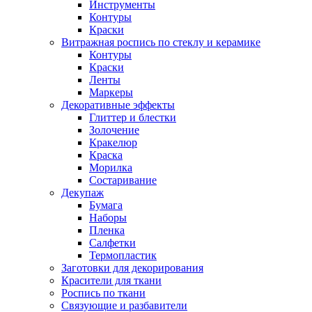
Инструменты
Контуры
Краски
Витражная роспись по стеклу и керамике
Контуры
Краски
Ленты
Маркеры
Декоративные эффекты
Глиттер и блестки
Золочение
Кракелюр
Краска
Морилка
Состаривание
Декупаж
Бумага
Наборы
Пленка
Салфетки
Термопластик
Заготовки для декорирования
Красители для ткани
Роспись по ткани
Связующие и разбавители