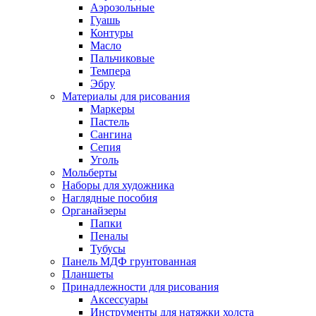
Аэрозольные
Гуашь
Контуры
Масло
Пальчиковые
Темпера
Эбру
Материалы для рисования
Маркеры
Пастель
Сангина
Сепия
Уголь
Мольберты
Наборы для художника
Наглядные пособия
Органайзеры
Папки
Пеналы
Тубусы
Панель МДФ грунтованная
Планшеты
Принадлежности для рисования
Аксессуары
Инструменты для натяжки холста