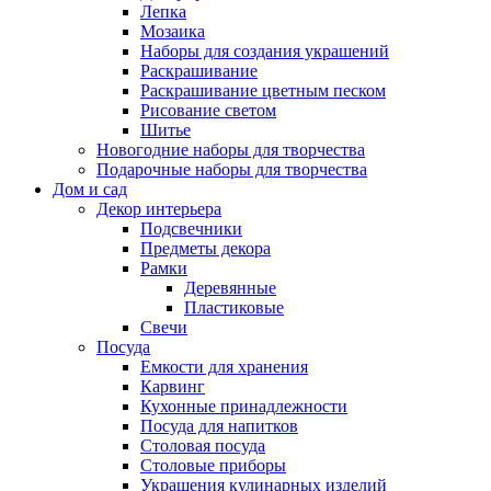
Лепка
Мозаика
Наборы для создания украшений
Раскрашивание
Раскрашивание цветным песком
Рисование светом
Шитье
Новогодние наборы для творчества
Подарочные наборы для творчества
Дом и сад
Декор интерьера
Подсвечники
Предметы декора
Рамки
Деревянные
Пластиковые
Свечи
Посуда
Емкости для хранения
Карвинг
Кухонные принадлежности
Посуда для напитков
Столовая посуда
Столовые приборы
Украшения кулинарных изделий