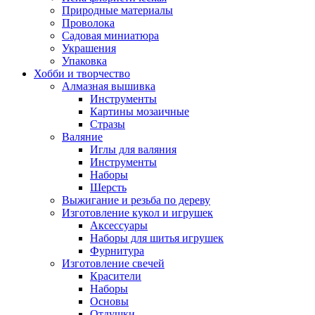
Природные материалы
Проволока
Садовая миниатюра
Украшения
Упаковка
Хобби и творчество
Алмазная вышивка
Инструменты
Картины мозаичные
Стразы
Валяние
Иглы для валяния
Инструменты
Наборы
Шерсть
Выжигание и резьба по дереву
Изготовление кукол и игрушек
Аксессуары
Наборы для шитья игрушек
Фурнитура
Изготовление свечей
Красители
Наборы
Основы
Отдушки