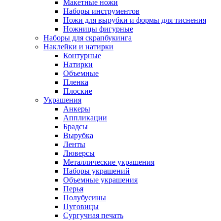
Макетные ножи
Наборы инструментов
Ножи для вырубки и формы для тиснения
Ножницы фигурные
Наборы для скрапбукинга
Наклейки и натирки
Контурные
Натирки
Объемные
Пленка
Плоские
Украшения
Анкеры
Аппликации
Брадсы
Вырубка
Ленты
Люверсы
Металлические украшения
Наборы украшений
Объемные украшения
Перья
Полубусины
Пуговицы
Сургучная печать