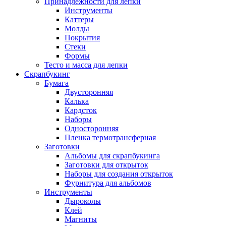
Принадлежности для лепки
Инструменты
Каттеры
Молды
Покрытия
Стеки
Формы
Тесто и масса для лепки
Скрапбукинг
Бумага
Двусторонняя
Калька
Кардсток
Наборы
Односторонняя
Пленка термотрансферная
Заготовки
Альбомы для скрапбукинга
Заготовки для открыток
Наборы для создания открыток
Фурнитура для альбомов
Инструменты
Дыроколы
Клей
Магниты