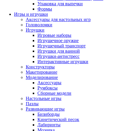
Упаковка для выпечки
Формы
Игры и игрушки
Аксессуары для настольных игр
Головоломки
Игрушки
Игровые наборы
Игрушечное оружие
Игрушечный транспорт
Игрушки для ванной
Игрушки-антистресс
Интерактивные игрушки
Конструкторы
Макетирование
Моделирование
Аксессуары
Румбоксы
Сборные модели
Настольные игры
Пазлы
Развивающие игры
Бизиборды
Кинетический песок
Лабиринты
Мозаика