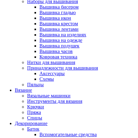
Наборы для вышивания
Вышивка бисером
Вышивка гладью
Вышивка икон
Вышивка крестом
Вышивка лентами
Вышивка на изделиях
Вышивка на одежде
Вышивка подушек
Вышивка часов
Ковровая техника
Нитки для вышивания
Принадлежности для вышивания
Аксессуары
Схемы
Пяльцы
Вязание
Вязальные машинки
Инструменты для вязания
Крючки
Пряжа
Спицы
Декорирование
Батик
Вспомогательные средства