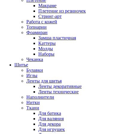
Плетение
Макраме
Плетение из резиночек
Стринг-арт
Работа с кожей
Топиарии
Фоамиран
Замша пластичная
Каттеры
Молды
Наборы
Чеканка
Шитье
Булавки
Иглы
Ленты для шитья
Ленты декоративные
Ленты технические
Наполнители
Нитки
Ткани
Для батика
Для валяния
Для декора
Для игрушек