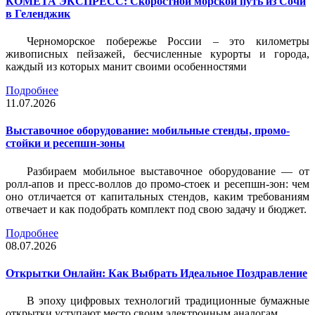
КОМЕТА ЭКСПРЕСС: Скоростной морской путь из Сочи
в Геленджик
Черноморское побережье России – это километры
живописных пейзажей, бесчисленные курорты и города,
каждый из которых манит своими особенностями
Подробнее
11.07.2026
Выставочное оборудование: мобильные стенды, промо-
стойки и ресепшн-зоны
Разбираем мобильное выставочное оборудование — от
ролл-апов и пресс-воллов до промо-стоек и ресепшн-зон: чем
оно отличается от капитальных стендов, каким требованиям
отвечает и как подобрать комплект под свою задачу и бюджет.
Подробнее
08.07.2026
Открытки Онлайн: Как Выбрать Идеальное Поздравление
В эпоху цифровых технологий традиционные бумажные
открытки уступают место своим электронным аналогам